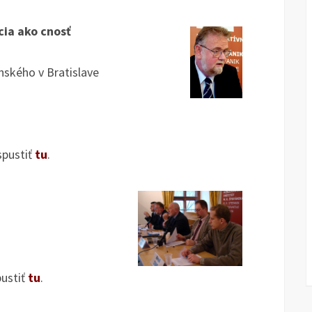
cia ako cnosť
nského v Bratislave
spustiť
tu
.
pustiť
tu
.