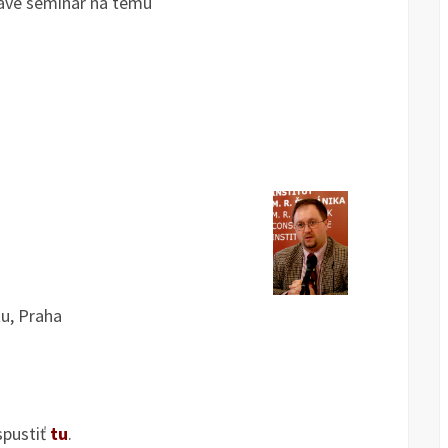
lave seminár na tému
u, Praha
spustiť
tu
.