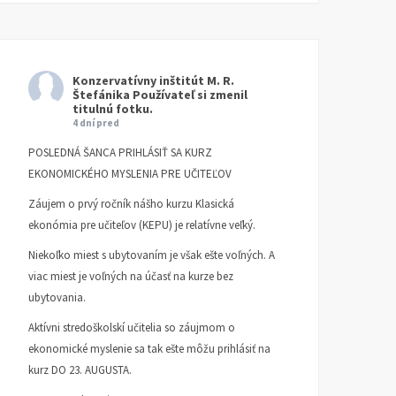
Konzervatívny inštitút M. R.
Štefánika
Používateľ si zmenil
titulnú fotku.
4 dní pred
POSLEDNÁ ŠANCA PRIHLÁSIŤ SA KURZ
EKONOMICKÉHO MYSLENIA PRE UČITEĽOV
Záujem o prvý ročník nášho kurzu Klasická
ekonómia pre učiteľov (KEPU) je relatívne veľký.
Niekoľko miest s ubytovaním je však ešte voľných. A
viac miest je voľných na účasť na kurze bez
ubytovania.
Aktívni stredoškolskí učitelia so záujmom o
ekonomické myslenie sa tak ešte môžu prihlásiť na
kurz DO 23. AUGUSTA.