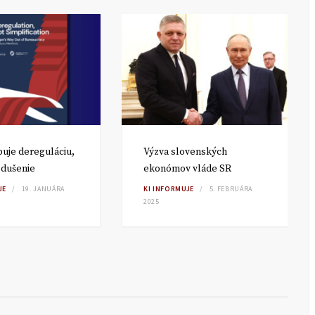
uje dereguláciu,
Výzva slovenských
odušenie
ekonómov vláde SR
JE
19. JANUÁRA
KI INFORMUJE
5. FEBRUÁRA
2025