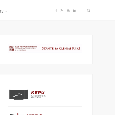
F
R
Y
L
ty
a
S
o
i
c
S
u
n
e
T
k
b
u
e
o
b
d
o
e
I
k
n