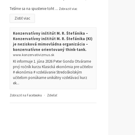
Tešíme sa na spustenie toht
...
Zobraziť viac
Zistiť viac
Konzervatívny inštitút M. R. Štefánika –
Konzervatívny inštitút M. R. Štefánika (KI)
je nezisková mimovládna organizácia –
konzervatívne orientovaný think-tank.
www.konzervativizmus.sk
KI informuje 1. júna 2026 Peter Gonda Otvárame
prvý ročník kurzu Klasická ekonómia pre učiteľov
# ekonómia # vzdelávanie Stredoškolským
učiteľom ponúkame unikátny vzdelávací kurz
ek...
Zobraziť na Facebooku
·
Zdieľať