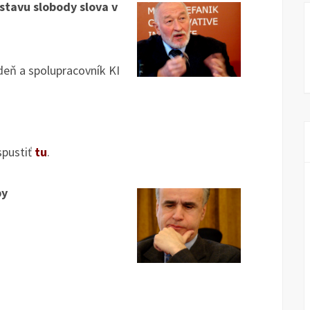
stavu slobody slova v
deň a spolupracovník KI
spustiť
tu
.
py