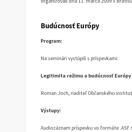
organizovali dňa 11. marca 2009 v Bratis
Budúcnosť Európy
Program:
Na seminári vystúpili s príspevkami:
Legitimita režimu a budúcnosť Európy
Roman Joch, riaditeľ Občanského institut
Výstupy:
Audiozáznam príspevku vo formáte .ASF 