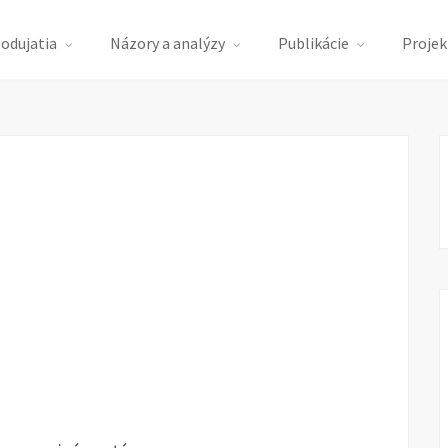
podujatia
Názory a analýzy
Publikácie
Projek