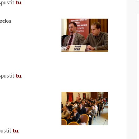
spustiť
tu
.
mecka
spustiť
tu
.
pustiť
tu
.