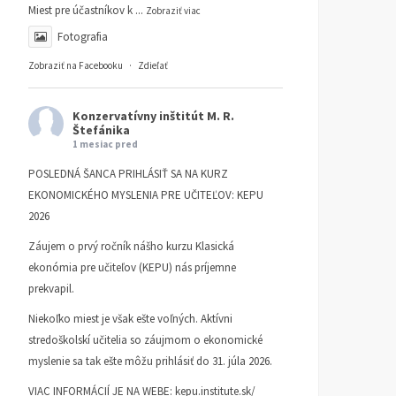
Miest pre účastníkov k
...
Zobraziť viac
Fotografia
Zobraziť na Facebooku
·
Zdieľať
Konzervatívny inštitút M. R.
Štefánika
1 mesiac pred
POSLEDNÁ ŠANCA PRIHLÁSIŤ SA NA KURZ
Ugriluje Európsky
Je „krajná pravica“
EKONOMICKÉHO MYSLENIA PRE UČITEĽOV: KEPU
parlament Maroša
skutočne pravica?
2026
Šefčoviča?
ČLÁNKY
12. SEPTEMBRA 202
Záujem o prvý ročník nášho kurzu Klasická
IVAN KUHN
ČLÁNKY
19. SEPTEMBRA 2024
ekonómia pre učiteľov (KEPU) nás príjemne
IVAN KUHN
prekvapil.
Niekoľko miest je však ešte voľných. Aktívni
stredoškolskí učitelia so záujmom o ekonomické
myslenie sa tak ešte môžu prihlásiť do 31. júla 2026.
VIAC INFORMÁCIÍ JE NA WEBE:
kepu.institute.sk/