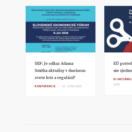
SEF: Je odkaz Adama
EÚ potreb
Smitha aktuálny v dnešnom
nie zjedn
svete kríz a regulácií?
KI INFORMU
zí?
2026
KONFERENCIE
10. JÚNA 2026
IVAN