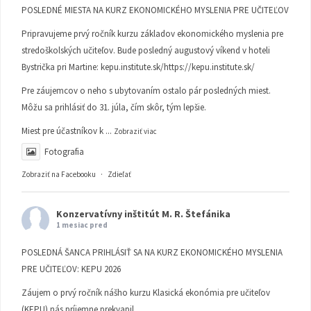
POSLEDNÉ MIESTA NA KURZ EKONOMICKÉHO MYSLENIA PRE UČITEĽOV
Pripravujeme prvý ročník kurzu základov ekonomického myslenia pre
stredoškolských učiteľov. Bude posledný augustový víkend v hoteli
Bystrička pri Martine:
kepu.institute.sk/https://kepu.institute.sk/
Pre záujemcov o neho s ubytovaním ostalo pár posledných miest.
Môžu sa prihlásiť do 31. júla, čím skôr, tým lepšie.
Miest pre účastníkov k
...
Zobraziť viac
Fotografia
Zobraziť na Facebooku
·
Zdieľať
Konzervatívny inštitút M. R. Štefánika
1 mesiac pred
POSLEDNÁ ŠANCA PRIHLÁSIŤ SA NA KURZ EKONOMICKÉHO MYSLENIA
PRE UČITEĽOV: KEPU 2026
Záujem o prvý ročník nášho kurzu Klasická ekonómia pre učiteľov
(KEPU) nás príjemne prekvapil.