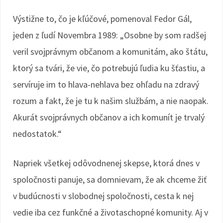
Výstižne to, čo je kľúčové, pomenoval Fedor Gál,
jeden z ľudí Novembra 1989: „Osobne by som radšej
veril svojprávnym občanom a komunitám, ako štátu,
ktorý sa tvári, že vie, čo potrebujú ľudia ku šťastiu, a
servíruje im to hlava-nehlava bez ohľadu na zdravý
rozum a fakt, že je tu k našim službám, a nie naopak.
Akurát svojprávnych občanov a ich komunít je trvalý
nedostatok.“
Napriek všetkej odôvodnenej skepse, ktorá dnes v
spoločnosti panuje, sa domnievam, že ak chceme žiť
v budúcnosti v slobodnej spoločnosti, cesta k nej
vedie iba cez funkčné a životaschopné komunity. Aj v