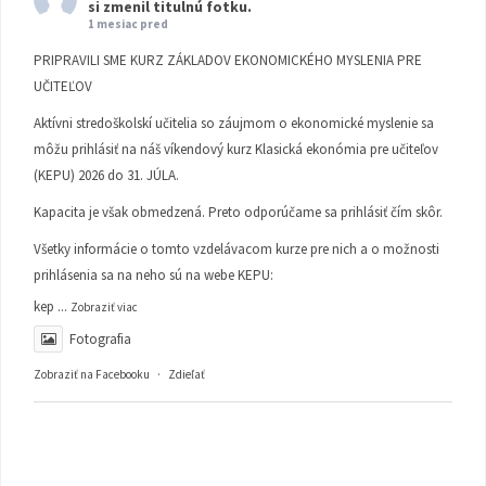
si zmenil titulnú fotku.
1 mesiac pred
PRIPRAVILI SME KURZ ZÁKLADOV EKONOMICKÉHO MYSLENIA PRE
UČITEĽOV
Aktívni stredoškolskí učitelia so záujmom o ekonomické myslenie sa
môžu prihlásiť na náš víkendový kurz Klasická ekonómia pre učiteľov
(KEPU) 2026 do 31. JÚLA.
Kapacita je však obmedzená. Preto odporúčame sa prihlásiť čím skôr.
Všetky informácie o tomto vzdelávacom kurze pre nich a o možnosti
prihlásenia sa na neho sú na webe KEPU:
kep
...
Zobraziť viac
Fotografia
Zobraziť na Facebooku
·
Zdieľať