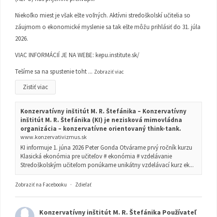
Niekoľko miest je však ešte voľných. Aktívni stredoškolskí učitelia so
záujmom o ekonomické myslenie sa tak ešte môžu prihlásiť do 31. júla
2026.
VIAC INFORMÁCIÍ JE NA WEBE:
kepu.institute.sk/
Tešíme sa na spustenie toht
...
Zobraziť viac
Zistiť viac
Konzervatívny inštitút M. R. Štefánika – Konzervatívny
inštitút M. R. Štefánika (KI) je nezisková mimovládna
organizácia – konzervatívne orientovaný think-tank.
www.konzervativizmus.sk
KI informuje 1. júna 2026 Peter Gonda Otvárame prvý ročník kurzu
Klasická ekonómia pre učiteľov # ekonómia # vzdelávanie
Stredoškolským učiteľom ponúkame unikátny vzdelávací kurz ek...
Zobraziť na Facebooku
·
Zdieľať
Konzervatívny inštitút M. R. Štefánika
Používateľ