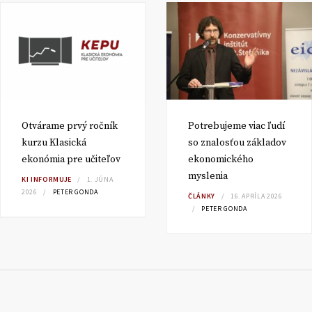
Otvárame prvý ročník
Potrebujeme viac ľudí
kurzu Klasická
so znalosťou základov
ekonómia pre učiteľov
ekonomického
myslenia
KI INFORMUJE
1. JÚNA
2026
PETER GONDA
ČLÁNKY
16. APRÍLA 2026
PETER GONDA