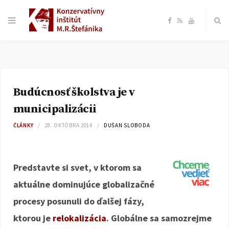
F
R
Y
a
S
o
c
S
u
Budúcnosť školstva je v
e
T
municipalizácii
b
u
ČLÁNKY
28. OKTÓBRA 2014
DUŠAN SLOBODA
o
b
Predstavte si svet, v ktorom sa
o
e
aktuálne dominujúce globalizačné
k
procesy posunuli do ďalšej fázy,
ktorou je
relokalizácia
. Globálne sa samozrejme