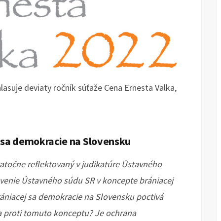
hlasuje deviaty ročník súťaže Cena Ernesta Valka,
 sa demokracie na Slovensku
atočne reflektovaný v judikatúre Ústavného
avenie Ústavného súdu SR v koncepte brániacej
ániacej sa demokracie na Slovensku poctivá
a proti tomuto konceptu? Je ochrana