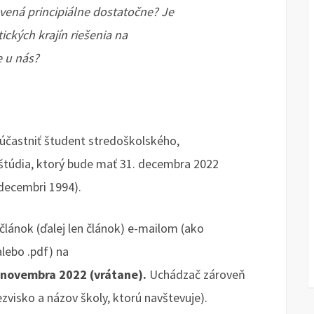
vená principiálne dostatočne? Je
ckých krajín riešenia na
e u nás?
zúčastniť študent stredoškolského,
túdia, ktorý bude mať 31. decembra 2022
 decembri 1994).
lánok (ďalej len článok) e-mailom (ako
lebo .pdf) na
 novembra 2022 (vrátane).
Uchádzač zároveň
zvisko a názov školy, ktorú navštevuje).