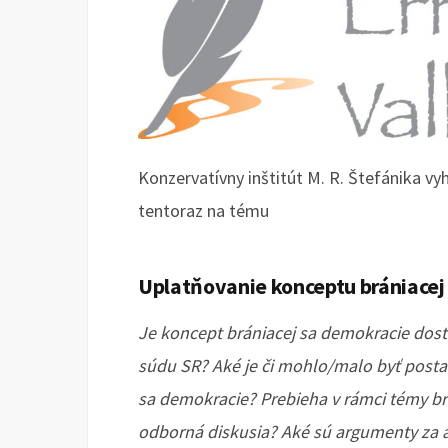
Konzervatívny inštitút M. R. Štefánika vy
tentoraz na tému
Uplatňovanie konceptu brániacej
Je koncept brániacej sa demokracie dost
súdu SR? Aké je či mohlo/malo byť post
sa demokracie? Prebieha v rámci témy br
odborná diskusia? Aké sú argumenty za 