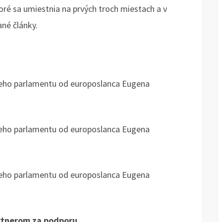
oré sa umiestnia na prvých troch miestach a v
ané články.
keho parlamentu od europoslanca Eugena
keho parlamentu od europoslanca Eugena
keho parlamentu od europoslanca Eugena
rtnerom za podporu