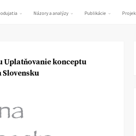
podujatia
Názory a analýzy
Publikácie
Projek
u Uplatňovanie konceptu
na Slovensku