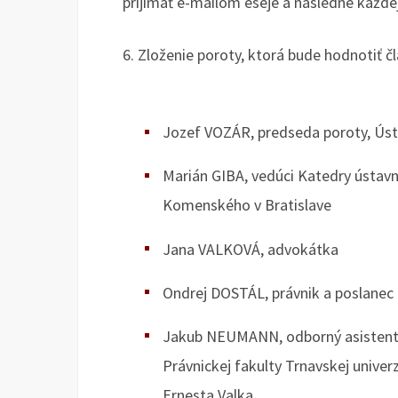
prijímať e-mailom eseje a následne každej e
6. Zloženie poroty, ktorá bude hodnotiť čl
Jozef VOZÁR, predseda poroty, Úst
Marián GIBA, vedúci Katedry ústavn
Komenského v Bratislave
Jana VALKOVÁ, advokátka
Ondrej DOSTÁL, právnik a poslanec
Jakub NEUMANN, odborný asistent 
Právnickej fakulty Trnavskej univer
Ernesta Valka