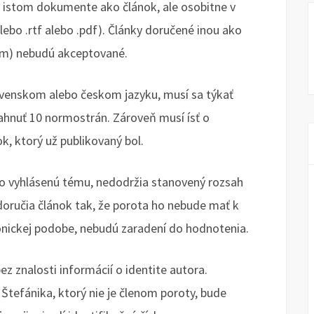
 istom dokumente ako článok, ale osobitne v
o .rtf alebo .pdf). Články doručené inou ako
om) nebudú akceptované.
ovenskom alebo českom jazyku, musí sa týkať
iahnuť 10 normostrán. Zároveň musí ísť o
k, ktorý už publikovaný bol.
ako vyhlásenú tému, nedodržia stanovený rozsah
oručia článok tak, že porota ho nebude mať k
onickej podobe, nebudú zaradení do hodnotenia.
z znalosti informácií o identite autora.
Štefánika, ktorý nie je členom poroty, bude