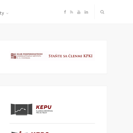
F
R
Y
L
ty
a
S
o
i
c
S
u
n
e
T
k
b
u
e
o
b
d
o
e
I
k
n