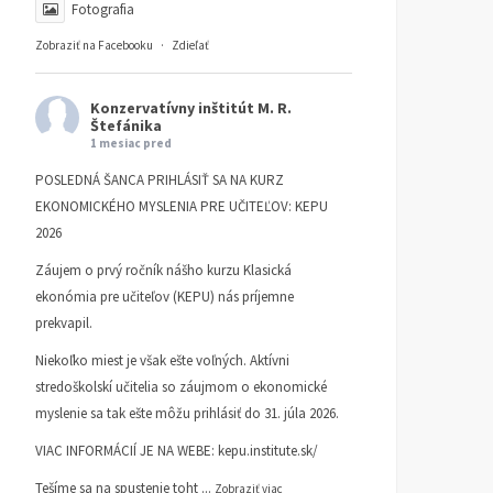
Fotografia
Zobraziť na Facebooku
·
Zdieľať
Konzervatívny inštitút M. R.
Štefánika
1 mesiac pred
POSLEDNÁ ŠANCA PRIHLÁSIŤ SA NA KURZ
EKONOMICKÉHO MYSLENIA PRE UČITEĽOV: KEPU
2026
Záujem o prvý ročník nášho kurzu Klasická
ekonómia pre učiteľov (KEPU) nás príjemne
prekvapil.
Niekoľko miest je však ešte voľných. Aktívni
stredoškolskí učitelia so záujmom o ekonomické
myslenie sa tak ešte môžu prihlásiť do 31. júla 2026.
VIAC INFORMÁCIÍ JE NA WEBE:
kepu.institute.sk/
Tešíme sa na spustenie toht
...
Zobraziť viac