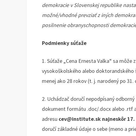
demokracie v Slovenskej republike nasta
možné/vhodné prevziať z iných demokrati
posilnenie obranyschopnosti demokraci
Podmienky súťaže
1. Súťaže „Cena Ernesta Valka“ sa môže 
vysokoškolského alebo doktorandského š
menej ako 28 rokov (t. j. narodený po 31.
2. Uchádzač doručí nepodpísaný odborný č
dokument formátu .doc/.docx alebo .rtf a
adresu
cev@institute.sk
najneskôr 17.
doručí základné údaje o sebe (meno a prie