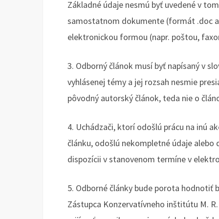
Základné údaje nesmú byť uvedené v tom
samostatnom dokumente (formát .doc aleb
elektronickou formou (napr. poštou, fax
3. Odborný článok musí byť napísaný v sl
vyhlásenej témy a jej rozsah nesmie pres
pôvodný autorský článok, teda nie o článo
4. Uchádzači, ktorí odošlú prácu na inú 
článku, odošlú nekompletné údaje alebo d
dispozícii v stanovenom termíne v elektr
5. Odborné články bude porota hodnotiť be
Zástupca Konzervatívneho inštitútu M. R. 