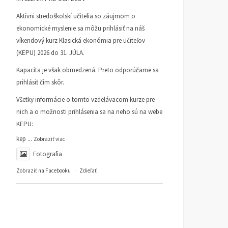
Aktívni stredoškolskí učitelia so záujmom o
ekonomické myslenie sa môžu prihlásiť na náš
víkendový kurz Klasická ekonómia pre učiteľov
(KEPU) 2026 do 31. JÚLA.
Kapacita je však obmedzená. Preto odporúčame sa
prihlásiť čím skôr.
Všetky informácie o tomto vzdelávacom kurze pre
nich a o možnosti prihlásenia sa na neho sú na webe
KEPU:
kep
...
Zobraziť viac
Fotografia
Zobraziť na Facebooku
·
Zdieľať