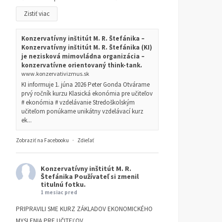
Zistiť viac
Konzervatívny inštitút M. R. Štefánika –
Konzervatívny inštitút M. R. Štefánika (KI)
je nezisková mimovládna organizácia –
konzervatívne orientovaný think-tank.
www.konzervativizmus.sk
KI informuje 1. júna 2026 Peter Gonda Otvárame
prvý ročník kurzu Klasická ekonómia pre učiteľov
# ekonómia # vzdelávanie Stredoškolským
učiteľom ponúkame unikátny vzdelávací kurz
ek...
Zobraziť na Facebooku
·
Zdieľať
Konzervatívny inštitút M. R.
Štefánika
Používateľ si zmenil
titulnú fotku.
1 mesiac pred
PRIPRAVILI SME KURZ ZÁKLADOV EKONOMICKÉHO
MYSLENIA PRE UČITEĽOV