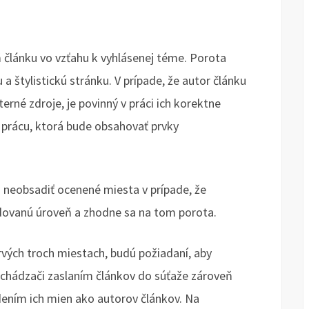
 článku vo vzťahu k vyhlásenej téme. Porota
a štylistickú stránku. V prípade, že autor článku
xterné zdroje, je povinný v práci ich korektne
 prácu, ktorá bude obsahovať prvky
o neobsadiť ocenené miesta v prípade, že
dovanú úroveň a zhodne sa na tom porota.
prvých troch miestach, budú požiadaní, aby
 uchádzači zaslaním článkov do súťaže zároveň
edením ich mien ako autorov článkov. Na