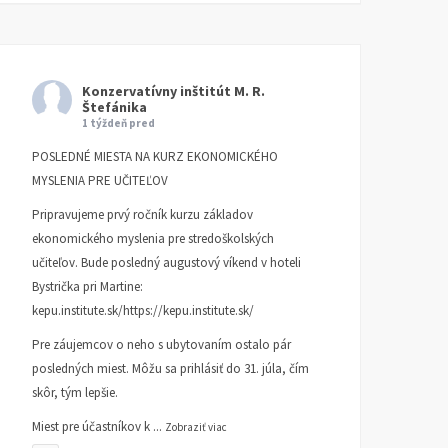
Konzervatívny inštitút M. R.
Štefánika
1 týždeň pred
POSLEDNÉ MIESTA NA KURZ EKONOMICKÉHO
MYSLENIA PRE UČITEĽOV
Pripravujeme prvý ročník kurzu základov
ekonomického myslenia pre stredoškolských
učiteľov. Bude posledný augustový víkend v hoteli
Bystrička pri Martine:
kepu.institute.sk/https://kepu.institute.sk/
Pre záujemcov o neho s ubytovaním ostalo pár
posledných miest. Môžu sa prihlásiť do 31. júla, čím
skôr, tým lepšie.
Miest pre účastníkov k
...
Zobraziť viac