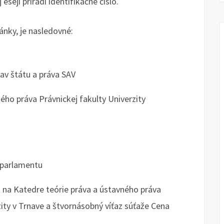
seji priradí identifikačné číslo.
ánky, je nasledovné:
av štátu a práva SAV
ého práva Právnickej fakulty Univerzity
 parlamentu
na Katedre teórie práva a ústavného práva
zity v Trnave a štvornásobný víťaz súťaže Cena