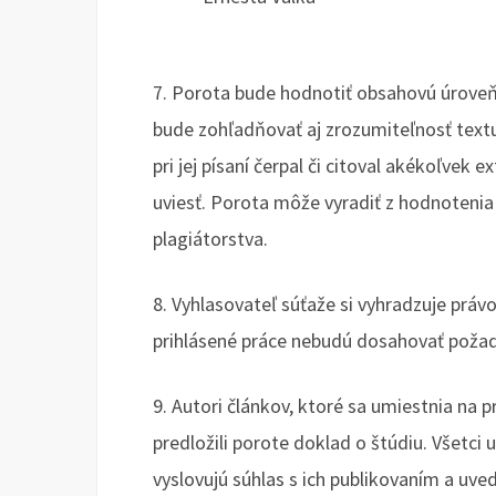
7. Porota bude hodnotiť obsahovú úroveň
bude zohľadňovať aj zrozumiteľnosť textu 
pri jej písaní čerpal či citoval akékoľvek e
uviesť. Porota môže vyradiť z hodnotenia
plagiátorstva.
8. Vyhlasovateľ súťaže si vyhradzuje práv
prihlásené práce nebudú dosahovať poža
9. Autori článkov, ktoré sa umiestnia na 
predložili porote doklad o štúdiu. Všetci
vyslovujú súhlas s ich publikovaním a uv