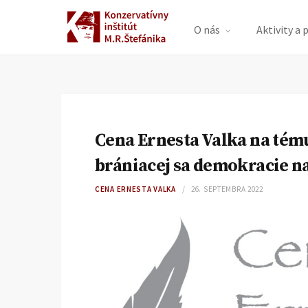
O nás
Aktivity a 
Cena Ernesta Valka na tém
brániacej sa demokracie 
CENA ERNESTA VALKA
26. SEPTEMBRA 2022