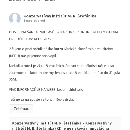
Konzervatívny inštitút M. R. Štefánika
1 mesiac pred
POSLEDNÁ ŠANCA PRIHLÁSIŤ SA NA KURZ EKONOMICKÉHO MYSLENIA
PRE UČITEĽOV: KEPU 2026
Záujem o prvý ročník nášho kurzu Klasická ekonómia pre učiteľov
(KEPU) nás príjemne prekvapil.
Niekoľko miest je však ešte voľných. Aktívni stredoškolskí učitelia so
záujmom o ekonomické myslenie sa tak ešte môžu prihlásiť do 31. júla
2026.
VIAC INFORMÁCIÍ JE NA WEBE:
kepu.institute.sk/
Tešíme sa na spustenie toht
...
Zobraziť viac
Zistiť viac
Konzervatívny inštitút M. R. Štefánika – Konzervatívny
inštitút M. R. Štefánika (KI) je nezisková mimovládna