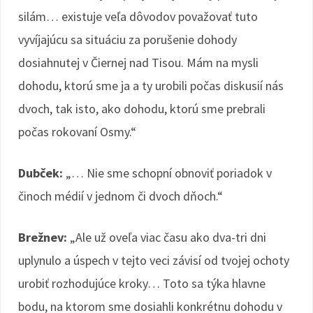
silám… existuje veľa dôvodov považovať tuto
vyvíjajúcu sa situáciu za porušenie dohody
dosiahnutej v Čiernej nad Tisou. Mám na mysli
dohodu, ktorú sme ja a ty urobili počas diskusií nás
dvoch, tak isto, ako dohodu, ktorú sme prebrali
počas rokovaní Osmy.“
Dubček:
„… Nie sme schopní obnoviť poriadok v
činoch médií v jednom či dvoch dňoch.“
Brežnev:
„Ale už oveľa viac času ako dva-tri dni
uplynulo a úspech v tejto veci závisí od tvojej ochoty
urobiť rozhodujúce kroky… Toto sa týka hlavne
bodu, na ktorom sme dosiahli konkrétnu dohodu v