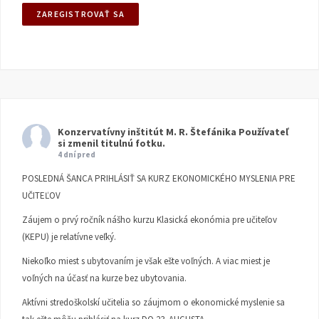
Konzervatívny inštitút M. R. Štefánika
Používateľ
si zmenil titulnú fotku.
4 dní pred
POSLEDNÁ ŠANCA PRIHLÁSIŤ SA KURZ EKONOMICKÉHO MYSLENIA PRE
UČITEĽOV
Záujem o prvý ročník nášho kurzu Klasická ekonómia pre učiteľov
(KEPU) je relatívne veľký.
Niekoľko miest s ubytovaním je však ešte voľných. A viac miest je
voľných na účasť na kurze bez ubytovania.
Aktívni stredoškolskí učitelia so záujmom o ekonomické myslenie sa