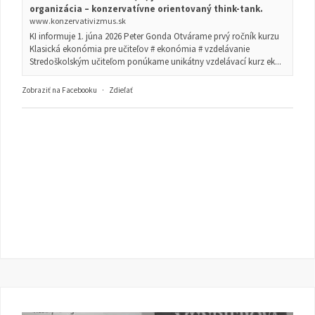
organizácia – konzervatívne orientovaný think-tank.
www.konzervativizmus.sk
KI informuje 1. júna 2026 Peter Gonda Otvárame prvý ročník kurzu
Klasická ekonómia pre učiteľov # ekonómia # vzdelávanie
Stredoškolským učiteľom ponúkame unikátny vzdelávací kurz ek...
Zobraziť na Facebooku
·
Zdieľať