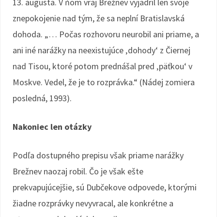
13. augusta. V ňom vraj Brežnev vyjadril len svoje
znepokojenie nad tým, že sa neplní Bratislavská
dohoda. „… Počas rozhovoru neurobil ani priame, a
ani iné narážky na neexistujúce ‚dohody‘ z Čiernej
nad Tisou, ktoré potom prednášal pred ‚päťkou‘ v
Moskve. Vedel, že je to rozprávka.“ (Nádej zomiera
posledná, 1993).
Nakoniec len otázky
Podľa dostupného prepisu však priame narážky
Brežnev naozaj robil. Čo je však ešte
prekvapujúcejšie, sú Dubčekove odpovede, ktorými
žiadne rozprávky nevyvracal, ale konkrétne a