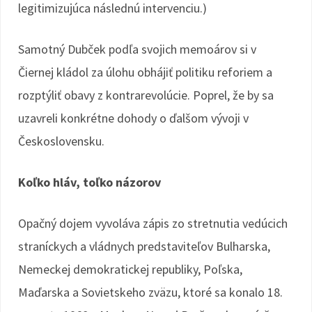
legitimizujúca následnú intervenciu.)
Samotný Dubček podľa svojich memoárov si v
Čiernej kládol za úlohu obhájiť politiku reforiem a
rozptýliť obavy z kontrarevolúcie. Poprel, že by sa
uzavreli konkrétne dohody o ďalšom vývoji v
Československu.
Koľko hláv, toľko názorov
Opačný dojem vyvoláva zápis zo stretnutia vedúcich
straníckych a vládnych predstaviteľov Bulharska,
Nemeckej demokratickej republiky, Poľska,
Maďarska a Sovietskeho zväzu, ktoré sa konalo 18.