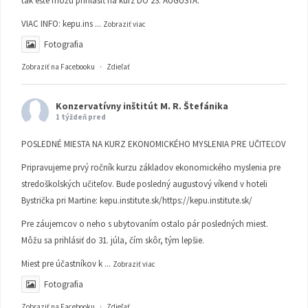
tak ešte môžu prihlásiť na kurz DO 23. AUGUSTA.
VIAC INFO:
kepu.ins
...
Zobraziť viac
Fotografia
Zobraziť na Facebooku
·
Zdieľať
Konzervatívny inštitút M. R. Štefánika
1 týždeň pred
POSLEDNÉ MIESTA NA KURZ EKONOMICKÉHO MYSLENIA PRE UČITEĽOV
Pripravujeme prvý ročník kurzu základov ekonomického myslenia pre
stredoškolských učiteľov. Bude posledný augustový víkend v hoteli
Bystrička pri Martine:
kepu.institute.sk/https://kepu.institute.sk/
Pre záujemcov o neho s ubytovaním ostalo pár posledných miest.
Môžu sa prihlásiť do 31. júla, čím skôr, tým lepšie.
Miest pre účastníkov k
...
Zobraziť viac
Fotografia
Zobraziť na Facebooku
·
Zdieľať