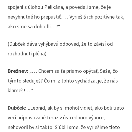
spojení s úlohou Pelikána, a povedali sme, že je
nevyhnutné ho prepustiť. … Vyriešiš ich pozitívne tak,
ako sme sa dohodli…?“
(Dubček dáva vyhýbavú odpoveď, že to závisí od
rozhodnuti pléna)
Brežnev:
„… Chcem sa ťa priamo opýtať, Saša, čo
týmto sleduješ? Čo mi z tohto vychádza, je, že nás
klameš! …“
Dubček:
„Leonid, ak by si mohol vidieť, ako boli tieto
veci pripravované teraz v ústrednom výbore,
nehovoril by si takto. Sľúbili sme, že vyriešime tieto