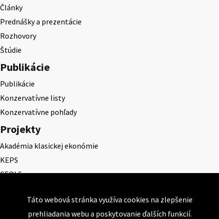
Články
Prednášky a prezentácie
Rozhovory
Štúdie
Publikácie
Publikácie
Konzervatívne listy
Konzervatívne pohľady
Projekty
Akadémia klasickej ekonómie
KEPS
CEQLS
Cena Dominika Tatarku
Táto webová stránka využíva cookies na zlepšenie
Cena Ernesta Valka
prehliadania webu a poskytovanie ďalších funkcií.
Študentská esej