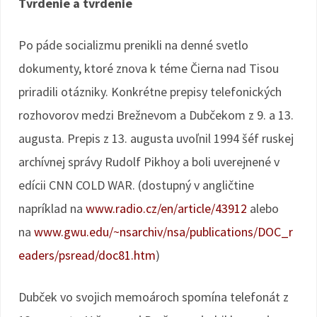
Tvrdenie a tvrdenie
Po páde socializmu prenikli na denné svetlo
dokumenty, ktoré znova k téme Čierna nad Tisou
priradili otázniky. Konkrétne prepisy telefonických
rozhovorov medzi Brežnevom a Dubčekom z 9. a 13.
augusta. Prepis z 13. augusta uvoľnil 1994 šéf ruskej
archívnej správy Rudolf Pikhoy a boli uverejnené v
edícii CNN COLD WAR. (dostupný v angličtine
napríklad na
www.radio.cz/en/article/43912
alebo
na
www.gwu.edu/~nsarchiv/nsa/publications/DOC_r
eaders/psread/doc81.htm
)
Dubček vo svojich memoároch spomína telefonát z