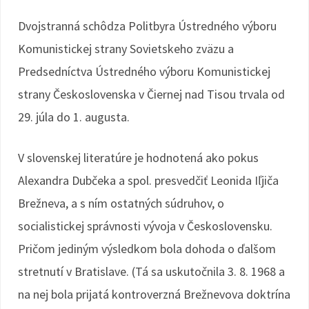
Dvojstranná schôdza Politbyra Ústredného výboru
Komunistickej strany Sovietskeho zväzu a
Predsedníctva Ústredného výboru Komunistickej
strany Československa v Čiernej nad Tisou trvala od
29. júla do 1. augusta.
V slovenskej literatúre je hodnotená ako pokus
Alexandra Dubčeka a spol. presvedčiť Leonida Iľjiča
Brežneva, a s ním ostatných súdruhov, o
socialistickej správnosti vývoja v Československu.
Pričom jediným výsledkom bola dohoda o ďalšom
stretnutí v Bratislave. (Tá sa uskutočnila 3. 8. 1968 a
na nej bola prijatá kontroverzná Brežnevova doktrína