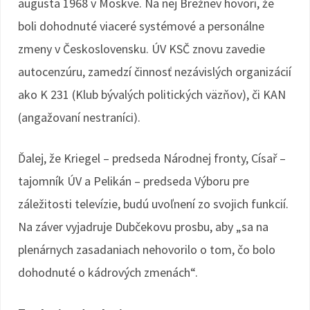
augusta 1968 v Moskve. Na nej Brežnev hovorí, že
boli dohodnuté viaceré systémové a personálne
zmeny v Československu. ÚV KSČ znovu zavedie
autocenzúru, zamedzí činnosť nezávislých organizácií
ako K 231 (Klub bývalých politických väzňov), či KAN
(angažovaní nestraníci).
Ďalej, že Kriegel – predseda Národnej fronty, Císař –
tajomník ÚV a Pelikán – predseda Výboru pre
záležitosti televízie, budú uvoľnení zo svojich funkcií.
Na záver vyjadruje Dubčekovu prosbu, aby „sa na
plenárnych zasadaniach nehovorilo o tom, čo bolo
dohodnuté o kádrových zmenách“.