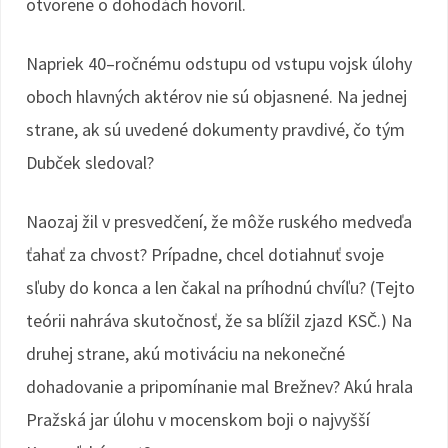
otvorene o dohodách hovoril.
Napriek 40–ročnému odstupu od vstupu vojsk úlohy
oboch hlavných aktérov nie sú objasnené. Na jednej
strane, ak sú uvedené dokumenty pravdivé, čo tým
Dubček sledoval?
Naozaj žil v presvedčení, že môže ruského medveďa
ťahať za chvost? Prípadne, chcel dotiahnuť svoje
sľuby do konca a len čakal na príhodnú chvíľu? (Tejto
teórii nahráva skutočnosť, že sa blížil zjazd KSČ.) Na
druhej strane, akú motiváciu na nekonečné
dohadovanie a pripomínanie mal Brežnev? Akú hrala
Pražská jar úlohu v mocenskom boji o najvyšší