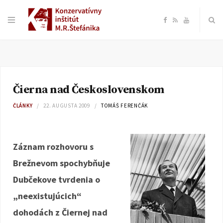
F
R
Y
a
S
o
c
S
u
Čierna nad Československom
e
T
ČLÁNKY
22. AUGUSTA 2009
TOMÁŠ FERENČÁK
b
u
o
b
Záznam rozhovoru s
Brežnevom spochybňuje
o
e
Dubčekove tvrdenia o
k
„neexistujúcich“
dohodách z Čiernej nad