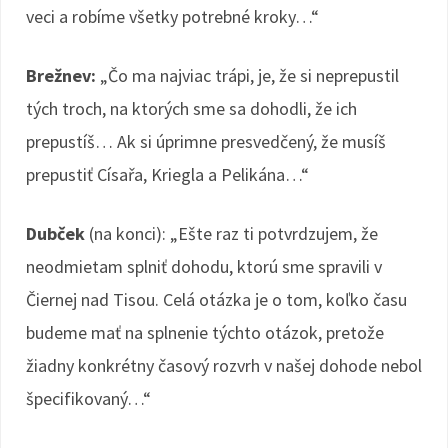
veci a robíme všetky potrebné kroky…“
Brežnev:
„Čo ma najviac trápi, je, že si neprepustil
tých troch, na ktorých sme sa dohodli, že ich
prepustíš… Ak si úprimne presvedčený, že musíš
prepustiť Císařa, Kriegla a Pelikána…“
Dubček
(na konci): „Ešte raz ti potvrdzujem, že
neodmietam splniť dohodu, ktorú sme spravili v
Čiernej nad Tisou. Celá otázka je o tom, koľko času
budeme mať na splnenie týchto otázok, pretože
žiadny konkrétny časový rozvrh v našej dohode nebol
špecifikovaný…“