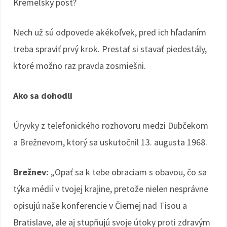
Kremeľský post?
Nech už sú odpovede akékoľvek, pred ich hľadaním
treba spraviť prvý krok. Prestať si stavať piedestály,
ktoré možno raz pravda zosmiešni.
Ako sa dohodli
Úryvky z telefonického rozhovoru medzi Dubčekom
a Brežnevom, ktorý sa uskutočnil 13. augusta 1968.
Brežnev:
„Opäť sa k tebe obraciam s obavou, čo sa
týka médií v tvojej krajine, pretože nielen nesprávne
opisujú naše konferencie v Čiernej nad Tisou a
Bratislave, ale aj stupňujú svoje útoky proti zdravým