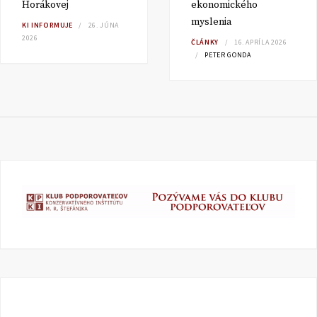
Horákovej
ekonomického
myslenia
KI INFORMUJE
26. JÚNA
2026
ČLÁNKY
16. APRÍLA 2026
PETER GONDA