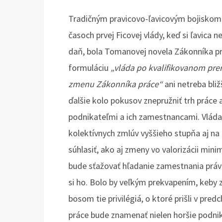
Tradičným pravicovo-ľavicovým bojiskom 
časoch prvej Ficovej vlády, keď si ľavica
daň, bola Tomanovej novela Zákonníka pr
formuláciu
„vláda po kvalifikovanom prer
zmenu Zákonníka práce“
ani netreba bliž
ďalšie kolo pokusov znepružniť trh práce
podnikateľmi a ich zamestnancami. Vláda e
kolektívnych zmlúv vyššieho stupňa aj na
súhlasiť, ako aj zmeny vo valorizácii mi
bude sťažovať hľadanie zamestnania práv
si ho. Bolo by veľkým prekvapením, keby
bosom tie privilégiá, o ktoré prišli v pr
práce bude znamenať nielen horšie podnika