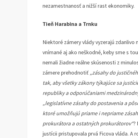
nezamestnanosť a nižší rast ekonomiky.
Tieň Harabina a Trnku
Niektoré zámery vlády vyzerajú zdanlivo 
vnímané aj ako neškodné, keby sme s tou
nemali žiadne reálne skúsenosti z minulos
zámere prehodnotiť
„zásahy do justičné
tak, aby všetky zákony týkajúce sa justí
republiky a odporúčaniami medzinárodnýc
„legislatívne zásahy do postavenia a pô
ktoré umožňujú priame i nepriame zásah
prokurátora a ostatných prokurátorov“
? 
justícii pristupovala prvá Ficova vláda. 