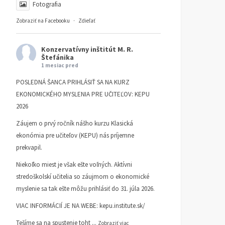
Fotografia
Zobraziť na Facebooku
·
Zdieľať
Konzervatívny inštitút M. R.
Štefánika
1 mesiac pred
POSLEDNÁ ŠANCA PRIHLÁSIŤ SA NA KURZ
EKONOMICKÉHO MYSLENIA PRE UČITEĽOV: KEPU
2026
Záujem o prvý ročník nášho kurzu Klasická
ekonómia pre učiteľov (KEPU) nás príjemne
prekvapil.
Niekoľko miest je však ešte voľných. Aktívni
stredoškolskí učitelia so záujmom o ekonomické
myslenie sa tak ešte môžu prihlásiť do 31. júla 2026.
VIAC INFORMÁCIÍ JE NA WEBE:
kepu.institute.sk/
Tešíme sa na spustenie toht
...
Zobraziť viac