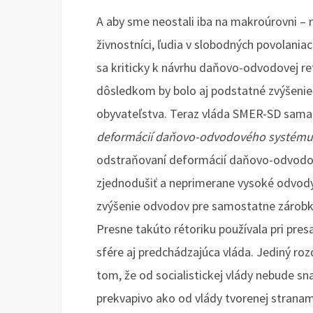
A aby sme neostali iba na makroúrovni – 
živnostníci, ľudia v slobodných povolania
sa kriticky k návrhu daňovo-odvodovej ref
dôsledkom by bolo aj podstatné zvýšeni
obyvateľstva. Teraz vláda SMER-SD sama 
deformácií daňovo-odvodového systému
odstraňovaní deformácií daňovo-odvodo
zjednodušiť a neprimerane vysoké odvody 
zvýšenie odvodov pre samostatne zárobko
Presne takúto rétoriku používala pri pr
sfére aj predchádzajúca vláda. Jediný rozd
tom, že od socialistickej vlády nebude sn
prekvapivo ako od vlády tvorenej stranami