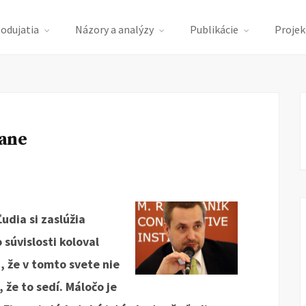
podujatia
Názory a analýzy
Publikácie
Projek
dane
udia si zaslúžia
 súvislosti koloval
 že v tomto svete nie
, že to sedí. Máločo je