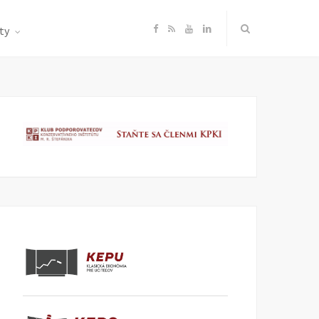
F
R
Y
L
ty
a
S
o
i
c
S
u
n
e
T
k
b
u
e
o
b
d
o
e
I
k
n