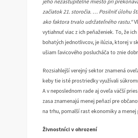
jeho nezastupiteľné miesto pri prekonáva
začiatok 21. storočia. … Posilniť úlohu š
ako faktora trvalo udržateľného rastu.“
V
vytiahnuť viac z ich peňaženiek. To, že ich
bohatých jednotlivcov, je ilúzia, ktorej v sk
ušiam ľavicového poslucháča to znie dobr
Rozsiahlejší verejný sektor znamená oveľa
keby tie isté prostriedky využívali súkromn
A v neposlednom rade aj oveľa väčší pries
zasa znamenajú menej peňazí pre občanov 
na trhu, pomalší rast ekonomiky a menej p
Živnostníci v ohrození