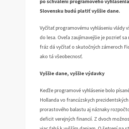
po schválení programového vyhlásenia F
Slovensku budú platiť vyššie dane.
Vyčítať programovému vyhláseniu vlády v
do lesa. Oveľa zaujímavejšie je pozrieť sa
fráz dá vyčítať o skutočných zámeroch Fico
ako tá všeobecnosť.
Vyššie dane, vyššie výdavky
Keďže programové vyhlásenie bolo písané 
Hollanda vo francúzskych prezidentskýc
prorastového balastu aj náznaky rozpočto
deficit verejných financií. Z dvoch možno
viac ťahá k vyšším daniam. O šetrení na