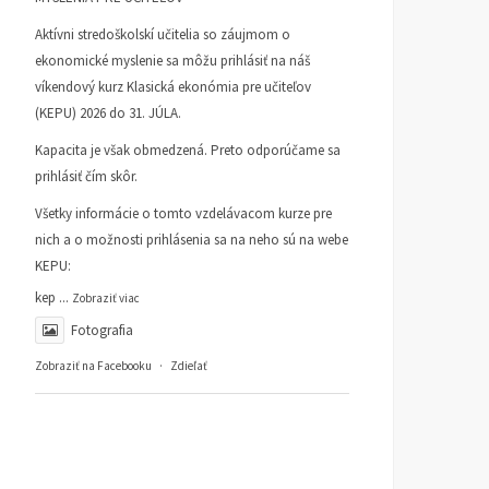
Aktívni stredoškolskí učitelia so záujmom o
ekonomické myslenie sa môžu prihlásiť na náš
víkendový kurz Klasická ekonómia pre učiteľov
(KEPU) 2026 do 31. JÚLA.
Kapacita je však obmedzená. Preto odporúčame sa
prihlásiť čím skôr.
Všetky informácie o tomto vzdelávacom kurze pre
nich a o možnosti prihlásenia sa na neho sú na webe
KEPU:
kep
...
Zobraziť viac
Fotografia
Zobraziť na Facebooku
·
Zdieľať