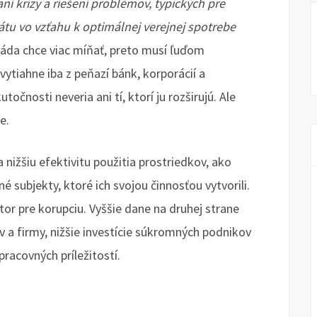
ní krízy a riešení problémov, typických pre
tátu vo vzťahu k optimálnej verejnej spotrebe
láda chce viac míňať, preto musí ľuďom
 vytiahne iba z peňazí bánk, korporácií a
utočnosti neveria ani tí, ktorí ju rozširujú. Ale
e.
 nižšiu efektivitu použitia prostriedkov, ako
é subjekty, ktoré ich svojou činnosťou vytvorili.
tor pre korupciu. Vyššie dane na druhej strane
a firmy, nižšie investície súkromných podnikov
racovných príležitostí.