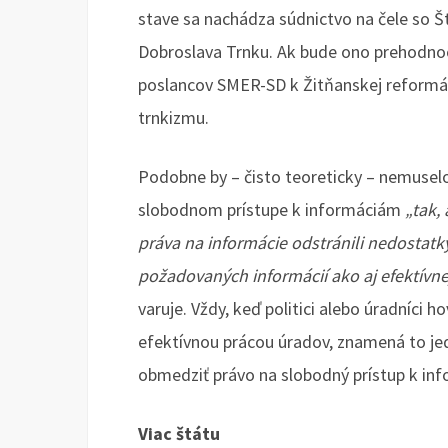
stave sa nachádza súdnictvo na čele so
Dobroslava Trnku. Ak bude ono prehodno
poslancov SMER-SD k Žitňanskej reformá
trnkizmu.
Podobne by – čisto teoreticky – nemuselo
slobodnom prístupe k informáciám
„tak,
práva na informácie odstránili nedostatk
požadovaných informácií ako aj efektívne
varuje. Vždy, keď politici alebo úradníci
efektívnou prácou úradov, znamená to jedi
obmedziť právo na slobodný prístup k in
Viac štátu