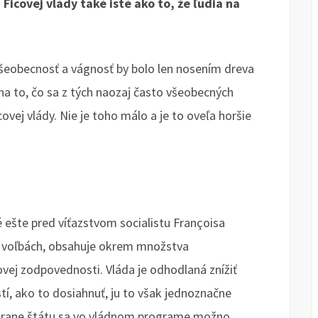
icovej vlády také isté ako to, že ľudia na
šeobecnosť a vágnosť by bolo len nosením dreva
 na to, čo sa z tých naozaj často všeobecných
vej vlády. Nie je toho málo a je to oveľa horšie
ešte pred víťazstvom socialistu Françoisa
h voľbách, obsahuje okrem množstva
vej zodpovednosti. Vláda je odhodlaná znížiť
stí, ako to dosiahnuť, ju to však jednoznačne
 strane štátu sa vo vládnom programe možno