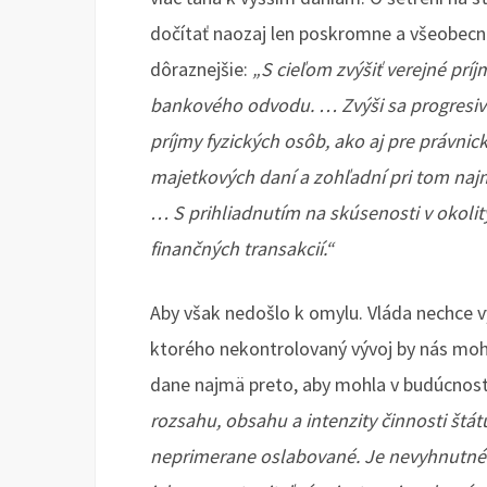
dočítať naozaj len poskromne a všeobecne
dôraznejšie:
„S cieľom zvýšiť verejné prí
bankového odvodu. … Zvýši sa progresi
príjmy fyzických osôb, ako aj pre právnic
majetkových daní a zohľadní pri tom najm
… S prihliadnutím na skúsenosti v okolit
finančných transakcií.“
Aby však nedošlo k omylu. Vláda nechce vy
ktorého nekontrolovaný vývoj by nás moho
dane najmä preto, aby mohla v budúcnost
rozsahu, obsahu a intenzity činnosti štát
neprimerane oslabované. Je nevyhnutné n