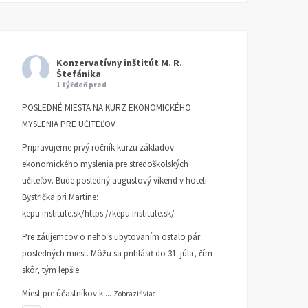
Konzervatívny inštitút M. R.
Štefánika
1 týždeň pred
POSLEDNÉ MIESTA NA KURZ EKONOMICKÉHO
MYSLENIA PRE UČITEĽOV
Pripravujeme prvý ročník kurzu základov
ekonomického myslenia pre stredoškolských
učiteľov. Bude posledný augustový víkend v hoteli
Bystrička pri Martine:
kepu.institute.sk/https://kepu.institute.sk/
Pre záujemcov o neho s ubytovaním ostalo pár
posledných miest. Môžu sa prihlásiť do 31. júla, čím
skôr, tým lepšie.
Miest pre účastníkov k
...
Zobraziť viac