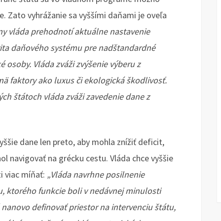
. Zato vyhrážanie sa vyššími daňami je oveľa
jmy vláda prehodnotí aktuálne nastavenie
vita daňového systému pre nadštandardné
ké osoby. Vláda zváži zvýšenie výberu z
ä faktory ako luxus či ekologická škodlivosť.
ých štátoch vláda zváži zavedenie dane z
ššie dane len preto, aby mohla znížiť deficit,
l navigovať na grécku cestu. Vláda chce vyššie
i viac míňať:
„Vláda navrhne posilnenie
u, ktorého funkcie boli v nedávnej minulosti
anovo definovať priestor na intervenciu štátu,