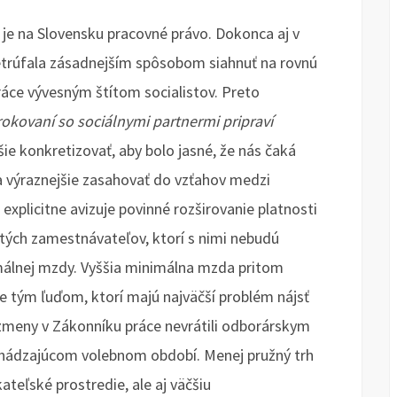
je na Slovensku pracovné právo. Dokonca aj v
 netrúfala zásadnejším spôsobom siahnuť na rovnú
áce vývesným štítom socialistov. Preto
okovaní so sociálnymi partnermi pripraví
šie konkretizovať, aby bolo jasné, že nás čaká
 a výraznejšie zasahovať do vzťahov medzi
xplicitne avizuje povinné rozširovanie platnosti
 tých zamestnávateľov, ktorí s nimi nebudú
nimálnej mzdy. Vyššia minimálna mzda pritom
e tým ľuďom, ktorí majú najväčší problém nájsť
 zmeny v Zákonníku práce nevrátili odborárskym
edchádzajúcom volebnom období. Menej pružný trh
teľské prostredie, ale aj väčšiu