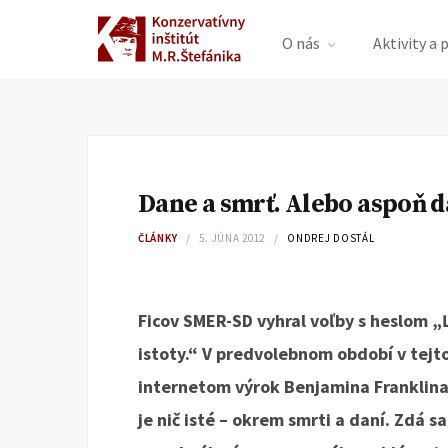
O nás
Aktivity a 
Dane a smrť. Alebo aspoň 
ČLÁNKY
5. JÚNA 2012
ONDREJ DOSTÁL
Ficov SMER-SD vyhral voľby s heslom „Ľ
istoty.“ V predvolebnom období v tejto
internetom výrok Benjamina Franklina,
je nič isté – okrem smrti a daní. Zdá sa