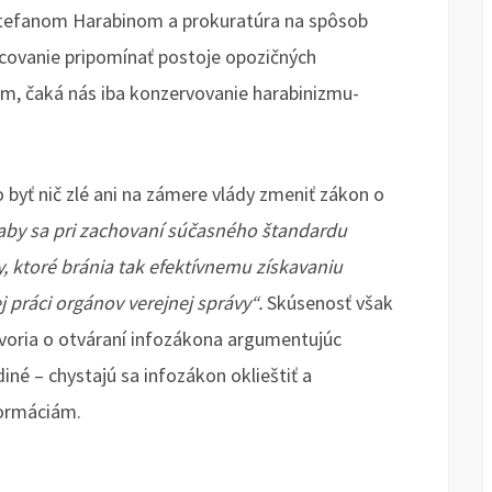
 Štefanom Harabinom a prokuratúra na spôsob
covanie pripomínať postoje opozičných
m, čaká nás iba konzervovanie harabinizmu-
 byť nič zlé ani na zámere vlády zmeniť zákon o
 aby sa pri zachovaní súčasného štandardu
y, ktoré bránia tak efektívnemu získavaniu
j práci orgánov verejnej správy“.
Skúsenosť však
 hovoria o otváraní infozákona argumentujúc
né – chystajú sa infozákon oklieštiť a
formáciám.