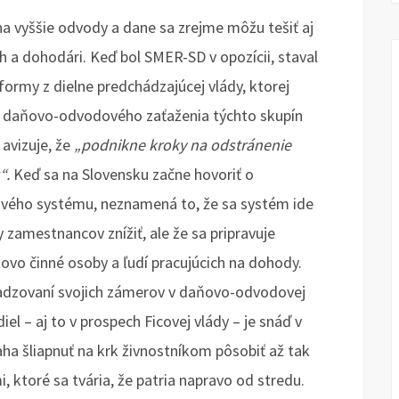
na vyššie odvody a dane sa zrejme môžu tešiť aj
ch a dohodári. Keď bol SMER-SD v opozícii, staval
ormy z dielne predchádzajúcej vlády, ktorej
e daňovo-odvodového zaťaženia týchto skupín
avizuje, že
„podnikne kroky na odstránenie
“.
Keď sa na Slovensku začne hovoriť o
vého systému, neznamená to, že sa systém ide
zamestnancov znížiť, ale že sa pripravuje
vo činné osoby a ľudí pracujúcich na dohody.
esadzovaní svojich zámerov v daňovo-odvodovej
iel – aj to v prospech Ficovej vlády – je snáď v
aha šliapnuť na krk živnostníkom pôsobiť až tak
, ktoré sa tvária, že patria napravo od stredu.