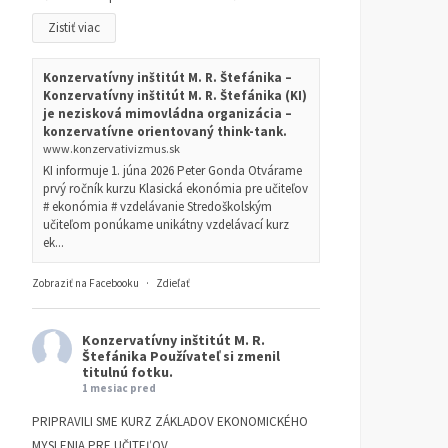
Zistiť viac
Konzervatívny inštitút M. R. Štefánika –
Konzervatívny inštitút M. R. Štefánika (KI)
je nezisková mimovládna organizácia –
konzervatívne orientovaný think-tank.
www.konzervativizmus.sk
KI informuje 1. júna 2026 Peter Gonda Otvárame
prvý ročník kurzu Klasická ekonómia pre učiteľov
# ekonómia # vzdelávanie Stredoškolským
učiteľom ponúkame unikátny vzdelávací kurz
ek...
Zobraziť na Facebooku
·
Zdieľať
Konzervatívny inštitút M. R.
Štefánika
Používateľ si zmenil
titulnú fotku.
1 mesiac pred
PRIPRAVILI SME KURZ ZÁKLADOV EKONOMICKÉHO
MYSLENIA PRE UČITEĽOV