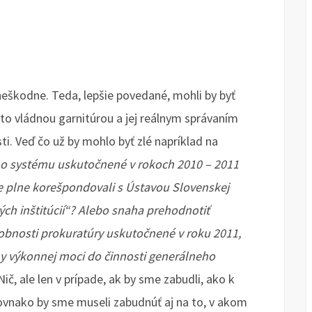
neškodne. Teda, lepšie povedané, mohli by byť
to vládnou garnitúrou a jej reálnym správaním
ti. Veď čo už by mohlo byť zlé napríklad na
ho systému uskutočnené v rokoch 2010 – 2011
cie plne korešpondovali s Ústavou Slovenskej
h inštitúcií“? Alebo snaha prehodnotiť
sobnosti prokuratúry uskutočnené v roku 2011,
y výkonnej moci do činnosti generálneho
Nič, ale len v prípade, ak by sme zabudli, ako k
A rovnako by sme museli zabudnúť aj na to, v akom