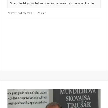
Stredoškolským učiteľom ponúkame unikátny vzdelávací kurz ek...
Zobraziť na Facebooku
·
Zdieľať