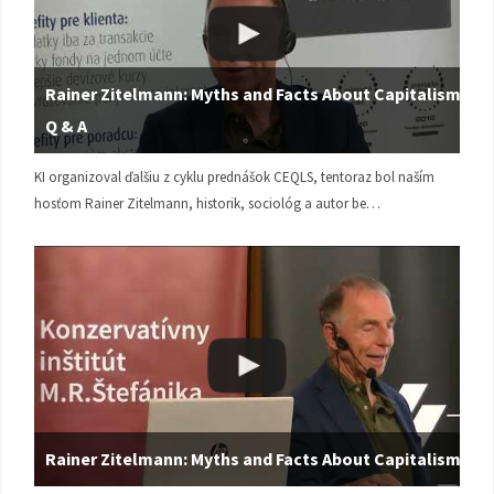
Rainer Zitelmann: Myths and Facts About Capitalism |
Q & A
KI organizoval ďalšiu z cyklu prednášok CEQLS, tentoraz bol naším
hosťom Rainer Zitelmann, historik, sociológ a autor be…
Rainer Zitelmann: Myths and Facts About Capitalism