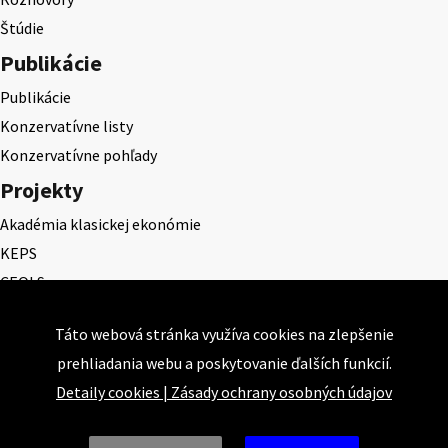
Štúdie
Publikácie
Publikácie
Konzervatívne listy
Konzervatívne pohľady
Projekty
Akadémia klasickej ekonómie
KEPS
CEQLS
Cena Dominika Tatarku
Táto webová stránka využíva cookies na zlepšenie
Cena Ernesta Valka
prehliadania webu a poskytovanie ďalších funkcií.
Študentská esej
Detaily cookies
|
Zásady ochrany osobných údajov
Deň daňového odbremenenia