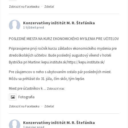
Zobraziť na Facebooku
·
Zdieľať
Konzervatívny inštitút M. R. Štefánika
1 týždeň pred
POSLEDNÉ MIESTA NA KURZ EKONOMICKÉHO MYSLENIA PRE UČITEĽOV
Pripravujeme prvý ročník kurzu základov ekonomického myslenia pre
stredoškolských učiteľov. Bude posledný augustový víkend v hoteli
Bystrička pri Martine:
kepu.institute.sk/https://kepu.institute.sk/
Pre záujemcov o neho s ubytovaním ostalo pár posledných miest.
Môžu sa prihlásiť do 31. júla, čím skôr, tým lepšie.
Miest pre účastníkov k
...
Zobraziť viac
Fotografia
Zobraziť na Facebooku
·
Zdieľať
Konzervatívny inštitút M. R. Štefánika
1 mesiac pred