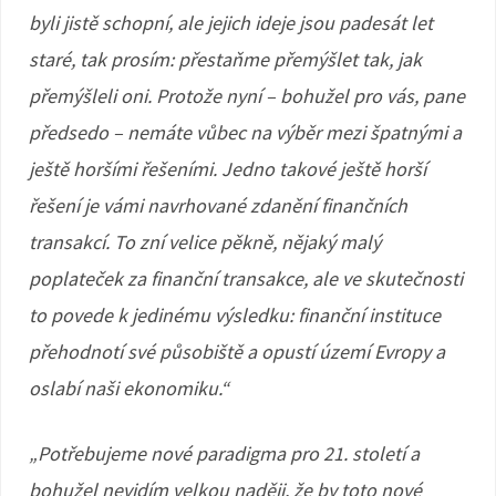
byli jistě schopní, ale jejich ideje jsou padesát let
staré, tak prosím: přestaňme přemýšlet tak, jak
přemýšleli oni. Protože nyní – bohužel pro vás, pane
předsedo – nemáte vůbec na výběr mezi špatnými a
ještě horšími řešeními. Jedno takové ještě horší
řešení je vámi navrhované zdanění finančních
transakcí. To zní velice pěkně, nějaký malý
poplateček za finanční transakce, ale ve skutečnosti
to povede k jedinému výsledku: finanční instituce
přehodnotí své působiště a opustí území Evropy a
oslabí naši ekonomiku.“
„Potřebujeme nové paradigma pro 21. století a
bohužel nevidím velkou naději, že by toto nové