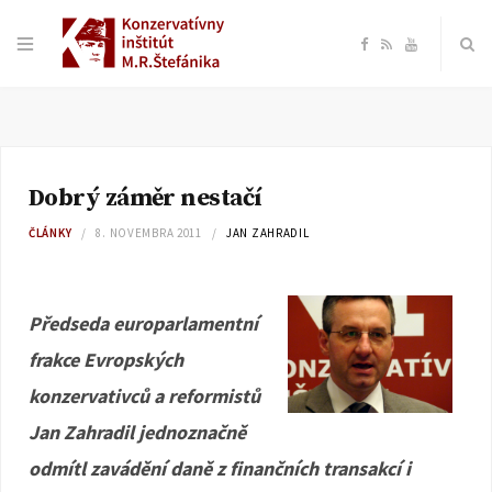
F
R
Y
a
S
o
c
S
u
Dobrý záměr nestačí
e
T
ČLÁNKY
8. NOVEMBRA 2011
JAN ZAHRADIL
b
u
o
b
Předseda europarlamentní
frakce Evropských
o
e
konzervativců a reformistů
k
Jan Zahradil jednoznačně
odmítl zavádění daně z finančních transakcí i