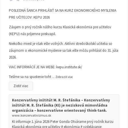
POSLEDNÁ ŠANCA PRIHLÁSIŤ SA NA KURZ EKONOMICKÉHO MYSLENIA
PRE UČITEĽOV: KEPU 2026
Záujem o prvý ročník nášho kurzu Klasická ekonómia pre učiteľov
(KEPU) nás príjemne prekvapil.
Niekoľko miest je však ešte voľných. Aktívni stredoškolskí učitelia so
záujmom o ekonomické myslenie sa tak ešte môžu prihlásiť do 31. júla
2026.
VIAC INFORMÁCIÍ JE NA WEBE:
kepu.institute.sk/
Tešíme sa na spustenie toht
...
Zobraziť viac
Zistiť viac
Konzervatívny inštitút M. R. Štefánika – Konzervatívny
inštitút M. R. Štefánika (KI) je nezisková mimovládna
organizácia – konzervatívne orientovaný think-tank.
www.konzervativizmus.sk
KI informuje 1. júna 2026 Peter Gonda Otvárame prvý ročník kurzu
Klasická ekonómia pre učiteľov # ekonómia # vzdelávanie