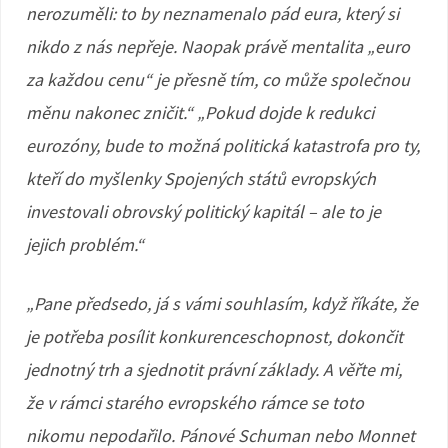
nerozuměli: to by neznamenalo pád eura, který si
nikdo z nás nepřeje. Naopak právě mentalita „euro
za každou cenu“ je přesně tím, co může společnou
měnu nakonec zničit.“ „Pokud dojde k redukci
eurozóny, bude to možná politická katastrofa pro ty,
kteří do myšlenky Spojených států evropských
investovali obrovský politický kapitál – ale to je
jejich problém.“
„Pane předsedo, já s vámi souhlasím, když říkáte, že
je potřeba posílit konkurenceschopnost, dokončit
jednotný trh a sjednotit právní základy. A věřte mi,
že v rámci starého evropského rámce se toto
nikomu nepodařilo. Pánové Schuman nebo Monnet