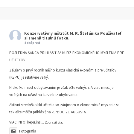
Konzervatívny inštitút M. R. Štefánika
Používateľ
si zmenil titulnú fotku.
4 dní pred
POSLEDNÁ ŠANCA PRIHLÁSIŤ SA KURZ EKONOMICKÉHO MYSLENIA PRE
UČITEĽOV
Záujem o prvý ročník nášho kurzu Klasická ekonómia pre učiteľov
(KEPU) je relatívne veľký.
Niekoľko miest s ubytovaním je však ešte voľných. A viac miest je
voľných na účasť na kurze bez ubytovania.
Aktívni stredoškolskí učitelia so záujmom o ekonomické myslenie sa
tak ešte môžu prihlásiť na kurz DO 23. AUGUSTA.
VIAC INFO:
kepu.ins
...
Zobraziť viac
Fotografia