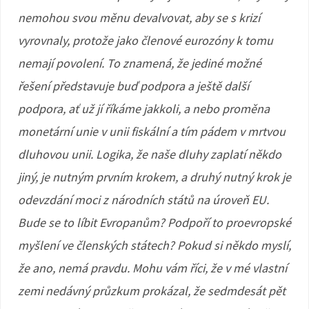
nemohou svou měnu devalvovat, aby se s krizí
vyrovnaly, protože jako členové eurozóny k tomu
nemají povolení. To znamená, že jediné možné
řešení představuje buď podpora a ještě další
podpora, ať už jí říkáme jakkoli, a nebo proměna
monetární unie v unii fiskální a tím pádem v mrtvou
dluhovou unii. Logika, že naše dluhy zaplatí někdo
jiný, je nutným prvním krokem, a druhý nutný krok je
odevzdání moci z národních států na úroveň EU.
Bude se to líbit Evropanům? Podpoří to proevropské
myšlení ve členských státech? Pokud si někdo myslí,
že ano, nemá pravdu. Mohu vám říci, že v mé vlastní
zemi nedávný průzkum prokázal, že sedmdesát pět