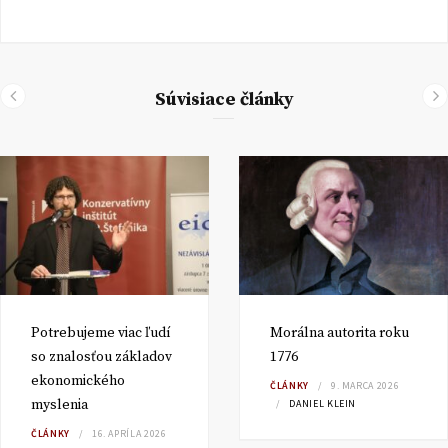
Súvisiace články
Potrebujeme viac ľudí
Morálna autorita roku
so znalosťou základov
1776
ekonomického
ČLÁNKY
9. MARCA 2026
myslenia
DANIEL KLEIN
ČLÁNKY
16. APRÍLA 2026