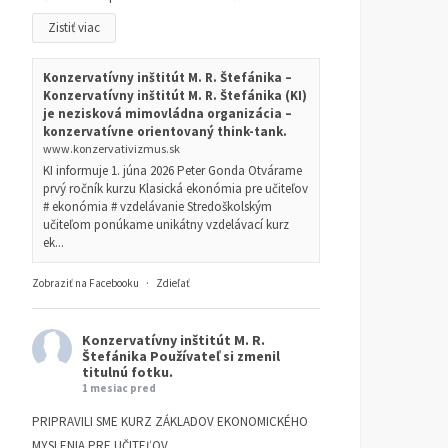
Zistiť viac
Konzervatívny inštitút M. R. Štefánika –
Konzervatívny inštitút M. R. Štefánika (KI)
je nezisková mimovládna organizácia –
konzervatívne orientovaný think-tank.
www.konzervativizmus.sk
KI informuje 1. júna 2026 Peter Gonda Otvárame
prvý ročník kurzu Klasická ekonómia pre učiteľov
# ekonómia # vzdelávanie Stredoškolským
učiteľom ponúkame unikátny vzdelávací kurz
ek...
Zobraziť na Facebooku
·
Zdieľať
Konzervatívny inštitút M. R.
Štefánika
Používateľ si zmenil
titulnú fotku.
1 mesiac pred
PRIPRAVILI SME KURZ ZÁKLADOV EKONOMICKÉHO
MYSLENIA PRE UČITEĽOV