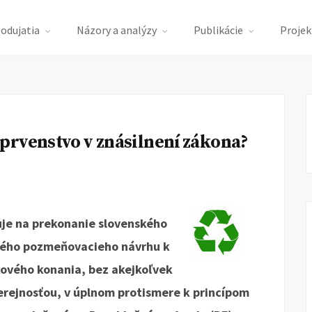
podujatia
Názory a analýzy
Publikácie
Projek
prvenstvo v znásilnení zákona?
ruje na prekonanie slovenského
žného pozmeňovacieho návrhu k
ového konania, bez akejkoľvek
erejnosťou, v úplnom protismere k princípom