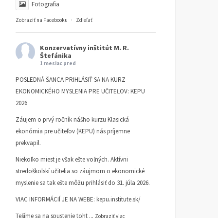
Fotografia
Zobraziť na Facebooku
·
Zdieľať
Konzervatívny inštitút M. R.
Štefánika
1 mesiac pred
POSLEDNÁ ŠANCA PRIHLÁSIŤ SA NA KURZ
EKONOMICKÉHO MYSLENIA PRE UČITEĽOV: KEPU
2026
Záujem o prvý ročník nášho kurzu Klasická
ekonómia pre učiteľov (KEPU) nás príjemne
prekvapil.
Niekoľko miest je však ešte voľných. Aktívni
stredoškolskí učitelia so záujmom o ekonomické
myslenie sa tak ešte môžu prihlásiť do 31. júla 2026.
VIAC INFORMÁCIÍ JE NA WEBE:
kepu.institute.sk/
Tešíme sa na spustenie toht
...
Zobraziť viac