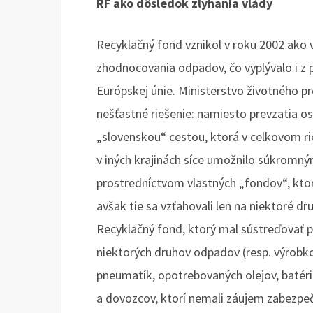
RF ako dôsledok zlyhania vlády
Recyklačný fond vznikol v roku 2002 ako 
zhodnocovania odpadov, čo vyplývalo i z 
Európskej únie. Ministerstvo životného p
nešťastné riešenie: namiesto prevzatia o
„slovenskou“ cestou, ktorá v celkovom 
v iných krajinách síce umožnilo súkromný
prostredníctvom vlastných „fondov“, ktoré
avšak tie sa vzťahovali len na niektoré d
Recyklačný fond, ktorý mal sústreďovať 
niektorých druhov odpadov (resp. výrobkov
pneumatík, opotrebovaných olejov, batéri
a dovozcov, ktorí nemali záujem zabezpeč