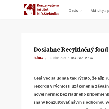
O nás
Aktivity a 
Dosiahne Recyklačný fond 
ČLÁNKY
18. JÚNA 2009
RADOVAN KAZDA
Celá vec sa udiala tak rýchlo, že ašpi
rekordu v rýchlosti uzákonenia záva
novej norme: bez riadneho pripomienk
snahy konzultovať návrh s odbornou v