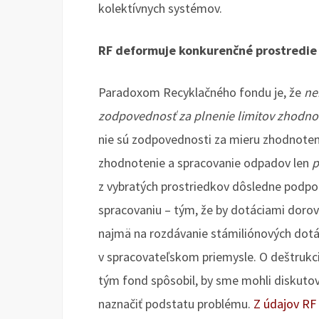
kolektívnych systémov.
RF deformuje konkurenčné prostredie
Paradoxom Recyklačného fondu je, že
ne
zodpovednosť za plnenie limitov zhodn
nie sú zodpovednosti za mieru zhodnoten
zhodnotenie a spracovanie odpadov len
p
z vybratých prostriedkov dôsledne podp
spracovaniu – tým, že by dotáciami dorov
najmä na rozdávanie stámiliónových dotác
v spracovateľskom priemysle. O deštrukc
tým fond spôsobil, by sme mohli diskuto
naznačiť podstatu problému.
Z údajov RF