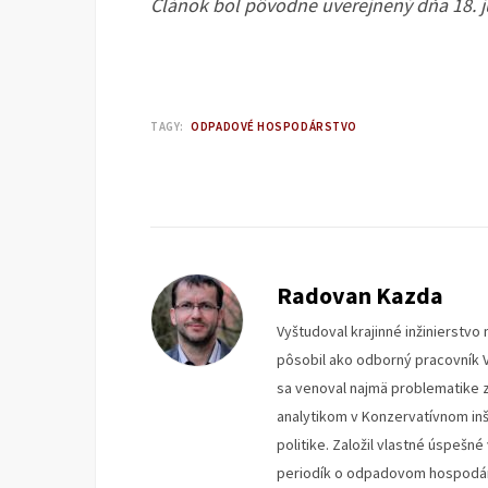
Článok bol pôvodne uverejnený dňa 18. 
TAGY:
ODPADOVÉ HOSPODÁRSTVO
Radovan Kazda
Vyštudoval krajinné inžinierstv
pôsobil ako odborný pracovník V
sa venoval najmä problematike z
analytikom v Konzervatívnom inš
politike. Založil vlastné úspeš
periodík o odpadovom hospodár