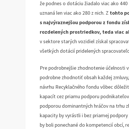
že podnes o dotáciu žiadalo viac ako 440
uznaná len viac ako 280 z nich. Z
tohto po
s najvýraznejšou podporou z fondu získ
rozdelených prostriedkov, teda viac ak
v sektore starých vozidiel získal spracova
všetkých dotácií pridelených spracovateľo
Pre podrobnejšie zhodnotenie účelnosti v
podrobne zhodnotiť obsah každej zmluvy, 
návrhu Recyklačného fondu vôbec dôležit
kapacít cez priamu podporu podnikateľov
podporou dominantných hráčov na trhu z
kapacity by vyrástli i bez priamej podpor
by boli ponechané do kompetencií obcí, r