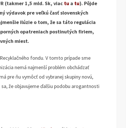
UR (takmer 1,5 mld. Sk, viac
tu
a
tu
). Pôjde
ný výdavok pre veľkú časť slovenských
jmenšie ilúzie o tom, že sa táto regulácia
sporných opatreniach postinutých firiem,
ovných miest.
u Recyklačného fondu. V tomto prípade sme
nizácia nemá najmenší problém obchádzať
má pre ňu vymôcť od vybranej skupiny novú,
 sa, že objavujeme ďalšiu podobu arogantnosti