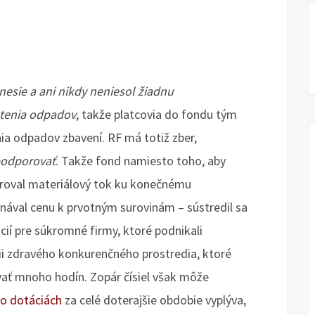
nesie a ani nikdy neniesol žiadnu
otenia odpadov
, takže platcovia do fondu tým
ia odpadov zbavení. RF má totiž zber,
odporovať
. Takže fond namiesto toho, aby
oroval materiálový tok ku konečnému
nával cenu k prvotným surovinám – sústredil sa
ií pre súkromné firmy, ktoré podnikali
ii zdravého konkurenčného prostredia, ktoré
vať mnoho hodín. Zopár čísiel však môže
 o dotáciách
za celé doterajšie obdobie vyplýva,