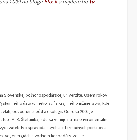
júna 2009 na blogu
KIosk
a nájdete ho
tu
.
o na Slovenskej poľnohospodárskej univerzite. Osem rokov
ýskumného ústavu meliorácií a krajinného inžinierstva, kde
ávlah, odvodnenia pôd a ekológii. Od roku 2002 je
titúte M. R. Štefánika, kde sa venuje najmä enviromentálnej
né vydavateľstvo spravodajských a informačných portálov a
stve, energiách a vodnom hospodárstve. Je