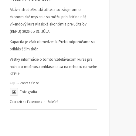
Aktívni stredoškolskí učitelia so záujmom o
ekonomické myslenie sa môžu prihlásiť na náš
víkendový kurz Klasická ekonómia pre učiteľov
(KEPU) 2026 do 31. JÚLA.
Kapacita je však obmedzená. Preto odporúčame sa
prihlásiť čím skôr.
Všetky informácie o tomto vzdelávacom kurze pre
nich a o možnosti prihlásenia sa na neho sú na webe
KEPU:
kep
...
Zobraziť viac
Fotografia
Zobraziť na Facebooku
·
Zdieľať