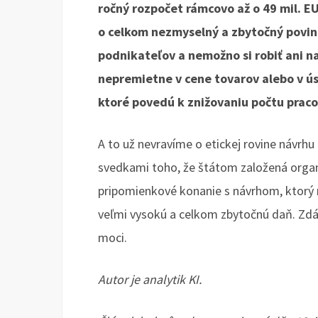
ročný rozpočet rámcovo až o 49 mil. E
o celkom nezmyselný a zbytočný povin
podnikateľov a nemožno si robiť ani na
nepremietne v cene tovarov alebo v ú
ktoré povedú k znižovaniu počtu prac
A to už nevravíme o etickej rovine návrh
svedkami toho, že štátom založená orga
pripomienkové konanie s návrhom, ktorý 
veľmi vysokú a celkom zbytočnú daň. Zdá
moci.
Autor je analytik KI.