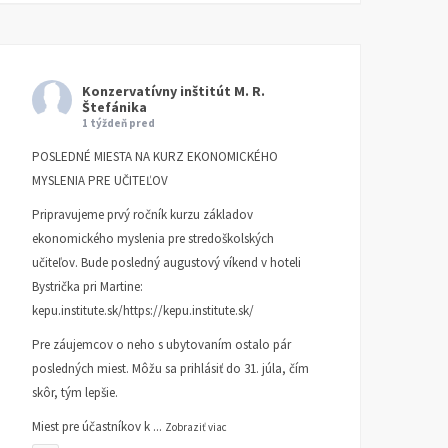
Konzervatívny inštitút M. R.
Štefánika
1 týždeň pred
POSLEDNÉ MIESTA NA KURZ EKONOMICKÉHO
MYSLENIA PRE UČITEĽOV
Pripravujeme prvý ročník kurzu základov
ekonomického myslenia pre stredoškolských
učiteľov. Bude posledný augustový víkend v hoteli
Bystrička pri Martine:
kepu.institute.sk/https://kepu.institute.sk/
Pre záujemcov o neho s ubytovaním ostalo pár
posledných miest. Môžu sa prihlásiť do 31. júla, čím
skôr, tým lepšie.
Miest pre účastníkov k
...
Zobraziť viac