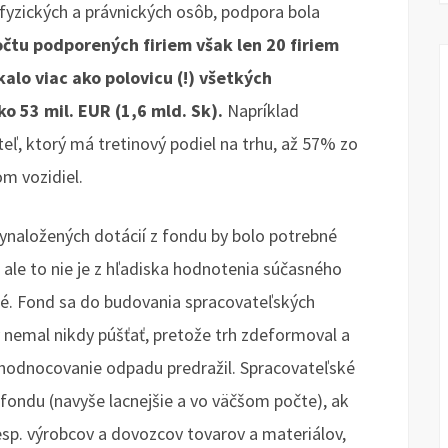
 fyzických a právnických osôb, podpora bola
čtu podporených firiem však len 20 firiem
alo viac ako polovicu (!) všetkých
o 53 mil. EUR (1,6 mld. Sk).
Napríklad
teľ, ktorý má tretinový podiel na trhu, až 57% zo
m vozidiel.
ynaložených dotácií z fondu by bolo potrebné
ale to nie je z hľadiska hodnotenia súčasného
é. Fond sa do budovania spracovateľských
 nemal nikdy púšťať, pretože trh zdeformoval a
hodnocovanie odpadu predražil. Spracovateľské
y fondu (navyše lacnejšie a vo väčšom počte), ak
esp. výrobcov a dovozcov tovarov a materiálov,