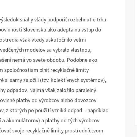
výsledok snahy vlády podporiť rozbehnutie trhu
povinností Slovenska ako adepta na vstup do
rostredia však vtedy uskutočnilo veľmi
svedčených modelov sa vybralo vlastnou,
riešení nemá vo svete obdobu. Podobne ako
m spoločnostiam plniť recyklačné limity
 si samy založili (tzv. kolektívnych systémov),
ruhy odpadov. Najmä však založilo paralelný
povinné platby od výrobcov alebo dovozcov
, z ktorých po použití vzniká odpad – napríklad
í a akumulátorov) a platby od tých výrobcov
ovať svoje recyklačné limity prostredníctvom