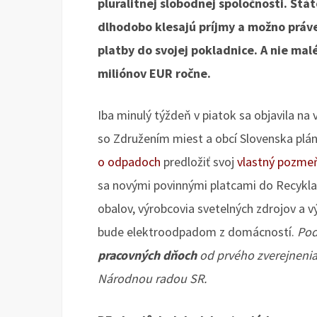
pluralitnej slobodnej spoločnosti. Š
dlhodobo klesajú príjmy a možno práve
platby do svojej pokladnice. A nie ma
miliónov EUR ročne.
Iba minulý týždeň v piatok sa objavila na
so Združením miest a obcí Slovenska plá
o odpadoch
predložiť svoj
vlastný pozme
sa novými povinnými platcami do Recykl
obalov, výrobcovia svetelných zdrojov a v
bude elektroodpadom z domácností.
Pod
pracovných dňoch
od prvého zverejnenia
Národnou radou SR.