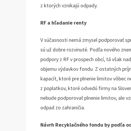
z ktorých vznikajú odpady.
RF a hľadanie renty
V súčasnosti nemá zmysel podporovať spr
sú už dobre rozvinuté. Podľa nového znen
podpory z RF v prospech obcí, tá však naď
objemu výdavkov fondu. Z ostatných príj
kapacít, ktoré pre plnenie limitov vôbec
z poplatkov, ktoré odvedú firmy na Sloven
nebude podporovať plnenie limitov, ale vz
odpad zo zahraničia.
Návrh Recyklačného fondu by podľa od