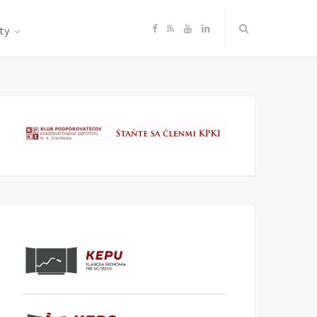
F
R
Y
L
ty
a
S
o
i
c
S
u
n
e
T
k
b
u
e
o
b
d
o
e
I
k
n