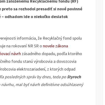
tátom založenému Recyklačnému fondu (RF)
 preto sa rozhodol presadiť si nové povinné
lé – odhadom ide o niekoľko desiatok
 verejnosti informácia, že Recyklačný fond spolu
nuje na rokovaní NR SR o
novele zákona
ňovací návrh
zásadného dopadu, podľa ktorého
ačného fondu stanú výrobcovia a dovozcovia
ýrobcovia elektrozariadení, z ktorých odpad
ľa posledných správ by dnes, teda po
štyroch
 návrhu, mal byť návrh definitívne odsúhlasený