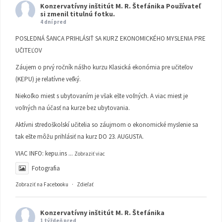
Konzervatívny inštitút M. R. Štefánika
Používateľ
si zmenil titulnú fotku.
4 dní pred
POSLEDNÁ ŠANCA PRIHLÁSIŤ SA KURZ EKONOMICKÉHO MYSLENIA PRE
UČITEĽOV
Záujem o prvý ročník nášho kurzu Klasická ekonómia pre učiteľov
(KEPU) je relatívne veľký.
Niekoľko miest s ubytovaním je však ešte voľných. A viac miest je
voľných na účasť na kurze bez ubytovania.
Aktívni stredoškolskí učitelia so záujmom o ekonomické myslenie sa
tak ešte môžu prihlásiť na kurz DO 23. AUGUSTA.
VIAC INFO:
kepu.ins
...
Zobraziť viac
Fotografia
Zobraziť na Facebooku
·
Zdieľať
Konzervatívny inštitút M. R. Štefánika
1 týždeň pred