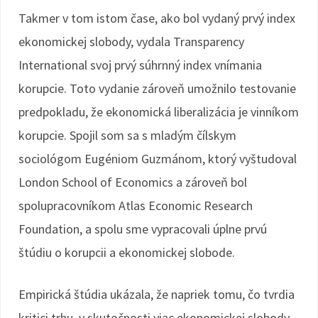
Takmer v tom istom čase, ako bol vydaný prvý index
ekonomickej slobody, vydala Transparency
International svoj prvý súhrnný index vnímania
korupcie. Toto vydanie zároveň umožnilo testovanie
predpokladu, že ekonomická liberalizácia je vinníkom
korupcie. Spojil som sa s mladým čílskym
sociológom Eugéniom Guzmánom, ktorý vyštudoval
London School of Economics a zároveň bol
spolupracovníkom Atlas Economic Research
Foundation, a spolu sme vypracovali úplne prvú
štúdiu o korupcii a ekonomickej slobode.
Empirická štúdia ukázala, že napriek tomu, čo tvrdia
kritici trhu, v skutočnosti viac ekonomickej slobody