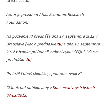
tú istú cestu.
Autor je prezident Atlas Economic Research
Foundation.
Na pozvanie KI prednáša dňa 17. septembra 2012 v
Bratislave (viac o prednáške
tu
) a dňa 18. septembra
2012 v Ivanke pri Dunaji v rámci cyklu CEQLS (viac o
prednáške
tu
).
Preložil Ľuboš Mikuška, spolupracovník KI.
Článok bol publikovaný v
Konzervatívnych listoch
07-08/2012
.