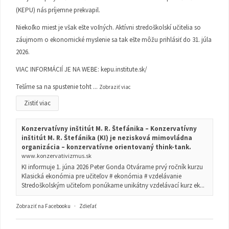
(KEPU) nás príjemne prekvapil.
Niekoľko miest je však ešte voľných. Aktívni stredoškolskí učitelia so
záujmom o ekonomické myslenie sa tak ešte môžu prihlásiť do 31. júla
2026.
VIAC INFORMÁCIÍ JE NA WEBE:
kepu.institute.sk/
Tešíme sa na spustenie toht
...
Zobraziť viac
Zistiť viac
Konzervatívny inštitút M. R. Štefánika – Konzervatívny
inštitút M. R. Štefánika (KI) je nezisková mimovládna
organizácia – konzervatívne orientovaný think-tank.
www.konzervativizmus.sk
KI informuje 1. júna 2026 Peter Gonda Otvárame prvý ročník kurzu
Klasická ekonómia pre učiteľov # ekonómia # vzdelávanie
Stredoškolským učiteľom ponúkame unikátny vzdelávací kurz ek...
Zobraziť na Facebooku
·
Zdieľať