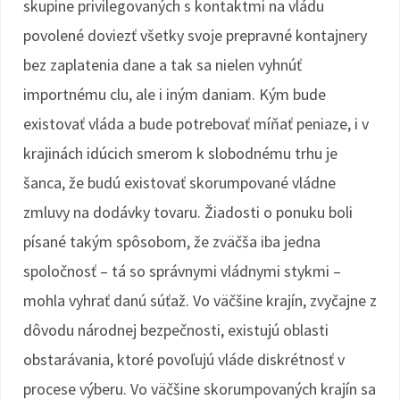
skupine privilegovaných s kontaktmi na vládu
povolené doviezť všetky svoje prepravné kontajnery
bez zaplatenia dane a tak sa nielen vyhnúť
importnému clu, ale i iným daniam. Kým bude
existovať vláda a bude potrebovať míňať peniaze, i v
krajinách idúcich smerom k slobodnému trhu je
šanca, že budú existovať skorumpované vládne
zmluvy na dodávky tovaru. Žiadosti o ponuku boli
písané takým spôsobom, že zväčša iba jedna
spoločnosť – tá so správnymi vládnymi stykmi –
mohla vyhrať danú súťaž. Vo väčšine krajín, zvyčajne z
dôvodu národnej bezpečnosti, existujú oblasti
obstarávania, ktoré povoľujú vláde diskrétnosť v
procese výberu. Vo väčšine skorumpovaných krajín sa