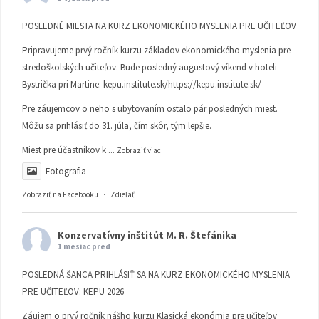
POSLEDNÉ MIESTA NA KURZ EKONOMICKÉHO MYSLENIA PRE UČITEĽOV
Pripravujeme prvý ročník kurzu základov ekonomického myslenia pre
stredoškolských učiteľov. Bude posledný augustový víkend v hoteli
Bystrička pri Martine:
kepu.institute.sk/https://kepu.institute.sk/
Pre záujemcov o neho s ubytovaním ostalo pár posledných miest.
Môžu sa prihlásiť do 31. júla, čím skôr, tým lepšie.
Miest pre účastníkov k
...
Zobraziť viac
Fotografia
Zobraziť na Facebooku
·
Zdieľať
Konzervatívny inštitút M. R. Štefánika
1 mesiac pred
POSLEDNÁ ŠANCA PRIHLÁSIŤ SA NA KURZ EKONOMICKÉHO MYSLENIA
PRE UČITEĽOV: KEPU 2026
Záujem o prvý ročník nášho kurzu Klasická ekonómia pre učiteľov