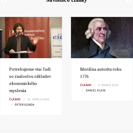
Súvisiace články
Potrebujeme viac ľudí
Morálna autorita roku
so znalosťou základov
1776
ekonomického
ČLÁNKY
9. MARCA 2026
myslenia
DANIEL KLEIN
ČLÁNKY
16. APRÍLA 2026
PETER GONDA