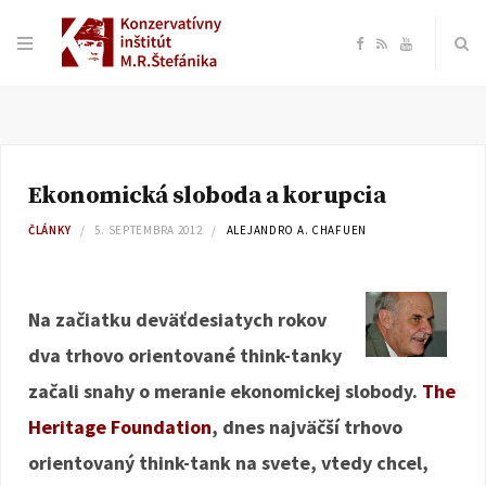
F
R
Y
a
S
o
c
S
u
Ekonomická sloboda a korupcia
e
T
ČLÁNKY
5. SEPTEMBRA 2012
ALEJANDRO A. CHAFUEN
b
u
o
b
Na začiatku deväťdesiatych rokov
dva trhovo orientované think-tanky
o
e
začali snahy o meranie ekonomickej slobody.
The
k
Heritage Foundation
, dnes najväčší trhovo
orientovaný think-tank na svete, vtedy chcel,