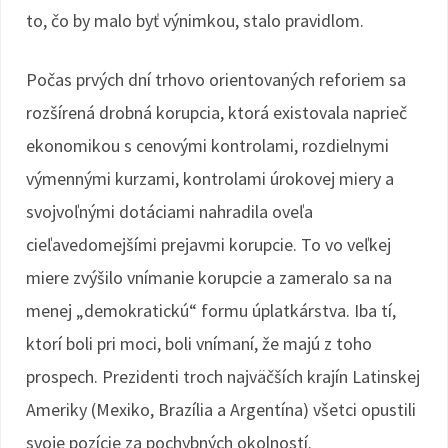
to, čo by malo byť výnimkou, stalo pravidlom.
Počas prvých dní trhovo orientovaných reforiem sa
rozšírená drobná korupcia, ktorá existovala naprieč
ekonomikou s cenovými kontrolami, rozdielnymi
výmennými kurzami, kontrolami úrokovej miery a
svojvoľnými dotáciami nahradila oveľa
cieľavedomejšími prejavmi korupcie. To vo veľkej
miere zvýšilo vnímanie korupcie a zameralo sa na
menej „demokratickú“ formu úplatkárstva. Iba tí,
ktorí boli pri moci, boli vnímaní, že majú z toho
prospech. Prezidenti troch najväčších krajín Latinskej
Ameriky (Mexiko, Brazília a Argentína) všetci opustili
svoje pozície za pochybných okolností.