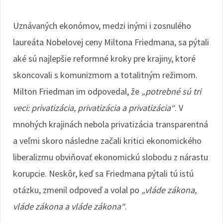
Uznávaných ekonómov, medzi inými i zosnulého
laureáta Nobelovej ceny Miltona Friedmana, sa pýtali
aké sú najlepšie reformné kroky pre krajiny, ktoré
skoncovali s komunizmom a totalitným režimom.
Milton Friedman im odpovedal, že
„potrebné sú tri
veci: privatizácia, privatizácia a privatizácia“
. V
mnohých krajinách nebola privatizácia transparentná
a veľmi skoro následne začali kritici ekonomického
liberalizmu obviňovať ekonomickú slobodu z nárastu
korupcie. Neskôr, keď sa Friedmana pýtali tú istú
otázku, zmenil odpoveď a volal po
„vláde zákona,
vláde zákona a vláde zákona“
.