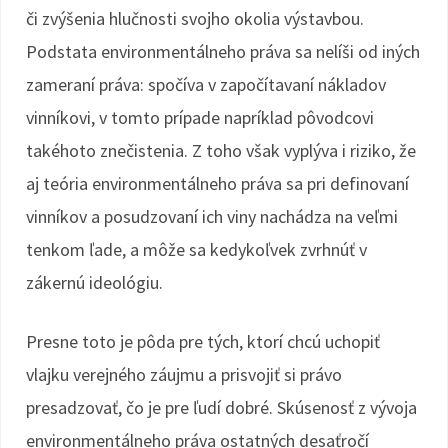
či zvýšenia hlučnosti svojho okolia výstavbou.
Podstata environmentálneho práva sa nelíši od iných
zameraní práva: spočíva v započítavaní nákladov
vinníkovi, v tomto prípade napríklad pôvodcovi
takéhoto znečistenia. Z toho však vyplýva i riziko, že
aj teória environmentálneho práva sa pri definovaní
vinníkov a posudzovaní ich viny nachádza na veľmi
tenkom ľade, a môže sa kedykoľvek zvrhnúť v
zákernú ideológiu.
Presne toto je pôda pre tých, ktorí chcú uchopiť
vlajku verejného záujmu a prisvojiť si právo
presadzovať, čo je pre ľudí dobré. Skúsenosť z vývoja
environmentálneho práva ostatných desaťročí