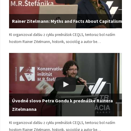
Rainer Zitelmann: Myths and Facts About Capitalism
KI organizoval ďalšiu z cyklu prednášok CEQLS, tentoraz bol naším
hosťom Rainer Zitelmann, historik, sociológ a autor be…
Úvodné slovo Petra Gondu k prednáške Rainera
Zitelmanna
KI organizoval ďalšiu z cyklu prednášok CEQLS, tentoraz bol naším
hosťom Rainer Zitelmann, historik, sociológ a autor be…