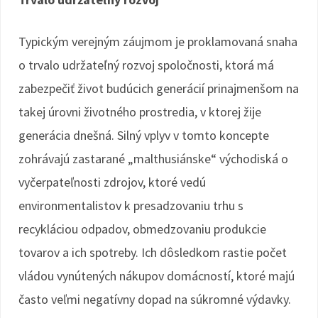
Typickým verejným záujmom je proklamovaná snaha
o trvalo udržateľný rozvoj spoločnosti, ktorá má
zabezpečiť život budúcich generácií prinajmenšom na
takej úrovni životného prostredia, v ktorej žije
generácia dnešná. Silný vplyv v tomto koncepte
zohrávajú zastarané „malthusiánske“ východiská o
vyčerpateľnosti zdrojov, ktoré vedú
environmentalistov k presadzovaniu trhu s
recykláciou odpadov, obmedzovaniu produkcie
tovarov a ich spotreby. Ich dôsledkom rastie počet
vládou vynútených nákupov domácností, ktoré majú
často veľmi negatívny dopad na súkromné výdavky.