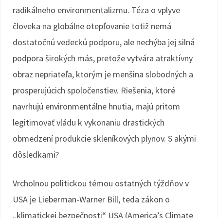
radikálneho environmentalizmu. Téza o vplyve
človeka na globálne otepľovanie totiž nemá
dostatočnú vedeckú podporu, ale nechýba jej silná
podpora širokých más, pretože vytvára atraktívny
obraz nepriateľa, ktorým je menšina slobodných a
prosperujúcich spoločenstiev. Riešenia, ktoré
navrhujú environmentálne hnutia, majú pritom
legitimovať vládu k vykonaniu drastických
obmedzení produkcie skleníkových plynov. S akými
dôsledkami?
Vrcholnou politickou témou ostatných týždňov v
USA je Lieberman-Warner Bill, teda zákon o
„klimatickej bezpečnosti“ USA (America’s Climate