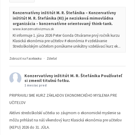
Konzervatívny inštitút M. R. Štefánika – Konzervatívny
inštitút M. R. Štefánika (KI) je nezisková mimovládna
organizácia – konzervatívne orientovaný think-tank.
www.konzervativizmus.sk
KI informuje 1. júna 2026 Peter Gonda Otvárame prvý ročník kurzu
Klasická ekonómia pre učiteľov # ekonómia # vzdelávanie
Stredoškolským učiteľom ponúkame unikátny vzdelávací kurz ek...
Zobraziť na Facebooku
·
Zdieľať
Konzervatívny inštitút M. R. Štefánika
Používateľ
si zmenil titulnú fotku.
1 mesiac pred
PRIPRAVILI SME KURZ ZÁKLADOV EKONOMICKÉHO MYSLENIA PRE
UČITEĽOV
Aktívni stredoškolskí učitelia so záujmom o ekonomické myslenie sa
môžu prihlásiť na náš víkendový kurz Klasická ekonómia pre učiteľov
(KEPU) 2026 do 31. JÚLA.