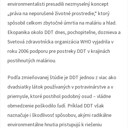
environmentalisti presadili nezmyselný koncept
„práva na neporušené životné prostredie,“ ktorý
spôsobil celkom zbytočné úmrtia na maláriu a hlad.
Ekopanika okolo DDT dnes, pochopiteľne, doznieva a
Svetová zdravotnícka organizácia WHO vyjadrila v
roku 2006 podporu pre postreky DDT v krajinách
postihnutých maláriou.
Podľa zmieňovanej štúdie je DDT jednou z viac ako
dvadsiatky látok používaných v potravinárstve a v
priemysle, ktoré postihol podobný osud – vládne
obmedzenie poškodilo ľudí. Príklad DDT však
naznačuje i škodlivosť spôsobov, akými radikálne
environmentálne hnutia pristupujú k riešeniu