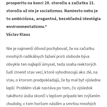
prosperitu na konci 20. storočia a začiatku 21.
storočia už nie je socializmus. Namiesto neho je
to ambiciózna, arogantná, bezohľadná ideológia
environmentalizmu.“
Václav Klaus
Nie je najmenší dôvod pochybovať, že na začiatku
mnohých radikálnych ťažení proti slobode býva
obvykle ten najlepší úmysel, teda snaha niektorých
ľudí zmeniť stav vecí, ktoré vyhodnocujú ako zlé, na
stav, o ktorom predpokladajú, že by mal byť výsledne
lepší. Problém však nastáva po tom, čo výsledok
takéhoto úsilia skončí v lepšom prípade len zvýšením
chudoby, v tom horšom násilím a smrťou mnohých