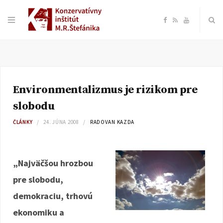
F
R
Y
a
S
o
c
S
u
Environmentalizmus je rizikom pre
e
T
slobodu
b
u
ČLÁNKY
24. JÚNA 2008
RADOVAN KAZDA
o
b
„Najväčšou hrozbou
o
e
pre slobodu,
k
demokraciu, trhovú
ekonomiku a