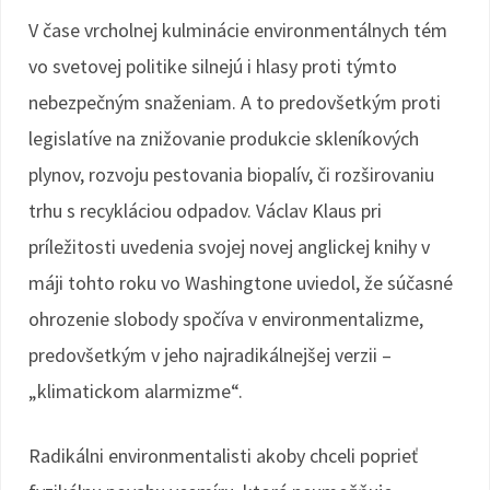
V čase vrcholnej kulminácie environmentálnych tém
vo svetovej politike silnejú i hlasy proti týmto
nebezpečným snaženiam. A to predovšetkým proti
legislatíve na znižovanie produkcie skleníkových
plynov, rozvoju pestovania biopalív, či rozširovaniu
trhu s recykláciou odpadov. Václav Klaus pri
príležitosti uvedenia svojej novej anglickej knihy v
máji tohto roku vo Washingtone uviedol, že súčasné
ohrozenie slobody spočíva v environmentalizme,
predovšetkým v jeho najradikálnejšej verzii –
„klimatickom alarmizme“.
Radikálni environmentalisti akoby chceli poprieť