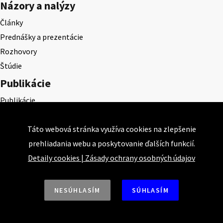
Názory a nalýzy
Články
Prednášky a prezentácie
Rozhovory
Štúdie
Publikácie
Publikácie
Konzervatívne listy
Konzervatívne pohľady
Táto webová stránka využíva cookies na zlepšenie
prehliadania webu a poskytovanie ďalších funkcií.
Projekty
Detaily cookies
|
Zásady ochrany osobných údajov
Akadémia klasickej ekonómie
KEPS
NESÚHLASÍM
SÚHLASÍM
CEQLS
Cena Dominika Tatarku
Cena Ernesta Valka