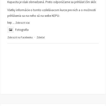
Kapacita je však obmedzená. Preto odporúčame sa prihlásiť čím skôr.
Všetky informácie o tomto vzdelávacom kurze pre nich a o možnosti
prihlásenia sa na neho sú na webe KEPU:
kep
...
Zobraziť viac
Fotografia
Zobraziť na Facebooku
·
Zdieľať