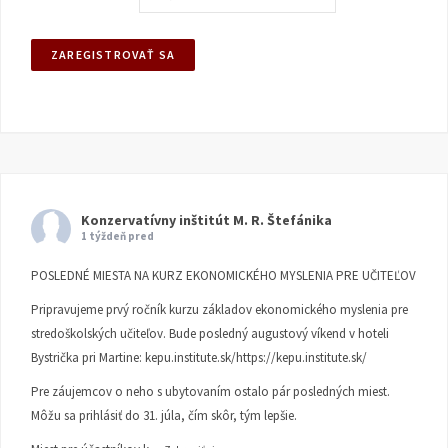
Konzervatívny inštitút M. R. Štefánika
1 týždeň pred
POSLEDNÉ MIESTA NA KURZ EKONOMICKÉHO MYSLENIA PRE UČITEĽOV
Pripravujeme prvý ročník kurzu základov ekonomického myslenia pre
stredoškolských učiteľov. Bude posledný augustový víkend v hoteli
Bystrička pri Martine:
kepu.institute.sk/https://kepu.institute.sk/
Pre záujemcov o neho s ubytovaním ostalo pár posledných miest.
Môžu sa prihlásiť do 31. júla, čím skôr, tým lepšie.