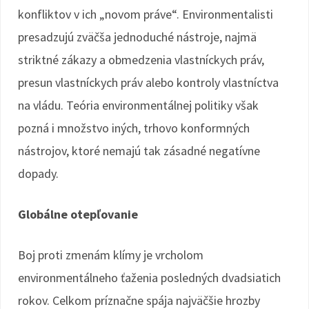
konfliktov v ich „novom práve“. Environmentalisti
presadzujú zväčša jednoduché nástroje, najmä
striktné zákazy a obmedzenia vlastníckych práv,
presun vlastníckych práv alebo kontroly vlastníctva
na vládu. Teória environmentálnej politiky však
pozná i množstvo iných, trhovo konformných
nástrojov, ktoré nemajú tak zásadné negatívne
dopady.
Globálne otepľovanie
Boj proti zmenám klímy je vrcholom
environmentálneho ťaženia posledných dvadsiatich
rokov. Celkom príznačne spája najväčšie hrozby