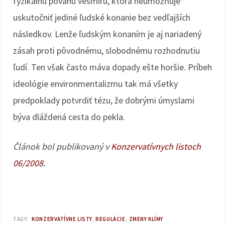
fyzikálnu povahu vesmíru, ktorá neumožňuje
uskutočniť jediné ľudské konanie bez vedľajších
následkov. Lenže ľudským konaním je aj nariadený
zásah proti pôvodnému, slobodnému rozhodnutiu
ľudí. Ten však často máva dopady ešte horšie. Príbeh
ideológie environmentalizmu tak má všetky
predpoklady potvrdiť tézu, že dobrými úmyslami
býva dláždená cesta do pekla.
Článok bol publikovaný v
Konzervatívnych listoch
06/2008
.
TAGY:
KONZERVATÍVNE LISTY
REGULÁCIE
ZMENY KLÍMY