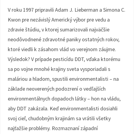
V roku 1997 pripravili Adam J. Lieberman a Simona C.
Kwon pre nezávislý Americký výbor pre vedu a
zdravie štúdiu, v ktorej sumarizovali najväčšie
neodôvodnené zdravotné paniky ostatných rokov,
ktoré viedli k zásahom vlád vo verejnom záujme.
Výsledok? V prípade pesticídu DDT, vďaka ktorému
sa po vojne mnohé krajiny sveta vysporiadali s
maláriou a hladom, spustili environmentalisti – na
základe neoverených podozrení o vedľajších
environmentálnych dopadoch látky – hon na vládu,
aby DDT zakázala. Keď environmentalisti dosiahli
svoj cieľ, chudobným krajinám sa vrátili všetky
najťažšie problémy. Rozmaznaní západní