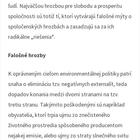
ľudí. Najväčšou hrozbou pre slobodu a prosperitu
spoločnosti sú totiž tí, ktorí vytvárajú falošné mýty o
spoločenských hrozbách a zasadzujú sa za ich
radikálne „riešenia“.
Falošné hrozby
K oprávneným cieľom environmentálnej politiky patrí
snaha o elimináciu tzv. negatívnych externalít, teda
dopadov konania medzi dvomi stranami na tzv.
tretiu stranu. Takýmito poškodenými sú napríklad
obyvatelia, ktorí trpia ujmu zo znečisteného
životného prostredia spôsobeného producentom
nejakej emisie, alebo ujmy zo straty slnečného svitu