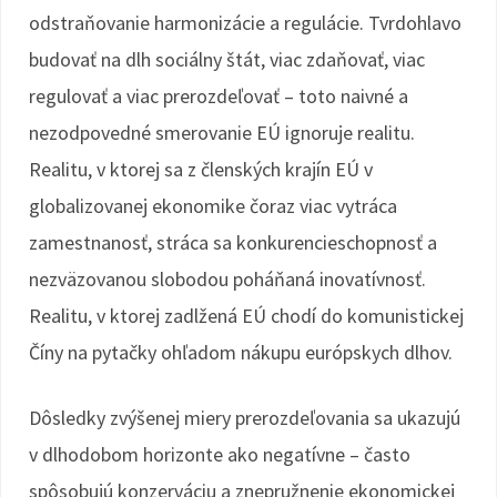
odstraňovanie harmonizácie a regulácie. Tvrdohlavo
budovať na dlh sociálny štát, viac zdaňovať, viac
regulovať a viac prerozdeľovať – toto naivné a
nezodpovedné smerovanie EÚ ignoruje realitu.
Realitu, v ktorej sa z členských krajín EÚ v
globalizovanej ekonomike čoraz viac vytráca
zamestnanosť, stráca sa konkurencieschopnosť a
nezväzovanou slobodou poháňaná inovatívnosť.
Realitu, v ktorej zadlžená EÚ chodí do komunistickej
Číny na pytačky ohľadom nákupu európskych dlhov.
Dôsledky zvýšenej miery prerozdeľovania sa ukazujú
v dlhodobom horizonte ako negatívne – často
spôsobujú konzerváciu a znepružnenie ekonomickej