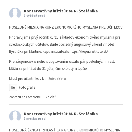
Konzervatívny inštitút M. R. Štefánika
1 týždeň pred
POSLEDNÉ MIESTA NA KURZ EKONOMICKÉHO MYSLENIA PRE UČITEĽOV
Pripravujeme prvý ročník kurzu základov ekonomického myslenia pre
stredoškolských učiteľov. Bude posledný augustový víkend v hoteli
Bystrička pri Martine:
kepu.institute.sk/https://kepu.institute.sk/
Pre záujemcov o neho s ubytovaním ostalo pár posledných miest.
Môžu sa prihlásiť do 31. júla, čím skôr, tým lepšie.
Miest pre účastníkov k
...
Zobraziť viac
Fotografia
Zobraziť na Facebooku
·
Zdieľať
Konzervatívny inštitút M. R. Štefánika
1 mesiac pred
POSLEDNÁ ŠANCA PRIHLÁSIŤ SA NA KURZ EKONOMICKÉHO MYSLENIA