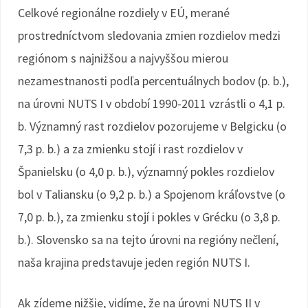
Celkové regionálne rozdiely v EÚ, merané
prostredníctvom sledovania zmien rozdielov medzi
regiónom s najnižšou a najvyššou mierou
nezamestnanosti podľa percentuálnych bodov (p. b.),
na úrovni NUTS I v období 1990-2011 vzrástli o 4,1 p.
b. Významný rast rozdielov pozorujeme v Belgicku (o
7,3 p. b.) a za zmienku stojí i rast rozdielov v
Španielsku (o 4,0 p. b.), významný pokles rozdielov
bol v Taliansku (o 9,2 p. b.) a Spojenom kráľovstve (o
7,0 p. b.), za zmienku stojí i pokles v Grécku (o 3,8 p.
b.). Slovensko sa na tejto úrovni na regióny nečlení,
naša krajina predstavuje jeden región NUTS I.
Ak zídeme nižšie, vidíme, že na úrovni NUTS II v