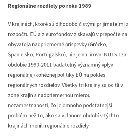
Regionálne rozdiely po roku 1989
V krajinách, ktoré sú dlhodobo čistými prijímateľmi z
rozpočtu EÚ a z eurofondov získavajú v prepočte na
obyvateľa nadpriemerné príspevky (Grécko,
Španielsko, Portugalsko), nie je na úrovni NUTS I za
obdobie 1990-2011 badateľný významný vplyv
regionálnej/kohéznej politiky EÚ na pokles
regionálnych rozdielov. Všetky tri krajiny sa ocitli v
zóne krajín s nadpriemernou mierou
nezamestnanosti, čo je omnoho podstatnejší
problém než to, ako sa v danom období v týchto
krajinách menili regionálne rozdiely.