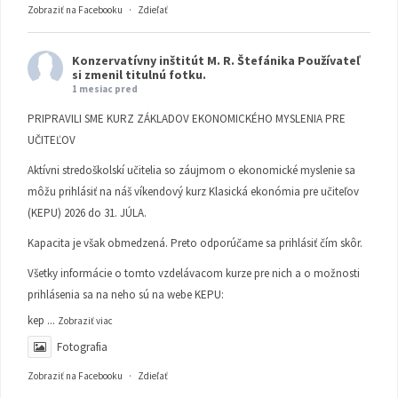
Zobraziť na Facebooku
·
Zdieľať
Konzervatívny inštitút M. R. Štefánika
Používateľ
si zmenil titulnú fotku.
1 mesiac pred
PRIPRAVILI SME KURZ ZÁKLADOV EKONOMICKÉHO MYSLENIA PRE
UČITEĽOV
Aktívni stredoškolskí učitelia so záujmom o ekonomické myslenie sa
môžu prihlásiť na náš víkendový kurz Klasická ekonómia pre učiteľov
(KEPU) 2026 do 31. JÚLA.
Kapacita je však obmedzená. Preto odporúčame sa prihlásiť čím skôr.
Všetky informácie o tomto vzdelávacom kurze pre nich a o možnosti
prihlásenia sa na neho sú na webe KEPU:
kep
...
Zobraziť viac
Fotografia
Zobraziť na Facebooku
·
Zdieľať