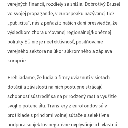
verejných financií, rozdiely sa znížia. Dobrotivý Brusel
vo svojej propagande, v eurospeaku nazývanej tiež
„publicita“, nás z peňazí z našich daní presviedča, že
výsledkom zhora určovanej regionálnej/kohéznej
politiky EÚ nie je neefektívnosť, posilňovanie
verejného sektora na úkor súkromného a záplava
korupcie.
Prehliadame, že ľudia a firmy uviaznutí v sieťach
dotácií a závislosti na nich postupne strácajú
schopnosť sústrediť sa na prirodzený rast a využitie
svojho potenciálu. Transfery z eurofondov sú v
protiklade s princípmi voľnej súťaže a selektívna
podpora subjektov negatívne ovplyvňuje ich vlastnú