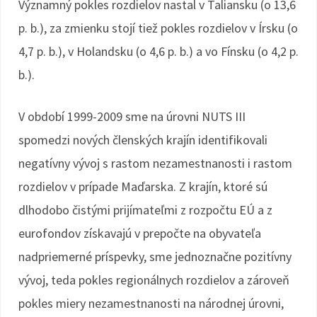
Významný pokles rozdielov nastal v Taliansku (o 13,6
p. b.), za zmienku stojí tiež pokles rozdielov v Írsku (o
4,7 p. b.), v Holandsku (o 4,6 p. b.) a vo Fínsku (o 4,2 p.
b.).
V období 1999-2009 sme na úrovni NUTS III
spomedzi nových členských krajín identifikovali
negatívny vývoj s rastom nezamestnanosti i rastom
rozdielov v prípade Maďarska. Z krajín, ktoré sú
dlhodobo čistými prijímateľmi z rozpočtu EÚ a z
eurofondov získavajú v prepočte na obyvateľa
nadpriemerné príspevky, sme jednoznačne pozitívny
vývoj, teda pokles regionálnych rozdielov a zároveň
pokles miery nezamestnanosti na národnej úrovni,