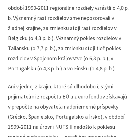
období 1990-2011 regionálne rozdiely vzrástli o 4,0 p.
b. Významný rast rozdielov sme nepozorovali v
žiadnej krajine, za zmienku stojí rast rozdielov v
Belgicku (o 4,3 p. b.). Významný pokles rozdielov v
Taliansku (o 7,7 p. b.), za zmienku stojí tiež pokles
rozdielov v Spojenom kráľovstve (o 6,3 p. b.), v
Portugalsku (o 4,3 p. b.) a vo Fínsku (o 4,8 p. b.).
Ani v jednej z krajín, ktoré sú dlhodobo čistými
prijímateľmi z rozpočtu EÚ a z eurofondov získavajú
v prepočte na obyvateľa nadpriemerné príspevky
(Grécko, Španielsko, Portugalsko a Írsko), v období
1999-2011 na úrovni NUTS II nedošlo k poklesu
regionálnych rozdielov – ostali bez zmeny alebo