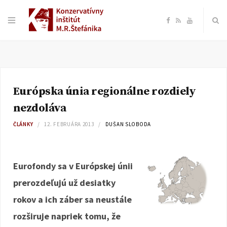
F
R
Y
a
S
o
c
S
u
Európska únia regionálne rozdiely
e
T
nezdoláva
b
u
ČLÁNKY
12. FEBRUÁRA 2013
DUŠAN SLOBODA
o
b
Eurofondy sa v Európskej únii
o
e
prerozdeľujú už desiatky
k
rokov a ich záber sa neustále
rozširuje napriek tomu, že