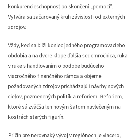
konkurencieschopnosť po skončení „pomoci”.
Vytvára sa začarovaný kruh závislosti od externých
zdrojov.
Vždy, keď sa blíži koniec jedného programovacieho
obdobia a na dvere klope ďalšia sedemročnica, ruka
v ruke s handlovaním o podobe budúceho
viacročného finančného rámca a objeme
požadovaných zdrojov prichádzajú i návrhy nových
cieľov, pozmenených politík a reforiem. Reforiem,
ktoré sú zväčša len novým šatom navlečeným na
kostrách starých figurín.
Príčin pre nerovnaký vývoj v regiónoch je viacero,