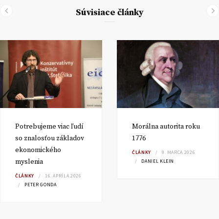
Súvisiace články
Potrebujeme viac ľudí
Morálna autorita roku
so znalosťou základov
1776
ekonomického
ČLÁNKY
9. MARCA 2026
myslenia
DANIEL KLEIN
ČLÁNKY
16. APRÍLA 2026
PETER GONDA