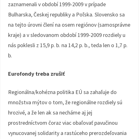
zaznamenali v období 1999-2009 v prípade
Bulharska, Českej republiky a Poľska. Slovensko sa
na tejto úrovni člení na osem regiónov (samosprávne
kraje) a v sledovanom období 1999-2009 rozdiely u
nás poklesli z 15,9 p. b. na 14,2 p. b., teda len o 1,7 p.
b.
Eurofondy treba zrušiť
Regionálna/kohézna politika EÚ sa zahaľuje do
množstva mýtov o tom, že regionálne rozdiely sú
hrozivé, a že len ak sa necháme aj jej
prostredníctvom čoraz viac obaľovať pavučinou
vynucovanej solidarity a rastúceho prerozdeľovania