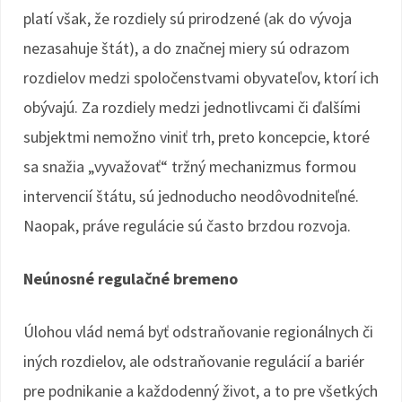
platí však, že rozdiely sú prirodzené (ak do vývoja
nezasahuje štát), a do značnej miery sú odrazom
rozdielov medzi spoločenstvami obyvateľov, ktorí ich
obývajú. Za rozdiely medzi jednotlivcami či ďalšími
subjektmi nemožno viniť trh, preto koncepcie, ktoré
sa snažia „vyvažovať“ tržný mechanizmus formou
intervencií štátu, sú jednoducho neodôvodniteľné.
Naopak, práve regulácie sú často brzdou rozvoja.
Neúnosné regulačné bremeno
Úlohou vlád nemá byť odstraňovanie regionálnych či
iných rozdielov, ale odstraňovanie regulácií a bariér
pre podnikanie a každodenný život, a to pre všetkých