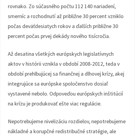
rovnako. Zo súčasného počtu 112 140 nariadení,
smerníc a rozhodnutí až približne 30 percent vzniklo
počas deväťdesiatych rokov a ďalších približne 30
percent počas prvej dekády nového tisícročia.
Až desatina všetkých európskych legislatívnych
aktov v histórii vznikla v období 2008-2012, teda v
období prehlbujúcej sa finančnej a dlhovej krízy, akej
integrujúce sa európske spoločenstvo dosiaľ
vystavené nebolo. Odpoveďou európskych inštitúcií
na krízu je produkovať ešte viac regulácie.
Nepotrebujeme nivelizáciu rozdielov, nepotrebujeme
nákladné a korupčné redistribučné stratégie, ale