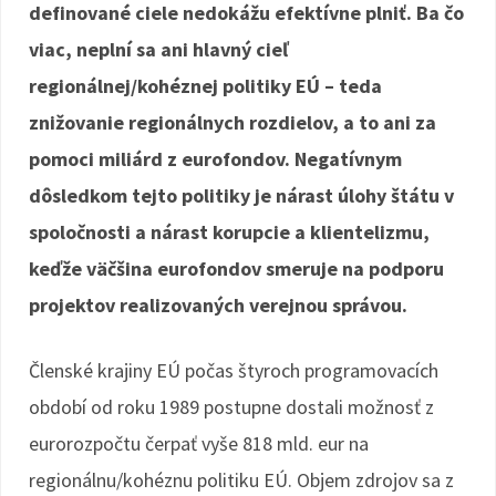
definované ciele nedokážu efektívne plniť. Ba čo
viac, neplní sa ani hlavný cieľ
regionálnej/kohéznej politiky EÚ – teda
znižovanie regionálnych rozdielov, a to ani za
pomoci miliárd z eurofondov. Negatívnym
dôsledkom tejto politiky je nárast úlohy štátu v
spoločnosti a nárast korupcie a klientelizmu,
keďže väčšina eurofondov smeruje na podporu
projektov realizovaných verejnou správou.
Členské krajiny EÚ počas štyroch programovacích
období od roku 1989 postupne dostali možnosť z
eurorozpočtu čerpať vyše 818 mld. eur na
regionálnu/kohéznu politiku EÚ. Objem zdrojov sa z