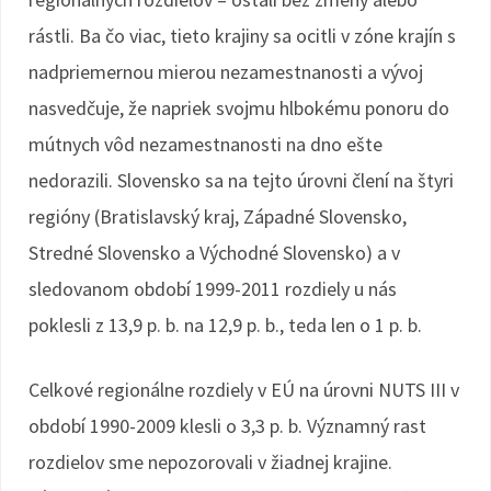
rástli. Ba čo viac, tieto krajiny sa ocitli v zóne krajín s
nadpriemernou mierou nezamestnanosti a vývoj
nasvedčuje, že napriek svojmu hlbokému ponoru do
mútnych vôd nezamestnanosti na dno ešte
nedorazili. Slovensko sa na tejto úrovni člení na štyri
regióny (Bratislavský kraj, Západné Slovensko,
Stredné Slovensko a Východné Slovensko) a v
sledovanom období 1999-2011 rozdiely u nás
poklesli z 13,9 p. b. na 12,9 p. b., teda len o 1 p. b.
Celkové regionálne rozdiely v EÚ na úrovni NUTS III v
období 1990-2009 klesli o 3,3 p. b. Významný rast
rozdielov sme nepozorovali v žiadnej krajine.