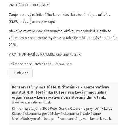
PRE UČITEĽOV: KEPU 2026
Záujem o prvý ročník nášho kurzu Klasická ekonómia pre učiteľov
(KEPU) nás príjemne prekvapil.
Niekoľko miest je však ešte voľných. Aktívni stredoškolskí učitelia so
záujmom o ekonomické myslenie sa tak ešte môžu prihlásiť do 31. júla
2026.
VIAC INFORMÁCIÍ JE NA WEBE:
kepu.institute.sk/
Tešíme sa na spustenie toht
...
Zobraziť viac
Zistiť viac
Konzervatívny inštitút M. R. Štefánika – Konzervatívny
inštitút M. R. Štefánika (KI) je nezisková mimovládna
organizácia – konzervatívne orientovaný think-tank.
www.konzervativizmus.sk
KI informuje 1. júna 2026 Peter Gonda Otvárame prvý ročník kurzu
Klasická ekonómia pre učiteľov # ekonómia # vzdelávanie
Stredoškolským učiteľom ponúkame unikátny vzdelávací kurz ek...