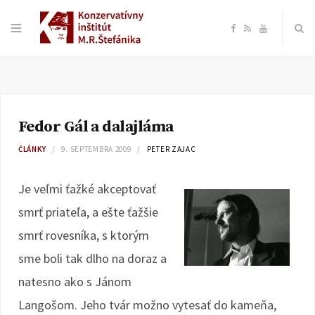
F
R
Y
a
S
o
c
S
u
Fedor Gál a dalajláma
e
T
ČLÁNKY
9. SEPTEMBRA 2009
PETER ZAJAC
b
u
Je veľmi ťažké akceptovať
o
b
smrť priateľa, a ešte ťažšie
smrť rovesníka, s ktorým
o
e
sme boli tak dlho na doraz a
k
natesno ako s Jánom
Langošom. Jeho tvár možno vytesať do kameňa,