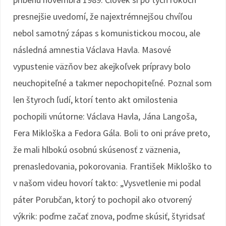
presnejšie uvedomí, že najextrémnejšou chvíľou
nebol samotný zápas s komunistickou mocou, ale
následná amnestia Václava Havla. Masové
vypustenie väzňov bez akejkoľvek prípravy bolo
neuchopiteľné a takmer nepochopiteľné. Poznal som
len štyroch ľudí, ktorí tento akt omilostenia
pochopili vnútorne: Václava Havla, Jána Langoša,
Fera Mikloška a Fedora Gála. Boli to oni práve preto,
že mali hlbokú osobnú skúsenosť z väznenia,
prenasledovania, pokorovania. František Mikloško to
v našom videu hovorí takto: „Vysvetlenie mi podal
páter Porubčan, ktorý to pochopil ako otvorený
výkrik: poďme začať znova, poďme skúsiť, štyridsať