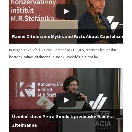
Rainer Zitelmann: Myths and Facts About Capitalism
KI organizoval ďalšiu z cyklu prednášok CEQLS, tentoraz bol naším
hosťom Rainer Zitelmann, historik, sociológ a autor be…
Úvodné slovo Petra Gondu k prednáške Rainera
Zitelmanna