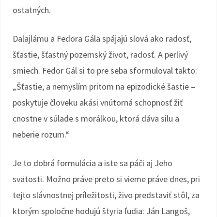
ostatných.
Dalajlámu a Fedora Gála spájajú slová ako radosť,
šťastie, šťastný pozemský život, radosť. A perlivý
smiech. Fedor Gál si to pre seba sformuloval takto:
„Šťastie, a nemyslím pritom na epizodické šastie –
poskytuje človeku akási vnútorná schopnosť žiť
cnostne v súlade s morálkou, ktorá dáva silu a
neberie rozum.“
Je to dobrá formulácia a iste sa páči aj Jeho
svätosti. Možno práve preto si vieme práve dnes, pri
tejto slávnostnej príležitosti, živo predstaviť stôl, za
ktorým spoločne hodujú štyria ľudia: Ján Langoš,