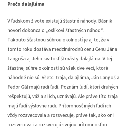
Prečo dalajláma
V ľudskom živote existujú šťastné náhody. Básnik
hovorí dokonca o „oslíkovi šťastných náhod“.
Takouto šťastnou súhrou okolností je aj to, že v
tomto roku dostáva medzinárodnú cenu Cenu Jána
Langoša aj Jeho svätosť štrnásty dalajláma. V tej
šťastnej súhre okolností sú však dve veci, ktoré
náhodné nie sú. Všetci traja, dalajláma, Ján Langoš aj
Fedor Gál majú radi ľudí. Poznám ľudí, ktorí druhých
rešpektujú, vážia si ich, uznávajú. Ale práve títo traja
majú ľudí výslovne radi. Prítomnosť iných ľudí ich
vždy rozsvecovala a rozsvecuje, práve tak, ako oni
rozsvecovali a rozsvecujú svojou prítomnosťou