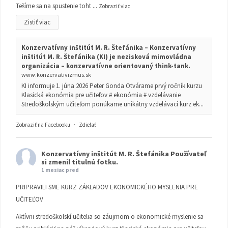
Tešíme sa na spustenie toht
...
Zobraziť viac
Zistiť viac
Konzervatívny inštitút M. R. Štefánika – Konzervatívny
inštitút M. R. Štefánika (KI) je nezisková mimovládna
organizácia – konzervatívne orientovaný think-tank.
www.konzervativizmus.sk
KI informuje 1. júna 2026 Peter Gonda Otvárame prvý ročník kurzu
Klasická ekonómia pre učiteľov # ekonómia # vzdelávanie
Stredoškolským učiteľom ponúkame unikátny vzdelávací kurz ek...
Zobraziť na Facebooku
·
Zdieľať
Konzervatívny inštitút M. R. Štefánika
Používateľ
si zmenil titulnú fotku.
1 mesiac pred
PRIPRAVILI SME KURZ ZÁKLADOV EKONOMICKÉHO MYSLENIA PRE
UČITEĽOV
Aktívni stredoškolskí učitelia so záujmom o ekonomické myslenie sa