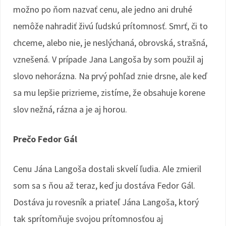
možno po ňom nazvať cenu, ale jedno ani druhé
nemôže nahradiť živú ľudskú prítomnosť. Smrť, či to
chceme, alebo nie, je neslýchaná, obrovská, strašná,
vznešená. V prípade Jana Langoša by som použil aj
slovo nehorázna. Na prvý pohľad znie drsne, ale keď
sa mu lepšie prizrieme, zistíme, že obsahuje korene
slov nežná, rázna a je aj horou.
Prečo Fedor Gál
Cenu Jána Langoša dostali skvelí ľudia. Ale zmieril
som sa s ňou až teraz, keď ju dostáva Fedor Gál.
Dostáva ju rovesník a priateľ Jána Langoša, ktorý
tak sprítomňuje svojou prítomnosťou aj