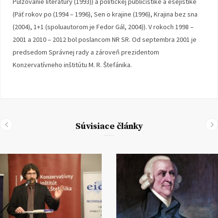
Pulzovanie literatúry (1993)) a politickej publicistike a esejistike
(Päť rokov po (1994 – 1996), Sen o krajine (1996), Krajina bez sna
(2004), 1+1 (spoluautorom je Fedor Gál, 2004)). V rokoch 1998 –
2001 a 2010 – 2012 bol poslancom NR SR. Od septembra 2001 je
predsedom Správnej rady a zároveň prezidentom
Konzervatívneho inštitútu M. R. Štefánika.
Súvisiace články