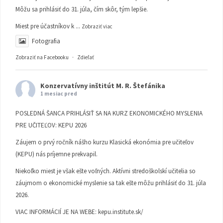
Môžu sa prihlásiť do 31. júla, čím skôr, tým lepšie.
Miest pre účastníkov k
...
Zobraziť viac
Fotografia
Zobraziť na Facebooku
·
Zdieľať
Konzervatívny inštitút M. R. Štefánika
1 mesiac pred
POSLEDNÁ ŠANCA PRIHLÁSIŤ SA NA KURZ EKONOMICKÉHO MYSLENIA
PRE UČITEĽOV: KEPU 2026
Záujem o prvý ročník nášho kurzu Klasická ekonómia pre učiteľov
(KEPU) nás príjemne prekvapil.
Niekoľko miest je však ešte voľných. Aktívni stredoškolskí učitelia so
záujmom o ekonomické myslenie sa tak ešte môžu prihlásiť do 31. júla
2026.
VIAC INFORMÁCIÍ JE NA WEBE:
kepu.institute.sk/