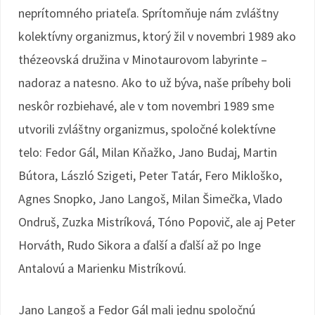
neprítomného priateľa. Sprítomňuje nám zvláštny
kolektívny organizmus, ktorý žil v novembri 1989 ako
thézeovská družina v Minotaurovom labyrinte –
nadoraz a natesno. Ako to už býva, naše príbehy boli
neskôr rozbiehavé, ale v tom novembri 1989 sme
utvorili zvláštny organizmus, spoločné kolektívne
telo: Fedor Gál, Milan Kňažko, Jano Budaj, Martin
Bútora, László Szigeti, Peter Tatár, Fero Mikloško,
Agnes Snopko, Jano Langoš, Milan Šimečka, Vlado
Ondruš, Zuzka Mistríková, Tóno Popovič, ale aj Peter
Horváth, Rudo Sikora a ďalší a ďalší až po Inge
Antalovú a Marienku Mistríkovú.
Jano Langoš a Fedor Gál mali jednu spoločnú