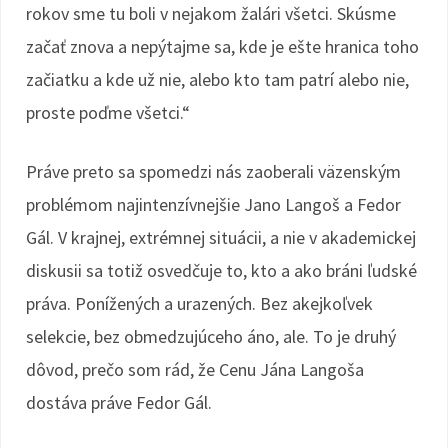
rokov sme tu boli v nejakom žalári všetci. Skúsme
začať znova a nepýtajme sa, kde je ešte hranica toho
začiatku a kde už nie, alebo kto tam patrí alebo nie,
proste poďme všetci.“
Práve preto sa spomedzi nás zaoberali väzenským
problémom najintenzívnejšie Jano Langoš a Fedor
Gál. V krajnej, extrémnej situácii, a nie v akademickej
diskusii sa totiž osvedčuje to, kto a ako bráni ľudské
práva. Ponížených a urazených. Bez akejkoľvek
selekcie, bez obmedzujúceho áno, ale. To je druhý
dôvod, prečo som rád, že Cenu Jána Langoša
dostáva práve Fedor Gál.