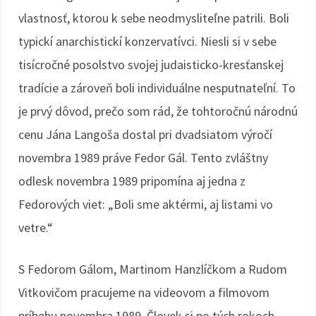
vlastnosť, ktorou k sebe neodmysliteľne patrili. Boli
typickí anarchistickí konzervatívci. Niesli si v sebe
tisícročné posolstvo svojej judaisticko-kresťanskej
tradície a zároveň boli individuálne nesputnateľní. To
je prvý dôvod, prečo som rád, že tohtoročnú národnú
cenu Jána Langoša dostal pri dvadsiatom výročí
novembra 1989 práve Fedor Gál. Tento zvláštny
odlesk novembra 1989 pripomína aj jedna z
Fedorových viet: „Boli sme aktérmi, aj listami vo
vetre.“
S Fedorom Gálom, Martinom Hanzlíčkom a Rudom
Vitkovičom pracujeme na videovom a filmovom
príbehu novembra 1989. Človek si po tých rokoch