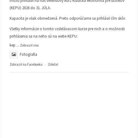
môžu prihlásiť na náš víkendový kurz Klasická ekonómia pre učiteľov
(KEPU) 2026 do 31. JÚLA.
Kapacita je však obmedzená. Preto odporúčame sa prihlásiť čím skôr.
Všetky informácie o tomto vzdelávacom kurze pre nich a o možnosti
prihlásenia sa na neho sú na webe KEPU:
kep
...
Zobraziť viac
Fotografia
Zobraziť na Facebooku
·
Zdieľať