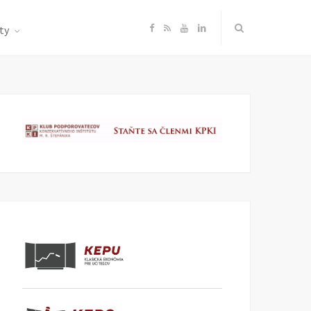
F
R
Y
L
ty
a
S
o
i
c
S
u
n
e
T
k
b
u
e
o
b
d
o
e
I
k
n