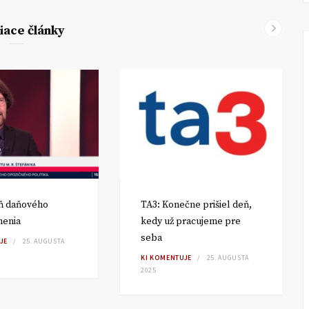
iace články
ň daňového
TA3: Konečne prišiel deň,
enia
kedy už pracujeme pre
seba
JE
25. AUGUSTA
KI KOMENTUJE
25. AUGUSTA
2025