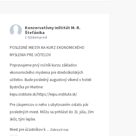
Konzervatívny inštitút M. R.
Štefánika
1 týždeň pred
POSLEDNÉ MIESTA NA KURZ EKONOMICKÉHO
MYSLENIA PRE UČITEĽOV
Pripravujeme prvý ročník kurzu základov
ekonomického myslenia pre stredoškolských
učiteľov. Bude posledný augustový víkend v hoteli
Bystrička pri Martine:
Hoci bremeno povinných
SME: Vyššou daňou z
kepu.institute.sk/https://kepu.institute.sk/
platieb rastie, vláda
nehnuteľností si Kameni
Pre záujemcov o neho s ubytovaním ostalo pár
namiesto šetrenia ďalej
vytvára cestu, ako umlča
posledných miest. Môžu sa prihlásiť do 31. júla, čím
zvyšuje dane
samosprávy
skôr, tým lepšie.
DEŇ DAŇOVÉHO ODBREMENENIA
KI KOMENTUJE
20. MARCA 2
22. AUGUSTA 2025
SME
Miest pre účastníkov k
...
Zobraziť viac