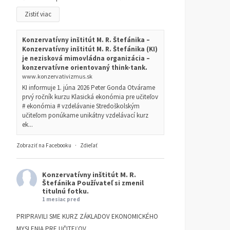
Zistiť viac
Konzervatívny inštitút M. R. Štefánika –
Konzervatívny inštitút M. R. Štefánika (KI)
je nezisková mimovládna organizácia –
konzervatívne orientovaný think-tank.
www.konzervativizmus.sk
KI informuje 1. júna 2026 Peter Gonda Otvárame
prvý ročník kurzu Klasická ekonómia pre učiteľov
# ekonómia # vzdelávanie Stredoškolským
učiteľom ponúkame unikátny vzdelávací kurz
ek...
Zobraziť na Facebooku
·
Zdieľať
Konzervatívny inštitút M. R.
Štefánika
Používateľ si zmenil
titulnú fotku.
1 mesiac pred
PRIPRAVILI SME KURZ ZÁKLADOV EKONOMICKÉHO
MYSLENIA PRE UČITEĽOV