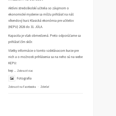
Aktívni stredoškolskí učitelia so záujmom o
ekonomické myslenie sa môžu prihlásiť na náš
víkendový kurz Klasická ekonómia pre učiteľov
(KEPU) 2026 do 31. JÚLA.
Kapacita je však obmedzená. Preto odporúčame sa
prihlásiť čím skôr.
Všetky informácie o tomto vzdelávacom kurze pre
nich a o možnosti prihlásenia sa na neho sú na webe
KEPU:
kep
...
Zobraziť viac
Fotografia
Zobraziť na Facebooku
·
Zdieľať