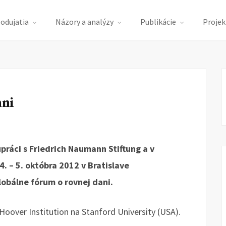
podujatia
Názory a analýzy
Publikácie
Projek
ani
upráci s Friedrich Naumann Stiftung a v
4. – 5. októbra 2012 v Bratislave
obálne fórum o rovnej dani.
Hoover Institution na Stanford University (USA).