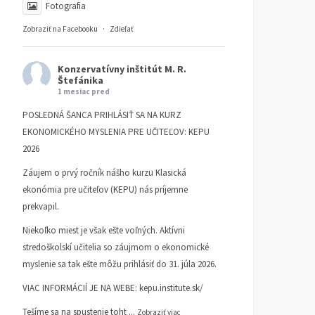
Fotografia
Zobraziť na Facebooku
·
Zdieľať
Konzervatívny inštitút M. R.
Štefánika
1 mesiac pred
POSLEDNÁ ŠANCA PRIHLÁSIŤ SA NA KURZ
EKONOMICKÉHO MYSLENIA PRE UČITEĽOV: KEPU
2026
Záujem o prvý ročník nášho kurzu Klasická
ekonómia pre učiteľov (KEPU) nás príjemne
prekvapil.
Niekoľko miest je však ešte voľných. Aktívni
stredoškolskí učitelia so záujmom o ekonomické
myslenie sa tak ešte môžu prihlásiť do 31. júla 2026.
VIAC INFORMÁCIÍ JE NA WEBE:
kepu.institute.sk/
Tešíme sa na spustenie toht
...
Zobraziť viac