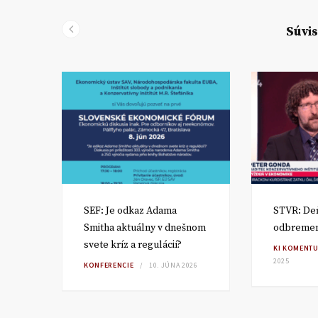
Súvis
v a
SEF: Je odkaz Adama
STVR: De
Smitha aktuálny v dnešnom
odbremen
svete kríz a regulácií?
KI KOMENTU
2025
KONFERENCIE
10. JÚNA 2026