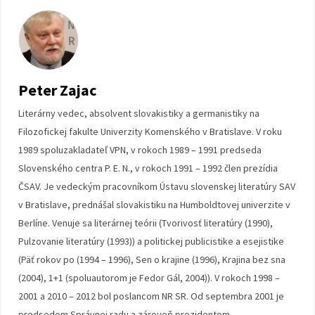
Peter Zajac
Literárny vedec, absolvent slovakistiky a germanistiky na
Filozofickej fakulte Univerzity Komenského v Bratislave. V roku
1989 spoluzakladateľ VPN, v rokoch 1989 – 1991 predseda
Slovenského centra P. E. N., v rokoch 1991 – 1992 člen prezídia
ČSAV. Je vedeckým pracovníkom Ústavu slovenskej literatúry SAV
v Bratislave, prednášal slovakistiku na Humboldtovej univerzite v
Berlíne. Venuje sa literárnej teórii (Tvorivosť literatúry (1990),
Pulzovanie literatúry (1993)) a politickej publicistike a esejistike
(Päť rokov po (1994 – 1996), Sen o krajine (1996), Krajina bez sna
(2004), 1+1 (spoluautorom je Fedor Gál, 2004)). V rokoch 1998 –
2001 a 2010 – 2012 bol poslancom NR SR. Od septembra 2001 je
predsedom Správnej rady a zároveň prezidentom