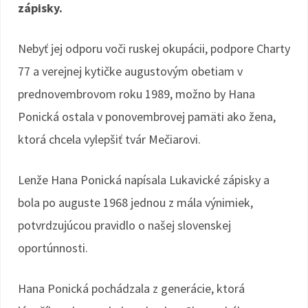
zápisky.
Nebyť jej odporu voči ruskej okupácii, podpore Charty
77 a verejnej kytičke augustovým obetiam v
prednovembrovom roku 1989, možno by Hana
Ponická ostala v ponovembrovej pamäti ako žena,
ktorá chcela vylepšiť tvár Mečiarovi.
Lenže Hana Ponická napísala Lukavické zápisky a
bola po auguste 1968 jednou z mála výnimiek,
potvrdzujúcou pravidlo o našej slovenskej
oportúnnosti.
Hana Ponická pochádzala z generácie, ktorá