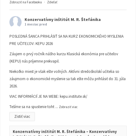
Zobraziť na Facebooku
·
Zdieľať
Konzervatívny inštitút M. R. Štefánika
1 mesiac pred
POSLEDNÁ ŠANCA PRIHLÁSIŤ SA NA KURZ EKONOMICKÉHO MYSLENIA
PRE UČITEĽOV: KEPU 2026
Záujem o prvý ročník nášho kurzu Klasická ekonómia pre učiteľov
(KEPU) nás príjemne prekvapil.
Niekoľko miest je však ešte voľných. Aktívni stredoškolskí učitelia so
záujmom o ekonomické myslenie sa tak ešte môžu prihlásiť do 31. júla
2026.
VIAC INFORMÁCIÍ JE NA WEBE:
kepu.institute.sk/
Tešíme sa na spustenie toht
...
Zobraziť viac
Zistiť viac
Konzervatívny inštitút M. R. Štefánika – Konzervatívny