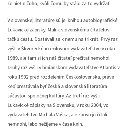
že niet ničoho, kvôli čomu by stálo za to vydržať.
V slovenskej literatúre sú jej knihou autobiografické
Lukavické zápisky. Mali k slovenskému čitateľovi
ťažkú cestu. Dostávali sa k nemu na trikrát. Prvý raz
vyšli v Škvoreckého exilovom vydavateľstve v roku
1989, ale tam si ich náš čitateľ prečítať nemohol.
Druhý raz vyšli v brnianskom vydavateľstve Atlantis v
roku 1992 pred rozdelením Československa, práve
keď prestávala byť česká a slovenská literatúra
súčasťou spoločnej kultúry. Až tretí raz vyšli
Lukavické zápisky na Slovensku, v roku 2004, vo
vydavateľstve Michala Vaška, ale znovu ju čítali
nemnohí, lebo nežijeme v čase kníh.