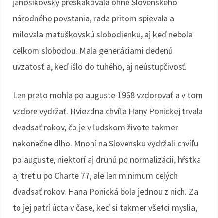
jánošíkovsky preskakovala ohne Slovenského
národného povstania, rada pritom spievala a
milovala matuškovskú slobodienku, aj keď nebola
celkom slobodou. Mala generáciami dedenú
uvzatosť a, keď išlo do tuhého, aj neústupčivosť.
Len preto mohla po auguste 1968 vzdorovať a v tom
vzdore vydržať. Hviezdna chvíľa Hany Ponickej trvala
dvadsať rokov, čo je v ľudskom živote takmer
nekonečne dlho. Mnohí na Slovensku vydržali chvíľu
po auguste, niektorí aj druhú po normalizácii, hŕstka
aj tretiu po Charte 77, ale len minimum celých
dvadsať rokov. Hana Ponická bola jednou z nich. Za
to jej patrí úcta v čase, keď si takmer všetci myslia,