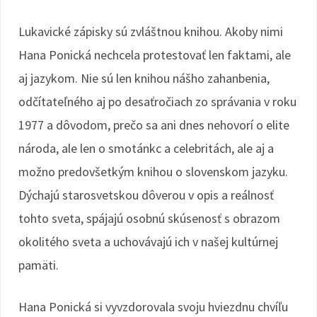
Lukavické zápisky sú zvláštnou knihou. Akoby nimi
Hana Ponická nechcela protestovať len faktami, ale
aj jazykom. Nie sú len knihou nášho zahanbenia,
odčítateľného aj po desaťročiach zo správania v roku
1977 a dôvodom, prečo sa ani dnes nehovorí o elite
národa, ale len o smotánkc a celebritách, ale aj a
možno predovšetkým knihou o slovenskom jazyku.
Dýchajú starosvetskou dôverou v opis a reálnosť
tohto sveta, spájajú osobnú skúsenosť s obrazom
okolitého sveta a uchovávajú ich v našej kultúrnej
pamäti.
Hana Ponická si vyvzdorovala svoju hviezdnu chvíľu