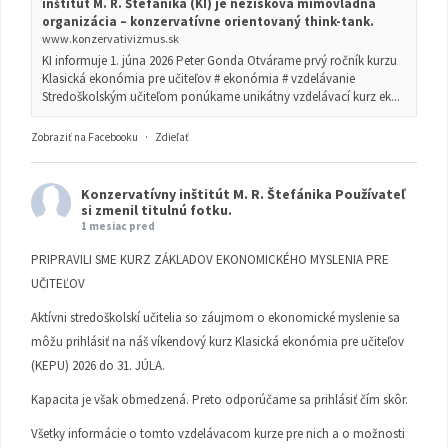
inštitút M. R. Štefánika (KI) je nezisková mimovládna
organizácia – konzervatívne orientovaný think-tank.
www.konzervativizmus.sk
KI informuje 1. júna 2026 Peter Gonda Otvárame prvý ročník kurzu
Klasická ekonómia pre učiteľov # ekonómia # vzdelávanie
Stredoškolským učiteľom ponúkame unikátny vzdelávací kurz ek...
Zobraziť na Facebooku
·
Zdieľať
Konzervatívny inštitút M. R. Štefánika
Používateľ
si zmenil titulnú fotku.
1 mesiac pred
PRIPRAVILI SME KURZ ZÁKLADOV EKONOMICKÉHO MYSLENIA PRE
UČITEĽOV
Aktívni stredoškolskí učitelia so záujmom o ekonomické myslenie sa
môžu prihlásiť na náš víkendový kurz Klasická ekonómia pre učiteľov
(KEPU) 2026 do 31. JÚLA.
Kapacita je však obmedzená. Preto odporúčame sa prihlásiť čím skôr.
Všetky informácie o tomto vzdelávacom kurze pre nich a o možnosti