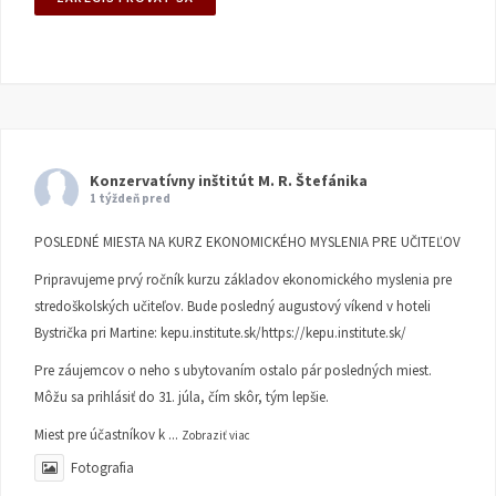
Konzervatívny inštitút M. R. Štefánika
1 týždeň pred
POSLEDNÉ MIESTA NA KURZ EKONOMICKÉHO MYSLENIA PRE UČITEĽOV
Pripravujeme prvý ročník kurzu základov ekonomického myslenia pre
stredoškolských učiteľov. Bude posledný augustový víkend v hoteli
Bystrička pri Martine:
kepu.institute.sk/https://kepu.institute.sk/
Pre záujemcov o neho s ubytovaním ostalo pár posledných miest.
Môžu sa prihlásiť do 31. júla, čím skôr, tým lepšie.
Miest pre účastníkov k
...
Zobraziť viac
Fotografia