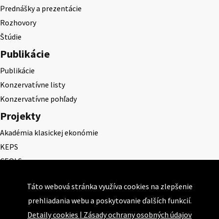
Prednášky a prezentácie
Rozhovory
Štúdie
Publikácie
Publikácie
Konzervatívne listy
Konzervatívne pohľady
Projekty
Akadémia klasickej ekonómie
KEPS
CEQLS
Cena Dominika Tatarku
Táto webová stránka využíva cookies na zlepšenie
Cena Ernesta Valka
prehliadania webu a poskytovanie ďalších funkcií.
Študentská esej
Detaily cookies
|
Zásady ochrany osobných údajov
Deň daňového odbremenenia