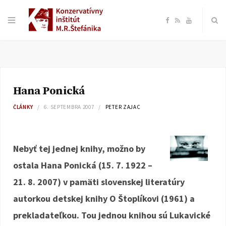
F
R
Y
a
S
o
c
S
u
Hana Ponická
e
T
ČLÁNKY
6. SEPTEMBRA 2007
PETER ZAJAC
b
u
o
b
Nebyť tej jednej knihy, možno by
ostala Hana Ponická (15. 7. 1922 –
o
e
21. 8. 2007) v pamäti slovenskej literatúry
k
autorkou detskej knihy O Štoplíkovi (1961) a
prekladateľkou. Tou jednou knihou sú Lukavické