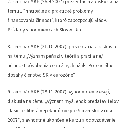
7. seminár AKE (26.9.2007) prezentácia a diskusia na
tému „Principiálne a praktické problémy
financovania činností, ktoré zabezpečujú vlády.
Príklady v podmienkach Slovenska.“
8. seminár AKE (31.10.2007): prezentácia a diskusia
na tému „Význam peňazí v teórii a praxi a ne/
účinnosť pôsobenia centrálnych bánk. Potenciálne
dosahy členstva SR v eurozóne“
9. seminár AKE (28.11.2007): vyhodnotenie esejí,
diskusia na tému „Význam myšlienok predstaviteľov
klasickej liberálnej ekonómie pre Slovensko v roku
2007“, slávnostné ukončenie kurzu a odovzdávanie