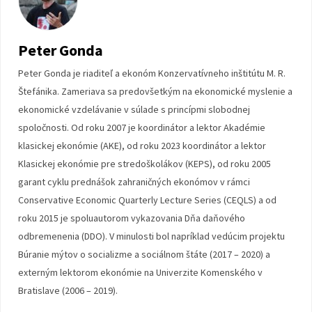
Peter Gonda
Peter Gonda je riaditeľ a ekonóm Konzervatívneho inštitútu M. R.
Štefánika. Zameriava sa predovšetkým na ekonomické myslenie a
ekonomické vzdelávanie v súlade s princípmi slobodnej
spoločnosti. Od roku 2007 je koordinátor a lektor Akadémie
klasickej ekonómie (AKE), od roku 2023 koordinátor a lektor
Klasickej ekonómie pre stredoškolákov (KEPS), od roku 2005
garant cyklu prednášok zahraničných ekonómov v rámci
Conservative Economic Quarterly Lecture Series (CEQLS) a od
roku 2015 je spoluautorom vykazovania Dňa daňového
odbremenenia (DDO). V minulosti bol napríklad vedúcim projektu
Búranie mýtov o socializme a sociálnom štáte (2017 – 2020) a
externým lektorom ekonómie na Univerzite Komenského v
Bratislave (2006 – 2019).