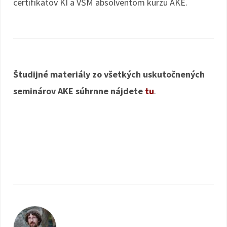
certifikátov KI a VŠM absolventom kurzu AKE.
Študijné materiály zo všetkých uskutočnených
seminárov AKE súhrnne nájdete
tu
.