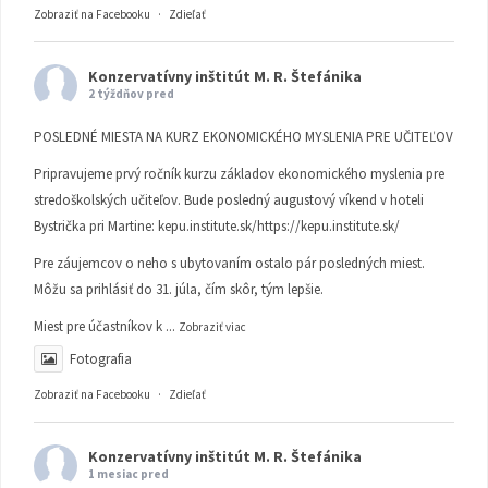
Zobraziť na Facebooku
·
Zdieľať
Konzervatívny inštitút M. R. Štefánika
2 týždňov pred
POSLEDNÉ MIESTA NA KURZ EKONOMICKÉHO MYSLENIA PRE UČITEĽOV
Pripravujeme prvý ročník kurzu základov ekonomického myslenia pre
stredoškolských učiteľov. Bude posledný augustový víkend v hoteli
Bystrička pri Martine:
kepu.institute.sk/https://kepu.institute.sk/
Pre záujemcov o neho s ubytovaním ostalo pár posledných miest.
Môžu sa prihlásiť do 31. júla, čím skôr, tým lepšie.
Miest pre účastníkov k
...
Zobraziť viac
Fotografia
Zobraziť na Facebooku
·
Zdieľať
Konzervatívny inštitút M. R. Štefánika
1 mesiac pred