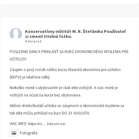
Konzervatívny inštitút M. R. Štefánika
Používateľ
si zmenil titulnú fotku.
6 dní pred
POSLEDNÁ ŠANCA PRIHLÁSIŤ SA KURZ EKONOMICKÉHO MYSLENIA PRE
UČITEĽOV
Záujem o prvý ročník nášho kurzu Klasická ekonómia pre učiteľov
(KEPU) je relatívne veľký.
Niekoľko miest s ubytovaním je však ešte voľných. A viac miest je
voľných na účasť na kurze bez ubytovania.
Aktívni stredoškolskí učitelia so záujmom o ekonomické myslenie sa
tak ešte môžu prihlásiť na kurz DO 23. AUGUSTA.
VIAC INFO:
kepu.ins
...
Zobraziť viac
Fotografia