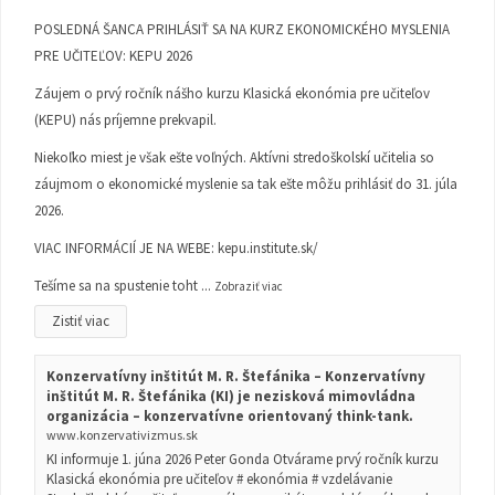
POSLEDNÁ ŠANCA PRIHLÁSIŤ SA NA KURZ EKONOMICKÉHO MYSLENIA
PRE UČITEĽOV: KEPU 2026
Záujem o prvý ročník nášho kurzu Klasická ekonómia pre učiteľov
(KEPU) nás príjemne prekvapil.
Niekoľko miest je však ešte voľných. Aktívni stredoškolskí učitelia so
záujmom o ekonomické myslenie sa tak ešte môžu prihlásiť do 31. júla
2026.
VIAC INFORMÁCIÍ JE NA WEBE:
kepu.institute.sk/
Tešíme sa na spustenie toht
...
Zobraziť viac
Zistiť viac
Konzervatívny inštitút M. R. Štefánika – Konzervatívny
inštitút M. R. Štefánika (KI) je nezisková mimovládna
organizácia – konzervatívne orientovaný think-tank.
www.konzervativizmus.sk
KI informuje 1. júna 2026 Peter Gonda Otvárame prvý ročník kurzu
Klasická ekonómia pre učiteľov # ekonómia # vzdelávanie