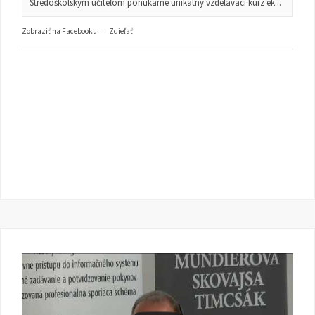
Stredoškolským učiteľom ponúkame unikátny vzdelávací kurz ek...
Zobraziť na Facebooku
·
Zdieľať