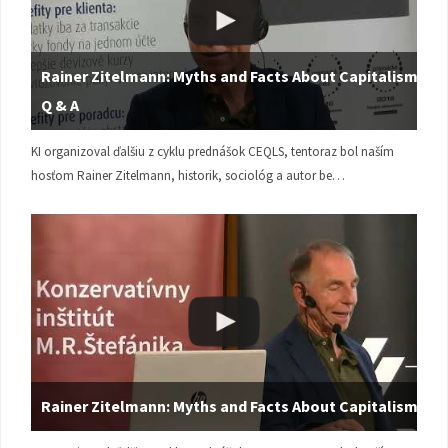
Rainer Zitelmann: Myths and Facts About Capitalism |
Q & A
KI organizoval ďalšiu z cyklu prednášok CEQLS, tentoraz bol naším
hosťom Rainer Zitelmann, historik, sociológ a autor be…
Rainer Zitelmann: Myths and Facts About Capitalism