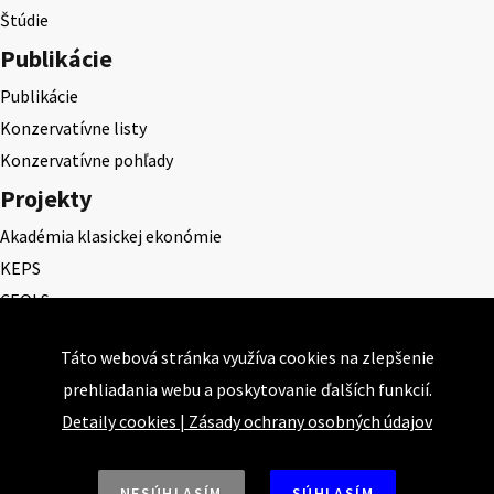
Štúdie
Publikácie
Publikácie
Konzervatívne listy
Konzervatívne pohľady
Projekty
Akadémia klasickej ekonómie
KEPS
CEQLS
Cena Dominika Tatarku
Táto webová stránka využíva cookies na zlepšenie
Cena Ernesta Valka
prehliadania webu a poskytovanie ďalších funkcií.
Študentská esej
Detaily cookies
|
Zásady ochrany osobných údajov
Deň daňového odbremenenia
NESÚHLASÍM
SÚHLASÍM