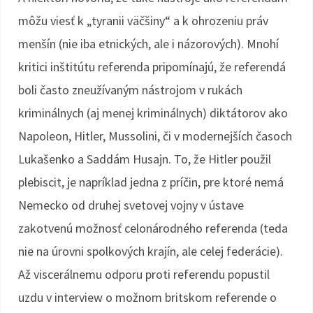
môžu viesť k „tyranii väčšiny“ a k ohrozeniu práv
menšín (nie iba etnických, ale i názorových). Mnohí
kritici inštitútu referenda pripomínajú, že referendá
boli často zneužívaným nástrojom v rukách
kriminálnych (aj menej kriminálnych) diktátorov ako
Napoleon, Hitler, Mussolini, či v modernejších časoch
Lukašenko a Saddám Husajn. To, že Hitler použil
plebiscit, je napríklad jedna z príčin, pre ktoré nemá
Nemecko od druhej svetovej vojny v ústave
zakotvenú možnosť celonárodného referenda (teda
nie na úrovni spolkových krajín, ale celej federácie).
Až viscerálnemu odporu proti referendu popustil
uzdu v interview o možnom britskom referende o