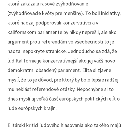
ktorá zakázala rasové zvýhodňovanie
(zvýhodňovacie kvóty pre menšiny). To boli iniciatívy,
ktoré naozaj podporovali konzervatívci a v
kalifornskom parlamente by nikdy neprešli, ale ako
argument proti referendám vo všeobecnosti to je
naozaj nepokryte stranícke. Jednoducho sa zdá, že
ľud Kalifornie je konzervatívnejší ako jej väčšinovo
demokratmi obsadený parlament. Elita si zjavne
myslí, že to je dôvod, pre ktorý by bolo lepšie radšej
mu neklásť referendové otázky. Nepochybne si to
dnes myslí aj veľká časť európskych politických elít o
ľude európskych krajín.
Elitárski kritici ľudového hlasovania ako takého majú