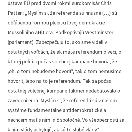
ústave EÚ pred dvomi rokmi eurokomisár Chris
Patten: „Myslím si, že referendá sú hnusné (…) sú
obľúbenou formou plebiscitovej demokracie
Mussoliniho aHitlera. Podkopávajú Westminster
(parlament). Zabezpečujú to, ako sme videli v
ostatných voľbách, že ak máte referendum o veci, o
ktorej politici počas volebnej kampane hovoria, že
,oh, o tom nebudeme hovoriť‘, tak o tom nemusíme
hovoriť, lebo na to je referendum. Tak sa počas
ostatnej volebnej kampane takmer nedebatovalo o
zavedení eura. Myslím si, že referendá sú v našom
systéme fundamentálne antidemokratické a
nechcem mať s nimi nič spoločné. Vo všeobecnosti sa
k nim vlády uchyľujú, ak sú to slabé vlády.“