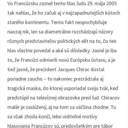
Vo Francúzsku zaznel tento hlas ľudu 29. mája 2005
tak nahlas, že ho začuli aj v najzapadnutejších kútoch
starého kontinentu. Tento fakt nespochybňuje
naozaj nik, len sa diametrálne rozchádzajú názory
rôznych predstaviteľov politických elít na to, čo ten
hlas vlastne povedal a aké sú dôsledky. Jasné je iba
to, že Francúzi odmietli novú Európsku ústavu, a je
tiež jasné, že prezident Jacques Chirac dostal
poriadne zaucho – to nakoniec prezrádzala aj
tragická maska, do ktorej usporiadal svoju tvár, keď
predstúpil na televíznej obrazovke pred ľud. Chiracov
malér je zaslúžený, aj na tom sa väčšina zhodne. Tu
sa však zhoda končí, lebo viditeľné motívy
hlasovania Francúzov sú, predovšetkým pre tábor