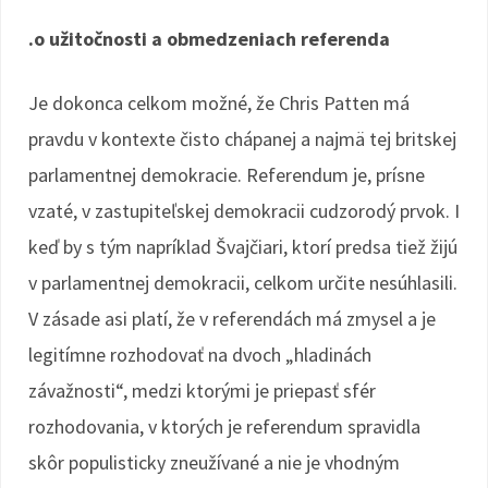
.o užitočnosti a obmedzeniach referenda
Je dokonca celkom možné, že Chris Patten má
pravdu v kontexte čisto chápanej a najmä tej britskej
parlamentnej demokracie. Referendum je, prísne
vzaté, v zastupiteľskej demokracii cudzorodý prvok. I
keď by s tým napríklad Švajčiari, ktorí predsa tiež žijú
v parlamentnej demokracii, celkom určite nesúhlasili.
V zásade asi platí, že v referendách má zmysel a je
legitímne rozhodovať na dvoch „hladinách
závažnosti“, medzi ktorými je priepasť sfér
rozhodovania, v ktorých je referendum spravidla
skôr populisticky zneužívané a nie je vhodným