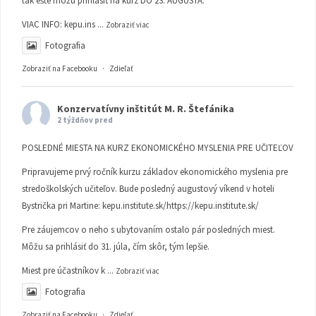
tak ešte môžu prihlásiť na kurz DO 23. AUGUSTA.
VIAC INFO:
kepu.ins
...
Zobraziť viac
Fotografia
Zobraziť na Facebooku
·
Zdieľať
Konzervatívny inštitút M. R. Štefánika
2 týždňov pred
POSLEDNÉ MIESTA NA KURZ EKONOMICKÉHO MYSLENIA PRE UČITEĽOV
Pripravujeme prvý ročník kurzu základov ekonomického myslenia pre
stredoškolských učiteľov. Bude posledný augustový víkend v hoteli
Bystrička pri Martine:
kepu.institute.sk/https://kepu.institute.sk/
Pre záujemcov o neho s ubytovaním ostalo pár posledných miest.
Môžu sa prihlásiť do 31. júla, čím skôr, tým lepšie.
Miest pre účastníkov k
...
Zobraziť viac
Fotografia
Zobraziť na Facebooku
·
Zdieľať