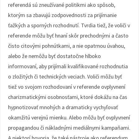
referendá sú zneužívané politikmi ako spôsob,
ktorým sa zbavujú zodpovednosti za prijímanie
ťažkých a sporných rozhodnutí. Tvrdia tiež, že voliči v
referende môžu byť hnaní skôr prechodnými a často
čisto citovými pohnútkami, a nie opatrnou úvahou,
alebo že nemôžu byť dostatočne hlboko
informovaní, aby prijímali kvalifikované rozhodnutia
o zložitých či technických veciach. Voliči môžu byť
tiež vo svojom rozhodovaní v referende ovplyvnení
charizmatickými osobnosťami, ktoré dokážu na čas
hypnotizovať mnohých a dramaticky vychyľovať
okamžitú verejnú mienku. Alebo môžu byť ovplyvnení
propagandou či nákladnými mediálnymi kampaňami.
A niektorí hovoria, že také nástroje ako referendum