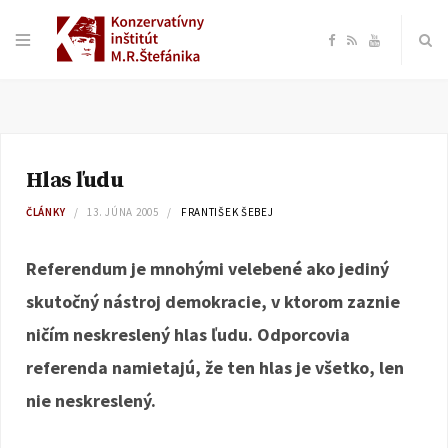
F
R
Y
a
S
o
c
S
u
Hlas ľudu
e
T
ČLÁNKY
13. JÚNA 2005
FRANTIŠEK ŠEBEJ
b
u
Referendum je mnohými velebené ako jediný
o
b
skutočný nástroj demokracie, v ktorom zaznie
ničím neskreslený hlas ľudu. Odporcovia
o
e
referenda namietajú, že ten hlas je všetko, len
k
nie neskreslený.