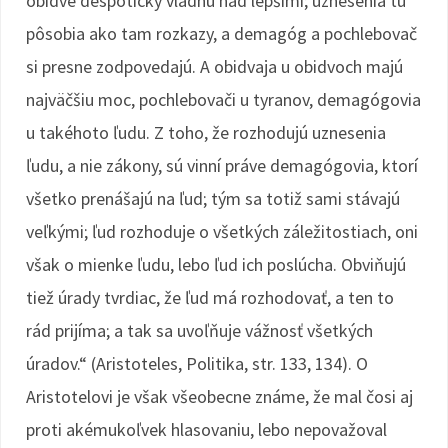
obidve despoticky vládnu nad lepšími; uznesenia tu
pôsobia ako tam rozkazy, a demagóg a pochlebovač
si presne zodpovedajú. A obidvaja u obidvoch majú
najväčšiu moc, pochlebovači u tyranov, demagógovia
u takéhoto ľudu. Z toho, že rozhodujú uznesenia
ľudu, a nie zákony, sú vinní práve demagógovia, ktorí
všetko prenášajú na ľud; tým sa totiž sami stávajú
veľkými; ľud rozhoduje o všetkých záležitostiach, oni
však o mienke ľudu, lebo ľud ich poslúcha. Obviňujú
tiež úrady tvrdiac, že ľud má rozhodovať, a ten to
rád prijíma; a tak sa uvoľňuje vážnosť všetkých
úradov.“ (Aristoteles, Politika, str. 133, 134). O
Aristotelovi je však všeobecne známe, že mal čosi aj
proti akémukoľvek hlasovaniu, lebo nepovažoval