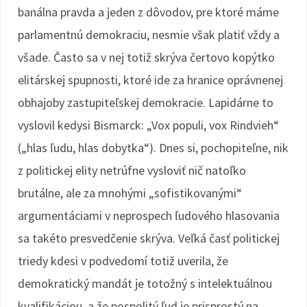
banálna pravda a jeden z dôvodov, pre ktoré máme
parlamentnú demokraciu, nesmie však platiť vždy a
všade. Často sa v nej totiž skrýva čertovo kopýtko
elitárskej spupnosti, ktoré ide za hranice oprávnenej
obhajoby zastupiteľskej demokracie. Lapidárne to
vyslovil kedysi Bismarck: „Vox populi, vox Rindvieh“
(„hlas ľudu, hlas dobytka“). Dnes si, pochopiteľne, nik
z politickej elity netrúfne vysloviť nič natoľko
brutálne, ale za mnohými „sofistikovanými“
argumentáciami v neprospech ľudového hlasovania
sa takéto presvedčenie skrýva. Veľká časť politickej
triedy kdesi v podvedomí totiž uverila, že
demokratický mandát je totožný s intelektuálnou
kvalifikáciou, a že pospolitý ľud je prisprostý na