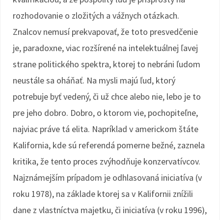
rozhodovanie o zložitých a vážnych otázkach.
Znalcov nemusí prekvapovať, že toto presvedčenie
je, paradoxne, viac rozšírené na intelektuálnej ľavej
strane politického spektra, ktorej to nebráni ľudom
neustále sa oháňať. Na mysli majú ľud, ktorý
potrebuje byť vedený, či už chce alebo nie, lebo je to
pre jeho dobro. Dobro, o ktorom vie, pochopiteľne,
najviac práve tá elita. Napríklad v americkom štáte
Kalifornia, kde sú referendá pomerne bežné, zaznela
kritika, že tento proces zvýhodňuje konzervatívcov.
Najznámejším prípadom je odhlasovaná iniciatíva (v
roku 1978), na základe ktorej sa v Kalifornii znížili
dane z vlastníctva majetku, či iniciatíva (v roku 1996),