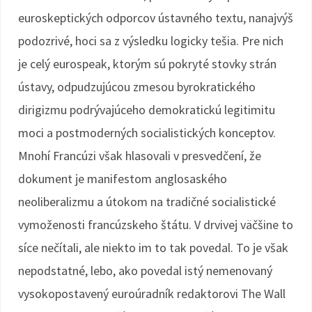
euroskeptických odporcov ústavného textu, nanajvýš
podozrivé, hoci sa z výsledku logicky tešia. Pre nich
je celý eurospeak, ktorým sú pokryté stovky strán
ústavy, odpudzujúcou zmesou byrokratického
dirigizmu podrývajúceho demokratickú legitimitu
moci a postmoderných socialistických konceptov.
Mnohí Francúzi však hlasovali v presvedčení, že
dokument je manifestom anglosaského
neoliberalizmu a útokom na tradičné socialistické
vymoženosti francúzskeho štátu. V drvivej väčšine to
síce nečítali, ale niekto im to tak povedal. To je však
nepodstatné, lebo, ako povedal istý nemenovaný
vysokopostavený euroúradník redaktorovi The Wall