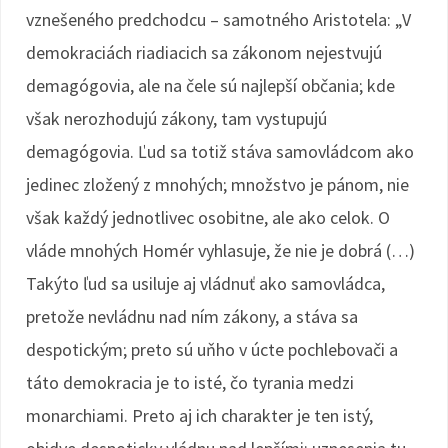
vznešeného predchodcu – samotného Aristotela: „V
demokraciách riadiacich sa zákonom nejestvujú
demagógovia, ale na čele sú najlepší občania; kde
však nerozhodujú zákony, tam vystupujú
demagógovia. Ľud sa totiž stáva samovládcom ako
jedinec zložený z mnohých; množstvo je pánom, nie
však každý jednotlivec osobitne, ale ako celok. O
vláde mnohých Homér vyhlasuje, že nie je dobrá (…)
Takýto ľud sa usiluje aj vládnuť ako samovládca,
pretože nevládnu nad ním zákony, a stáva sa
despotickým; preto sú uňho v úcte pochlebovači a
táto demokracia je to isté, čo tyrania medzi
monarchiami. Preto aj ich charakter je ten istý,