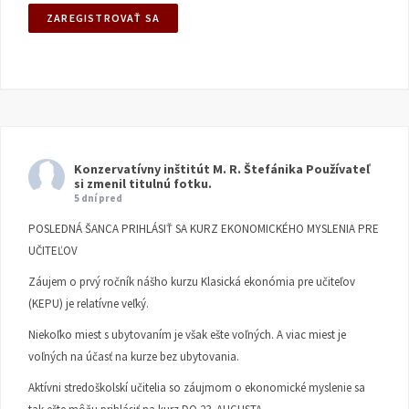
Konzervatívny inštitút M. R. Štefánika
Používateľ
si zmenil titulnú fotku.
5 dní pred
POSLEDNÁ ŠANCA PRIHLÁSIŤ SA KURZ EKONOMICKÉHO MYSLENIA PRE
UČITEĽOV
Záujem o prvý ročník nášho kurzu Klasická ekonómia pre učiteľov
(KEPU) je relatívne veľký.
Niekoľko miest s ubytovaním je však ešte voľných. A viac miest je
voľných na účasť na kurze bez ubytovania.
Aktívni stredoškolskí učitelia so záujmom o ekonomické myslenie sa