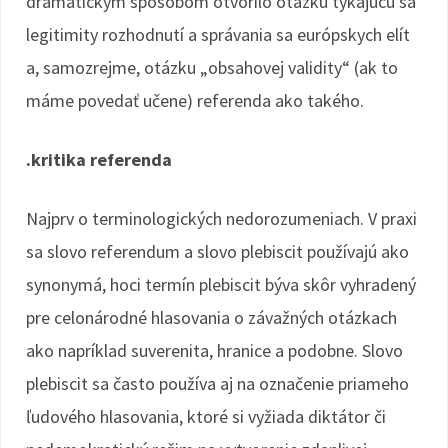
dramatickým spôsobom otvorilo otázku týkajúcu sa
legitimity rozhodnutí a správania sa európskych elít
a, samozrejme, otázku „obsahovej validity“ (ak to
máme povedať učene) referenda ako takého.
.kritika referenda
Najprv o terminologických nedorozumeniach. V praxi
sa slovo referendum a slovo plebiscit používajú ako
synonymá, hoci termín plebiscit býva skôr vyhradený
pre celonárodné hlasovania o závažných otázkach
ako napríklad suverenita, hranice a podobne. Slovo
plebiscit sa často používa aj na označenie priameho
ľudového hlasovania, ktoré si vyžiada diktátor či