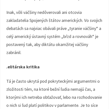
Inak, vôli väčšiny nedôverovali ani otcovia
zakladatelia Spojených štátov amerických. Vo svojich
debatách sa najviac obávali práve „tyranie väčšiny“ a
celý americký ústavný systém „bŕzd a rovnováh“ je
postavený tak, aby diktátu okamžitej väčšiny
zabránil.
.elitárska kritika
Tá je často ukrytá pod pokryteckými argumentmi o
zložitosti tém, na ktoré bežní ľudia nemajú čas, a
ktorými ich netreba obťažovať, lebo na rozhodovanie
o nich si ľud platí politikov v parlamente. Je to síce