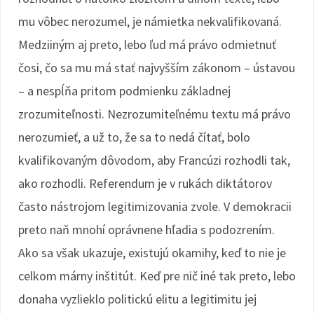
mu vôbec nerozumel, je námietka nekvalifikovaná.
Medziiným aj preto, lebo ľud má právo odmietnuť
čosi, čo sa mu má stať najvyšším zákonom – ústavou
– a nespĺňa pritom podmienku základnej
zrozumiteľnosti. Nezrozumiteľnému textu má právo
nerozumieť, a už to, že sa to nedá čítať, bolo
kvalifikovaným dôvodom, aby Francúzi rozhodli tak,
ako rozhodli. Referendum je v rukách diktátorov
často nástrojom legitimizovania zvole. V demokracii
preto naň mnohí oprávnene hľadia s podozrením.
Ako sa však ukazuje, existujú okamihy, keď to nie je
celkom márny inštitút. Keď pre nič iné tak preto, lebo
donaha vyzlieklo politickú elitu a legitimitu jej