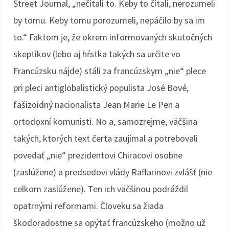
Street Journal, „nečítali to. Keby to čítali, nerozumeli
by tomu. Keby tomu porozumeli, nepáčilo by sa im
to.“ Faktom je, že okrem informovaných skutočných
skeptikov (lebo aj hŕstka takých sa určite vo
Francúzsku nájde) stáli za francúzskym „nie“ plece
pri pleci antiglobalistický populista José Bové,
fašizoidný nacionalista Jean Marie Le Pen a
ortodoxní komunisti. No a, samozrejme, väčšina
takých, ktorých text čerta zaujímal a potrebovali
povedať „nie“ prezidentovi Chiracovi osobne
(zaslúžene) a predsedovi vlády Raffarinovi zvlášť (nie
celkom zaslúžene). Ten ich väčšinou podráždil
opatrnými reformami. Človeku sa žiada
škodoradostne sa opýtať francúzskeho (možno už