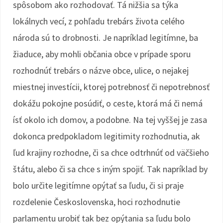
spôsobom ako rozhodovať. Tá nižšia sa týka
lokálnych vecí, z pohľadu trebárs života celého
národa sú to drobnosti. Je napríklad legitímne, ba
žiaduce, aby mohli občania obce v prípade sporu
rozhodnúť trebárs o názve obce, ulice, o nejakej
miestnej investícii, ktorej potrebnosť či nepotrebnosť
dokážu pokojne posúdiť, o ceste, ktorá má či nemá
ísť okolo ich domov, a podobne. Na tej vyššej je zasa
dokonca predpokladom legitimity rozhodnutia, ak
ľud krajiny rozhodne, či sa chce odtrhnúť od väčšieho
štátu, alebo či sa chce s iným spojiť. Tak napríklad by
bolo určite legitímne opýtať sa ľudu, či si praje
rozdelenie Československa, hoci rozhodnutie
parlamentu urobiť tak bez opýtania sa ľudu bolo