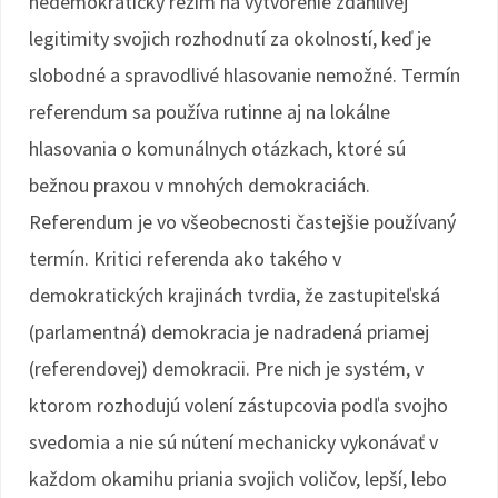
nedemokratický režim na vytvorenie zdanlivej
legitimity svojich rozhodnutí za okolností, keď je
slobodné a spravodlivé hlasovanie nemožné. Termín
referendum sa používa rutinne aj na lokálne
hlasovania o komunálnych otázkach, ktoré sú
bežnou praxou v mnohých demokraciách.
Referendum je vo všeobecnosti častejšie používaný
termín. Kritici referenda ako takého v
demokratických krajinách tvrdia, že zastupiteľská
(parlamentná) demokracia je nadradená priamej
(referendovej) demokracii. Pre nich je systém, v
ktorom rozhodujú volení zástupcovia podľa svojho
svedomia a nie sú nútení mechanicky vykonávať v
každom okamihu priania svojich voličov, lepší, lebo