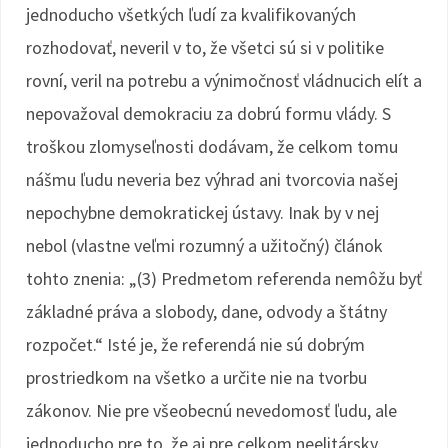
jednoducho všetkých ľudí za kvalifikovaných
rozhodovať, neveril v to, že všetci sú si v politike
rovní, veril na potrebu a výnimočnosť vládnucich elít a
nepovažoval demokraciu za dobrú formu vlády. S
troškou zlomyseľnosti dodávam, že celkom tomu
nášmu ľudu neveria bez výhrad ani tvorcovia našej
nepochybne demokratickej ústavy. Inak by v nej
nebol (vlastne veľmi rozumný a užitočný) článok
tohto znenia: „(3) Predmetom referenda nemôžu byť
základné práva a slobody, dane, odvody a štátny
rozpočet.“ Isté je, že referendá nie sú dobrým
prostriedkom na všetko a určite nie na tvorbu
zákonov. Nie pre všeobecnú nevedomosť ľudu, ale
jednoducho pre to, že aj pre celkom neelitársky