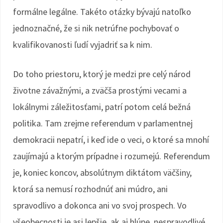
formálne legálne. Takéto otázky bývajú natoľko
jednoznačné, že si nik netrúfne pochybovať o
kvalifikovanosti ľudí vyjadriť sa k nim.
Do toho priestoru, ktorý je medzi pre celý národ
životne závažnými, a zväčša prostými vecami a
lokálnymi záležitosťami, patrí potom celá bežná
politika. Tam zrejme referendum v parlamentnej
demokracii nepatrí, i keď ide o veci, o ktoré sa mnohí
zaujímajú a ktorým prípadne i rozumejú. Referendum
je, koniec koncov, absolútnym diktátom väčšiny,
ktorá sa nemusí rozhodnúť ani múdro, ani
spravodlivo a dokonca ani vo svoj prospech. Vo
všeobecnosti je asi lepšie, ak aj hlúpe, nespravodlivé