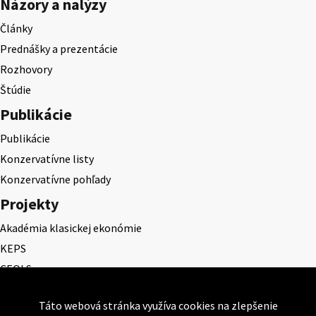
Názory a nalýzy
Články
Prednášky a prezentácie
Rozhovory
Štúdie
Publikácie
Publikácie
Konzervatívne listy
Konzervatívne pohľady
Projekty
Akadémia klasickej ekonómie
KEPS
CEQLS
Cena Dominika Tatarku
Táto webová stránka využíva cookies na zlepšenie
Cena Ernesta Valka