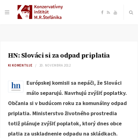
F
R
Y
a
S
o
c
S
u
HN: Slováci si za odpad priplatia
e
T
KI KOMENTUJE
20. NOVEMBRA 2012
b
u
Európskej komisii sa nepáči, že Slováci
o
b
málo separujú. Navrhujú zvýšiť poplatky.
Občania si v budúcom roku za komunálny odpad
o
e
priplatia. Ministerstvo životného prostredia
k
totiž plánuje zvýšiť poplatok, ktorý dnes obce
platia za uskladnenie odpadu na skládkach.