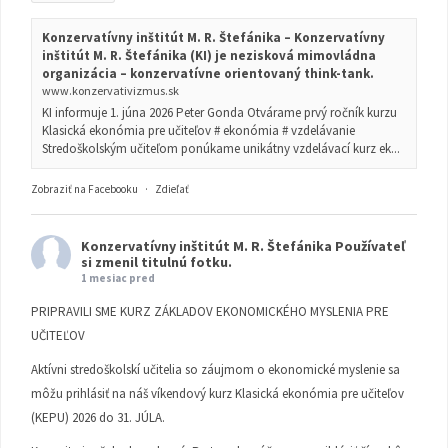
Konzervatívny inštitút M. R. Štefánika – Konzervatívny
inštitút M. R. Štefánika (KI) je nezisková mimovládna
organizácia – konzervatívne orientovaný think-tank.
www.konzervativizmus.sk
KI informuje 1. júna 2026 Peter Gonda Otvárame prvý ročník kurzu
Klasická ekonómia pre učiteľov # ekonómia # vzdelávanie
Stredoškolským učiteľom ponúkame unikátny vzdelávací kurz ek...
Zobraziť na Facebooku
·
Zdieľať
Konzervatívny inštitút M. R. Štefánika
Používateľ
si zmenil titulnú fotku.
1 mesiac pred
PRIPRAVILI SME KURZ ZÁKLADOV EKONOMICKÉHO MYSLENIA PRE
UČITEĽOV
Aktívni stredoškolskí učitelia so záujmom o ekonomické myslenie sa
môžu prihlásiť na náš víkendový kurz Klasická ekonómia pre učiteľov
(KEPU) 2026 do 31. JÚLA.