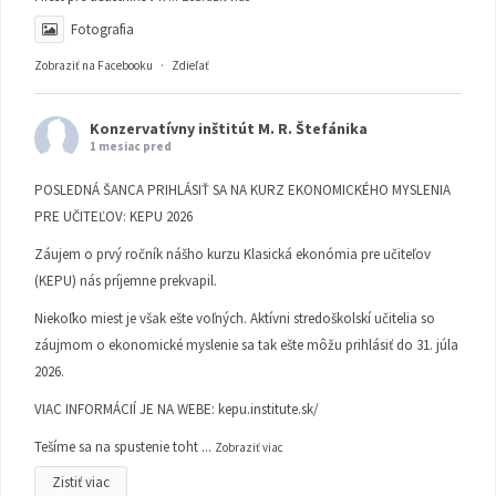
Fotografia
Zobraziť na Facebooku
·
Zdieľať
Konzervatívny inštitút M. R. Štefánika
1 mesiac pred
POSLEDNÁ ŠANCA PRIHLÁSIŤ SA NA KURZ EKONOMICKÉHO MYSLENIA
PRE UČITEĽOV: KEPU 2026
Záujem o prvý ročník nášho kurzu Klasická ekonómia pre učiteľov
(KEPU) nás príjemne prekvapil.
Niekoľko miest je však ešte voľných. Aktívni stredoškolskí učitelia so
záujmom o ekonomické myslenie sa tak ešte môžu prihlásiť do 31. júla
2026.
VIAC INFORMÁCIÍ JE NA WEBE:
kepu.institute.sk/
Tešíme sa na spustenie toht
...
Zobraziť viac
Zistiť viac