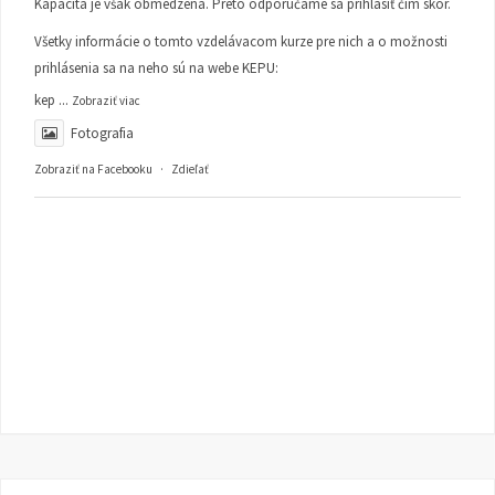
Kapacita je však obmedzená. Preto odporúčame sa prihlásiť čím skôr.
Všetky informácie o tomto vzdelávacom kurze pre nich a o možnosti
prihlásenia sa na neho sú na webe KEPU:
kep
...
Zobraziť viac
Fotografia
Zobraziť na Facebooku
·
Zdieľať