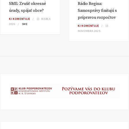
SME: Zrušiť okresné
Rádio Regina:
úrady, spájať obce?
Samosprávy finišujú s
prípravou rozpočtov
KI KOMENTUJE
13. MARCA
2026
SME
KI KOMENTUJE
13.
NOVEMBRA 2025