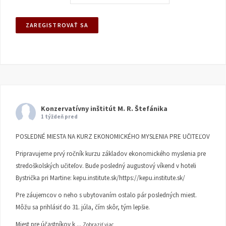
Konzervatívny inštitút M. R. Štefánika
1 týždeň pred
POSLEDNÉ MIESTA NA KURZ EKONOMICKÉHO MYSLENIA PRE UČITEĽOV
Pripravujeme prvý ročník kurzu základov ekonomického myslenia pre
stredoškolských učiteľov. Bude posledný augustový víkend v hoteli
Bystrička pri Martine:
kepu.institute.sk/https://kepu.institute.sk/
Pre záujemcov o neho s ubytovaním ostalo pár posledných miest.
Môžu sa prihlásiť do 31. júla, čím skôr, tým lepšie.
Miest pre účastníkov k
...
Zobraziť viac