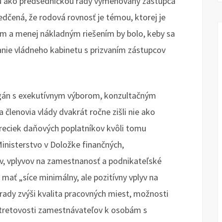
u ako predsedníčkou rady vymenovaný zástupca
dčená, že rodová rovnosť je témou, ktorej je
m a menej nákladným riešením by bolo, keby sa
anie vládneho kabinetu s prizvaním zástupcov
orgán s exekutívnym výborom, konzultačným
 členovia vlády dvakrát ročne zišli nie ako
 vreciek daňových poplatníkov kvôli tomu
Ministerstvo v Doložke finančných,
v, vplyvov na zamestnanosť a podnikateľské
 mať „síce minimálny, ale pozitívny vplyv na
ady zvýši kvalita pracovných miest, možnosti
ústretovosti zamestnávateľov k osobám s