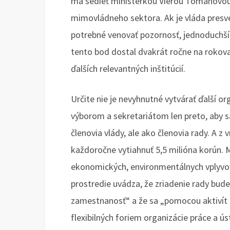
má sedieť ministerkou Vierou Tomanovo
mimovládneho sektora. Ak je vláda presve
potrebné venovať pozornosť, jednoduchší
tento bod dostal dvakrát ročne na rokov
ďalších relevantných inštitúcií.
Určite nie je nevyhnutné vytvárať ďalší 
výborom a sekretariátom len preto, aby sa
členovia vlády, ale ako členovia rady. A z
každoročne vytiahnuť 5,5 milióna korún. 
ekonomických, environmentálnych vplyvo
prostredie uvádza, že zriadenie rady bude
zamestnanosť“ a že sa „pomocou aktivít r
flexibilných foriem organizácie práce a 