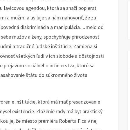
ou ľavicovou agendou, ktorá sa snaží popierať
mi a mužmi a usiluje sa nám nahovoriť, že za
zodpovedná diskriminácia a manipulácia. Umelo od
ti sebe mužov a ženy, spochybňuje prirodzenosť
uďmi a tradičné ľudské inštitúcie. Zamieňa si
ovnosť všetkých ľudí v ich slobode a dôstojnosti
 prejavom sociálneho inžinierstva, ktoré sa
 zasahovanie štátu do súkromného života
renie inštitúcie, ktorá má mať presadzovanie
ysel existencie. Zloženie rady má byť praktický
kou je, že miesto premiéra Roberta Fica v nej