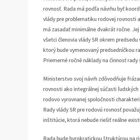
rovnosť. Rada má podľa návrhu byť koor
vlády pre problematiku rodovej rovnosti a
má zasadať minimálne dvakrát ročne. Jej 
všetci členovia vlády SR okrem predsedu
ktorý bude vymenovaný predsedníčkou rady
Priemerné ročné náklady na činnosť rady s
Ministerstvo svoj návrh zdôvodňuje fráza
rovnosti ako integrálnej súčasti ľudských
rodovo vyrovnanej spoločnosti charakter
Rady vlády SR pre rodovú rovnosť považuj
inštitúcie, ktorá nebude riešiť reálne exi
Rada bude byrokratickou štruktúrou na 