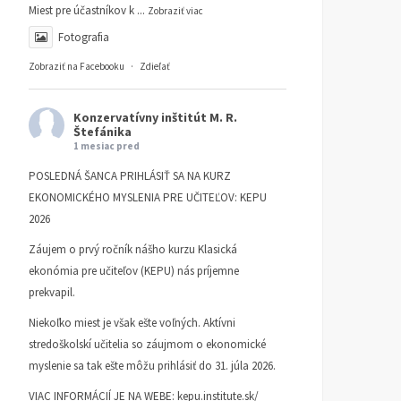
Miest pre účastníkov k
...
Zobraziť viac
Fotografia
Zobraziť na Facebooku
·
Zdieľať
Konzervatívny inštitút M. R.
Štefánika
1 mesiac pred
POSLEDNÁ ŠANCA PRIHLÁSIŤ SA NA KURZ
EKONOMICKÉHO MYSLENIA PRE UČITEĽOV: KEPU
2026
Záujem o prvý ročník nášho kurzu Klasická
ekonómia pre učiteľov (KEPU) nás príjemne
prekvapil.
Niekoľko miest je však ešte voľných. Aktívni
stredoškolskí učitelia so záujmom o ekonomické
myslenie sa tak ešte môžu prihlásiť do 31. júla 2026.
VIAC INFORMÁCIÍ JE NA WEBE:
kepu.institute.sk/