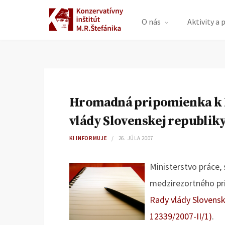
O nás
Aktivity a 
Hromadná pripomienka k N
vlády Slovenskej republik
KI INFORMUJE
26. JÚLA 2007
Ministerstvo práce, 
medzirezortného p
Rady vlády Slovenske
12339/2007-II/1)
.