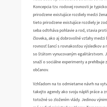
Koncepcia tzv. rodovej rovnosti je typick
prirodzene existujúce rozdiely medzi žena
tieto prirodzene existujúce rozdiely je 
seba odtrháva pohlavie a rod, stavia pro
človeka, ako aj dobrovoľné vzťahy medzi ľ
rovnosť šancí s rovnakosťou výsledkov a r
so štátom vynucovaným egalitárstvom. Je
snaží o sociálne experimenty a prehlbuje
občanov.
Vzhľadom na to odmietame návrh na vytvo
takejto agendy ako svoju náplň práce a zm
totožné so zložením vlády. Jedinou výnim