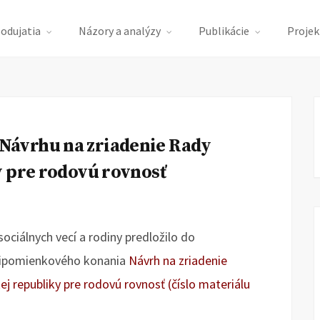
podujatia
Názory a analýzy
Publikácie
Projek
ávrhu na zriadenie Rady
y pre rodovú rovnosť
sociálnych vecí a rodiny predložilo do
ripomienkového konania
Návrh na zriadenie
j republiky pre rodovú rovnosť (číslo materiálu