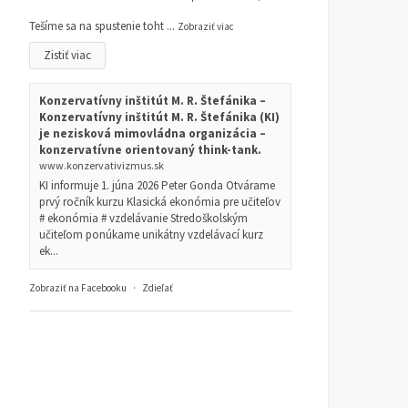
Tešíme sa na spustenie toht
...
Zobraziť viac
Zistiť viac
Konzervatívny inštitút M. R. Štefánika –
Konzervatívny inštitút M. R. Štefánika (KI)
je nezisková mimovládna organizácia –
konzervatívne orientovaný think-tank.
www.konzervativizmus.sk
KI informuje 1. júna 2026 Peter Gonda Otvárame
prvý ročník kurzu Klasická ekonómia pre učiteľov
# ekonómia # vzdelávanie Stredoškolským
učiteľom ponúkame unikátny vzdelávací kurz
ek...
Zobraziť na Facebooku
·
Zdieľať