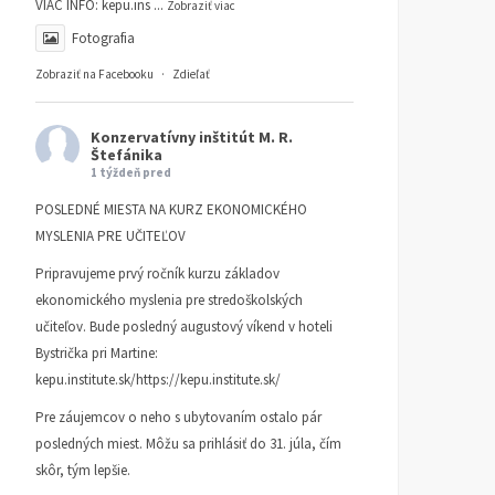
VIAC INFO:
kepu.ins
...
Zobraziť viac
Fotografia
Zobraziť na Facebooku
·
Zdieľať
Konzervatívny inštitút M. R.
Štefánika
1 týždeň pred
POSLEDNÉ MIESTA NA KURZ EKONOMICKÉHO
MYSLENIA PRE UČITEĽOV
Pripravujeme prvý ročník kurzu základov
ekonomického myslenia pre stredoškolských
učiteľov. Bude posledný augustový víkend v hoteli
Bystrička pri Martine:
kepu.institute.sk/https://kepu.institute.sk/
Pre záujemcov o neho s ubytovaním ostalo pár
posledných miest. Môžu sa prihlásiť do 31. júla, čím
skôr, tým lepšie.