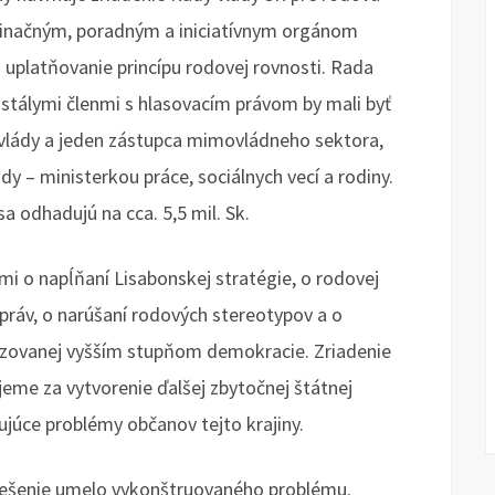
dinačným, poradným a iniciatívnym orgánom
 uplatňovanie princípu rodovej rovnosti. Rada
stálymi členmi s hlasovacím právom by mali byť
 vlády a jeden zástupca mimovládneho sektora,
 – ministerkou práce, sociálnych vecí a rodiny.
a odhadujú na cca. 5,5 mil. Sk.
mi o napĺňaní Lisabonskej stratégie, o rodovej
 práv, o narúšaní rodových stereotypov a o
izovanej vyšším stupňom demokracie. Zriadenie
eme za vytvorenie ďalšej zbytočnej štátnej
stujúce problémy občanov tejto krajiny.
riešenie umelo vykonštruovaného problému.