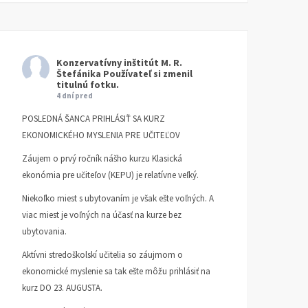
Konzervatívny inštitút M. R.
Štefánika
Používateľ si zmenil
titulnú fotku.
4 dní pred
POSLEDNÁ ŠANCA PRIHLÁSIŤ SA KURZ
EKONOMICKÉHO MYSLENIA PRE UČITEĽOV
Záujem o prvý ročník nášho kurzu Klasická
ekonómia pre učiteľov (KEPU) je relatívne veľký.
Niekoľko miest s ubytovaním je však ešte voľných. A
viac miest je voľných na účasť na kurze bez
ubytovania.
Aktívni stredoškolskí učitelia so záujmom o
ekonomické myslenie sa tak ešte môžu prihlásiť na
kurz DO 23. AUGUSTA.