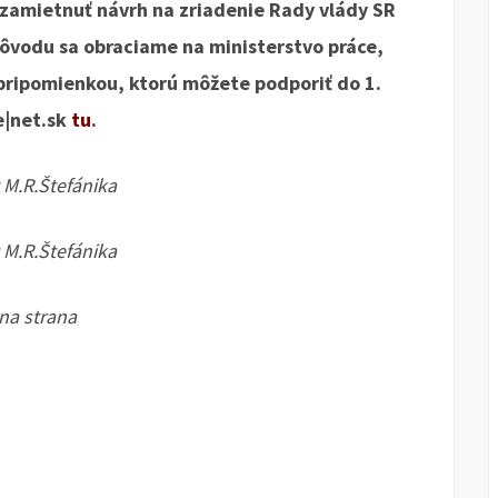
zamietnuť návrh na zriadenie Rady vlády SR
dôvodu sa obraciame na ministerstvo práce,
pripomienkou, ktorú môžete podporiť do 1.
e|net.sk
tu
.
 M.R.Štefánika
 M.R.Štefánika
na strana