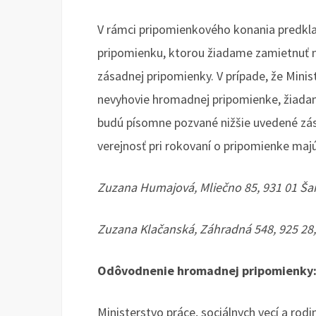
V rámci pripomienkového konania predk
pripomienku, ktorou žiadame zamietnuť n
zásadnej pripomienky. V prípade, že Minist
nevyhovie hromadnej pripomienke, žiada
budú písomne pozvané nižšie uvedené zás
verejnosť pri rokovaní o pripomienke majú
Zuzana Humajová, Mliečno 85, 931 01 Š
Zuzana Klačanská, Záhradná 548, 925 28,
Odôvodnenie hromadnej pripomienky
Ministerstvo práce, sociálnych vecí a rod