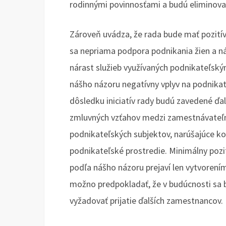
rodinnými povinnosťami a budú eliminovan
Zároveň uvádza, že rada bude mať pozitív
sa nepriama podpora podnikania žien a ná
nárast služieb využívaných podnikateľský
nášho názoru negatívny vplyv na podnikat
dôsledku iniciatív rady budú zavedené ďal
zmluvných vzťahov medzi zamestnávateľm
podnikateľských subjektov, narúšajúce k
podnikateľské prostredie. Minimálny pozi
podľa nášho názoru prejaví len vytvorení
možno predpokladať, že v budúcnosti sa b
vyžadovať prijatie ďalších zamestnancov.