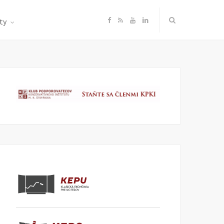
F
R
Y
L
ty
a
S
o
i
c
S
u
n
e
T
k
b
u
e
o
b
d
o
e
I
k
n