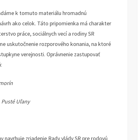
ladáme k tomuto materiálu hromadnú
ávrh ako celok. Táto pripomienka má charakter
erstvo práce, sociálnych vecí a rodiny SR
me uskutočnenie rozporového konania, na ktoré
tupkyne verejnosti. Oprávnenie zastupovať
:
amorín
 Pusté Uľany
:
iny navrhuje zriadenie Rady vlády SR pre rodovú