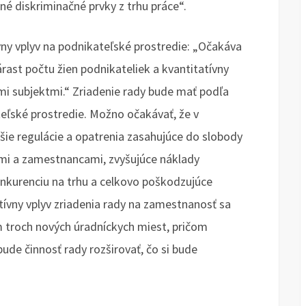
é diskriminačné prvky z trhu práce“.
ny vplyv na podnikateľské prostredie: „Očakáva
rast počtu žien podnikateliek a kvantitatívny
mi subjektmi.“ Zriadenie rady bude mať podľa
eľské prostredie. Možno očakávať, že v
šie regulácie a opatrenia zasahujúce do slobody
i a zamestnancami, zvyšujúce náklady
onkurenciu na trhu a celkovo poškodzujúce
tívny vplyv zriadenia rady na zamestnanosť sa
m troch nových úradníckych miest, pričom
ude činnosť rady rozširovať, čo si bude