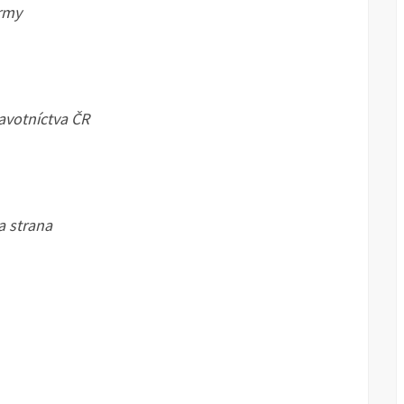
irmy
avotníctva ČR
a strana