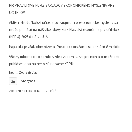
PRIPRAVILI SME KURZ ZÁKLADOV EKONOMICKÉHO MYSLENIA PRE
UČITEĽOV
Aktívni stredoškolskí učitelia so záujmom o ekonomické myslenie sa
môžu prihlásiť na náš víkendový kurz Klasická ekonómia pre učiteľov
(KEPU) 2026 do 31. JÚLA.
Kapacita je však obmedzená. Preto odporúčame sa prihlásiť čím skôr.
Všetky informácie o tomto vzdelávacom kurze pre nich a o možnosti
prihlásenia sa na neho sú na webe KEPU:
kep
...
Zobraziť viac
Fotografia
Zobraziť na Facebooku
·
Zdieľať