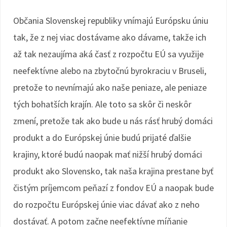
Občania Slovenskej republiky vnímajú Európsku úniu
tak, že z nej viac dostávame ako dávame, takže ich
až tak nezaujíma aká časť z rozpočtu EÚ sa využije
neefektívne alebo na zbytočnú byrokraciu v Bruseli,
pretože to nevnímajú ako naše peniaze, ale peniaze
tých bohatších krajín. Ale toto sa skôr či neskôr
zmení, pretože tak ako bude u nás rásť hrubý domáci
produkt a do Európskej únie budú prijaté ďalšie
krajiny, ktoré budú naopak mať nižší hrubý domáci
produkt ako Slovensko, tak naša krajina prestane byť
čistým príjemcom peňazí z fondov EÚ a naopak bude
do rozpočtu Európskej únie viac dávať ako z neho
dostávať. A potom začne neefektívne míňanie