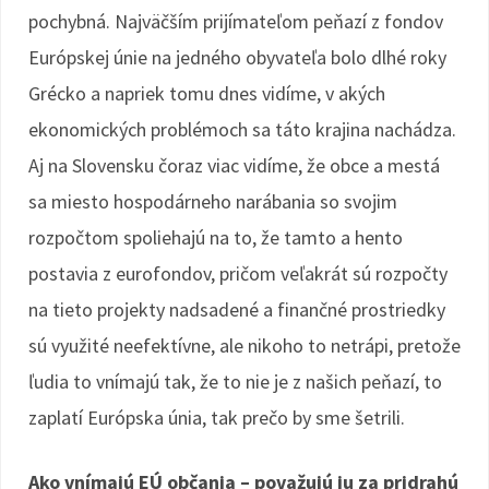
pochybná. Najväčším prijímateľom peňazí z fondov
Európskej únie na jedného obyvateľa bolo dlhé roky
Grécko a napriek tomu dnes vidíme, v akých
ekonomických problémoch sa táto krajina nachádza.
Aj na Slovensku čoraz viac vidíme, že obce a mestá
sa miesto hospodárneho narábania so svojim
rozpočtom spoliehajú na to, že tamto a hento
postavia z eurofondov, pričom veľakrát sú rozpočty
na tieto projekty nadsadené a finančné prostriedky
sú využité neefektívne, ale nikoho to netrápi, pretože
ľudia to vnímajú tak, že to nie je z našich peňazí, to
zaplatí Európska únia, tak prečo by sme šetrili.
Ako vnímajú EÚ občania – považujú ju za pridrahú