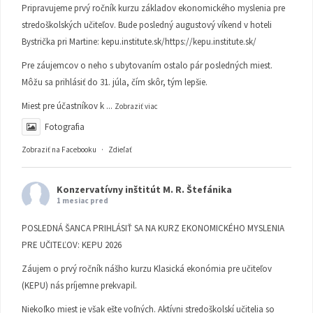
Pripravujeme prvý ročník kurzu základov ekonomického myslenia pre
stredoškolských učiteľov. Bude posledný augustový víkend v hoteli
Bystrička pri Martine:
kepu.institute.sk/https://kepu.institute.sk/
Pre záujemcov o neho s ubytovaním ostalo pár posledných miest.
Môžu sa prihlásiť do 31. júla, čím skôr, tým lepšie.
Miest pre účastníkov k
...
Zobraziť viac
Fotografia
Zobraziť na Facebooku
·
Zdieľať
Konzervatívny inštitút M. R. Štefánika
1 mesiac pred
POSLEDNÁ ŠANCA PRIHLÁSIŤ SA NA KURZ EKONOMICKÉHO MYSLENIA
PRE UČITEĽOV: KEPU 2026
Záujem o prvý ročník nášho kurzu Klasická ekonómia pre učiteľov
(KEPU) nás príjemne prekvapil.
Niekoľko miest je však ešte voľných. Aktívni stredoškolskí učitelia so