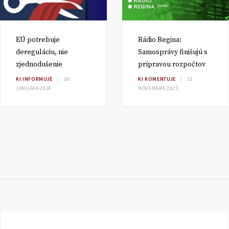
EÚ potrebuje
Rádio Regina:
dereguláciu, nie
Samosprávy finišujú s
zjednodušenie
prípravou rozpočtov
KI INFORMUJE
19.
KI KOMENTUJE
13.
JANUÁRA 2026
NOVEMBRA 2025