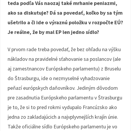
teda podľa Vás naozaj také mrhanie peniazmi,
ako sa diskutuje? Dá sa povedať, koľko by sa tým
ušetrilo a či ide o výraznú položku v rozpočte EÚ?
Je reálne, že by mal EP len jedno sídlo?
V prvom rade treba povedať, že bez ohľadu na výšku
nákladov na pravidelné sťahovanie sa poslancov (ale
aj zamestnancov Európskeho parlamentu) z Bruselu
do Štrasburgu, ide o nezmyselné vyhadzovanie
peňazí európskych daňovníkov. Jediným dôvodom
pre zasadnutia Európskeho parlamentu v Štrasburgu
je to, že si to pred rokmi vydupalo Francúzsko ako
jedna zo zakladajúcich a najvplyvnejších krajín únie.
Takže oficiálne sídlo Európskeho parlamentu je vo