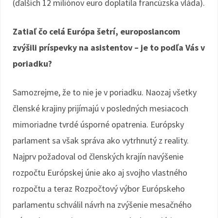
(ďalších 12 miliónov euro doplatila francúzska vláda).
Zatiaľ čo celá Európa šetrí, europoslancom
zvýšili príspevky na asistentov – je to podľa Vás v
poriadku?
Samozrejme, že to nie je v poriadku. Naozaj všetky
členské krajiny prijímajú v posledných mesiacoch
mimoriadne tvrdé úsporné opatrenia. Európsky
parlament sa však správa ako vytrhnutý z reality.
Najprv požadoval od členských krajín navýšenie
rozpočtu Európskej únie ako aj svojho vlastného
rozpočtu a teraz Rozpočtový výbor Európskeho
parlamentu schválil návrh na zvýšenie mesačného