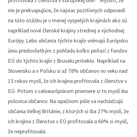
profitovala z členstva v Európskej únii?“ Myslím, že
nie je prekvapujúce, že najviac pozitívnych odpovedí
na túto otázku je v menej vyspelých krajinách ako sú
napríklad nové členské krajiny strednej a východnej
Európy. Lebo občania týchto krajín vnímajú Európsku
úniu predovšetkým z pohľadu koľko peňazí z fondov
EÚ do týchto krajín z Bruselu pritieklo. Napríklad na
Slovensku a v Poľsku si až 78% občanov vo veku nad
15 rokov myslí, že ich krajina profitovala z členstva v
EÚ. Pritom v celoeurópskom priemere si to myslí iba
polovica občanov. Na opačnom póle sa nachádzajú
občania Veľkej Británie, z ktorých si iba 27% myslí, že
ich krajina z členstva v EÚ profitovala a 60% si myslí,
že neprofitovala.