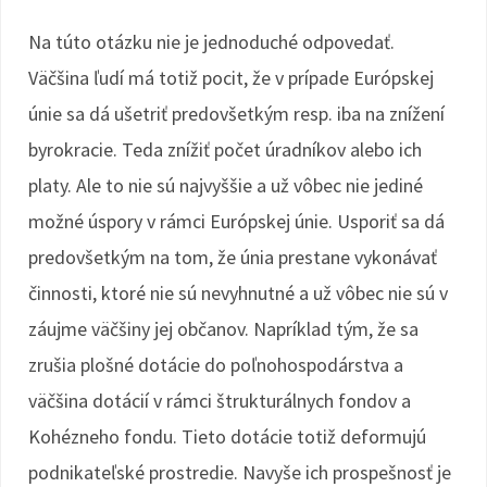
Na túto otázku nie je jednoduché odpovedať.
Väčšina ľudí má totiž pocit, že v prípade Európskej
únie sa dá ušetriť predovšetkým resp. iba na znížení
byrokracie. Teda znížiť počet úradníkov alebo ich
platy. Ale to nie sú najvyššie a už vôbec nie jediné
možné úspory v rámci Európskej únie. Usporiť sa dá
predovšetkým na tom, že únia prestane vykonávať
činnosti, ktoré nie sú nevyhnutné a už vôbec nie sú v
záujme väčšiny jej občanov. Napríklad tým, že sa
zrušia plošné dotácie do poľnohospodárstva a
väčšina dotácií v rámci štrukturálnych fondov a
Kohézneho fondu. Tieto dotácie totiž deformujú
podnikateľské prostredie. Navyše ich prospešnosť je