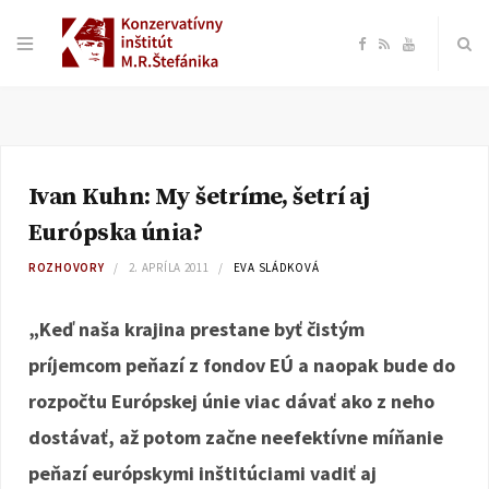
F
R
Y
a
S
o
c
S
u
Ivan Kuhn: My šetríme, šetrí aj
e
T
Európska únia?
b
u
ROZHOVORY
2. APRÍLA 2011
EVA SLÁDKOVÁ
o
b
„Keď naša krajina prestane byť čistým
príjemcom peňazí z fondov EÚ a naopak bude do
o
e
rozpočtu Európskej únie viac dávať ako z neho
k
dostávať, až potom začne neefektívne míňanie
peňazí európskymi inštitúciami vadiť aj