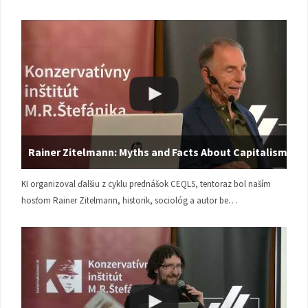
Rainer Zitelmann: Myths and Facts About Capitalism
KI organizoval ďalšiu z cyklu prednášok CEQLS, tentoraz bol naším
hosťom Rainer Zitelmann, historik, sociológ a autor be…