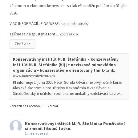
záujmom o ekonomické myslenie sa tak ešte môžu prihlásiť do 31. júla
2026.
VIAC INFORMÁCIÍ JE NA WEBE:
kepu.institute.sk/
Tešíme sa na spustenie toht
...
Zobraziť viac
Zistiť viac
Konzervatívny inštitút M. R. Štefánika – Konzervatívny
inštitút M. R. Štefánika (KI) je nezisková mimovládna
organizácia – konzervatívne orientovaný think-tank.
www.konzervativizmus.sk
KI informuje 1. júna 2026 Peter Gonda Otvárame prvý ročník kurzu
Klasická ekonómia pre učiteľov # ekonómia # vzdelávanie
Stredoškolským učiteľom ponúkame unikátny vzdelávací kurz ek...
Zobraziť na Facebooku
·
Zdieľať
Konzervatívny inštitút M. R. Štefánika
Používateľ
si zmenil titulnú fotku.
1 mesiac pred