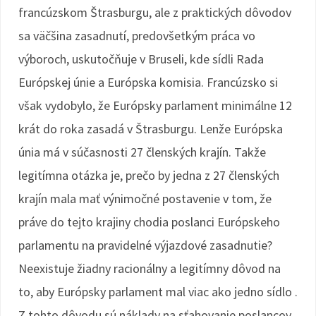
francúzskom Štrasburgu, ale z praktických dôvodov
sa väčšina zasadnutí, predovšetkým práca vo
výboroch, uskutočňuje v Bruseli, kde sídli Rada
Európskej únie a Európska komisia. Francúzsko si
však vydobylo, že Európsky parlament minimálne 12
krát do roka zasadá v Štrasburgu. Lenže Európska
únia má v súčasnosti 27 členských krajín. Takže
legitímna otázka je, prečo by jedna z 27 členských
krajín mala mať výnimočné postavenie v tom, že
práve do tejto krajiny chodia poslanci Európskeho
parlamentu na pravidelné výjazdové zasadnutie?
Neexistuje žiadny racionálny a legitímny dôvod na
to, aby Európsky parlament mal viac ako jedno sídlo .
Z tohto dôvodu sú náklady na sťahovanie poslancov,