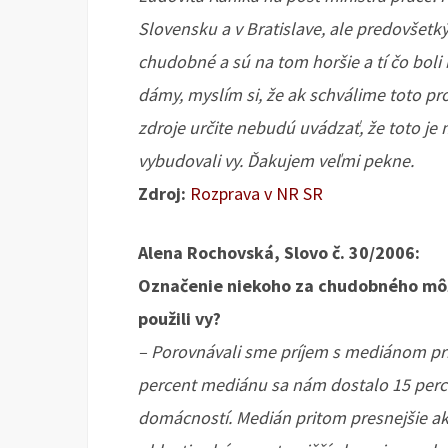
Slovensku a v Bratislave, ale predovšetk
chudobné a sú na tom horšie a tí čo boli 
dámy, myslím si, že ak schválime toto pr
zdroje určite nebudú uvádzať, že toto je 
vybudovali vy. Ďakujem veľmi pekne.
Zdroj:
Rozprava v NR SR
Alena Rochovská, Slovo č. 30/2006:
Označenie niekoho za chudobného môže 
použili vy?
– Porovnávali sme príjem s mediánom prí
percent mediánu sa nám dostalo 15 perc
domácností. Medián pritom presnejšie ak