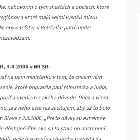
ke, nehovorím o tých mestách a obciach, ktoré
regiónov a ktoré majú veľmi vysokú mieru
% obyvateľstva v Petržalke patrí medzi
 nezavádzam.
R, 3.8.2006 v NR SR:
ť na pani ministerku v tom, že chcem vám
nie, ktoré pripravila pani ministerka a ľudia,
dporiť a uvediem z akého dôvodu. Dnes a včera
mu, ja z neho ešte raz zacitujem, aby už to bolo
vom Slove z 2.8.2006. „Prečo dávky sú extrémne
 dôstojné žitie ako sa to stalo po nastúpení
Podľa našich zistení sa chudoba rozrastá na