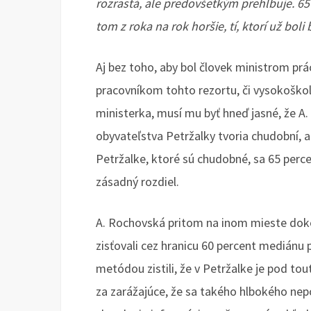
rozrastá, ale predovšetkým prehlbuje. 65
tom z roka na rok horšie, tí, ktorí už boli
Aj bez toho, aby bol človek ministrom prá
pracovníkom tohto rezortu, či vysokošk
ministerka, musí mu byť hneď jasné, že A
obyvateľstva Petržalky tvoria chudobní, a
Petržalke, ktoré sú chudobné, sa 65 perce
zásadný rozdiel.
A. Rochovská pritom na inom mieste dok
zisťovali cez hranicu 60 percent mediánu 
metódou zistili, že v Petržalke je pod t
za zarážajúce, že sa takého hlbokého ne