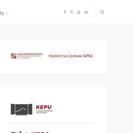
F
R
Y
L
ty
a
S
o
i
c
S
u
n
e
T
k
b
u
e
o
b
d
o
e
I
k
n