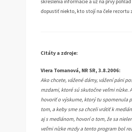
skreslenia informácie a už na prvý pohľa
dopustiť niekto, kto stojí na čele rezortu
Citáty a zdroje:
Viera Tomanová, NR SR, 3.8.2006:
Ako chcete, vážené dámy, vážení páni po
mzdami, ktoré sú skutočne veľmi nízke.
hovoriť o výskume, ktorý tu spomenula p
tom, a keby sme sa chceli vrátiť k medi
aj s mediánom, hovorí o tom, že sa nielen
veľmi nízke mzdy a tento program bol rea