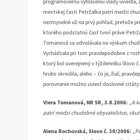
programovému vyhláseniu vlády uviedla, ž
mestskej časti Petržalka patrí medzi chu
nezmyselné už na prvý pohľad, pretože p
ktorého podstatnú časť tvorí práve Petrža
Tomanová sa odvolávala na výskum chudob
Vychádzala pri tom pravdepodobne z roz
ktorý bol uverejnený v týždenníku Slovo
hrubo skreslila, alebo – čo je, žiaľ, prav
porovnanie možno uviesť doslovné citáty:
Viera Tomanová, NR SR, 3.8.2006:
„A k
patrí medzi chudobné obyvateľstvo, sku
Alena Rochovská, Slovo č. 30/2006:
„Po