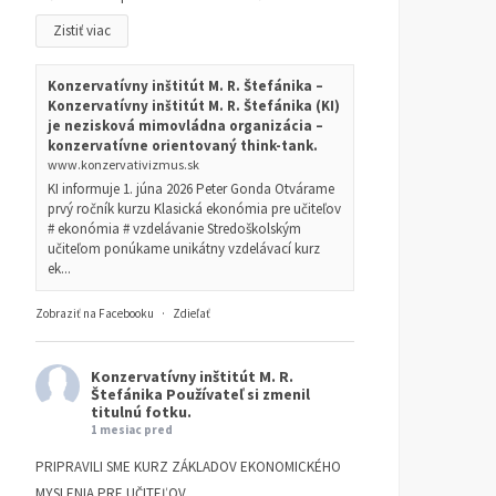
Zistiť viac
Konzervatívny inštitút M. R. Štefánika –
Konzervatívny inštitút M. R. Štefánika (KI)
je nezisková mimovládna organizácia –
konzervatívne orientovaný think-tank.
www.konzervativizmus.sk
KI informuje 1. júna 2026 Peter Gonda Otvárame
prvý ročník kurzu Klasická ekonómia pre učiteľov
# ekonómia # vzdelávanie Stredoškolským
učiteľom ponúkame unikátny vzdelávací kurz
ek...
Zobraziť na Facebooku
·
Zdieľať
Konzervatívny inštitút M. R.
Štefánika
Používateľ si zmenil
titulnú fotku.
1 mesiac pred
PRIPRAVILI SME KURZ ZÁKLADOV EKONOMICKÉHO
MYSLENIA PRE UČITEĽOV