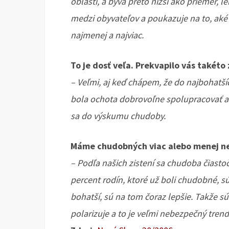
oblasti, a býva preto nižší ako priemer, l
medzi obyvateľov a poukazuje na to, aké 
najmenej a najviac.
To je dosť veľa. Prekvapilo vás takéto 
– Veľmi, aj keď chápem, že do najbohatší
bola ochota dobrovoľne spolupracovať a 
sa do výskumu chudoby.
Máme chudobných viac alebo menej n
– Podľa našich zistení sa chudoba čiasto
percent rodín, ktoré už boli chudobné, sú 
bohatší, sú na tom čoraz lepšie. Takže sú 
polarizuje a to je veľmi nebezpečný trend