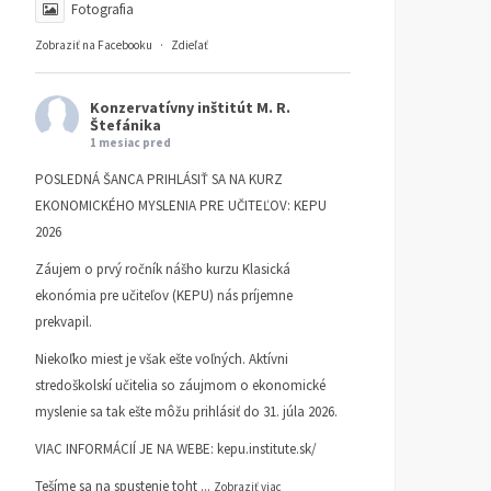
Fotografia
Zobraziť na Facebooku
·
Zdieľať
Konzervatívny inštitút M. R.
Štefánika
1 mesiac pred
POSLEDNÁ ŠANCA PRIHLÁSIŤ SA NA KURZ
EKONOMICKÉHO MYSLENIA PRE UČITEĽOV: KEPU
2026
Záujem o prvý ročník nášho kurzu Klasická
ekonómia pre učiteľov (KEPU) nás príjemne
prekvapil.
Niekoľko miest je však ešte voľných. Aktívni
stredoškolskí učitelia so záujmom o ekonomické
myslenie sa tak ešte môžu prihlásiť do 31. júla 2026.
VIAC INFORMÁCIÍ JE NA WEBE:
kepu.institute.sk/
Tešíme sa na spustenie toht
...
Zobraziť viac