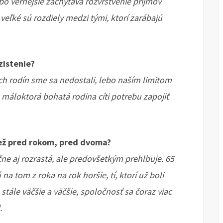
ebo vernejšie zachytáva rozvrstvenie príjmov
veľké sú rozdiely medzi tými, ktorí zarábajú
zistenie?
ch rodín sme sa nedostali, lebo naším limitom
máloktorá bohatá rodina cíti potrebu zapojiť
ež pred rokom, pred dvoma?
čne aj rozrastá, ale predovšetkým prehlbuje. 65
na tom z roka na rok horšie, tí, ktorí už boli
stále väčšie a väčšie, spoločnosť sa čoraz viac
.