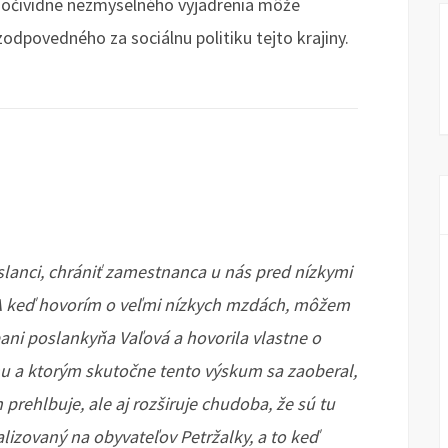
d očividne nezmyselného vyjadrenia môže
 zodpovedného za sociálnu politiku tejto krajiny.
slanci, chrániť zamestnanca u nás pred nízkymi
 A keď hovorím o veľmi nízkych mzdách, môžem
ani poslankyňa Vaľová a hovorila vlastne o
ánu a ktorým skutočne tento výskum sa zaoberal,
 prehlbuje, ale aj rozširuje chudoba, že sú tu
lizovaný na obyvateľov Petržalky, a to keď