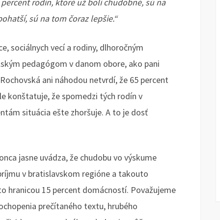
 percent rodín, ktoré už boli chudobné, sú na
 bohatší, sú na tom čoraz lepšie.“
ce, sociálnych vecí a rodiny, dlhoročným
olským pedagógom v danom obore, ako pani
. Rochovská ani náhodou netvrdí, že 65 percent
le konštatuje, že spomedzi tých rodín v
ntám situácia ešte zhoršuje. A to je dosť
onca jasne uvádza, že chudobu vo výskume
príjmu v bratislavskom regióne a takouto
outo hranicou 15 percent domácností. Považujeme
pochopenia prečítaného textu, hrubého