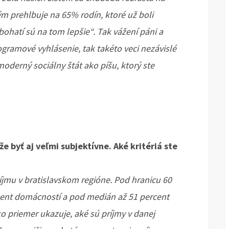
ým prehlbuje na 65% rodín, ktoré už boli
bohatí sú na tom lepšie“. Tak vážení páni a
ogramové vyhlásenie, tak takéto veci nezávislé
moderný sociálny štát ako píšu, ktorý ste
byť aj veľmi subjektívne. Aké kritériá ste
jmu v bratislavskom regióne. Pod hranicu 60
ent domácností a pod medián až 51 percent
o priemer ukazuje, aké sú príjmy v danej