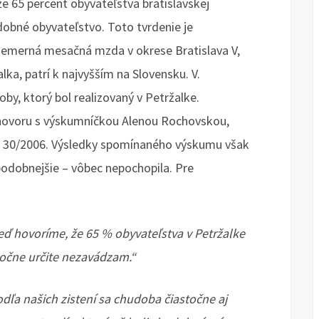
e 65 percent obyvateľstva bratislavskej
dobné obyvateľstvo. Toto tvrdenie je
riemerná mesačná mzda v okrese Bratislava V,
lka, patrí k najvyšším na Slovensku. V.
y, ktorý bol realizovaný v Petržalke.
hovoru s výskumníčkou Alenou Rochovskou,
 č. 30/2006. Výsledky spomínaného výskumu však
depodobnejšie – vôbec nepochopila. Pre
eď hovoríme, že 65 % obyvateľstva v Petržalke
točne určite nezavádzam.“
dľa našich zistení sa chudoba čiastočne aj