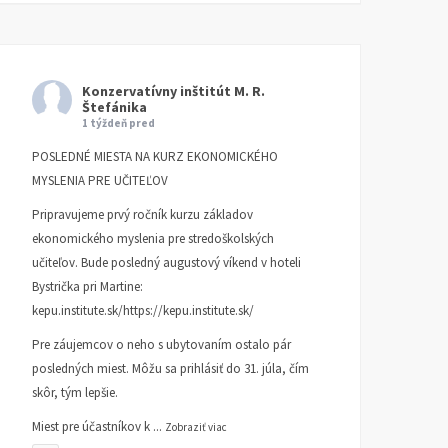
Konzervatívny inštitút M. R.
Štefánika
1 týždeň pred
POSLEDNÉ MIESTA NA KURZ EKONOMICKÉHO
MYSLENIA PRE UČITEĽOV
Pripravujeme prvý ročník kurzu základov
ekonomického myslenia pre stredoškolských
učiteľov. Bude posledný augustový víkend v hoteli
Bystrička pri Martine:
kepu.institute.sk/https://kepu.institute.sk/
Pre záujemcov o neho s ubytovaním ostalo pár
posledných miest. Môžu sa prihlásiť do 31. júla, čím
skôr, tým lepšie.
Miest pre účastníkov k
...
Zobraziť viac