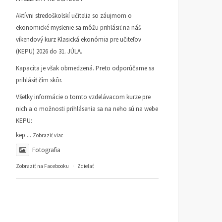
Aktívni stredoškolskí učitelia so záujmom o
ekonomické myslenie sa môžu prihlásiť na náš
víkendový kurz Klasická ekonómia pre učiteľov
(KEPU) 2026 do 31. JÚLA.
Kapacita je však obmedzená. Preto odporúčame sa
prihlásiť čím skôr.
Všetky informácie o tomto vzdelávacom kurze pre
nich a o možnosti prihlásenia sa na neho sú na webe
KEPU:
kep
...
Zobraziť viac
Fotografia
Zobraziť na Facebooku
·
Zdieľať