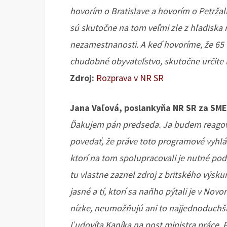
hovorím o Bratislave a hovorím o Petržal
sú skutočne na tom veľmi zle z hľadiska 
nezamestnanosti. A keď hovoríme, že 65 
chudobné obyvateľstvo, skutočne určite
Zdroj:
Rozprava v NR SR
Jana Vaľová, poslankyňa NR SR za SME
Ďakujem pán predseda. Ja budem reagova
povedať, že práve toto programové vyhláse
ktorí na tom spolupracovali je nutné po
tu vlastne zaznel zdroj z britského výsku
jasné a tí, ktorí sa naňho pýtali je v No
nízke, neumožňujú ani to najjednoduchšie
Ľudovíta Kaníka na post ministra práce. 