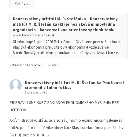
Zistiť viac
Konzervatívny inštitút M. R. Štefánika – Konzervatívny
inštitút M. R. Štefánika (KI) je nezisková mimovládna
organizácia – konzervatívne orientovaný think-tank.
www.konzervativizmus.sk
KI informuje 1. júna 2026 Peter Gonda Otvárame prvý ročník kurzu
Klasická ekonómia pre učiteľov # ekonómia # vzdelávanie
Stredoškolským učiteľom ponúkame unikátny vzdelávací kurz ek...
Zobraziť na Facebooku
·
Zdieľať
Konzervatívny inštitút M. R. Štefánika
Používateľ
si zmenil titulnú fotku.
1 mesiac pred
PRIPRAVILI SME KURZ ZÁKLADOV EKONOMICKÉHO MYSLENIA PRE
UČITEĽOV
Aktívni stredoškolskí učitelia so záujmom o ekonomické myslenie sa
môžu prihlásiť na náš víkendový kurz Klasická ekonómia pre učiteľov
(KEPU) 2026 do 31. JÚLA.