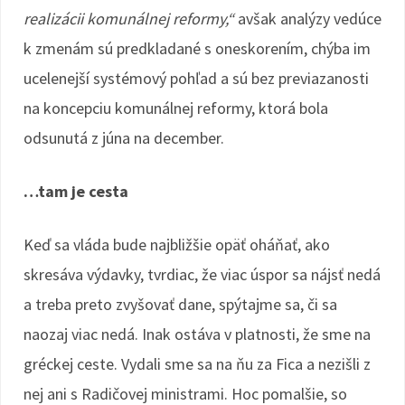
realizácii komunálnej reformy,“
avšak analýzy vedúce
k zmenám sú predkladané s oneskorením, chýba im
ucelenejší systémový pohľad a sú bez previazanosti
na koncepciu komunálnej reformy, ktorá bola
odsunutá z júna na december.
…tam je cesta
Keď sa vláda bude najbližšie opäť oháňať, ako
skresáva výdavky, tvrdiac, že viac úspor sa nájsť nedá
a treba preto zvyšovať dane, spýtajme sa, či sa
naozaj viac nedá. Inak ostáva v platnosti, že sme na
gréckej ceste. Vydali sme sa na ňu za Fica a nezišli z
nej ani s Radičovej ministrami. Hoc pomalšie, so