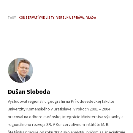
TAGY:
KONZERVATÍVNE LISTY
VEREJNÁ SPRÁVA
VLÁDA
Dušan Sloboda
Vyštudoval regionálnu geografiu na Prírodovedeckej fakulte
Univerzity Komenského v Bratislave. V rokoch 2001 – 2004
pracoval na odbore európskej integrácie Ministerstva výstavby a
regionálneho rozvoja SR. V Konzervatívnom inštitúte M. R.
Štefánika pracuje od roku 2004 ako analytik, pričom sa špecializuje