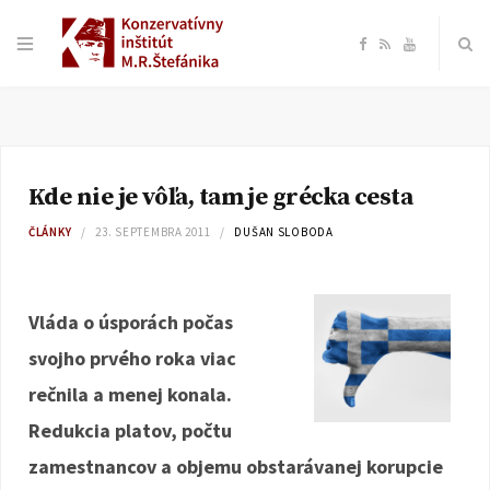
F
R
Y
a
S
o
c
S
u
Kde nie je vôľa, tam je grécka cesta
e
T
ČLÁNKY
23. SEPTEMBRA 2011
DUŠAN SLOBODA
b
u
o
b
Vláda o úsporách počas
svojho prvého roka viac
o
e
rečnila a menej konala.
k
Redukcia platov, počtu
zamestnancov a objemu obstarávanej korupcie