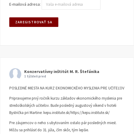
E-mailová adresa:
Konzervatívny inštitút M. R. Štefánika
1 týždeň pred
POSLEDNÉ MIESTA NA KURZ EKONOMICKÉHO MYSLENIA PRE UČITEĽOV
Pripravujeme prvý ročník kurzu základov ekonomického myslenia pre
stredoškolských učiteľov. Bude posledný augustový víkend v hoteli
Bystrička pri Martine:
kepu.institute.sk/https://kepu.institute.sk/
Pre záujemcov o neho s ubytovaním ostalo pár posledných miest.
Môžu sa prihlásiť do 31. júla, čím skôr, tým lepšie.