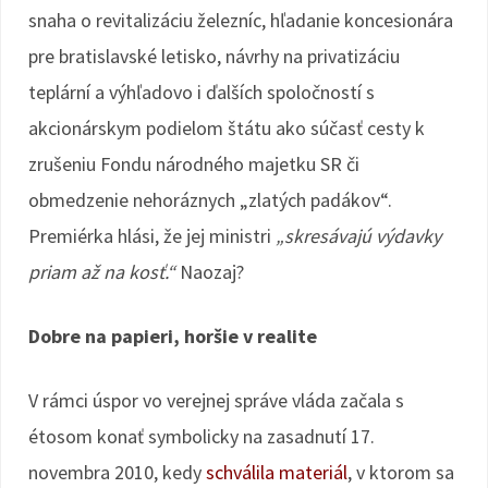
snaha o revitalizáciu železníc, hľadanie koncesionára
pre bratislavské letisko, návrhy na privatizáciu
teplární a výhľadovo i ďalších spoločností s
akcionárskym podielom štátu ako súčasť cesty k
zrušeniu Fondu národného majetku SR či
obmedzenie nehoráznych „zlatých padákov“.
Premiérka hlási, že jej ministri
„skresávajú výdavky
priam až na kosť.“
Naozaj?
Dobre na papieri, horšie v realite
V rámci úspor vo verejnej správe vláda začala s
étosom konať symbolicky na zasadnutí 17.
novembra 2010, kedy
schválila materiál
, v ktorom sa