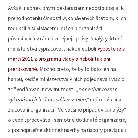
Avšak, napriek oným deklaráciám nedošlo dosiaľ k
prehodnoteniu činností vykonávaných štátom, k ich
redukcii a súvisiacemu rušeniu organizácií
pôsobiacich v rámci verejnej správy. Analýzy, ktoré
ministerstvá vypracovali, nakoniec boli
vypustené v
marci 2011 z programu vlády a neboli tak ani
prerokované
. Možno preto, že by to bolo len na
hanbu, keďže ministerstvá v nich pojednávali viac o
zdôvodňovaní nevyhnutnosti
„ponechať rozsah
vykonávaných činností bez zmien,“
než o rušení a
zlučovaní organizácií. Vo väčšine prípadov „analýzy“
o sebe spracovávali samotné dotknuté organizácie,
a pochopiteľne skôr než návrhy na úspory prevládali