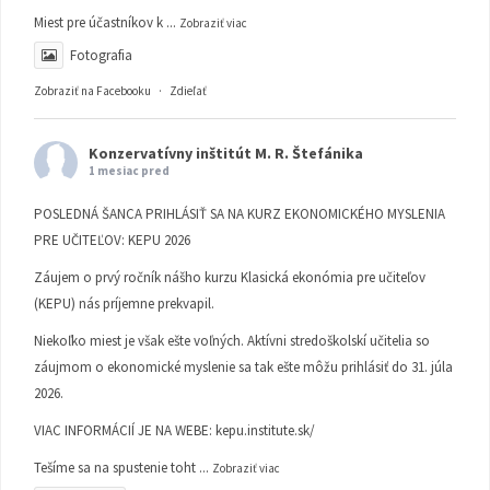
Miest pre účastníkov k
...
Zobraziť viac
Fotografia
Zobraziť na Facebooku
·
Zdieľať
Konzervatívny inštitút M. R. Štefánika
1 mesiac pred
POSLEDNÁ ŠANCA PRIHLÁSIŤ SA NA KURZ EKONOMICKÉHO MYSLENIA
PRE UČITEĽOV: KEPU 2026
Záujem o prvý ročník nášho kurzu Klasická ekonómia pre učiteľov
(KEPU) nás príjemne prekvapil.
Niekoľko miest je však ešte voľných. Aktívni stredoškolskí učitelia so
záujmom o ekonomické myslenie sa tak ešte môžu prihlásiť do 31. júla
2026.
VIAC INFORMÁCIÍ JE NA WEBE:
kepu.institute.sk/
Tešíme sa na spustenie toht
...
Zobraziť viac