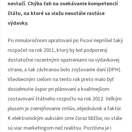
nestačí. Chýba ťah na osekávanie kompetencií
štátu, na ktoré sa viažu neustále rastúce
výdavky.
Po minuloročnom upratovaní po Ficovi neprišiel taký
rozpočet na rok 2011, ktorý by bol podporený
dostatočne razantnými opatreniami na výdavkovej
strane, a tak záchranou bolo zvyšovanie daní (DPH).
Všeobecným cieľom na tento rok preto malo byť
dosiahnutie úspor pri plánovaní a kvalitnejšom
zostavovaní štátneho rozpočtu na rok 2012. Veľkým
plusom je zverejňovanie zmlúv, objednávok a faktúr.
K elektronickým aukciám sme čoraz bližšie, no stále
sú viac marketingom než realitou. Pozitívna je i