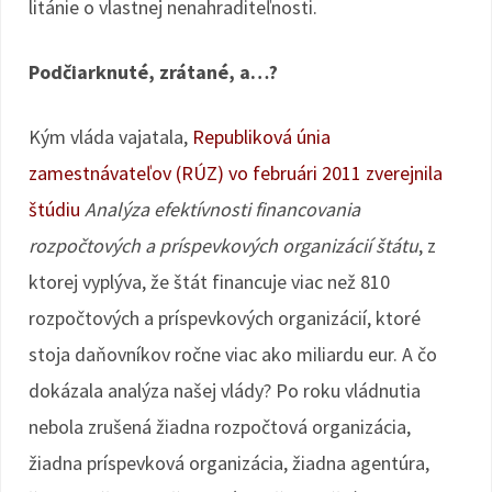
litánie o vlastnej nenahraditeľnosti.
Podčiarknuté, zrátané, a…?
Kým vláda vajatala,
Republiková únia
zamestnávateľov (RÚZ) vo februári 2011 zverejnila
štúdiu
Analýza efektívnosti financovania
rozpočtových a príspevkových organizácií štátu
, z
ktorej vyplýva, že štát financuje viac než 810
rozpočtových a príspevkových organizácií, ktoré
stoja daňovníkov ročne viac ako miliardu eur. A čo
dokázala analýza našej vlády? Po roku vládnutia
nebola zrušená žiadna rozpočtová organizácia,
žiadna príspevková organizácia, žiadna agentúra,