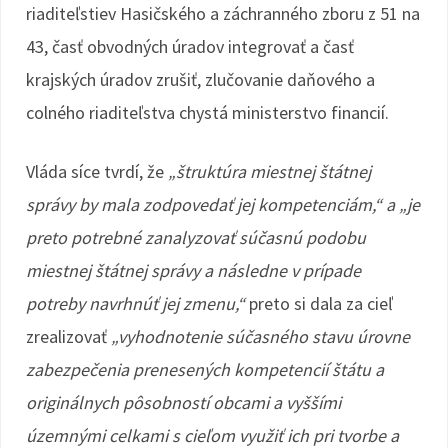
riaditeľstiev Hasičského a záchranného zboru z 51 na
43, časť obvodných úradov integrovať a časť
krajských úradov zrušiť, zlučovanie daňového a
colného riaditeľstva chystá ministerstvo financií.
Vláda síce tvrdí, že
„štruktúra miestnej štátnej
správy by mala zodpovedať jej kompetenciám,“ a „je
preto potrebné zanalyzovať súčasnú podobu
miestnej štátnej správy a následne v prípade
potreby navrhnúť jej zmenu,“
preto si dala za cieľ
zrealizovať
„vyhodnotenie súčasného stavu úrovne
zabezpečenia prenesených kompetencií štátu a
originálnych pôsobností obcami a vyššími
územnými celkami s cieľom využiť ich pri tvorbe a