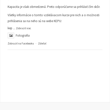
Kapacita je však obmedzená. Preto odporúčame sa prihlásiť čím skôr.
Všetky informácie o tomto vzdelávacom kurze pre nich a o možnosti
prihlásenia sa na neho sú na webe KEPU:
kep
...
Zobraziť viac
Fotografia
Zobraziť na Facebooku
·
Zdieľať