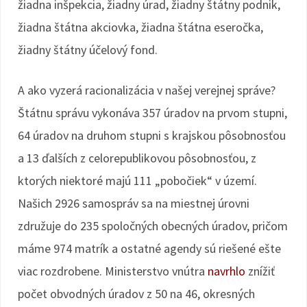
žiadna inšpekcia, žiadny úrad, žiadny štátny podnik,
žiadna štátna akciovka, žiadna štátna eseročka,
žiadny štátny účelový fond.
A ako vyzerá racionalizácia v našej verejnej správe?
Štátnu správu vykonáva 357 úradov na prvom stupni,
64 úradov na druhom stupni s krajskou pôsobnosťou
a 13 ďalších z celorepublikovou pôsobnosťou, z
ktorých niektoré majú 111 „pobočiek“ v území.
Našich 2926 samospráv sa na miestnej úrovni
združuje do 235 spoločných obecných úradov, pričom
máme 974 matrík a ostatné agendy sú riešené ešte
viac rozdrobene. Ministerstvo vnútra
navrhlo
znížiť
počet obvodných úradov z 50 na 46, okresných