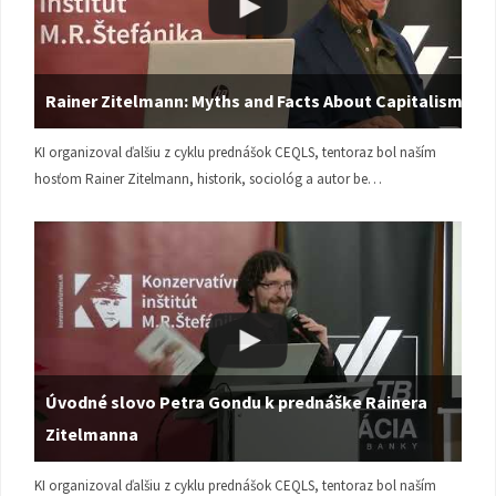
Rainer Zitelmann: Myths and Facts About Capitalism
KI organizoval ďalšiu z cyklu prednášok CEQLS, tentoraz bol naším
hosťom Rainer Zitelmann, historik, sociológ a autor be…
Úvodné slovo Petra Gondu k prednáške Rainera
Zitelmanna
KI organizoval ďalšiu z cyklu prednášok CEQLS, tentoraz bol naším