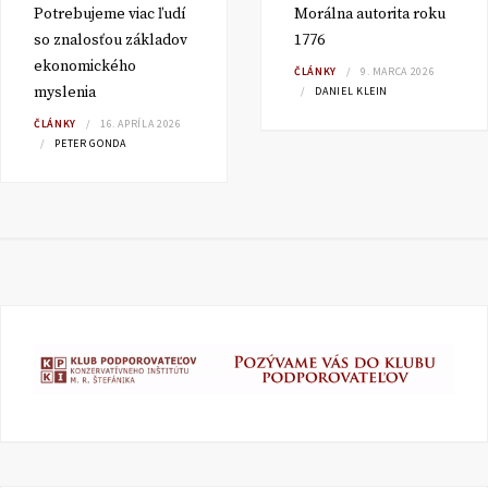
Potrebujeme viac ľudí
Morálna autorita roku
so znalosťou základov
1776
ekonomického
ČLÁNKY
9. MARCA 2026
myslenia
DANIEL KLEIN
ČLÁNKY
16. APRÍLA 2026
PETER GONDA