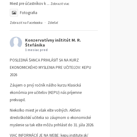
ČLÁNKY
19. AUGUSTA 2025
ČLÁNKY
9. JÚNA 2025
Miest pre účastníkov k
...
Zobraziť viac
DUŠAN SLOBODA
DUŠAN SLOBODA
Fotografia
Zobraziť na Facebooku
·
Zdieľať
Konzervatívny inštitút M. R.
Štefánika
1 mesiac pred
POSLEDNÁ ŠANCA PRIHLÁSIŤ SA NA KURZ
EKONOMICKÉHO MYSLENIA PRE UČITEĽOV: KEPU
2026
Záujem o prvý ročník nášho kurzu Klasická
ekonómia pre učiteľov (KEPU) nás príjemne
prekvapil.
Niekoľko miest je však ešte voľných. Aktívni
stredoškolskí učitelia so záujmom o ekonomické
myslenie sa tak ešte môžu prihlásiť do 31. júla 2026.
VIAC INFORMÁCIÍ JE NA WEBE:
kepu.institute.sk/