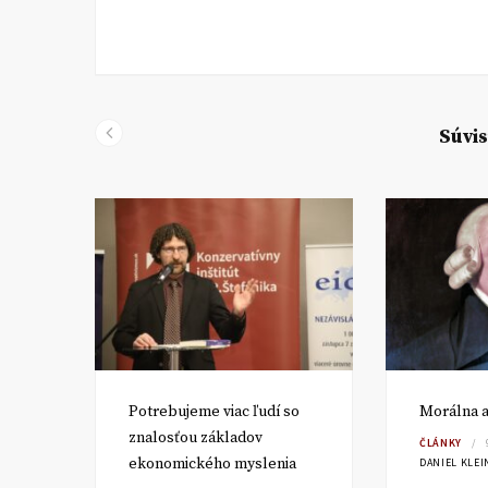
Súvis
v a
Potrebujeme viac ľudí so
Morálna a
znalosťou základov
ČLÁNKY
ekonomického myslenia
DANIEL KLEI