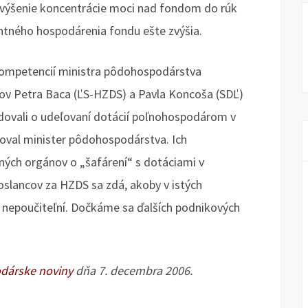
výšenie koncentrácie moci nad fondom do rúk
entného hospodárenia fondu ešte zvýšia.
kompetencií ministra pôdohospodárstva
rov Petra Baca (ĽS-HZDS) a Pavla Koncoša (SDĽ)
odovali o udeľovaní dotácií poľnohospodárom v
doval minister pôdohospodárstva. Ich
lných orgánov o „šafárení“ s dotáciami v
oslancov za HZDS sa zdá, akoby v istých
ny nepoučiteľní. Dočkáme sa ďalších podnikových
dárske noviny
dňa 7. decembra 2006.