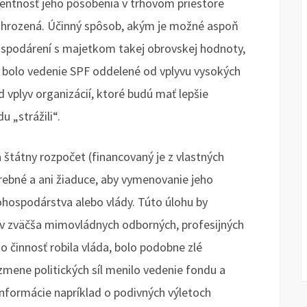
rentnosť jeho pôsobenia v trhovom priestore
hrozená. Účinný spôsob, akým je možné aspoň
 hospodárení s majetkom takej obrovskej hodnoty,
 bolo vedenie SPF oddelené od vplyvu vysokých
d vplyv organizácií, ktoré budú mať lepšie
 „strážili“.
 štátny rozpočet (financovaný je z vlastných
trebné a ani žiaduce, aby vymenovanie jeho
ohospodárstva alebo vlády. Túto úlohu by
v zväčša mimovládnych odborných, profesijných
o činnosť robila vláda, bolo podobne zlé
 zmene politických síl menilo vedenie fondu a
 informácie napríklad o podivných výletoch