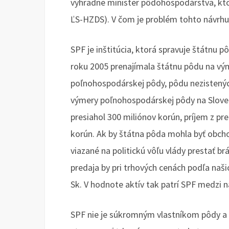
výhradne minister pôdohospodárstva, ktor
ĽS-HZDS). V čom je problém tohto návrhu
SPF je inštitúcia, ktorá spravuje štátnu 
roku 2005 prenajímala štátnu pôdu na vým
poľnohospodárskej pôdy, pôdu nezistených
výmery poľnohospodárskej pôdy na Sloven
presiahol 300 miliónov korún, príjem z pr
korún. Ak by štátna pôda mohla byť obchod
viazané na politickú vôľu vlády prestať br
predaja by pri trhových cenách podľa naši
Sk. V hodnote aktív tak patrí SPF medzi n
SPF nie je súkromným vlastníkom pôdy a 