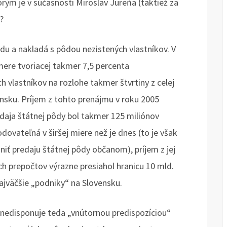
ým je v súčasnosti Miroslav Jureňa (taktiež za
?
pôdu a nakladá s pôdou nezistených vlastníkov. V
ere tvoriacej takmer 7,5 percenta
 vlastníkov na rozlohe takmer štvrtiny z celej
sku. Príjem z tohto prenájmu v roku 2005
edaja štátnej pôdy bol takmer 125 miliónov
ovateľná v širšej miere než je dnes (to je však
ániť predaju štátnej pôdy občanom), príjem z jej
ch prepočtov výrazne presiahol hranicu 10 mld.
ajväčšie „podniky“ na Slovensku.
nedisponuje teda „vnútornou predispozíciou“