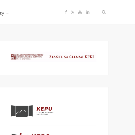
F
R
Y
L
ty
a
S
o
i
c
S
u
n
e
T
k
b
u
e
o
b
d
o
e
I
k
n