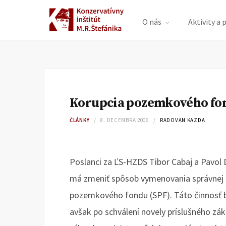
O nás
Aktivity a 
Korupcia pozemkového fo
ČLÁNKY
8. DECEMBRA 2006
RADOVAN KAZDA
Poslanci za ĽS-HZDS Tibor Cabaj a Pavol D
má zmeniť spôsob vymenovania správnej 
pozemkového fondu (SPF). Táto činnosť b
avšak po schválení novely príslušného z