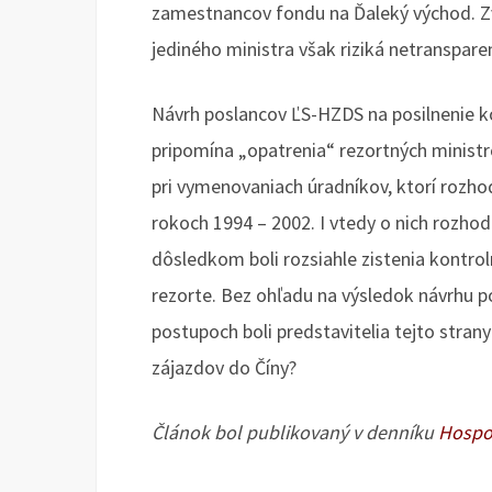
zamestnancov fondu na Ďaleký východ. Z
jediného ministra však riziká netranspar
Návrh poslancov ĽS-HZDS na posilnenie 
pripomína „opatrenia“ rezortných minist
pri vymenovaniach úradníkov, ktorí rozh
rokoch 1994 – 2002. I vtedy o nich rozho
dôsledkom boli rozsiahle zistenia kontro
rezorte. Bez ohľadu na výsledok návrhu p
postupoch boli predstavitelia tejto stra
zájazdov do Číny?
Článok bol publikovaný v denníku
Hospo