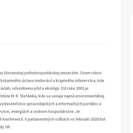
o na Slovenskej poľnohospodárskej univerzite. Osem rokov
ýskumného ústavu meliorácií a krajinného inžinierstva, kde
ávlah, odvodnenia pôd a ekológii. Od roku 2002 je
titúte M. R. Štefánika, kde sa venuje najmä enviromentálnej
né vydavateľstvo spravodajských a informačných portálov a
stve, energiách a vodnom hospodárstve. Je
konferencií. V parlamentných voľbách vo februári 2020 bol
dy SR.