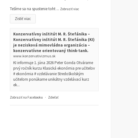
Tešíme sa na spustenie toht
...
Zobraziť viac
Zistiť viac
Konzervatívny inštitút M. R. Štefánika –
Konzervatívny inštitút M. R. Štefánika (KI)
je nezisková mimovládna organizácia –
konzervatívne orientovaný think-tank.
www.konzervativizmus.sk
KI informuje 1. júna 2026 Peter Gonda Otvárame
prvý ročník kurzu Klasická ekonómia pre učiteľov
# ekonómia # vzdelávanie Stredoškolským
učiteľom ponúkame unikátny vzdelávací kurz
ek...
Zobraziť na Facebooku
·
Zdieľať