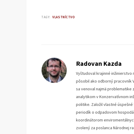
TAGY:
VLASTNÍCTVO
Radovan Kazda
Vyštudoval krajinné inžinierstv
pôsobil ako odborný pracovník V
sa venoval najmä problematike z
analytikom v Konzervatívnom inš
politike. Založil vlastné úspeš
periodík o odpadovom hospodár
koordinátorom enviromentálnych 
zvolený za poslanca Národnej ra