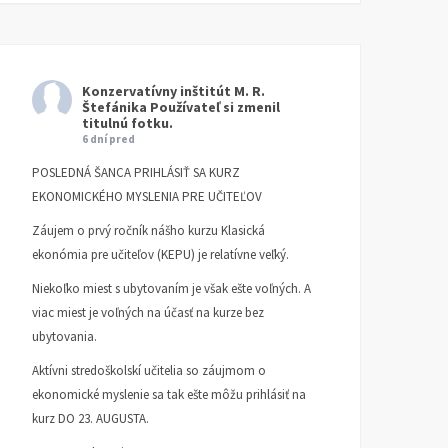
Konzervatívny inštitút M. R.
Štefánika
Používateľ si zmenil
titulnú fotku.
6 dní pred
POSLEDNÁ ŠANCA PRIHLÁSIŤ SA KURZ
EKONOMICKÉHO MYSLENIA PRE UČITEĽOV
Záujem o prvý ročník nášho kurzu Klasická
ekonómia pre učiteľov (KEPU) je relatívne veľký.
Niekoľko miest s ubytovaním je však ešte voľných. A
viac miest je voľných na účasť na kurze bez
ubytovania.
Aktívni stredoškolskí učitelia so záujmom o
ekonomické myslenie sa tak ešte môžu prihlásiť na
kurz DO 23. AUGUSTA.