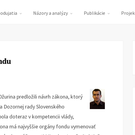
podujatia
Názory a analýzy
Publikácie
Projek
ndu
žurina predložili návrh zákona, ktorý
a Dozornej rady Slovenského
ola doteraz v kompetencii vlády,
ákona má najvyššie orgány fondu vymenovať