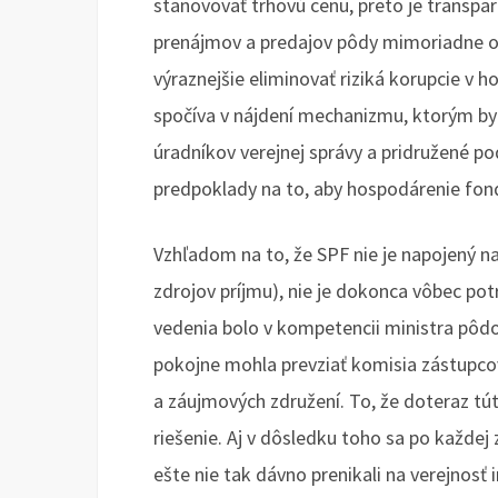
stanovovať trhovú cenu, preto je transpa
prenájmov a predajov pôdy mimoriadne o
výraznejšie eliminovať riziká korupcie v
spočíva v nájdení mechanizmu, ktorým by
úradníkov verejnej správy a pridružené po
predpoklady na to, aby hospodárenie fondu
Vzhľadom na to, že SPF nie je napojený na
zdrojov príjmu), nie je dokonca vôbec po
vedenia bolo v kompetencii ministra pôd
pokojne mohla prevziať komisia zástupco
a záujmových združení. To, že doteraz tút
riešenie. Aj v dôsledku toho sa po každej
ešte nie tak dávno prenikali na verejnosť