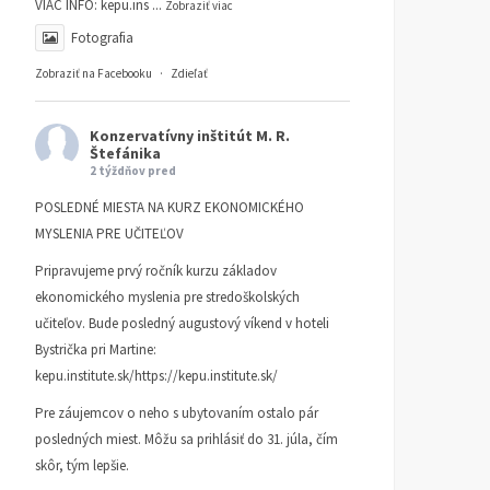
VIAC INFO:
kepu.ins
...
Zobraziť viac
Fotografia
Zobraziť na Facebooku
·
Zdieľať
Konzervatívny inštitút M. R.
Štefánika
2 týždňov pred
POSLEDNÉ MIESTA NA KURZ EKONOMICKÉHO
MYSLENIA PRE UČITEĽOV
Pripravujeme prvý ročník kurzu základov
ekonomického myslenia pre stredoškolských
učiteľov. Bude posledný augustový víkend v hoteli
Bystrička pri Martine:
kepu.institute.sk/https://kepu.institute.sk/
Pre záujemcov o neho s ubytovaním ostalo pár
Prečo nie tri socialistické
Zreformuje Fico
posledných miest. Môžu sa prihlásiť do 31. júla, čím
kraje, a vlastne ani tých
samosprávu na Slovensk
skôr, tým lepšie.
osem z mečiarizmu
Tak určitee!