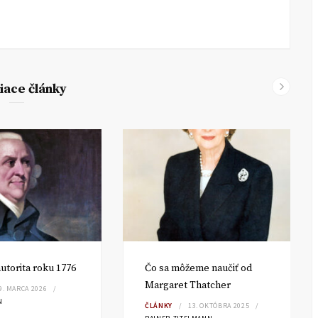
iace články
utorita roku 1776
Čo sa môžeme naučiť od
Margaret Thatcher
9. MARCA 2026
N
ČLÁNKY
13. OKTÓBRA 2025