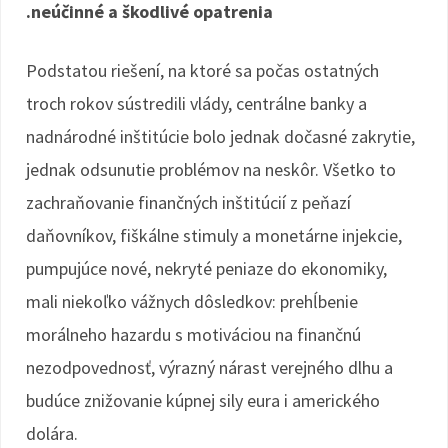
.neúčinné a škodlivé opatrenia
Podstatou riešení, na ktoré sa počas ostatných
troch rokov sústredili vlády, centrálne banky a
nadnárodné inštitúcie bolo jednak dočasné zakrytie,
jednak odsunutie problémov na neskôr. Všetko to
zachraňovanie finančných inštitúcií z peňazí
daňovníkov, fiškálne stimuly a monetárne injekcie,
pumpujúce nové, nekryté peniaze do ekonomiky,
mali niekoľko vážnych dôsledkov: prehĺbenie
morálneho hazardu s motiváciou na finančnú
nezodpovednosť, výrazný nárast verejného dlhu a
budúce znižovanie kúpnej sily eura i amerického
dolára.