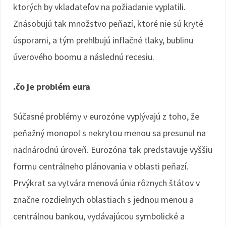
ktorých by vkladateľov na požiadanie vyplatili.
Znásobujú tak množstvo peňazí, ktoré nie sú kryté
úsporami, a tým prehlbujú inflačné tlaky, bublinu
úverového boomu a následnú recesiu.
.čo je problém eura
Súčasné problémy v eurozóne vyplývajú z toho, že
peňažný monopol s nekrytou menou sa presunul na
nadnárodnú úroveň. Eurozóna tak predstavuje vyššiu
formu centrálneho plánovania v oblasti peňazí.
Prvýkrat sa vytvára menová únia rôznych štátov v
značne rozdielnych oblastiach s jednou menou a
centrálnou bankou, vydávajúcou symbolické a