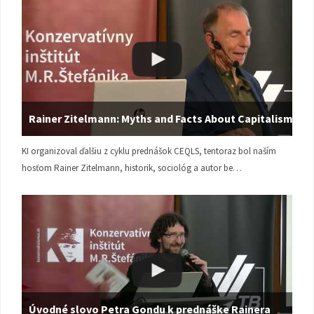
Rainer Zitelmann: Myths and Facts About Capitalism
KI organizoval ďalšiu z cyklu prednášok CEQLS, tentoraz bol naším
hosťom Rainer Zitelmann, historik, sociológ a autor be…
Úvodné slovo Petra Gondu k prednáške Rainera