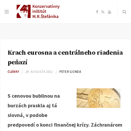
F
R
Y
a
S
o
c
S
u
Krach eurosna a centrálneho riadenia
e
T
peňazí
b
u
ČLÁNKY
29. AUGUSTA 2011
PETER GONDA
o
b
S cenovou bublinou na
o
e
burzách praskla aj tá
k
slovná, v podobe
predpovedí o konci finančnej krízy. Záchranárom