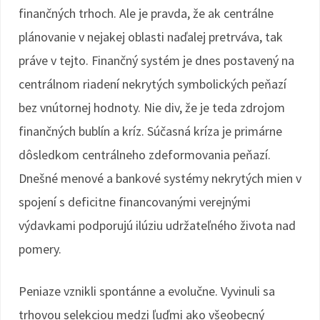
finančných trhoch. Ale je pravda, že ak centrálne
plánovanie v nejakej oblasti naďalej pretrváva, tak
práve v tejto. Finančný systém je dnes postavený na
centrálnom riadení nekrytých symbolických peňazí
bez vnútornej hodnoty. Nie div, že je teda zdrojom
finančných bublín a kríz. Súčasná kríza je primárne
dôsledkom centrálneho zdeformovania peňazí.
Dnešné menové a bankové systémy nekrytých mien v
spojení s deficitne financovanými verejnými
výdavkami podporujú ilúziu udržateľného života nad
pomery.
Peniaze vznikli spontánne a evolučne. Vyvinuli sa
trhovou selekciou medzi ľuďmi ako všeobecný