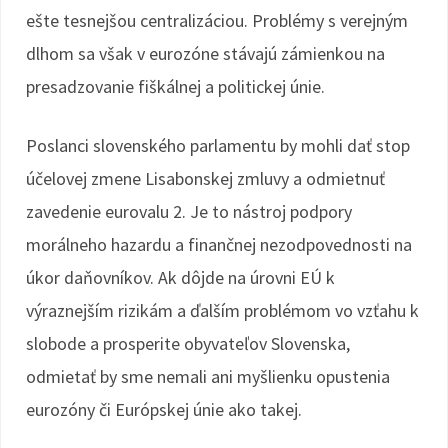
ešte tesnejšou centralizáciou. Problémy s verejným
dlhom sa však v eurozóne stávajú zámienkou na
presadzovanie fiškálnej a politickej únie.
Poslanci slovenského parlamentu by mohli dať stop
účelovej zmene Lisabonskej zmluvy a odmietnuť
zavedenie eurovalu 2. Je to nástroj podpory
morálneho hazardu a finančnej nezodpovednosti na
úkor daňovníkov. Ak dôjde na úrovni EÚ k
výraznejším rizikám a ďalším problémom vo vzťahu k
slobode a prosperite obyvateľov Slovenska,
odmietať by sme nemali ani myšlienku opustenia
eurozóny či Európskej únie ako takej.