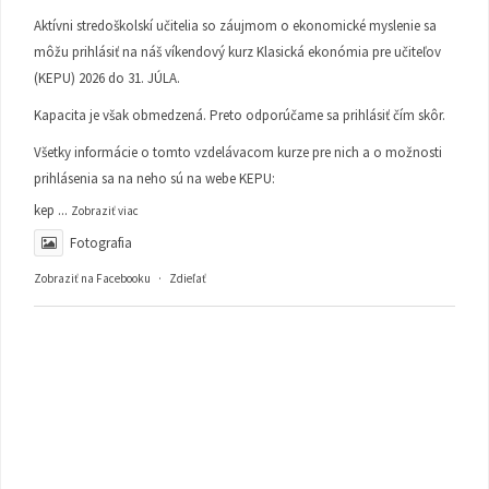
Aktívni stredoškolskí učitelia so záujmom o ekonomické myslenie sa
môžu prihlásiť na náš víkendový kurz Klasická ekonómia pre učiteľov
(KEPU) 2026 do 31. JÚLA.
Kapacita je však obmedzená. Preto odporúčame sa prihlásiť čím skôr.
Všetky informácie o tomto vzdelávacom kurze pre nich a o možnosti
prihlásenia sa na neho sú na webe KEPU:
kep
...
Zobraziť viac
Fotografia
Zobraziť na Facebooku
·
Zdieľať