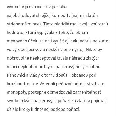
výmenný prostriedok v podobe
najobchodovateľnejšej komodity (najmä zlaté a
strieborné mince). Tieto platidlá mali svoju vnútornú
hodnotu, ktorá vyplývala z toho, že okrem
menového účelu sa dali využiť aj inak (napríklad zlato
vo výrobe šperkov a neskôr v priemysle). Nikto by
dobrovoľne neakceptoval trvalú náhradu zlatých
mincí neplnohodnotnými papierovými symbolmi.
Panovníci a vlády k tomu donútili občanov pod
hrozbou trestov. Vytvorili peňažné administratívne
monopoly, postupne obmedzovali zameniteľnosť
symbolických papierových peňazí za zlato a prijímali
ďalšie kroky k dnešnej podobe peňazí.