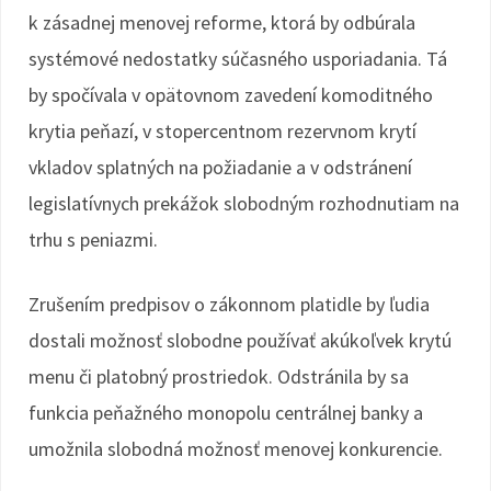
k zásadnej menovej reforme, ktorá by odbúrala
systémové nedostatky súčasného usporiadania. Tá
by spočívala v opätovnom zavedení komoditného
krytia peňazí, v stopercentnom rezervnom krytí
vkladov splatných na požiadanie a v odstránení
legislatívnych prekážok slobodným rozhodnutiam na
trhu s peniazmi.
Zrušením predpisov o zákonnom platidle by ľudia
dostali možnosť slobodne používať akúkoľvek krytú
menu či platobný prostriedok. Odstránila by sa
funkcia peňažného monopolu centrálnej banky a
umožnila slobodná možnosť menovej konkurencie.