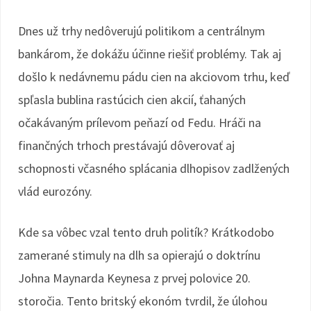
Dnes už trhy nedôverujú politikom a centrálnym
bankárom, že dokážu účinne riešiť problémy. Tak aj
došlo k nedávnemu pádu cien na akciovom trhu, keď
spľasla bublina rastúcich cien akcií, ťahaných
očakávaným prílevom peňazí od Fedu. Hráči na
finančných trhoch prestávajú dôverovať aj
schopnosti včasného splácania dlhopisov zadlžených
vlád eurozóny.
Kde sa vôbec vzal tento druh politík? Krátkodobo
zamerané stimuly na dlh sa opierajú o doktrínu
Johna Maynarda Keynesa z prvej polovice 20.
storočia. Tento britský ekonóm tvrdil, že úlohou