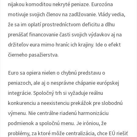
nijakou komoditou nekryté peniaze. Eurozóna
motivuje svojich členov na zadlžovanie. Vlády vedia,
že sa im oplatí prostredníctvom deficitu a dlhu
prenášať financovanie časti svojich výdavkov aj na
držiteľov eura mimo hraníc ich krajiny. Ide o efekt
čierneho pasažierstva.
Euro sa opiera nielen o chybnú predstavu o
peniazoch, ale aj o nesprávne chápanie európskej
integrácie. Spoločný trh si vyžaduje reálnu
konkurenciu a neexistenciu prekážok pre slobodnú
výmenu. Nie centrálne riadenú harmonizáciu
podmienok a spoločnú menu. Je iróniou, že
problémy, za ktoré môže centralizácia, chce EÚ riešiť