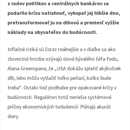
z radov politikov a centrálnych bankárov sa
podarilo krízu natiahnuť, vykopať jej hlbšie dno,
pretransformovať ju na dlhovú a preniesť vyššie
náklady na obyvateľov do budúcnosti.
Inflačné riziká sú čoraz reálnejšie a v diaľke sa ako
zlovestná hrozba ozývajú slová bývalého šéfa Fedu,
Alana Greenspana, že „USA dokážu splatiť akýkoľvek
dlh, lebo môžu vytlačiť toľko peňazí, koľko bude
treba“. Ostalo tiež podhubie pre opakované krízy v
budúcnosti. Regulátori totiž neriešia systémové
príčiny ekonomických turbulencií. Plátajú akurát
diery.