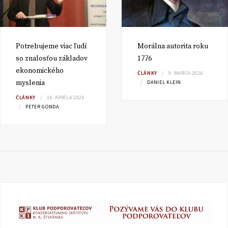
Potrebujeme viac ľudí
Morálna autorita roku
so znalosťou základov
1776
ekonomického
ČLÁNKY
9. MARCA 2026
myslenia
DANIEL KLEIN
ČLÁNKY
16. APRÍLA 2026
PETER GONDA