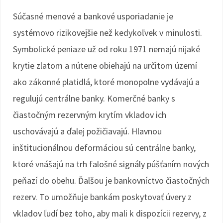
Súčasné menové a bankové usporiadanie je
systémovo rizikovejšie než kedykoľvek v minulosti.
Symbolické peniaze už od roku 1971 nemajú nijaké
krytie zlatom a nútene obiehajú na určitom území
ako zákonné platidlá, ktoré monopolne vydávajú a
regulujú centrálne banky. Komerčné banky s
čiastočným rezervným krytím vkladov ich
uschovávajú a ďalej požičiavajú. Hlavnou
inštitucionálnou deformáciou sú centrálne banky,
ktoré vnášajú na trh falošné signály púšťaním nových
peňazí do obehu. Ďalšou je bankovníctvo čiastočných
rezerv. To umožňuje bankám poskytovať úvery z
vkladov ľudí bez toho, aby mali k dispozícii rezervy, z