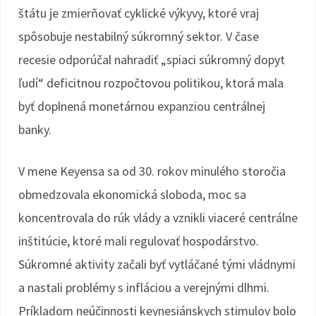
štátu je zmierňovať cyklické výkyvy, ktoré vraj
spôsobuje nestabilný súkromný sektor. V čase
recesie odporúčal nahradiť „spiaci súkromný dopyt
ľudí“ deficitnou rozpočtovou politikou, ktorá mala
byť doplnená monetárnou expanziou centrálnej
banky.
V mene Keyensa sa od 30. rokov minulého storočia
obmedzovala ekonomická sloboda, moc sa
koncentrovala do rúk vlády a vznikli viaceré centrálne
inštitúcie, ktoré mali regulovať hospodárstvo.
Súkromné aktivity začali byť vytláčané tými vládnymi
a nastali problémy s infláciou a verejnými dlhmi.
Príkladom neúčinnosti keynesiánskych stimulov bolo