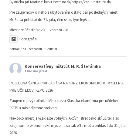
Bystrička pri Martine:
kepu.institute.sk/https://kepu.institute.sk/
Pre záujemcov o neho s ubytovaním ostalo pár posledných miest.
Môžu sa prihlásiť do 31. júla, čím skôr, tým lepšie.
Miest pre účastníkov k
...
Zobraziť viac
Fotografia
Zobraziť na Facebooku
·
Zdieľať
Konzervatívny inštitút M. R. Štefánika
1 mesiac pred
POSLEDNÁ ŠANCA PRIHLÁSIŤ SA NA KURZ EKONOMICKÉHO MYSLENIA
PRE UČITEĽOV: KEPU 2026
Záujem o prvý ročník nášho kurzu Klasická ekonómia pre učiteľov
(KEPU) nás príjemne prekvapil.
Niekoľko miest je však ešte voľných. Aktívni stredoškolskí učitelia so
záujmom o ekonomické myslenie sa tak ešte môžu prihlásiť do 31. júla
2026.