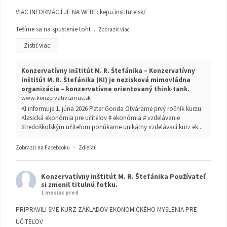
VIAC INFORMÁCIÍ JE NA WEBE:
kepu.institute.sk/
Tešíme sa na spustenie toht
...
Zobraziť viac
Zistiť viac
Konzervatívny inštitút M. R. Štefánika – Konzervatívny
inštitút M. R. Štefánika (KI) je nezisková mimovládna
organizácia – konzervatívne orientovaný think-tank.
www.konzervativizmus.sk
KI informuje 1. júna 2026 Peter Gonda Otvárame prvý ročník kurzu
Klasická ekonómia pre učiteľov # ekonómia # vzdelávanie
Stredoškolským učiteľom ponúkame unikátny vzdelávací kurz ek...
Zobraziť na Facebooku
·
Zdieľať
Konzervatívny inštitút M. R. Štefánika
Používateľ
si zmenil titulnú fotku.
1 mesiac pred
PRIPRAVILI SME KURZ ZÁKLADOV EKONOMICKÉHO MYSLENIA PRE
UČITEĽOV