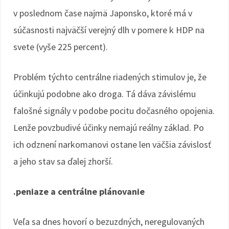
v poslednom čase najmä Japonsko, ktoré má v
súčasnosti najväčší verejný dlh v pomere k HDP na
svete (vyše 225 percent).
Problém týchto centrálne riadených stimulov je, že
účinkujú podobne ako droga. Tá dáva závislému
falošné signály v podobe pocitu dočasného opojenia.
Lenže povzbudivé účinky nemajú reálny základ. Po
ich odznení narkomanovi ostane len väčšia závislosť
a jeho stav sa ďalej zhorší.
.peniaze a centrálne plánovanie
Veľa sa dnes hovorí o bezuzdných, neregulovaných