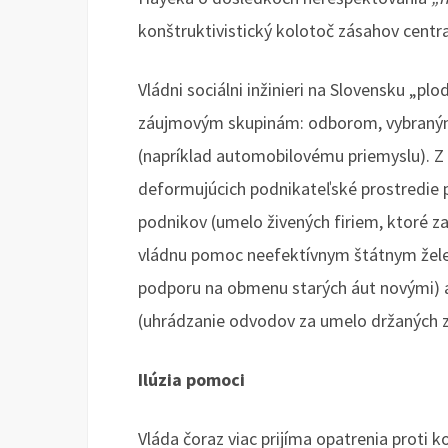
konštruktivistický kolotoč zásahov centra
Vládni sociálni inžinieri na Slovensku „pl
záujmovým skupinám: odborom, vybran
(napríklad automobilovému priemyslu). Z
deformujúcich podnikateľské prostredie 
podnikov (umelo živených firiem, ktoré
vládnu pomoc neefektívnym štátnym žele
podporu na obmenu starých áut novými) 
(uhrádzanie odvodov za umelo držaných 
Ilúzia pomoci
Vláda čoraz viac prijíma opatrenia proti