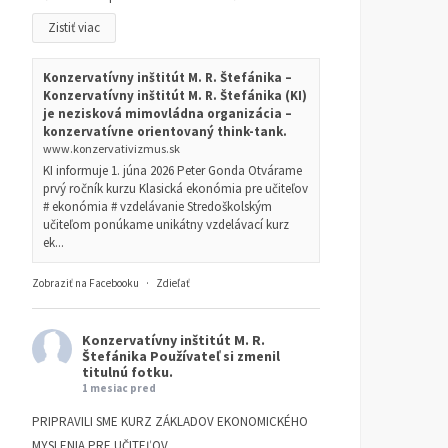
Zistiť viac
Konzervatívny inštitút M. R. Štefánika –
Konzervatívny inštitút M. R. Štefánika (KI)
je nezisková mimovládna organizácia –
konzervatívne orientovaný think-tank.
www.konzervativizmus.sk
KI informuje 1. júna 2026 Peter Gonda Otvárame
prvý ročník kurzu Klasická ekonómia pre učiteľov
# ekonómia # vzdelávanie Stredoškolským
učiteľom ponúkame unikátny vzdelávací kurz
ek...
Zobraziť na Facebooku
·
Zdieľať
Konzervatívny inštitút M. R.
Štefánika
Používateľ si zmenil
titulnú fotku.
1 mesiac pred
PRIPRAVILI SME KURZ ZÁKLADOV EKONOMICKÉHO
MYSLENIA PRE UČITEĽOV