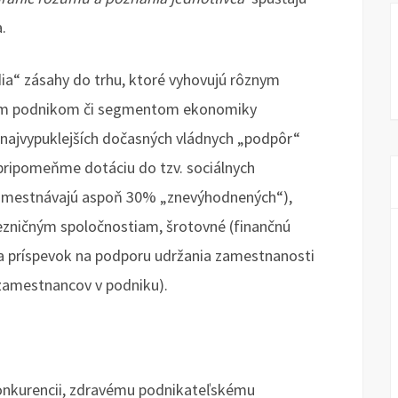
.
odia“ zásahy do trhu, ktoré vyhovujú rôznym
ým podnikom či segmentom ekonomiky
 najvypuklejších dočasných vládnych „podpôr“
pripomeňme dotáciu do tzv. sociálnych
 zamestnávajú aspoň 30% „znevýhodnených“),
zničným spoločnostiam, šrotovné (finančnú
a príspevok na podporu udržania zamestnanosti
zamestnancov v podniku).
 konkurencii, zdravému podnikateľskému