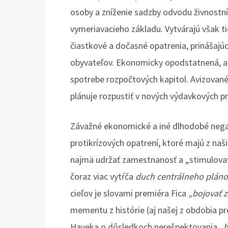
osoby a zníženie sadzby odvodu živnostn
vymeriavacieho základu. Vytvárajú však tie
čiastkové a dočasné opatrenia, prinášaj
obyvateľov. Ekonomicky opodstatnená, ale
spotrebe rozpočtových kapitol. Avizované 
plánuje rozpustiť v nových výdavkových 
Závažné ekonomické a iné dlhodobé negatí
protikrízových opatrení, ktoré majú z na
najmä udržať zamestnanosť a „stimulovať“
čoraz viac vytŕča
duch centrálneho pláno
cieľov je slovami premiéra Fica
„bojovať 
mementu z histórie (aj našej z obdobia 
Hayeka o dôsledkoch nerešpektovania
„h