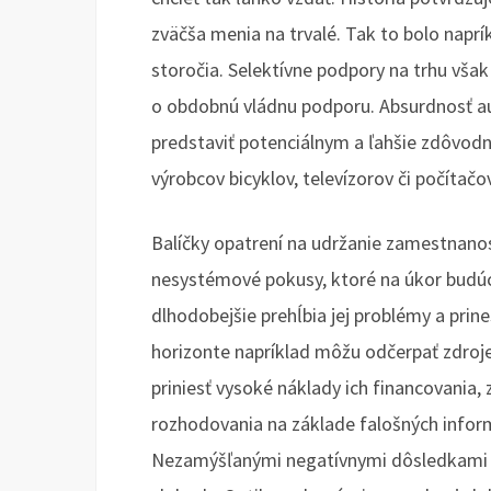
zväčša menia na trvalé. Tak to bolo naprík
storočia. Selektívne podpory na trhu však
o obdobnú vládnu podporu. Absurdnosť 
predstaviť potenciálnym a ľahšie zdôvodn
výrobcov bicyklov, televízorov či počítačov
Balíčky opatrení na udržanie zamestnanos
nesystémové pokusy, ktoré na úkor budúcn
dlhodobejšie prehĺbia jej problémy a pri
horizonte napríklad môžu odčerpať zdroj
priniesť vysoké náklady ich financovania,
rozhodovania na základe falošných inform
Nezamýšľanými negatívnymi dôsledkami 