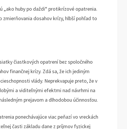
ú „ako huby po daždi“ protikrízové opatrenia.
o zmierňovania dosahov krízy, hlbší pohľad to
desiatky čiastkových opatrení bez spoločného
v finančnej krízy. Zdá sa, že ich jediným
ieschopnosti vlády. Neprekvapuje preto, že v
dobými a viditeľnými efektmi nad návrhmi na
 následným prejavom a dlhodobou účinnosťou.
patrenia ponechávajúce viac peňazí vo vreckách
eľnej časti základu dane z príjmov fyzickej