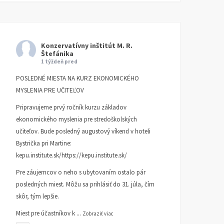
Konzervatívny inštitút M. R.
Štefánika
1 týždeň pred
POSLEDNÉ MIESTA NA KURZ EKONOMICKÉHO
MYSLENIA PRE UČITEĽOV
Pripravujeme prvý ročník kurzu základov
ekonomického myslenia pre stredoškolských
učiteľov. Bude posledný augustový víkend v hoteli
Bystrička pri Martine:
kepu.institute.sk/https://kepu.institute.sk/
Pre záujemcov o neho s ubytovaním ostalo pár
posledných miest. Môžu sa prihlásiť do 31. júla, čím
skôr, tým lepšie.
Miest pre účastníkov k
...
Zobraziť viac