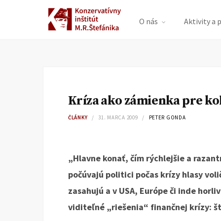
O nás
Aktivity a 
Kríza ako zámienka pre ko
ČLÁNKY
31. MARCA 2009
PETER GONDA
„Hlavne konať, čím rýchlejšie a razantn
počúvajú politici počas krízy hlasy vo
zasahujú a v USA, Európe či inde horli
viditeľné „riešenia“ finančnej krízy: 