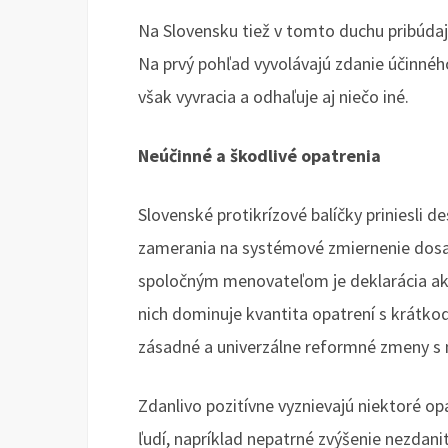
Na Slovensku tiež v tomto duchu pribúdaj
Na prvý pohľad vyvolávajú zdanie účinnéh
však vyvracia a odhaľuje aj niečo iné.
Neúčinné a škodlivé opatrenia
Slovenské protikrízové balíčky priniesli 
zamerania na systémové zmiernenie dosaho
spoločným menovateľom je deklarácia akc
nich dominuje kvantita opatrení s krátko
zásadné a univerzálne reformné zmeny s
Zdanlivo pozitívne vyznievajú niektoré o
ľudí, napríklad nepatrné zvýšenie nezdanit