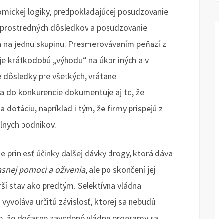
nomickej logiky, predpokladajúcej posudzovanie
ezprostredných dôsledkov a posudzovanie
n na jednu skupinu. Presmerovávaním peňazí z
je krátkodobú „výhodu“ na úkor iných a v
dôsledky pre všetkých, vrátane
a do konkurencie dokumentuje aj to, že
 dotáciu, napríklad i tým, že firmy prispejú z
lnych podnikov.
 priniesť účinky ďalšej dávky drogy, ktorá dáva
časnej pomoci a oživenia
, ale po skončení jej
rší stav ako predtým. Selektívna vládna
vyvoláva určitú závislosť, ktorej sa nebudú
uje, že dočasne zavedené vládne programy sa