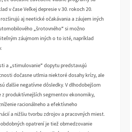
lad v čase Veľkej depresie v 30. rokoch 20.
 rozširujú aj neetické očakávania a záujem iných
automobilového „šrotovného“ si možno
iteľným záujmom iných o to isté, napríklad
.
ti a „stimulovanie“ dopytu predstavujú
osti dočasne utlmia niektoré dosahy krízy, ale
nesú ďalšie negatívne dôsledky. V dlhodobejšom
e z produktívnejších segmentov ekonomiky,
 zníženie racionálneho a efektívneho
ácií a nižšiu tvorbu zdrojov a pracovných miest.
obdobných opatrení je tiež obmedzovanie