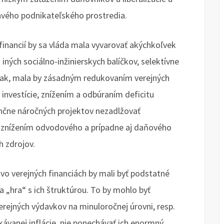
avého podnikateľského prostredia.
inancií by sa vláda mala vyvarovať akýchkoľvek
ných sociálno-inžinierskych balíčkov, selektívne
pak, mala by zásadným redukovaním verejných
 investície, znížením a odbúraním deficitu
ančne náročných projektov nezadlžovať
 znížením odvodového a prípadne aj daňového
h zdrojov.
 verejných financiách by mali byť podstatné
a „hra“ s ich štruktúrou. To by mohlo byť
ejných výdavkov na minuloročnej úrovni, resp.
kávanej inflácie, nie ponechávať ich enormný