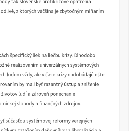
body tak slovenské protikrízové opatrenia
kodlivé, z ktorých väčšina je zbytočným míňaním
ch špecifický liek na liečbu krízy. Dlhodobo
možné realizovaním univerzálnych systémových
ech ľuďom vždy, ale v čase krízy nadobúdajú ešte
ovaním by mali byť razantný ústup a zníženie
o životov ľudí a zároveň ponechanie
ickej slobody a finančných zdrojov.
byť súčasťou systémovej reformy verejných
s nízkym zaťažením daňovníkov a liberalizácie a