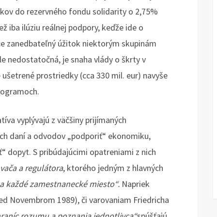
íkov do rezervného fondu solidarity o 2,75%
ž iba ilúziu reálnej podpory, keďže ide o
úce zanedbateľný úžitok niektorým skupinám
 nedostatočná, je snaha vlády o škrty v
ušetrené prostriedky (cca 330 mil. eur) navyše
programoch.
va vyplývajú z väčšiny prijímaných
šich daní a odvodov „podporiť“ ekonomiku,
 dopyt. S pribúdajúcimi opatreniami z nich
vača a regulátora
, ktorého jedným z hlavných
za každé zamestnanecké miesto“.
Napriek
pred Novembrom 1989), či varovaniam Friedricha
raníc rozumu a poznania jednotlivca“
spúšťajú