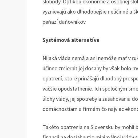
slobody. Optikou ekonómie a osobnej slo
vyznievajú ako dlhodobejšie neúčinné a š
peňazí daňovníkov.
Systémová alternatíva
Nijaká vláda nemá a ani nemôže mať v ruká
účinne zmierniť jej dosahy by však bolo 
opatrení, ktoré prinášajú dlhodobý prosp
väčšie opodstatnenie. Ich spoločným smer
úlohy vlády, jej spotreby a zasahovania d
domácnostiam a firmám čo najviac ekonom
Takéto opatrenia na Slovensku by mohli 
financií na dosiahnutie minimálnej vlády 