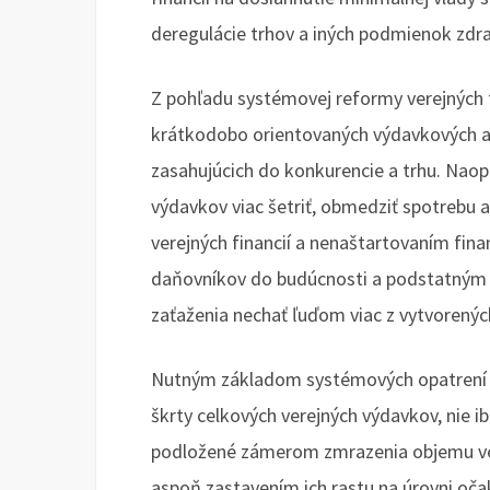
deregulácie trhov a iných podmienok zdr
Z pohľadu systémovej reformy verejných f
krátkodobo orientovaných výdavkových a i
zasahujúcich do konkurencie a trhu. Nao
výdavkov viac šetriť, obmedziť spotrebu a
verejných financií a nenaštartovaním fin
daňovníkov do budúcnosti a podstatným
zaťaženia nechať ľuďom viac z vytvorenýc
Nutným základom systémových opatrení vo
škrty celkových verejných výdavkov, nie ib
podložené zámerom zmrazenia objemu ver
aspoň zastavením ich rastu na úrovni oča