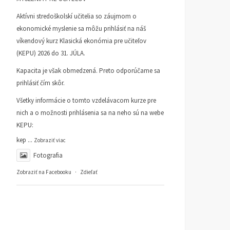
Aktívni stredoškolskí učitelia so záujmom o
ekonomické myslenie sa môžu prihlásiť na náš
víkendový kurz Klasická ekonómia pre učiteľov
(KEPU) 2026 do 31. JÚLA.
Kapacita je však obmedzená. Preto odporúčame sa
prihlásiť čím skôr.
Všetky informácie o tomto vzdelávacom kurze pre
nich a o možnosti prihlásenia sa na neho sú na webe
KEPU:
kep
...
Zobraziť viac
Fotografia
Zobraziť na Facebooku
·
Zdieľať