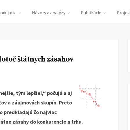
podujatia
Názory a analýzy
Publikácie
Projek
lotoč štátnych zásahov
ejšie, tým lepšie!,“ počujú a aj
ličov a záujmových skupín. Preto
vo predkladajú čo najviac
štátne zásahy do konkurencie a trhu.