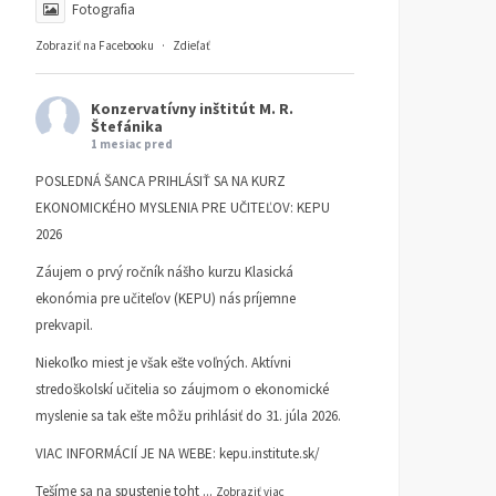
Fotografia
Zobraziť na Facebooku
·
Zdieľať
Konzervatívny inštitút M. R.
Štefánika
1 mesiac pred
POSLEDNÁ ŠANCA PRIHLÁSIŤ SA NA KURZ
EKONOMICKÉHO MYSLENIA PRE UČITEĽOV: KEPU
2026
Záujem o prvý ročník nášho kurzu Klasická
ekonómia pre učiteľov (KEPU) nás príjemne
prekvapil.
Niekoľko miest je však ešte voľných. Aktívni
stredoškolskí učitelia so záujmom o ekonomické
myslenie sa tak ešte môžu prihlásiť do 31. júla 2026.
VIAC INFORMÁCIÍ JE NA WEBE:
kepu.institute.sk/
Tešíme sa na spustenie toht
...
Zobraziť viac