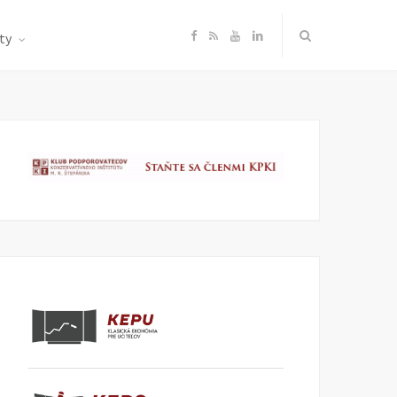
F
R
Y
L
ty
a
S
o
i
c
S
u
n
e
T
k
b
u
e
o
b
d
o
e
I
k
n