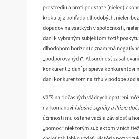
prostrediu a proti podstate (nielen) eko
kroku aj z pohľadu dlhodobých, nielen b
dopadov na všetkých v spoločnosti, niele
daní k vybraným subjektom totiž poskytu
dlhodobom horizonte znamená negatívne 
„podporovaných“. Absurdnosť zasahovani
konkurent z daní prispieva konkurentovi na
daní konkurentom na trhu v podobe sociá
Väčšina dočasných vládnych opatrení môže
narkomanovi
falošné signály a ilúzie do
účinnosti mu ostane väčšia závislosť a ho
„pomoc“ niektorým subjektom v nich tiež 
chcieť tak ľahko vzdať. História potvrdz