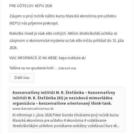
PRE UČITEĽOV: KEPU 2026
Záujem o prvý ročník nášho kurzu Klasická ekonómia pre učiteľov
(KEPU) nás príjemne prekvapil.
Niekoľko miest je však ešte voľných. Aktívni stredoškolskí učitelia so
záujmom o ekonomické myslenie sa tak ešte môžu prihlásiť do 31. júla
2026.
VIAC INFORMÁCIÍ JE NA WEBE:
kepu.institute.sk/
Tešíme sa na spustenie toht
...
Zobraziť viac
Zistiť viac
Konzervatívny inštitút M. R. Štefánika – Konzervatívny
inštitút M. R. Štefánika (KI) je nezisková mimovládna
organizácia – konzervatívne orientovaný think-tank.
www.konzervativizmus.sk
KI informuje 1. júna 2026 Peter Gonda Otvárame prvý ročník kurzu
Klasická ekonómia pre učiteľov # ekonómia # vzdelávanie
Stredoškolským učiteľom ponúkame unikátny vzdelávací kurz ek...