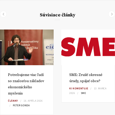
Súvisiace články
Potrebujeme viac ľudí
SME: Zrušiť okresné
so znalosťou základov
úrady, spájať obce?
ekonomického
KI KOMENTUJE
13. MARCA
myslenia
2026
SME
ČLÁNKY
16. APRÍLA 2026
PETER GONDA