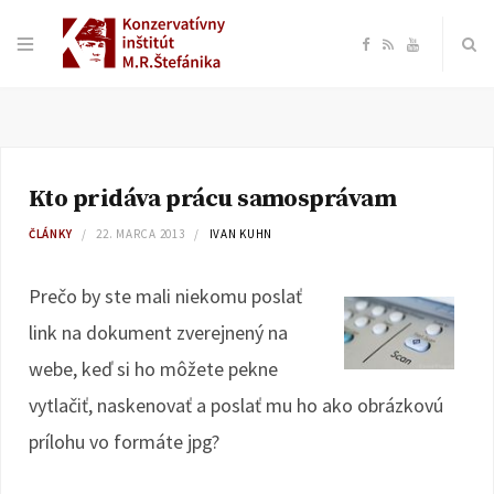
F
R
Y
a
S
o
c
S
u
Kto pridáva prácu samosprávam
e
T
ČLÁNKY
22. MARCA 2013
IVAN KUHN
b
u
Prečo by ste mali niekomu poslať
o
b
link na dokument zverejnený na
webe, keď si ho môžete pekne
o
e
vytlačiť, naskenovať a poslať mu ho ako obrázkovú
k
prílohu vo formáte jpg?