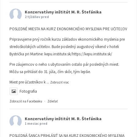
Konzervatívny inštitút M. R. Štefánika
2 týždňov pred
POSLEDNÉ MIESTA NA KURZ EKONOMICKÉHO MYSLENIA PRE UČITEĽOV
Pripravujeme prvý ročník kurzu základov ekonomického myslenia pre
stredoškolských učiteľov. Bude posledný augustový víkend v hoteli
Bystrička pri Martine:
kepu.institute.sk/https://kepu.institute.sk/
Pre záujemcov o neho s ubytovaním ostalo pár posledných miest.
Môžu sa prihlásiť do 31. júla, čím skôr, tým lepšie.
Miest pre účastníkov k
...
Zobraziť viac
Fotografia
Zobraziť na Facebooku
·
Zdieľať
Konzervatívny inštitút M. R. Štefánika
1 mesiac pred
POSLEDNÁ ŠANCA PRIHLÁSIŤ SA NA KURZ EKONOMICKÉHO MYSLENIA