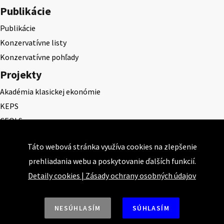
Publikácie
Publikácie
Konzervatívne listy
Konzervatívne pohľady
Projekty
Akadémia klasickej ekonómie
KEPS
CEQLS
Cena Dominika Tatarku
Táto webová stránka využíva cookies na zlepšenie
Cena Ernesta Valka
prehliadania webu a poskytovanie ďalších funkcií.
Študentská esej
Detaily cookies
|
Zásady ochrany osobných údajov
Deň daňového odbremenenia
NESÚHLASÍM
SÚHLASÍM