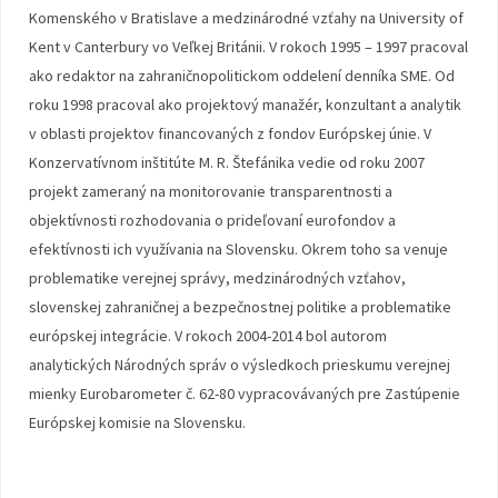
Komenského v Bratislave a medzinárodné vzťahy na University of
Kent v Canterbury vo Veľkej Británii. V rokoch 1995 – 1997 pracoval
ako redaktor na zahraničnopolitickom oddelení denníka SME. Od
roku 1998 pracoval ako projektový manažér, konzultant a analytik
v oblasti projektov financovaných z fondov Európskej únie. V
Konzervatívnom inštitúte M. R. Štefánika vedie od roku 2007
projekt zameraný na monitorovanie transparentnosti a
objektívnosti rozhodovania o prideľovaní eurofondov a
efektívnosti ich využívania na Slovensku. Okrem toho sa venuje
problematike verejnej správy, medzinárodných vzťahov,
slovenskej zahraničnej a bezpečnostnej politike a problematike
európskej integrácie. V rokoch 2004-2014 bol autorom
analytických Národných správ o výsledkoch prieskumu verejnej
mienky Eurobarometer č. 62-80 vypracovávaných pre Zastúpenie
Európskej komisie na Slovensku.