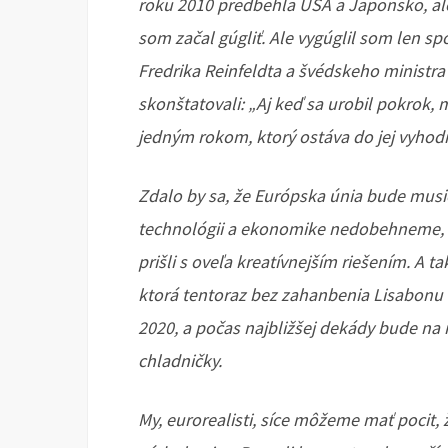
roku 2010 predbehla USA a Japonsko, ale 
som začal gúgliť. Ale vygúglil som len 
Fredrika Reinfeldta a švédskeho ministra 
skonštatovali: „Aj keď sa urobil pokrok,
jedným rokom, ktorý ostáva do jej vyhod
Zdalo by sa, že Európska únia bude musie
technológii a ekonomike nedobehneme, an
prišli s oveľa kreatívnejším riešením. A t
ktorá tentoraz bez zahanbenia Lisabonu 
2020, a počas najbližšej dekády bude na 
chladničky.
My, eurorealisti, síce môžeme mať pocit,