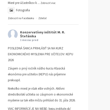
Miest pre účastníkov k
...
Zobraziť viac
Fotografia
Zobraziť na Facebooku
·
Zdieľať
Konzervatívny inštitút M. R.
Štefánika
1 mesiac pred
POSLEDNÁ ŠANCA PRIHLÁSIŤ SA NA KURZ
Čo sa môžeme naučiť od
Prečo nie tri socialistické
EKONOMICKÉHO MYSLENIA PRE UČITEĽOV: KEPU
Margaret Thatcher
kraje, a vlastne ani tých
2026
osem z mečiarizmu
ČLÁNKY
13. OKTÓBRA 2025
Záujem o prvý ročník nášho kurzu Klasická
RAINER ZITELMANN
ČLÁNKY
19. AUGUSTA 2025
ekonómia pre učiteľov (KEPU) nás príjemne
DUŠAN SLOBODA
prekvapil.
Niekoľko miest je však ešte voľných. Aktívni
stredoškolskí učitelia so záujmom o ekonomické
myslenie sa tak ešte môžu prihlásiť do 31. júla 2026.
VIAC INFORMÁCIÍ JE NA WEBE:
kepu.institute.sk/