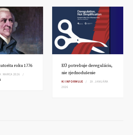
utorita roku 1776
EÚ potrebuje dereguláciu,
nie zjednodušenie
9. MARCA 2026
N
KI INFORMUJE
19. JANUÁRA
2026