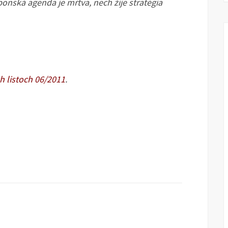
bonská agenda je mŕtva, nech žije stratégia
h listoch 06/2011
.