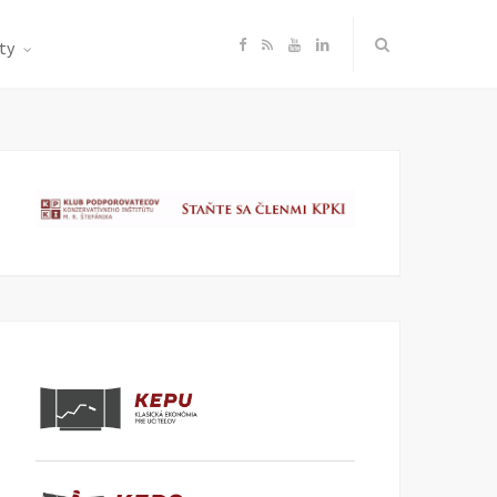
F
R
Y
L
ty
a
S
o
i
c
S
u
n
e
T
k
b
u
e
o
b
d
o
e
I
k
n