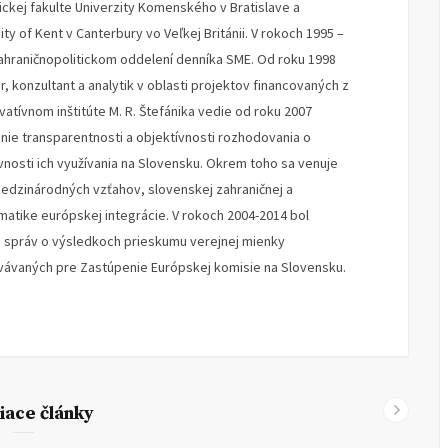
fickej fakulte Univerzity Komenského v Bratislave a
y of Kent v Canterbury vo Veľkej Británii. V rokoch 1995 –
ahraničnopolitickom oddelení denníka SME. Od roku 1998
 konzultant a analytik v oblasti projektov financovaných z
atívnom inštitúte M. R. Štefánika vedie od roku 2007
ie transparentnosti a objektívnosti rozhodovania o
vnosti ich využívania na Slovensku. Okrem toho sa venuje
edzinárodných vzťahov, slovenskej zahraničnej a
matike európskej integrácie. V rokoch 2004-2014 bol
 správ o výsledkoch prieskumu verejnej mienky
vávaných pre Zastúpenie Európskej komisie na Slovensku.
iace články