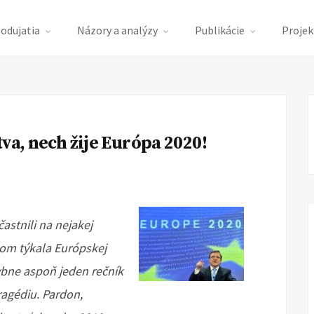
podujatia
Názory a analýzy
Publikácie
Projek
va, nech žije Európa 2020!
astnili na nejakej
bom týkala Európskej
ybne aspoň jeden rečník
agédiu. Pardon,