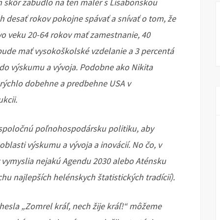
ím skôr zabudlo na ten malér s Lisabonskou
ch desať rokov pokojne spávať a snívať o tom, že
vo veku 20-64 rokov mať zamestnanie, 40
bude mať vysokoškolské vzdelanie a 3 percentá
do výskumu a vývoja. Podobne ako Nikita
z rýchlo dobehne a predbehne USA v
kcii.
a spoločnú poľnohospodársku politiku, aby
blasti výskumu a vývoja a inovácií. No čo, v
 vymyslia nejakú Agendu 2030 alebo Aténsku
hu najlepších helénskych štatistických tradícií).
hesla „Zomrel kráľ, nech žije kráľ!“ môžeme