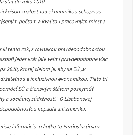
la stať do roku 2010
mickejšou znalostnou ekonomikou schopnou
ýšeným počtom a kvalitou pracovných miest a
tnili tento rok, s rovnakou pravdepodobnosťou
k aspoň jedenkrát (ale veľmi pravdepodobne viac
ópa 2020, ktorej cieľom je, aby sa EÚ „v
držateľnou a inkluzívnou ekonomikou. Tieto tri
i pomôcť EÚ a členským štátom poskytnúť
y a sociálnej súdržnosti.“ O Lisabonskej
avdepodobnosťou nepadla ani zmienka.
sie informáciu, o koľko to Európska únia v