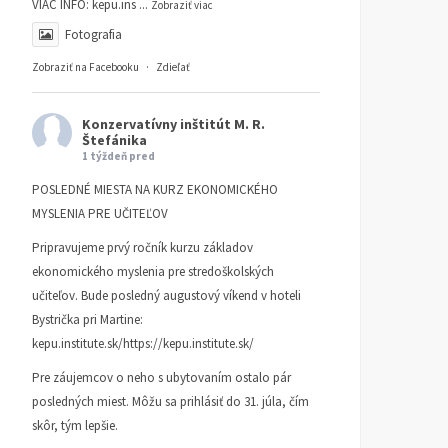
VIAC INFO:
kepu.ins
...
Zobraziť viac
Fotografia
Zobraziť na Facebooku
·
Zdieľať
Konzervatívny inštitút M. R.
Štefánika
1 týždeň pred
POSLEDNÉ MIESTA NA KURZ EKONOMICKÉHO
MYSLENIA PRE UČITEĽOV
Pripravujeme prvý ročník kurzu základov
ekonomického myslenia pre stredoškolských
učiteľov. Bude posledný augustový víkend v hoteli
Bystrička pri Martine:
kepu.institute.sk/https://kepu.institute.sk/
Pre záujemcov o neho s ubytovaním ostalo pár
posledných miest. Môžu sa prihlásiť do 31. júla, čím
skôr, tým lepšie.