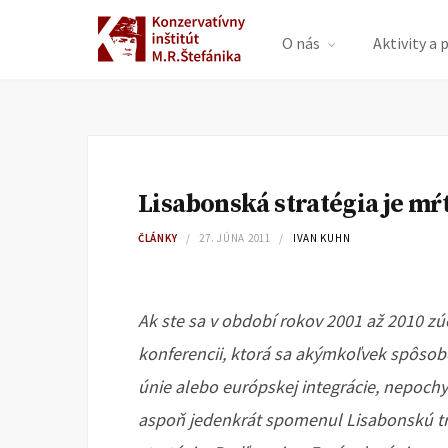
O nás
Aktivity a 
Lisabonská stratégia je mŕt
ČLÁNKY
27. JÚNA 2011
IVAN KUHN
Ak ste sa v období rokov 2001 až 2010 zúč
konferencii, ktorá sa akýmkoľvek spôso
únie alebo európskej integrácie, nepoch
aspoň jedenkrát spomenul Lisabonskú tr