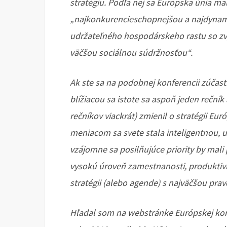
stratégiu. Podľa nej sa Európska únia ma
„najkonkurencieschopnejšou a najdyna
udržateľného hospodárskeho rastu so zv
väčšou sociálnou súdržnosťou“.
Ak ste sa na podobnej konferencii zúčas
blížiacou sa istote sa aspoň jeden reční
rečníkov viackrát) zmienil o stratégii Eur
meniacom sa svete stala inteligentnou, u
vzájomne sa posilňujúce priority by mal
vysokú úroveň zamestnanosti, produktivit
stratégii (alebo agende) s najväčšou pr
Hľadal som na webstránke Európskej komi