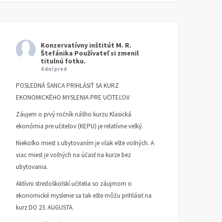
Konzervatívny inštitút M. R.
Štefánika
Používateľ si zmenil
titulnú fotku.
4 dní pred
POSLEDNÁ ŠANCA PRIHLÁSIŤ SA KURZ
EKONOMICKÉHO MYSLENIA PRE UČITEĽOV
Záujem o prvý ročník nášho kurzu Klasická
ekonómia pre učiteľov (KEPU) je relatívne veľký.
Niekoľko miest s ubytovaním je však ešte voľných. A
viac miest je voľných na účasť na kurze bez
ubytovania.
Aktívni stredoškolskí učitelia so záujmom o
ekonomické myslenie sa tak ešte môžu prihlásiť na
kurz DO 23. AUGUSTA.