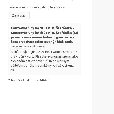
Tešíme sa na spustenie toht
...
Zobraziť viac
Zistiť viac
Konzervatívny inštitút M. R. Štefánika –
Konzervatívny inštitút M. R. Štefánika (KI)
je nezisková mimovládna organizácia –
konzervatívne orientovaný think-tank.
www.konzervativizmus.sk
KI informuje 1. júna 2026 Peter Gonda Otvárame
prvý ročník kurzu Klasická ekonómia pre učiteľov
# ekonómia # vzdelávanie Stredoškolským
učiteľom ponúkame unikátny vzdelávací kurz
ek...
Zobraziť na Facebooku
·
Zdieľať