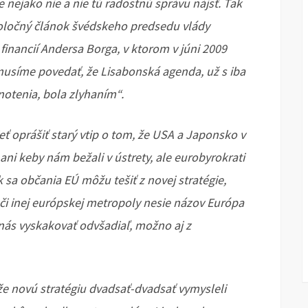
nejako nie a nie tú radostnú správu nájsť. Tak
spoločný článok švédskeho predsedu vlády
financií Andersa Borga, v ktorom v júni 2009
 musíme povedať, že Lisabonská agenda, už s iba
notenia, bola zlyhaním“.
ť oprášiť starý vtip o tom, že USA a Japonsko v
i keby nám bežali v ústrety, ale eurobyrokrati
ak sa občania EÚ môžu tešiť z novej stratégie,
či inej európskej metropoly nesie názov Európa
nás vyskakovať odvšadiaľ, možno aj z
 že novú stratégiu dvadsať-dvadsať vymysleli