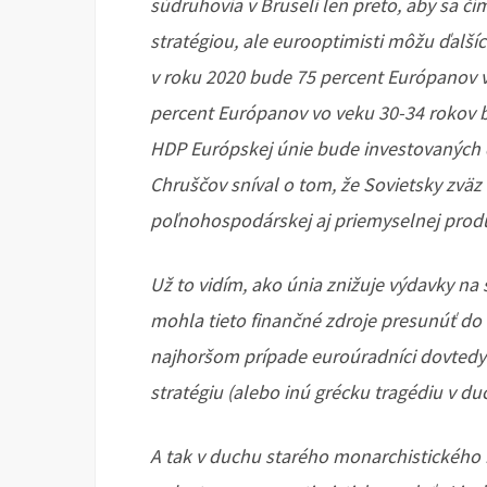
súdruhovia v Bruseli len preto, aby sa č
stratégiou, ale eurooptimisti môžu ďalší
v roku 2020 bude 75 percent Európanov 
percent Európanov vo veku 30-34 rokov 
HDP Európskej únie bude investovaných 
Chruščov sníval o tom, že Sovietsky zvä
poľnohospodárskej aj priemyselnej produ
Už to vidím, ako únia znižuje výdavky n
mohla tieto finančné zdroje presunúť do o
najhoršom prípade euroúradníci dovtedy
stratégiu (alebo inú grécku tragédiu v duc
A tak v duchu starého monarchistického 