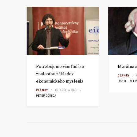
Potrebujeme viac ľudí so
Morálna a
sku?
znalosťou základov
ČLÁNKY
ekonomického myslenia
DANIEL KLEI
ČLÁNKY
16. APRÍLA 2026
PETER GONDA