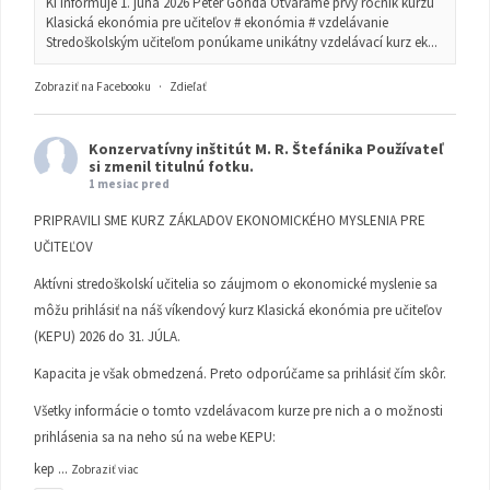
KI informuje 1. júna 2026 Peter Gonda Otvárame prvý ročník kurzu
Klasická ekonómia pre učiteľov # ekonómia # vzdelávanie
Stredoškolským učiteľom ponúkame unikátny vzdelávací kurz ek...
Zobraziť na Facebooku
·
Zdieľať
Konzervatívny inštitút M. R. Štefánika
Používateľ
si zmenil titulnú fotku.
1 mesiac pred
PRIPRAVILI SME KURZ ZÁKLADOV EKONOMICKÉHO MYSLENIA PRE
UČITEĽOV
Aktívni stredoškolskí učitelia so záujmom o ekonomické myslenie sa
môžu prihlásiť na náš víkendový kurz Klasická ekonómia pre učiteľov
(KEPU) 2026 do 31. JÚLA.
Kapacita je však obmedzená. Preto odporúčame sa prihlásiť čím skôr.
Všetky informácie o tomto vzdelávacom kurze pre nich a o možnosti
prihlásenia sa na neho sú na webe KEPU:
kep
...
Zobraziť viac