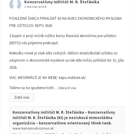
Konzervatívny inštitút M. R. Štefánika
1 mesiac pred
POSLEDNÁ ŠANCA PRIHLÁSIŤ SA NA KURZ EKONOMICKÉHO MYSLENIA
PRE UČITEĽOV: KEPU 2026
Záujem o prvý ročník nášho kurzu Klasická ekonómia pre učiteľov
(KEPU) nás príjemne prekvapil.
Niekoľko miest je však ešte voľných. Aktívni stredoškolskí učitelia so
záujmom o ekonomické myslenie sa tak ešte môžu prihlásiť do 31. júla
2026.
VIAC INFORMÁCIÍ JE NA WEBE:
kepu.institute.sk/
Tešíme sa na spustenie toht
...
Zobraziť viac
Zistiť viac
Konzervatívny inštitút M. R. Štefánika – Konzervatívny
inštitút M. R. Štefánika (KI) je nezisková mimovládna
organizácia – konzervatívne orientovaný think-tank.
www.konzervativizmus.sk