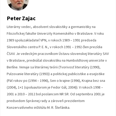
Peter Zajac
Literárny vedec, absolvent slovakistiky a germanistiky na
Filozofickej fakulte Univerzity Komenského v Bratislave. V roku
1989 spoluzakladateľ VPN, v rokoch 1989 – 1991 predseda
Slovenského centra P. E. N., v rokoch 1991 – 1992 člen prezídia
ČSAV. Je vedeckým pracovníkom Ústavu slovenskej literatúry SAV
v Bratislave, prednášal slovakistiku na Humboldtovej univerzite v
Berlíne. Venuje sa literárnej teórii (Tvorivosť literatúry (1990),
Pulzovanie literatúry (1993)) a politickej publicistike a esejistike
(Päť rokov po (1994 – 1996), Sen o krajine (1996), Krajina bez sna
(2004), 1+1 (spoluautorom je Fedor Gál, 2004)). V rokoch 1998 –
2001 a 2010 – 2012 bol poslancom NR SR. Od septembra 2001 je
predsedom Správnej rady a zároveň prezidentom
Konzervatívneho inštitútu M. R. Štefánika.