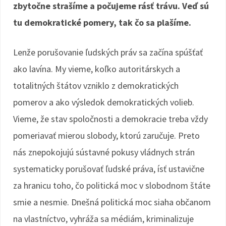
zbytočne strašíme a počujeme rásť trávu. Veď sú
tu demokratické pomery, tak čo sa plašíme.
Lenže porušovanie ľudských práv sa začína spúšťať
ako lavína. My vieme, koľko autoritárskych a
totalitných štátov vzniklo z demokratických
pomerov a ako výsledok demokratických volieb.
Vieme, že stav spoločnosti a demokracie treba vždy
pomeriavať mierou slobody, ktorú zaručuje. Preto
nás znepokojujú sústavné pokusy vládnych strán
systematicky porušovať ľudské práva, ísť ustavične
za hranicu toho, čo politická moc v slobodnom štáte
smie a nesmie. Dnešná politická moc siaha občanom
na vlastníctvo, vyhráža sa médiám, kriminalizuje