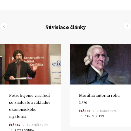
Súvisiace články
Potrebujeme viac ľudí
Morálna autorita roku
so znalosťou základov
1776
ekonomického
ČLÁNKY
9. MARCA 2026
myslenia
DANIEL KLEIN
ČLÁNKY
16. APRÍLA 2026
PETER GONDA