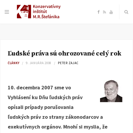
F
R
Y
a
S
o
c
S
u
Ľudské práva sú ohrozované celý rok
e
T
ČLÁNKY
9. JANUÁRA 2008
PETER ZAJAC
b
u
o
b
10. decembra 2007 sme vo
Vyhlásení ku Dňu ľudských práv
o
e
opísali prípady porušovania
k
ľudských práv zo strany zákonodarcov a
exekutívnych orgánov. Mnohí si myslia, že