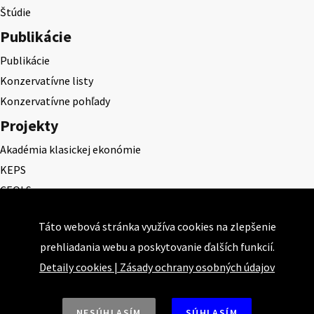
Štúdie
Publikácie
Publikácie
Konzervatívne listy
Konzervatívne pohľady
Projekty
Akadémia klasickej ekonómie
KEPS
CEQLS
Cena Dominika Tatarku
Táto webová stránka využíva cookies na zlepšenie
Cena Ernesta Valka
prehliadania webu a poskytovanie ďalších funkcií.
Študentská esej
Detaily cookies
|
Zásady ochrany osobných údajov
Deň daňového odbremenenia
NESÚHLASÍM
SÚHLASÍM