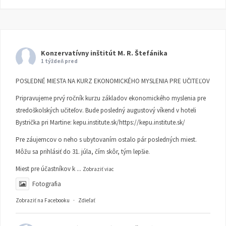
Konzervatívny inštitút M. R. Štefánika
1 týždeň pred
POSLEDNÉ MIESTA NA KURZ EKONOMICKÉHO MYSLENIA PRE UČITEĽOV
Pripravujeme prvý ročník kurzu základov ekonomického myslenia pre
stredoškolských učiteľov. Bude posledný augustový víkend v hoteli
Bystrička pri Martine:
kepu.institute.sk/https://kepu.institute.sk/
Pre záujemcov o neho s ubytovaním ostalo pár posledných miest.
Môžu sa prihlásiť do 31. júla, čím skôr, tým lepšie.
Miest pre účastníkov k
...
Zobraziť viac
Fotografia
Zobraziť na Facebooku
·
Zdieľať