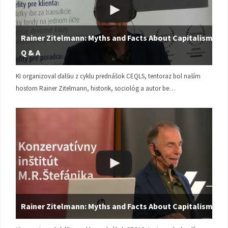
Rainer Zitelmann: Myths and Facts About Capitalism |
Q & A
KI organizoval ďalšiu z cyklu prednášok CEQLS, tentoraz bol naším
hosťom Rainer Zitelmann, historik, sociológ a autor be…
Rainer Zitelmann: Myths and Facts About Capitalism