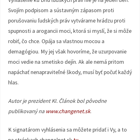
Svojím podpisom a sústavným zápasom proti
porušovaniu ľudských práv vytvárame hrádzu proti
spupnosti a arogancii moci, ktorá si myslí, že si môže
robiť, čo chce. Opája sa vlastnou mocou a
demagógiou. My jej však hovoríme, že uzurpovanie
moci vedie na smetisko dejín. Ak ale nemá pritom
napáchať nenapraviteľné škody, musí byť počuť každý
hlas.
Autor je prezident KI. Článok bol pôvodne
publikovaný na
www.changenet.sk
.
K signatárom vyhlásenia sa môžete pridať i Vy, a to
na stránkach change|net.sk
tu
.