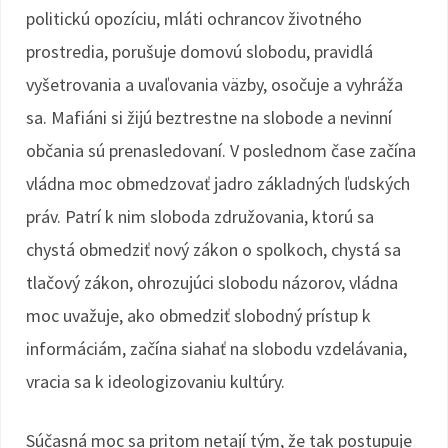
politickú opozíciu, mláti ochrancov životného
prostredia, porušuje domovú slobodu, pravidlá
vyšetrovania a uvaľovania väzby, osočuje a vyhráža
sa. Mafiáni si žijú beztrestne na slobode a nevinní
občania sú prenasledovaní. V poslednom čase začína
vládna moc obmedzovať jadro základných ľudských
práv. Patrí k nim sloboda združovania, ktorú sa
chystá obmedziť nový zákon o spolkoch, chystá sa
tlačový zákon, ohrozujúci slobodu názorov, vládna
moc uvažuje, ako obmedziť slobodný prístup k
informáciám, začína siahať na slobodu vzdelávania,
vracia sa k ideologizovaniu kultúry.
Súčasná moc sa pritom netají tým, že tak postupuje