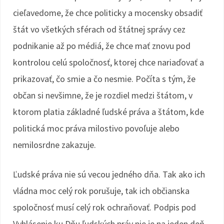
cieľavedome, že chce politicky a mocensky obsadiť
štát vo všetkých sférach od štátnej správy cez
podnikanie až po médiá, že chce mať znovu pod
kontrolou celú spoločnosť, ktorej chce nariaďovať a
prikazovať, čo smie a čo nesmie. Počíta s tým, že
občan si nevšimne, že je rozdiel medzi štátom, v
ktorom platia základné ľudské práva a štátom, kde
politická moc práva milostivo povoľuje alebo
nemilosrdne zakazuje.
Ľudské práva nie sú vecou jedného dňa. Tak ako ich
vládna moc celý rok porušuje, tak ich občianska
spoločnosť musí celý rok ochraňovať. Podpis pod
Vyhlásenie ku Dňu ľudských práv nie je na jeden deň.