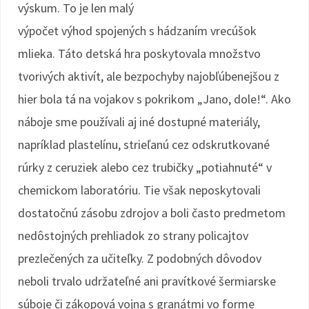
výskum. To je len malý
výpočet výhod spojených s hádzaním vrecúšok
mlieka. Táto detská hra poskytovala množstvo
tvorivých aktivít, ale bezpochyby najobľúbenejšou z
hier bola tá na vojakov s pokrikom „Jano, dole!“. Ako
náboje sme používali aj iné dostupné materiály,
napríklad plastelínu, strieľanú cez odskrutkované
rúrky z ceruziek alebo cez trubičky „potiahnuté“ v
chemickom laboratóriu. Tie však neposkytovali
dostatočnú zásobu zdrojov a boli často predmetom
nedôstojných prehliadok zo strany policajtov
prezlečených za učiteľky. Z podobných dôvodov
neboli trvalo udržateľné ani pravítkové šermiarske
súboje či zákopová vojna s granátmi vo forme