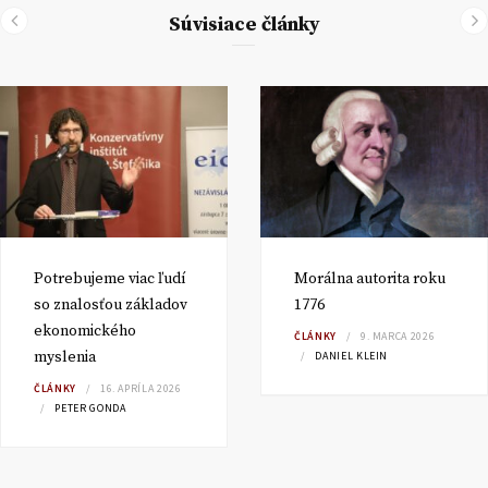
Súvisiace články
Potrebujeme viac ľudí
Morálna autorita roku
so znalosťou základov
1776
ekonomického
ČLÁNKY
9. MARCA 2026
myslenia
DANIEL KLEIN
ČLÁNKY
16. APRÍLA 2026
PETER GONDA