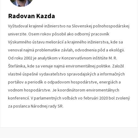
Radovan Kazda
Vyštudoval krajinné inžinierstvo na Slovenskej poľnohospodárskej
univerzite. Osem rokov pôsobil ako odborný pracovník
Výskumného ústavu meliorácií a krajinného inžinierstva, kde sa
venoval najmä problematike závlah, odvodnenia pôd a ekológii.
Od roku 2002 je analytikom v Konzervatívnom inštitúte M. R.
Štefánika, kde sa venuje najmä enviromentálnej politike. Založil
vlastné úspešné vydavateľstvo spravodajských a informačných
portálov a periodík o odpadovom hospodárstve, energiách a
vodnom hospodárstve. Je koordinátorom enviromentálnych
konferencií. V parlamentných voľbách vo februári 2020 bol zvolený
za poslanca Národnej rady SR.