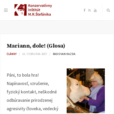
F
R
Y
a
S
o
c
S
u
Mariann, dole! (Glosa)
e
T
ČLÁNKY
16. FEBRUÁRA 2007
RADOVAN KAZDA
b
u
o
b
Páni, to bola hra!
Napínavosť, vzrušenie,
o
e
fyzický kontakt, neškodné
k
odbúravanie prirodzenej
agresivity človeka, vedecký