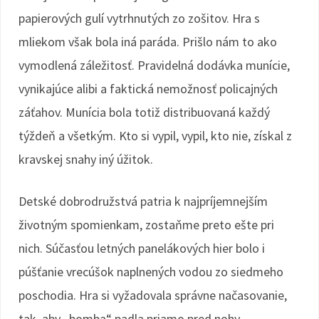
papierových gulí vytrhnutých zo zošitov. Hra s
mliekom však bola iná paráda. Prišlo nám to ako
vymodlená záležitosť. Pravidelná dodávka munície,
vynikajúce alibi a faktická nemožnosť policajných
záťahov. Munícia bola totiž distribuovaná každý
týždeň a všetkým. Kto si vypil, vypil, kto nie, získal z
kravskej snahy iný úžitok.
Detské dobrodružstvá patria k najpríjemnejším
životným spomienkam, zostaňme preto ešte pri
nich. Súčasťou letných panelákových hier bolo i
púšťanie vrecúšok naplnených vodou zo siedmeho
poschodia. Hra si vyžadovala správne načasovanie,
tak, aby „bomba“ padla priamo pred nohy