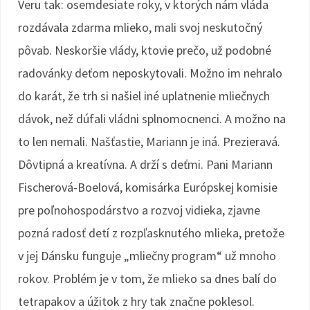
Veru tak: osemdesiate roky, v ktorých nám vláda
rozdávala zdarma mlieko, mali svoj neskutočný
pôvab. Neskoršie vlády, ktovie prečo, už podobné
radovánky deťom neposkytovali. Možno im nehralo
do karát, že trh si našiel iné uplatnenie mliečnych
dávok, než dúfali vládni splnomocnenci. A možno na
to len nemali. Našťastie, Mariann je iná. Prezieravá.
Dôvtipná a kreatívna. A drží s deťmi. Pani Mariann
Fischerová-Boelová, komisárka Európskej komisie
pre poľnohospodárstvo a rozvoj vidieka, zjavne
pozná radosť detí z rozpľasknutého mlieka, pretože
v jej Dánsku funguje „mliečny program“ už mnoho
rokov. Problém je v tom, že mlieko sa dnes balí do
tetrapakov a úžitok z hry tak značne poklesol.