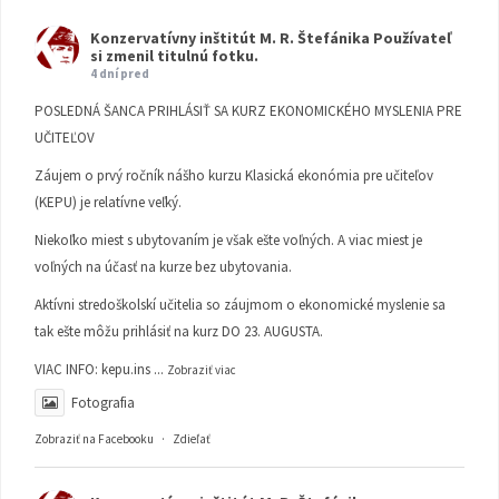
Konzervatívny inštitút M. R. Štefánika
Používateľ
si zmenil titulnú fotku.
4 dní pred
POSLEDNÁ ŠANCA PRIHLÁSIŤ SA KURZ EKONOMICKÉHO MYSLENIA PRE
UČITEĽOV
Záujem o prvý ročník nášho kurzu Klasická ekonómia pre učiteľov
(KEPU) je relatívne veľký.
Niekoľko miest s ubytovaním je však ešte voľných. A viac miest je
voľných na účasť na kurze bez ubytovania.
Aktívni stredoškolskí učitelia so záujmom o ekonomické myslenie sa
tak ešte môžu prihlásiť na kurz DO 23. AUGUSTA.
VIAC INFO:
kepu.ins
...
Zobraziť viac
Fotografia
Zobraziť na Facebooku
·
Zdieľať