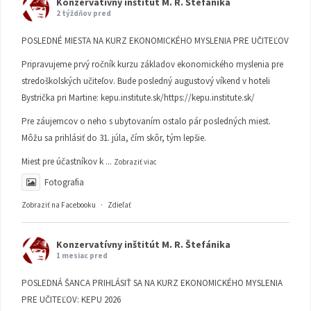
Konzervatívny inštitút M. R. Štefánika
2 týždňov pred
POSLEDNÉ MIESTA NA KURZ EKONOMICKÉHO MYSLENIA PRE UČITEĽOV
Pripravujeme prvý ročník kurzu základov ekonomického myslenia pre
stredoškolských učiteľov. Bude posledný augustový víkend v hoteli
Bystrička pri Martine:
kepu.institute.sk/https://kepu.institute.sk/
Pre záujemcov o neho s ubytovaním ostalo pár posledných miest.
Môžu sa prihlásiť do 31. júla, čím skôr, tým lepšie.
Miest pre účastníkov k
...
Zobraziť viac
Fotografia
Zobraziť na Facebooku
·
Zdieľať
Konzervatívny inštitút M. R. Štefánika
1 mesiac pred
POSLEDNÁ ŠANCA PRIHLÁSIŤ SA NA KURZ EKONOMICKÉHO MYSLENIA
PRE UČITEĽOV: KEPU 2026