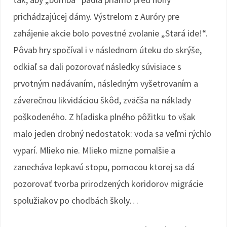
prichádzajúcej dámy. Výstrelom z Auróry pre
zahájenie akcie bolo povestné zvolanie „Stará ide!“.
Pôvab hry spočíval i v následnom úteku do skrýše,
odkiaľ sa dali pozorovať následky súvisiace s
prvotným nadávaním, následným vyšetrovaním a
záverečnou likvidáciou škôd, zväčša na náklady
poškodeného. Z hľadiska plného pôžitku to však
malo jeden drobný nedostatok: voda sa veľmi rýchlo
vyparí. Mlieko nie. Mlieko mizne pomalšie a
zanecháva lepkavú stopu, pomocou ktorej sa dá
pozorovať tvorba prirodzených koridorov migrácie
spolužiakov po chodbách školy…