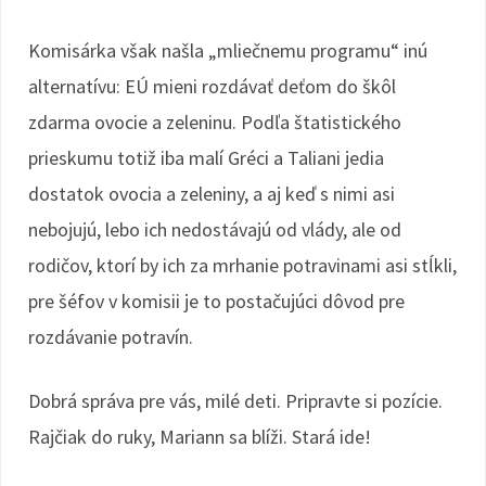
Komisárka však našla „mliečnemu programu“ inú
alternatívu: EÚ mieni rozdávať deťom do škôl
zdarma ovocie a zeleninu. Podľa štatistického
prieskumu totiž iba malí Gréci a Taliani jedia
dostatok ovocia a zeleniny, a aj keď s nimi asi
nebojujú, lebo ich nedostávajú od vlády, ale od
rodičov, ktorí by ich za mrhanie potravinami asi stĺkli,
pre šéfov v komisii je to postačujúci dôvod pre
rozdávanie potravín.
Dobrá správa pre vás, milé deti. Pripravte si pozície.
Rajčiak do ruky, Mariann sa blíži. Stará ide!