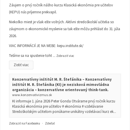
Záujem o prvý ročník nášho kurzu Klasická ekonómia pre učiteľov
(KEPU) nás príjemne prekvapil.
Niekoľko miest je však ešte voľných. Aktívni stredoškolskí učitelia so
záujmom o ekonomické myslenie sa tak ešte môžu prihlásiť do 31. júla
2026.
VIAC INFORMÁCIÍ JE NA WEBE:
kepu.institute.sk/
Tešíme sa na spustenie toht
...
Zobraziť viac
Zistiť viac
Konzervatívny inštitút M. R. Štefánika – Konzervatívny
inštitút M. R. Štefánika (KI) je nezisková mimovládna
organizácia – konzervatívne orientovaný think-tank.
www.konzervativizmus.sk
KI informuje 1. júna 2026 Peter Gonda Otvárame prvý ročník kurzu
Klasická ekonómia pre učiteľov # ekonómia # vzdelávanie
Stredoškolským učiteľom ponúkame unikátny vzdelávací kurz ek...
Zobraziť na Facebooku
·
Zdieľať