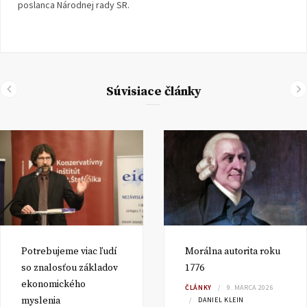
poslanca Národnej rady SR.
Súvisiace články
Potrebujeme viac ľudí
Morálna autorita roku
so znalosťou základov
1776
ekonomického
ČLÁNKY
9. MARCA 2026
myslenia
DANIEL KLEIN