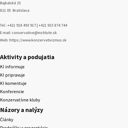
Bajkalská 25
821 05 Bratislava
Tel.: +421 918 493 917 | +421 915 874 744
E-mail: conservative@institute.sk
Web: https://www.konzervativizmus.sk
Aktivity a podujatia
KI informuje
KI pripravuje
KI komentuje
Konferencie
Konzervatívne kluby
Názory a nalýzy
Články
Prednášky a prezentácie