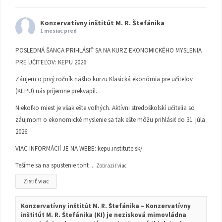
Konzervatívny inštitút M. R. Štefánika
1 mesiac pred
POSLEDNÁ ŠANCA PRIHLÁSIŤ SA NA KURZ EKONOMICKÉHO MYSLENIA
PRE UČITEĽOV: KEPU 2026
Záujem o prvý ročník nášho kurzu Klasická ekonómia pre učiteľov
(KEPU) nás príjemne prekvapil.
Niekoľko miest je však ešte voľných. Aktívni stredoškolskí učitelia so
záujmom o ekonomické myslenie sa tak ešte môžu prihlásiť do 31. júla
2026.
VIAC INFORMÁCIÍ JE NA WEBE:
kepu.institute.sk/
Tešíme sa na spustenie toht
...
Zobraziť viac
Zistiť viac
Konzervatívny inštitút M. R. Štefánika – Konzervatívny
inštitút M. R. Štefánika (KI) je nezisková mimovládna