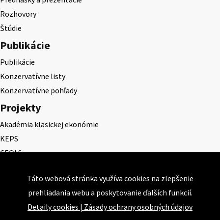
Rozhovory
Štúdie
Publikácie
Publikácie
Konzervatívne listy
Konzervatívne pohľady
Projekty
Akadémia klasickej ekonómie
KEPS
CEQLS
Cena Dominika Tatarku
Táto webová stránka využíva cookies na zlepšenie
Cena Ernesta Valka
prehliadania webu a poskytovanie ďalších funkcií.
Študentská esej
Detaily cookies
|
Zásady ochrany osobných údajov
Deň daňového odbremenenia