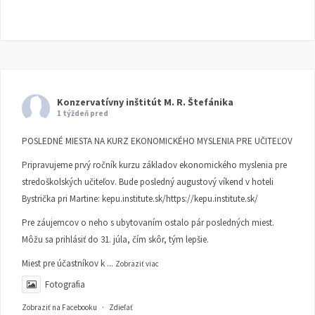
Konzervatívny inštitút M. R. Štefánika
1 týždeň pred
POSLEDNÉ MIESTA NA KURZ EKONOMICKÉHO MYSLENIA PRE UČITEĽOV
Pripravujeme prvý ročník kurzu základov ekonomického myslenia pre
stredoškolských učiteľov. Bude posledný augustový víkend v hoteli
Bystrička pri Martine:
kepu.institute.sk/https://kepu.institute.sk/
Pre záujemcov o neho s ubytovaním ostalo pár posledných miest.
Môžu sa prihlásiť do 31. júla, čím skôr, tým lepšie.
Miest pre účastníkov k
...
Zobraziť viac
Fotografia
Zobraziť na Facebooku
·
Zdieľať