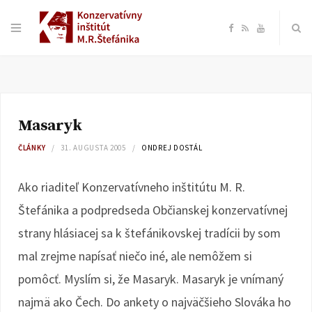
F
R
Y
a
S
o
c
S
u
Masaryk
e
T
ČLÁNKY
31. AUGUSTA 2005
ONDREJ DOSTÁL
b
u
Ako riaditeľ Konzervatívneho inštitútu M. R.
o
b
Štefánika a podpredseda Občianskej konzervatívnej
strany hlásiacej sa k štefánikovskej tradícii by som
o
e
mal zrejme napísať niečo iné, ale nemôžem si
k
pomôcť. Myslím si, že Masaryk. Masaryk je vnímaný
najmä ako Čech. Do ankety o najväčšieho Slováka ho