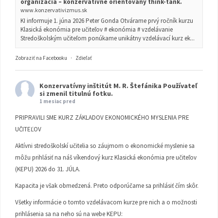
organizácia – konzervatívne orientovaný think-tank.
www.konzervativizmus.sk
KI informuje 1. júna 2026 Peter Gonda Otvárame prvý ročník kurzu
Klasická ekonómia pre učiteľov # ekonómia # vzdelávanie
Stredoškolským učiteľom ponúkame unikátny vzdelávací kurz ek...
Zobraziť na Facebooku
·
Zdieľať
Konzervatívny inštitút M. R. Štefánika
Používateľ
si zmenil titulnú fotku.
1 mesiac pred
PRIPRAVILI SME KURZ ZÁKLADOV EKONOMICKÉHO MYSLENIA PRE
UČITEĽOV
Aktívni stredoškolskí učitelia so záujmom o ekonomické myslenie sa
môžu prihlásiť na náš víkendový kurz Klasická ekonómia pre učiteľov
(KEPU) 2026 do 31. JÚLA.
Kapacita je však obmedzená. Preto odporúčame sa prihlásiť čím skôr.
Všetky informácie o tomto vzdelávacom kurze pre nich a o možnosti
prihlásenia sa na neho sú na webe KEPU: