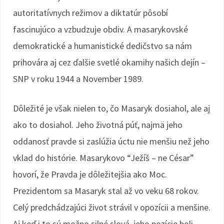
autoritatívnych režimov a diktatúr pôsobí
fascinujúco a vzbudzuje obdiv. A masarykovské
demokratické a humanistické dedičstvo sa nám
prihovára aj cez ďalšie svetlé okamihy našich dejín –
SNP v roku 1944 a November 1989.
Dôležité je však nielen to, čo Masaryk dosiahol, ale aj
ako to dosiahol. Jeho životná púť, najmä jeho
oddanosť pravde si zaslúžia úctu nie menšiu než jeho
vklad do histórie. Masarykovo “Ježíš – ne César”
hovorí, že Pravda je dôležitejšia ako Moc.
Prezidentom sa Masaryk stal až vo veku 68 rokov.
Celý predchádzajúci život strávil v opozícii a menšine.
Aj keď i to sú možno silné slová, jeho pozície boli