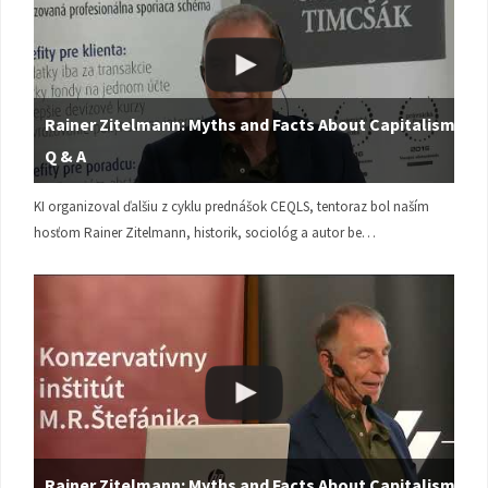
Rainer Zitelmann: Myths and Facts About Capitalism |
Q & A
KI organizoval ďalšiu z cyklu prednášok CEQLS, tentoraz bol naším
hosťom Rainer Zitelmann, historik, sociológ a autor be…
Rainer Zitelmann: Myths and Facts About Capitalism