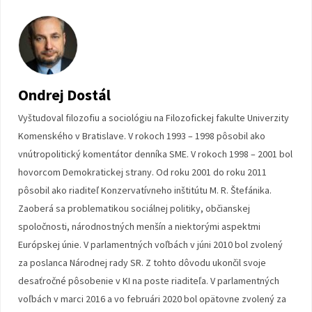
Ondrej Dostál
Vyštudoval filozofiu a sociológiu na Filozofickej fakulte Univerzity
Komenského v Bratislave. V rokoch 1993 – 1998 pôsobil ako
vnútropolitický komentátor denníka SME. V rokoch 1998 – 2001 bol
hovorcom Demokratickej strany. Od roku 2001 do roku 2011
pôsobil ako riaditeľ Konzervatívneho inštitútu M. R. Štefánika.
Zaoberá sa problematikou sociálnej politiky, občianskej
spoločnosti, národnostných menšín a niektorými aspektmi
Európskej únie. V parlamentných voľbách v júni 2010 bol zvolený
za poslanca Národnej rady SR. Z tohto dôvodu ukončil svoje
desaťročné pôsobenie v KI na poste riaditeľa. V parlamentných
voľbách v marci 2016 a vo februári 2020 bol opätovne zvolený za