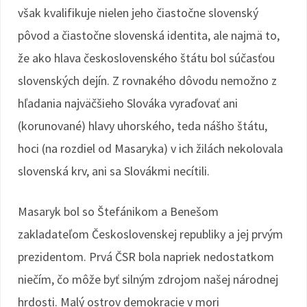
však kvalifikuje nielen jeho čiastočne slovenský
pôvod a čiastočne slovenská identita, ale najmä to,
že ako hlava československého štátu bol súčasťou
slovenských dejín. Z rovnakého dôvodu nemožno z
hľadania najväčšieho Slováka vyraďovať ani
(korunované) hlavy uhorského, teda nášho štátu,
hoci (na rozdiel od Masaryka) v ich žilách nekolovala
slovenská krv, ani sa Slovákmi necítili.
Masaryk bol so Štefánikom a Benešom
zakladateľom Československej republiky a jej prvým
prezidentom. Prvá ČSR bola napriek nedostatkom
niečím, čo môže byť silným zdrojom našej národnej
hrdosti. Malý ostrov demokracie v mori