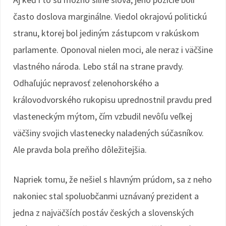
často doslova marginálne. Viedol okrajovú politickú
stranu, ktorej bol jediným zástupcom v rakúskom
parlamente. Oponoval nielen moci, ale neraz i väčšine
vlastného národa. Lebo stál na strane pravdy.
Odhaľujúc nepravosť zelenohorského a
královodvorského rukopisu uprednostnil pravdu pred
vlasteneckým mýtom, čím vzbudil nevôľu veľkej
väčšiny svojich vlastenecky naladených súčasníkov.
Ale pravda bola preňho dôležitejšia.
Napriek tomu, že nešiel s hlavným prúdom, sa z neho
nakoniec stal spoluobčanmi uznávaný prezident a
jedna z najväčších postáv českých a slovenských