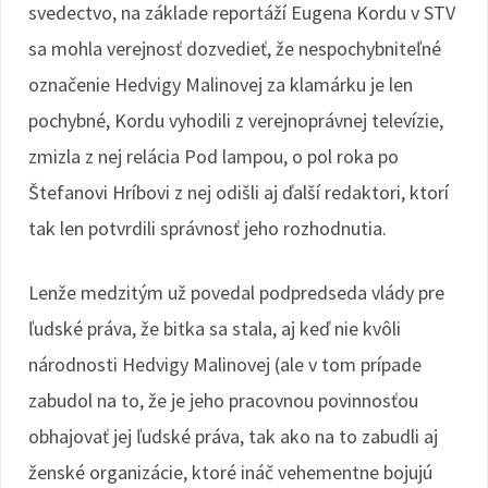
svedectvo, na základe reportáží Eugena Kordu v STV
sa mohla verejnosť dozvedieť, že nespochybniteľné
označenie Hedvigy Malinovej za klamárku je len
pochybné, Kordu vyhodili z verejnoprávnej televízie,
zmizla z nej relácia Pod lampou, o pol roka po
Štefanovi Hríbovi z nej odišli aj ďalší redaktori, ktorí
tak len potvrdili správnosť jeho rozhodnutia.
Lenže medzitým už povedal podpredseda vlády pre
ľudské práva, že bitka sa stala, aj keď nie kvôli
národnosti Hedvigy Malinovej (ale v tom prípade
zabudol na to, že je jeho pracovnou povinnosťou
obhajovať jej ľudské práva, tak ako na to zabudli aj
ženské organizácie, ktoré ináč vehementne bojujú