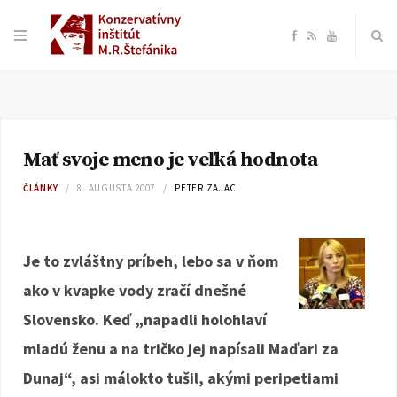
F
R
Y
a
S
o
c
S
u
Mať svoje meno je veľká hodnota
e
T
ČLÁNKY
8. AUGUSTA 2007
PETER ZAJAC
b
u
o
b
Je to zvláštny príbeh, lebo sa v ňom
ako v kvapke vody zračí dnešné
o
e
Slovensko. Keď „napadli holohlaví
k
mladú ženu a na tričko jej napísali Maďari za
Dunaj“, asi málokto tušil, akými peripetiami