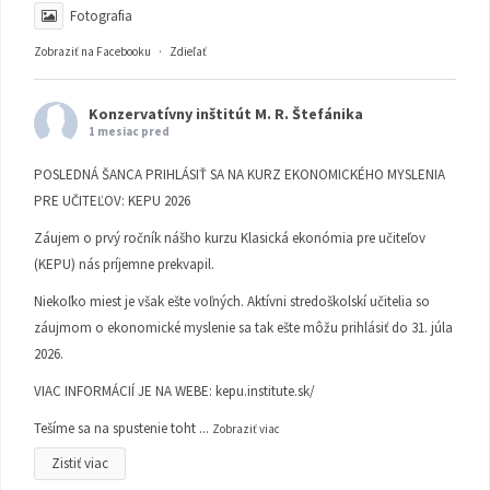
Fotografia
Zobraziť na Facebooku
·
Zdieľať
Konzervatívny inštitút M. R. Štefánika
1 mesiac pred
POSLEDNÁ ŠANCA PRIHLÁSIŤ SA NA KURZ EKONOMICKÉHO MYSLENIA
PRE UČITEĽOV: KEPU 2026
Záujem o prvý ročník nášho kurzu Klasická ekonómia pre učiteľov
(KEPU) nás príjemne prekvapil.
Niekoľko miest je však ešte voľných. Aktívni stredoškolskí učitelia so
záujmom o ekonomické myslenie sa tak ešte môžu prihlásiť do 31. júla
2026.
VIAC INFORMÁCIÍ JE NA WEBE:
kepu.institute.sk/
Tešíme sa na spustenie toht
...
Zobraziť viac
Zistiť viac