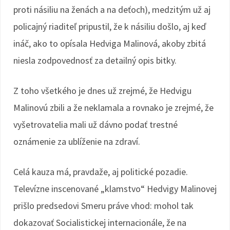
proti násiliu na ženách a na deťoch), medzitým už aj
policajný riaditeľ pripustil, že k násiliu došlo, aj keď
ináč, ako to opísala Hedviga Malinová, akoby zbitá
niesla zodpovednosť za detailný opis bitky.
Z toho všetkého je dnes už zrejmé, že Hedvigu
Malinovú zbili a že neklamala a rovnako je zrejmé, že
vyšetrovatelia mali už dávno podať trestné
oznámenie za ublíženie na zdraví.
Celá kauza má, pravdaže, aj politické pozadie.
Televízne inscenované „klamstvo“ Hedvigy Malinovej
prišlo predsedovi Smeru práve vhod: mohol tak
dokazovať Socialistickej internacionále, že na