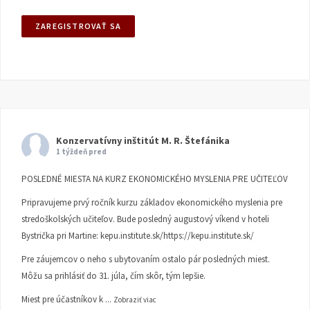
Konzervatívny inštitút M. R. Štefánika
1 týždeň pred
POSLEDNÉ MIESTA NA KURZ EKONOMICKÉHO MYSLENIA PRE UČITEĽOV
Pripravujeme prvý ročník kurzu základov ekonomického myslenia pre
stredoškolských učiteľov. Bude posledný augustový víkend v hoteli
Bystrička pri Martine:
kepu.institute.sk/https://kepu.institute.sk/
Pre záujemcov o neho s ubytovaním ostalo pár posledných miest.
Môžu sa prihlásiť do 31. júla, čím skôr, tým lepšie.
Miest pre účastníkov k
...
Zobraziť viac