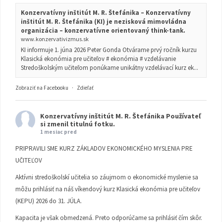
Konzervatívny inštitút M. R. Štefánika – Konzervatívny
inštitút M. R. Štefánika (KI) je nezisková mimovládna
organizácia – konzervatívne orientovaný think-tank.
www.konzervativizmus.sk
KI informuje 1. júna 2026 Peter Gonda Otvárame prvý ročník kurzu
Klasická ekonómia pre učiteľov # ekonómia # vzdelávanie
Stredoškolským učiteľom ponúkame unikátny vzdelávací kurz ek...
Zobraziť na Facebooku
·
Zdieľať
Konzervatívny inštitút M. R. Štefánika
Používateľ
si zmenil titulnú fotku.
1 mesiac pred
PRIPRAVILI SME KURZ ZÁKLADOV EKONOMICKÉHO MYSLENIA PRE
UČITEĽOV
Aktívni stredoškolskí učitelia so záujmom o ekonomické myslenie sa
môžu prihlásiť na náš víkendový kurz Klasická ekonómia pre učiteľov
(KEPU) 2026 do 31. JÚLA.
Kapacita je však obmedzená. Preto odporúčame sa prihlásiť čím skôr.