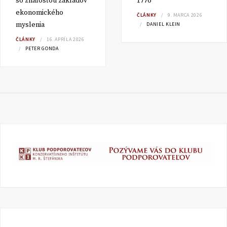
so znalosťou základov
1776
ekonomického
ČLÁNKY
9. MARCA 2026
myslenia
DANIEL KLEIN
ČLÁNKY
16. APRÍLA 2026
PETER GONDA