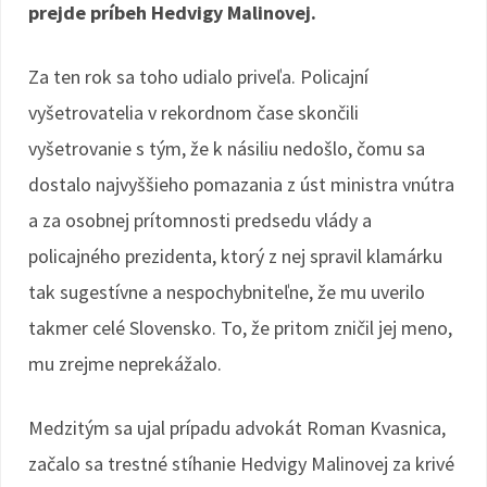
prejde príbeh Hedvigy Malinovej.
Za ten rok sa toho udialo priveľa. Policajní
vyšetrovatelia v rekordnom čase skončili
vyšetrovanie s tým, že k násiliu nedošlo, čomu sa
dostalo najvyššieho pomazania z úst ministra vnútra
a za osobnej prítomnosti predsedu vlády a
policajného prezidenta, ktorý z nej spravil klamárku
tak sugestívne a nespochybniteľne, že mu uverilo
takmer celé Slovensko. To, že pritom zničil jej meno,
mu zrejme neprekážalo.
Medzitým sa ujal prípadu advokát Roman Kvasnica,
začalo sa trestné stíhanie Hedvigy Malinovej za krivé