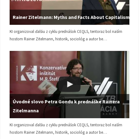
Rainer Zitelmann: Myths and Facts About Capitalism
KI organizoval ďalšiu z cyklu prednášok CEQLS, tentoraz bol naším
hosťom Rainer Zitelmann, historik, sociológ a autor be…
Úvodné slovo Petra Gondu k prednáške Rainera
Zitelmanna
KI organizoval ďalšiu z cyklu prednášok CEQLS, tentoraz bol naším
hosťom Rainer Zitelmann, historik, sociológ a autor be…