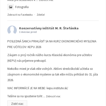
Zobraziť viac
Fotografia
Zobraziť na Facebooku
·
Zdieľať
Konzervatívny inštitút M. R. Štefánika
1 mesiac pred
POSLEDNÁ ŠANCA PRIHLÁSIŤ SA NA KURZ EKONOMICKÉHO MYSLENIA
PRE UČITEĽOV: KEPU 2026
Záujem o prvý ročník nášho kurzu Klasická ekonómia pre učiteľov
(KEPU) nás príjemne prekvapil.
Niekoľko miest je však ešte voľných. Aktívni stredoškolskí učitelia so
záujmom o ekonomické myslenie sa tak ešte môžu prihlásiť do 31. júla
2026.
VIAC INFORMÁCIÍ JE NA WEBE:
kepu.institute.sk/
Tešíme sa na spustenie toht
...
Zobraziť viac
Zistiť viac