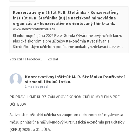
Konzervatívny inštitút M. R. Štefánika – Konzervatívny
inštitút M. R. Štefánika (KI) je nezisková mimovládna
organizácia – konzervatívne orientovaný think-tank.
www.konzervativizmus.sk
KI informuje 1. júna 2026 Peter Gonda Otvárame prvý ročník kurzu
Klasická ekonómia pre učiteľov # ekonómia # vzdelávanie
Stredoškolským učiteľom ponúkame unikátny vzdelávací kurz ek...
Zobraziť na Facebooku
·
Zdieľať
Konzervatívny inštitút M. R. Štefánika
Používateľ
si zmenil titulnú fotku.
1 mesiac pred
PRIPRAVILI SME KURZ ZÁKLADOV EKONOMICKÉHO MYSLENIA PRE
UČITEĽOV
Aktívni stredoškolskí učitelia so záujmom o ekonomické myslenie sa
môžu prihlásiť na náš víkendový kurz Klasická ekonómia pre učiteľov
(KEPU) 2026 do 31. JÚLA.