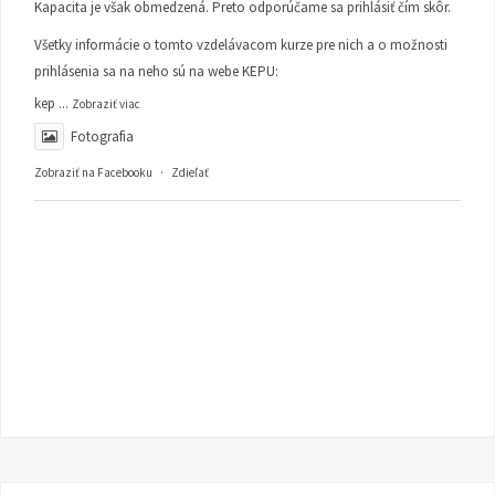
Kapacita je však obmedzená. Preto odporúčame sa prihlásiť čím skôr.
Všetky informácie o tomto vzdelávacom kurze pre nich a o možnosti
prihlásenia sa na neho sú na webe KEPU:
kep
...
Zobraziť viac
Fotografia
Zobraziť na Facebooku
·
Zdieľať