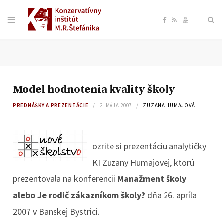
F
R
Y
a
S
o
c
S
u
Model hodnotenia kvality školy
e
T
PREDNÁŠKY A PREZENTÁCIE
2. MÁJA 2007
ZUZANA HUMAJOVÁ
b
u
o
b
ozrite si prezentáciu analytičky
KI Zuzany Humajovej, ktorú
o
e
prezentovala na konferencii
Manažment školy
k
alebo Je rodič zákazníkom školy?
dňa 26. apríla
2007 v Banskej Bystrici.