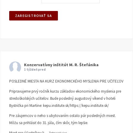
Konzervatívny inštitút M. R. Štefánika
1 týždeň pred
POSLEDNÉ MIESTA NA KURZ EKONOMICKÉHO MYSLENIA PRE UČITEĽOV
Pripravujeme prvý ročník kurzu základov ekonomického myslenia pre
stredoškolských učiteľov. Bude posledný augustový víkend v hoteli
Bystrička pri Martine:
kepu.institute.sk/https://kepu.institute.sk/
Pre záujemcov o neho s ubytovaním ostalo pár posledných miest.
Môžu sa prihlásiť do 31. júla, čím skôr, tým lepšie.
Miest pre účastníkov k
...