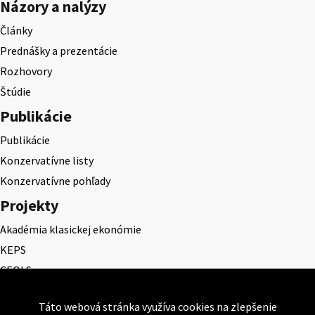
Názory a nalýzy
Články
Prednášky a prezentácie
Rozhovory
Štúdie
Publikácie
Publikácie
Konzervatívne listy
Konzervatívne pohľady
Projekty
Akadémia klasickej ekonómie
KEPS
CEQLS
Cena Dominika Tatarku
Táto webová stránka využíva cookies na zlepšenie
Cena Ernesta Valka