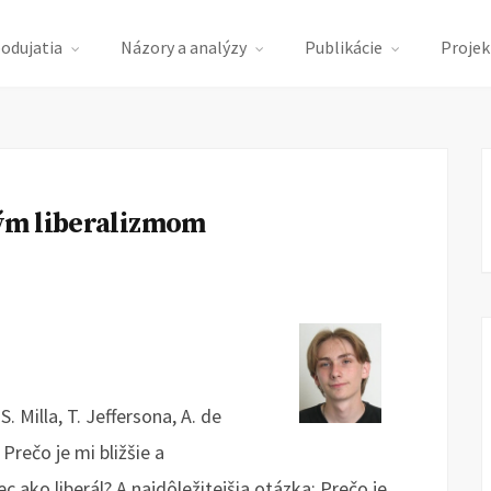
podujatia
Názory a analýzy
Publikácie
Projek
ým liberalizmom
Milla, T. Jeffersona, A. de
Prečo je mi bližšie a
ako liberál? A najdôležitejšia otázka: Prečo je