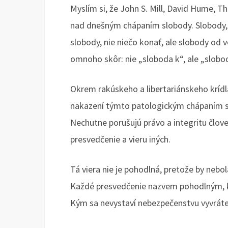
Myslím si, že John S. Mill, David Hume, T
nad dnešným chápaním slobody. Slobody,
slobody, nie niečo konať, ale slobody od v
omnoho skôr: nie „sloboda k“, ale „slobo
Okrem rakúskeho a libertariánskeho krídla
nakazení týmto patologickým chápaním sl
Nechutne porušujú právo a integritu člove
presvedčenie a vieru iných.
Tá viera nie je pohodlná, pretože by nebol
Každé presvedčenie nazvem pohodlným, ke
Kým sa nevystaví nebezpečenstvu vyvráten