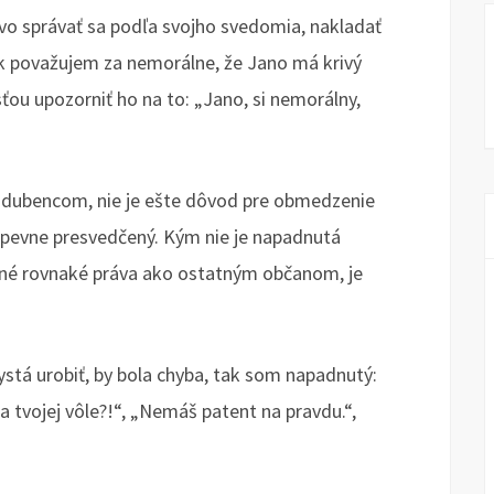
rávo správať sa podľa svojho svedomia, nakladať
Ak považujem za nemorálne, že Jano má krivý
ťou upozorniť ho na to: „Jano, si nemorálny,
adubencom, nie je ešte dôvod pre obmedzenie
opevne presvedčený. Kým nie je napadnutá
vané rovnaké práva ako ostatným občanom, je
ystá urobiť, by bola chyba, tak som napadnutý:
a tvojej vôle?!“, „Nemáš patent na pravdu.“,