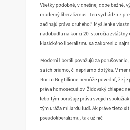
Všetky podobné, v dnešnej dobe bežné, vý
moderný liberalizmus. Ten vychádza z pre
začínajú práva druhého.“ Myšlienka vlastn
nadobudla na konci 20. storočia zvláštny 
klasického liberalizmu sa zakorenilo najm
Moderní liberáli považujú za porušovanie
sa ich priamo, či nepriamo dotýka. V me
Rocco Bugtillione nemôže povedať, že je 
práva homosexuálov. Židovský chlapec ne
lebo tým porušuje práva svojich spoluži
tým uráža miliardu ľudí. Ak práve tieto s
pseudoliberalizmu, tak už nič.