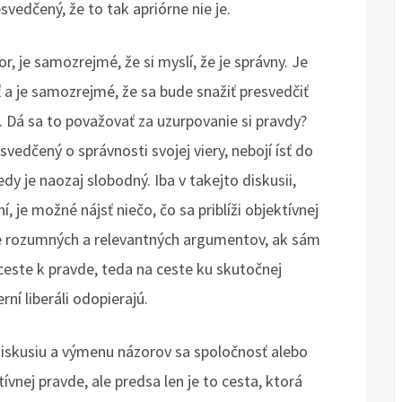
vedčený, že to tak apriórne nie je.
r, je samozrejmé, že si myslí, že je správny. Je
 a je samozrejmé, že sa bude snažiť presvedčiť
il. Dá sa to považovať za uzurpovanie si pravdy?
svedčený o správnosti svojej viery, nebojí ísť do
dy je naozaj slobodný. Iba v takejto diskusii,
, je možné nájsť niečo, čo sa priblíži objektívnej
e rozumných a relevantných argumentov, ak sám
este k pravde, teda na ceste ku skutočnej
í liberáli odopierajú.
diskusiu a výmenu názorov sa spoločnosť alebo
ívnej pravde, ale predsa len je to cesta, ktorá