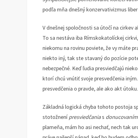
podľa mňa dnešný konzervativizmus liber
V dnešnej spoločnosti sa útočí na cirkev a
To sa nestáva iba Rímskokatolíckej cirkvi, 
niekomu na rovinu poviete, že vy máte prav
niekto iný, tak ste stavaný do pozície po
nebezpečné. Keď ľudia presviedčajú nieko
ktorí chcú vnútiť svoje presvedčenia iný
presvedčenia o pravde, ale ako akt útoku.
Základná logická chyba tohoto postoja sp
stotožnení
presviedčania
s
donucovaním
plameňa, mám ho asi nechať, nech tak uro
práve najlepší nápad, keď ho budem odh