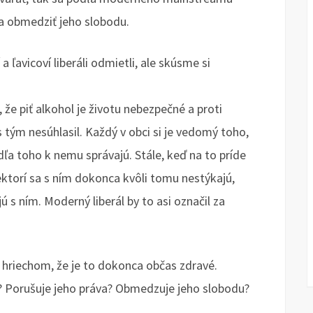
a obmedziť jeho slobodu.
ľavicoví liberáli odmietli, ale skúsme si
i, že piť alkohol je životu nebezpečné a proti
ý s tým nesúhlasil. Každý v obci si je vedomý toho,
dľa toho k nemu správajú. Stále, keď na to príde
iektorí sa s ním dokonca kvôli tomu nestýkajú,
 s ním. Moderný liberál by to asi označil za
je hriechom, že je to dokonca občas zdravé.
i? Porušuje jeho práva? Obmedzuje jeho slobodu?