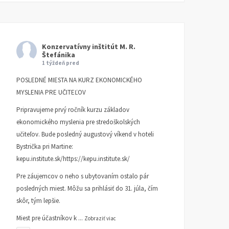
Konzervatívny inštitút M. R.
Štefánika
1 týždeň pred
POSLEDNÉ MIESTA NA KURZ EKONOMICKÉHO
MYSLENIA PRE UČITEĽOV
Pripravujeme prvý ročník kurzu základov
ekonomického myslenia pre stredoškolských
učiteľov. Bude posledný augustový víkend v hoteli
Bystrička pri Martine:
kepu.institute.sk/https://kepu.institute.sk/
Pre záujemcov o neho s ubytovaním ostalo pár
posledných miest. Môžu sa prihlásiť do 31. júla, čím
skôr, tým lepšie.
Miest pre účastníkov k
...
Zobraziť viac