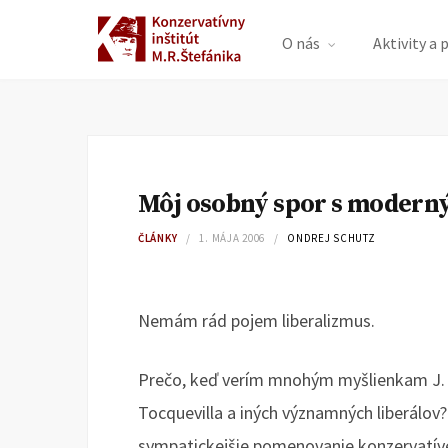
O nás
Aktivity a 
Môj osobný spor s modern
ČLÁNKY
1. MÁJA 2006
ONDREJ SCHUTZ
Nemám rád pojem liberalizmus.
Prečo, keď verím mnohým myšlienkam J. S. 
Tocquevilla a iných významných liberálov? 
sympatickejšie pomenovanie konzervatívec 