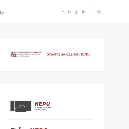
F
R
Y
L
ty
a
S
o
i
c
S
u
n
e
T
k
b
u
e
o
b
d
o
e
I
k
n