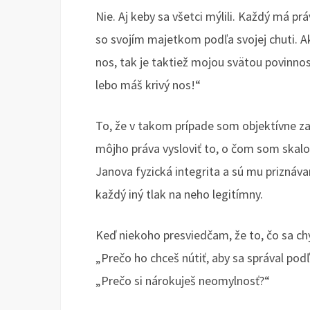
Nie. Aj keby sa všetci mýlili. Každý má p
so svojím majetkom podľa svojej chuti. 
nos, tak je taktiež mojou svätou povinnos
lebo máš krivý nos!“
To, že v takom prípade som objektívne z
môjho práva vysloviť to, o čom som skal
Janova fyzická integrita a sú mu prizná
každý iný tlak na neho legitímny.
Keď niekoho presviedčam, že to, čo sa ch
„Prečo ho chceš nútiť, aby sa správal podľ
„Prečo si nárokuješ neomylnosť?“