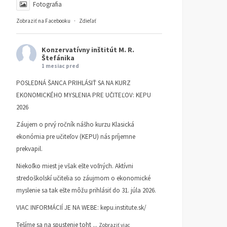
Fotografia
Zobraziť na Facebooku
·
Zdieľať
Konzervatívny inštitút M. R.
Štefánika
1 mesiac pred
POSLEDNÁ ŠANCA PRIHLÁSIŤ SA NA KURZ
EKONOMICKÉHO MYSLENIA PRE UČITEĽOV: KEPU
2026
Záujem o prvý ročník nášho kurzu Klasická
ekonómia pre učiteľov (KEPU) nás príjemne
prekvapil.
Niekoľko miest je však ešte voľných. Aktívni
stredoškolskí učitelia so záujmom o ekonomické
myslenie sa tak ešte môžu prihlásiť do 31. júla 2026.
VIAC INFORMÁCIÍ JE NA WEBE:
kepu.institute.sk/
Tešíme sa na spustenie toht
...
Zobraziť viac