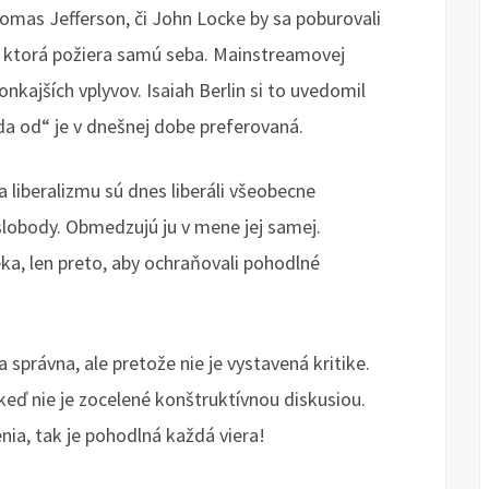
homas Jefferson, či John Locke by sa poburovali
 ktorá požiera samú seba. Mainstreamovej
onkajších vplyvov. Isaiah Berlin si to uvedomil
da od“ je v dnešnej dobe preferovaná.
 liberalizmu sú dnes liberáli všeobecne
obody. Obmedzujú ju v mene jej samej.
ka, len preto, aby ochraňovali pohodlné
a správna, ale pretože nie je vystavená kritike.
ď nie je zocelené konštruktívnou diskusiou.
ia, tak je pohodlná každá viera!