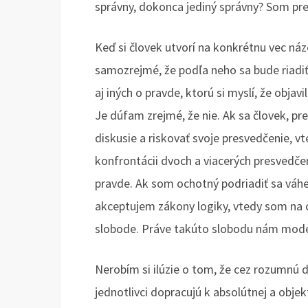
správny, dokonca jediný správny? Som pres
Keď si človek utvorí na konkrétnu vec názo
samozrejmé, že podľa neho sa bude riadiť
aj iných o pravde, ktorú si myslí, že objav
Je dúfam zrejmé, že nie. Ak sa človek, pre
diskusie a riskovať svoje presvedčenie, vte
konfrontácii dvoch a viacerých presvedčení
pravde. Ak som ochotný podriadiť sa váh
akceptujem zákony logiky, vtedy som na c
slobode. Práve takúto slobodu nám modern
Nerobím si ilúzie o tom, že cez rozumnú 
jednotlivci dopracujú k absolútnej a objekt