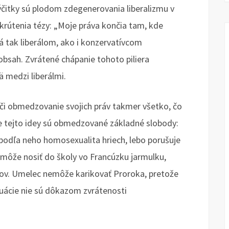
čitky sú plodom zdegenerovania liberalizmu v
krútenia tézy: „Moje práva končia tam, kde
á tak liberálom, ako i konzervatívcom
obsah. Zvrátené chápanie tohoto piliera
ä medzi liberálmi.
, či obmedzovanie svojich práv takmer všetko, čo
ne tejto idey sú obmedzované základné slobody:
podľa neho homosexualita hriech, lebo porušuje
môže nosiť do školy vo Francúzku jarmulku,
akov. Umelec nemôže karikovať Proroka, pretože
ituácie nie sú dôkazom zvrátenosti