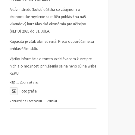
Aktívni stredoškolskí učitelia so záujmom o
ekonomické myslenie sa môžu prihlásiť na náš
víkendový kurz Klasická ekonómia pre učiteľov
(KEPU) 2026 do 31. JÚLA.
Kapacita je však obmedzená. Preto odporúčame sa
prihlásiť čím skôr.
Všetky informácie o tomto vzdelávacom kurze pre
nich a o možnosti prihlásenia sa na neho sú na webe
KEPU:
kep
...
Zobraziť viac
Fotografia
Zobraziť na Facebooku
·
Zdieľať