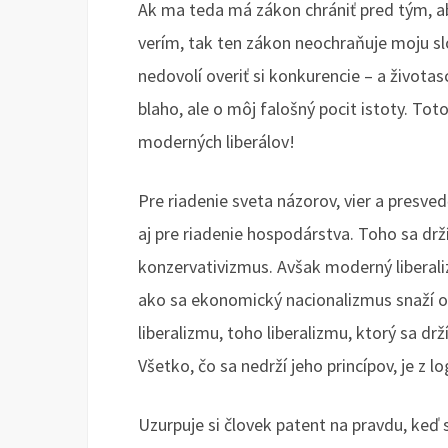
Ak ma teda má zákon chrániť pred tým, a
verím, tak ten zákon neochraňuje moju s
nedovolí overiť si konkurencie – a život
blaho, ale o môj falošný pocit istoty. 
moderných liberálov!
Pre riadenie sveta názorov, vier a presvedč
aj pre riadenie hospodárstva. Toho sa drží
konzervativizmus. Avšak moderný liberali
ako sa ekonomický nacionalizmus snaží 
liberalizmu, toho liberalizmu, ktorý sa dr
Všetko, čo sa nedrží jeho princípov, je z lo
Uzurpuje si človek patent na pravdu, keď s