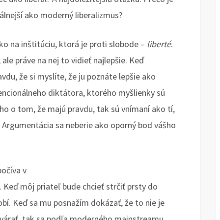
álnejší ako moderný liberalizmus?
ko na inštitúciu, ktorá je proti slobode –
liberté
.
ale práve na nej to vidieť najlepšie. Keď
du, že si myslíte, že ju poznáte lepšie ako
tencionálneho diktátora, ktorého myšlienky sú
ho o tom, že majú pravdu, tak sú vnímaní ako tí,
m. Argumentácia sa neberie ako oporný bod vášho
očíva v
. Keď môj priateľ bude chcieť strčiť prsty do
bí. Keď sa mu posnažím dokázať, že to nie je
ovárať, tak sa podľa moderného mainstreamu