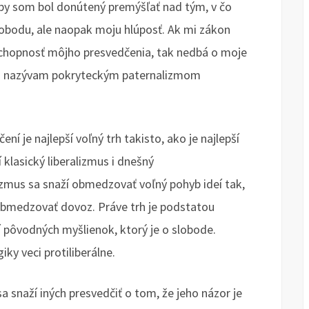
by som bol donútený premýšľať nad tým, v čo
lobodu, ale naopak moju hlúposť. Ak mi zákon
aschopnosť môjho presvedčenia, tak nedbá o moje
Toto nazývam pokryteckým paternalizmom
ení je najlepší voľný trh takisto, ako je najlepší
 klasický liberalizmus i dnešný
zmus sa snaží obmedzovať voľný pohyb ideí tak,
obmedzovať dovoz. Práve trh je podstatou
ží pôvodných myšlienok, ktorý je o slobode.
giky veci protiliberálne.
a snaží iných presvedčiť o tom, že jeho názor je