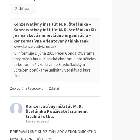
Zistiť viac
Konzervatívny inštitút M. R. Štefánika –
Konzervatívny inštitút M. R. Štefánika (KI)
je nezisková mimovládna organizácia –
konzervatívne orientovaný think-tank.
www.konzervativizmus.sk
KI informuje 1. júna 2026 Peter Gonda Otvárame
prvý ročník kurzu Klasická ekonómia pre učiteľov
# ekonómia # vzdelávanie Stredoškolským
učiteľom ponúkame unikátny vzdelávací kurz
ek...
Zobraziť na Facebooku
·
Zdieľať
Konzervatívny inštitút M. R.
Štefánika
Používateľ si zmenil
titulnú fotku.
1 mesiac pred
PRIPRAVILI SME KURZ ZÁKLADOV EKONOMICKÉHO
MYSLENIA PRE UČITEĽOV