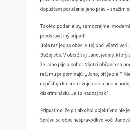
dopúšťam porušenia jeho práv – snažím s
Takéto podanie by, samozrejme, moderní a 
predstaviť iný prípad:
Bola raz jedna obec. V tej obci všetci veril
Božej vôli. V obci žil aj Jano, jediný, ktor
že Jano pije alkohol. Všetci občania sa po
reč, mu pripomínajú: „Jano, piť je zlé!“ N
nepúšťajú k nemu svoje deti a neobchodujú
diskrimináciu. Je to naozaj tak?
Pripusťme, že piť alkohol objektívne nie 
Správa sa obec nespravodlivo voči Janov