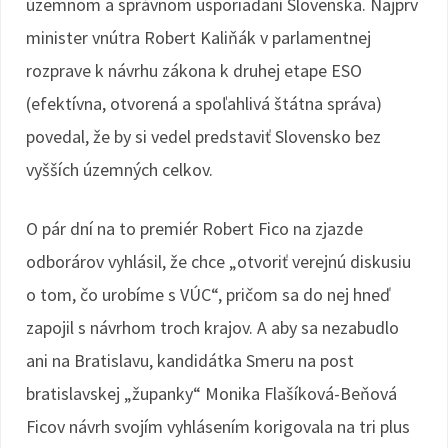
územnom a správnom usporiadaní Slovenska. Najprv
minister vnútra Robert Kaliňák v parlamentnej
rozprave k návrhu zákona k druhej etape ESO
(efektívna, otvorená a spoľahlivá štátna správa)
povedal, že by si vedel predstaviť Slovensko bez
vyšších územných celkov.
O pár dní na to premiér Robert Fico na zjazde
odborárov vyhlásil, že chce „otvoriť verejnú diskusiu
o tom, čo urobíme s VÚC“, pričom sa do nej hneď
zapojil s návrhom troch krajov. A aby sa nezabudlo
ani na Bratislavu, kandidátka Smeru na post
bratislavskej „županky“ Monika Flašíková-Beňová
Ficov návrh svojím vyhlásením korigovala na tri plus