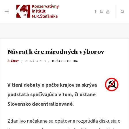
F
R
Y
a
S
o
c
S
u
Návrat k ére národných výborov
e
T
ČLÁNKY
28. MÁJA 2013
DUŠAN SLOBODA
b
u
o
b
V tieni debaty o počte krajov sa skrýva
podstata spočívajúca v tom, či ostane
o
e
Slovensko decentralizované.
k
Zdanlivo nečakane sa opätovne rozprúdila diskusia o