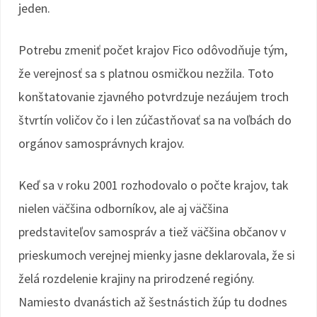
jeden.
Potrebu zmeniť počet krajov Fico odôvodňuje tým,
že verejnosť sa s platnou osmičkou nezžila. Toto
konštatovanie zjavného potvrdzuje nezáujem troch
štvrtín voličov čo i len zúčastňovať sa na voľbách do
orgánov samosprávnych krajov.
Keď sa v roku 2001 rozhodovalo o počte krajov, tak
nielen väčšina odborníkov, ale aj väčšina
predstaviteľov samospráv a tiež väčšina občanov v
prieskumoch verejnej mienky jasne deklarovala, že si
želá rozdelenie krajiny na prirodzené regióny.
Namiesto dvanástich až šestnástich žúp tu dodnes