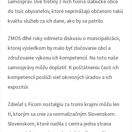
samospráv. Dve tretiny z nich tvoria slabučké obce
do tisíc obyvateľov, ktoré neprinášajú občanom takú
kvalitu služieb za ich dane, ako by sa patrilo.
ZMOS dlhé roky odmieta diskusiu o municipalizácii,
ktorej výsledkom by malo byť zlučovanie obcí a
združovanie výkonu ich kompetencií. Na toto naše
samosprávy môžu doplatiť. K poštátneniu časti ich
kompetencií poslúži sieť okresných úradov a ich
expozitúr.
Zdieľať s Ficom nostalgiu za tromi krajmi môžu len
tí, ktorým sa cnie za normalizačným Slovenskom.
Slovenskom, ktoré riadila z centra jedna strana