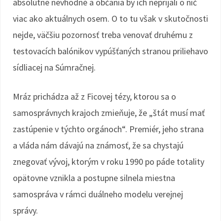
absolútne nevhodné a občania by ich neprijali o nič
viac ako aktuálnych osem. O to tu však v skutočnosti
nejde, väčšiu pozornosť treba venovať druhému z
testovacích balónikov vypúšťaných stranou priliehavo
sídliacej na Súmračnej.
Mráz prichádza až z Ficovej tézy, ktorou sa o
samosprávnych krajoch zmieňuje, že „štát musí mať
zastúpenie v týchto orgánoch“. Premiér, jeho strana
a vláda nám dávajú na známosť, že sa chystajú
znegovať vývoj, ktorým v roku 1990 po páde totality
opätovne vznikla a postupne silnela miestna
samospráva v rámci duálneho modelu verejnej
správy.