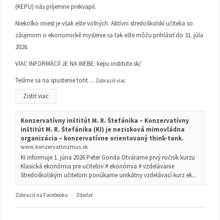
(KEPU) nás príjemne prekvapil.
Niekoľko miest je však ešte voľných. Aktívni stredoškolskí učitelia so
záujmom o ekonomické myslenie sa tak ešte môžu prihlásiť do 31. júla
2026.
VIAC INFORMÁCIÍ JE NA WEBE:
kepu.institute.sk/
Tešíme sa na spustenie toht
...
Zobraziť viac
Zistiť viac
Konzervatívny inštitút M. R. Štefánika – Konzervatívny
inštitút M. R. Štefánika (KI) je nezisková mimovládna
organizácia – konzervatívne orientovaný think-tank.
www.konzervativizmus.sk
KI informuje 1. júna 2026 Peter Gonda Otvárame prvý ročník kurzu
Klasická ekonómia pre učiteľov # ekonómia # vzdelávanie
Stredoškolským učiteľom ponúkame unikátny vzdelávací kurz ek...
Zobraziť na Facebooku
·
Zdieľať