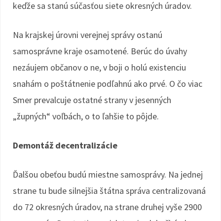
keďže sa stanú súčasťou siete okresných úradov.
Na krajskej úrovni verejnej správy ostanú
samosprávne kraje osamotené. Berúc do úvahy
nezáujem občanov o ne, v boji o holú existenciu
snahám o poštátnenie podľahnú ako prvé. O čo viac
Smer prevalcuje ostatné strany v jesenných
„župných“ voľbách, o to ľahšie to pôjde.
Demontáž decentralizácie
Ďalšou obeťou budú miestne samosprávy. Na jednej
strane tu bude silnejšia štátna správa centralizovaná
do 72 okresných úradov, na strane druhej vyše 2900