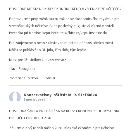
POSLEDNÉ MIESTA NA KURZ EKONOMICKÉHO MYSLENIA PRE UČITEĽOV
Pripravujeme prvý ročník kurzu základov ekonomického myslenia pre
stredoškolských učiteľov. Bude posledný augustový víkend v hoteli
Bystrička pri Martine:
kepu.institute.sk/https://kepu.institute.sk/
Pre záujemcov o neho s ubytovaním ostalo pár posledných miest.
Môžu sa prihlásiť do 31. júla, čím skôr, tým lepšie.
Miest pre účastníkov k
...
Zobraziť viac
Fotografia
Zobraziť na Facebooku
·
Zdieľať
Konzervatívny inštitút M. R. Štefánika
1 mesiac pred
POSLEDNÁ ŠANCA PRIHLÁSIŤ SA NA KURZ EKONOMICKÉHO MYSLENIA
PRE UČITEĽOV: KEPU 2026
Záujem o prvý ročník nášho kurzu Klasická ekonómia pre učiteľov