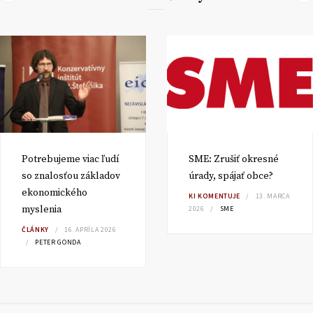
Potrebujeme viac ľudí
SME: Zrušiť okresné
so znalosťou základov
úrady, spájať obce?
ekonomického
KI KOMENTUJE
13. MARCA
myslenia
2026
SME
ČLÁNKY
16. APRÍLA 2026
PETER GONDA