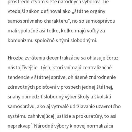
prostredníctvom siete národných výborov. Tie
vtedajší zákon definoval ako „štátne orgány
samosprávneho charakteru“, no so samosprávou
mali spoločné asi toľko, koľko majú voľby za
komunizmu spoločné s tými slobodnými.
Hrozba zvrátenia decentralizácie sa ohlasuje čoraz
nástojčivejšie. Tých, ktorí vnímajú centralizačné
tendencie v štátnej správe, ohlásené znárodnenie
zdravotných poisťovní v prospech jednej štátnej,
snahy obmedziť slobodný výber školy a školskú
samosprávu, ako aj vytrvalé udržiavanie uzavretého
systému zahnívajúcej justície a prokuratúry, to asi
neprekvapí. Národné výbory k novej normalizácii