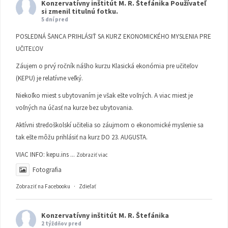
Konzervatívny inštitút M. R. Štefánika
Používateľ
si zmenil titulnú fotku.
5 dní pred
POSLEDNÁ ŠANCA PRIHLÁSIŤ SA KURZ EKONOMICKÉHO MYSLENIA PRE
UČITEĽOV
Záujem o prvý ročník nášho kurzu Klasická ekonómia pre učiteľov
(KEPU) je relatívne veľký.
Niekoľko miest s ubytovaním je však ešte voľných. A viac miest je
voľných na účasť na kurze bez ubytovania.
Aktívni stredoškolskí učitelia so záujmom o ekonomické myslenie sa
tak ešte môžu prihlásiť na kurz DO 23. AUGUSTA.
VIAC INFO:
kepu.ins
...
Zobraziť viac
Fotografia
Zobraziť na Facebooku
·
Zdieľať
Konzervatívny inštitút M. R. Štefánika
2 týždňov pred