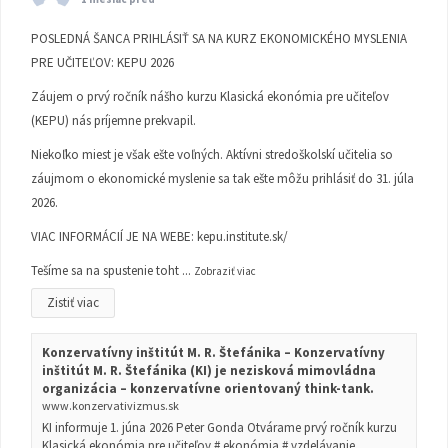
POSLEDNÁ ŠANCA PRIHLÁSIŤ SA NA KURZ EKONOMICKÉHO MYSLENIA
PRE UČITEĽOV: KEPU 2026
Záujem o prvý ročník nášho kurzu Klasická ekonómia pre učiteľov
(KEPU) nás príjemne prekvapil.
Niekoľko miest je však ešte voľných. Aktívni stredoškolskí učitelia so
záujmom o ekonomické myslenie sa tak ešte môžu prihlásiť do 31. júla
2026.
VIAC INFORMÁCIÍ JE NA WEBE:
kepu.institute.sk/
Tešíme sa na spustenie toht
...
Zobraziť viac
Zistiť viac
Konzervatívny inštitút M. R. Štefánika – Konzervatívny
inštitút M. R. Štefánika (KI) je nezisková mimovládna
organizácia – konzervatívne orientovaný think-tank.
www.konzervativizmus.sk
KI informuje 1. júna 2026 Peter Gonda Otvárame prvý ročník kurzu
Klasická ekonómia pre učiteľov # ekonómia # vzdelávanie