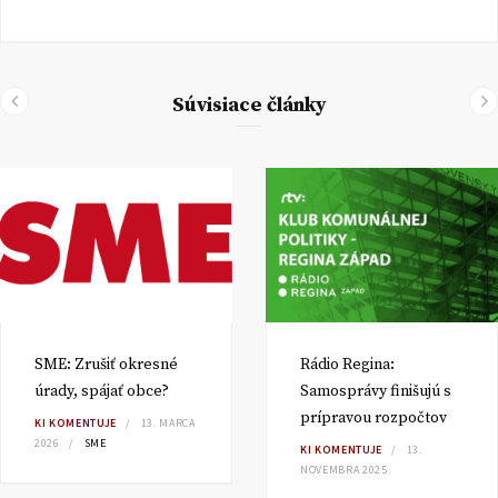
Súvisiace články
SME: Zrušiť okresné
Rádio Regina:
úrady, spájať obce?
Samosprávy finišujú s
prípravou rozpočtov
KI KOMENTUJE
13. MARCA
2026
SME
KI KOMENTUJE
13.
NOVEMBRA 2025