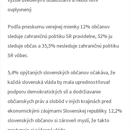
ovplyvnený.
Podľa prieskumu verejnej mienky 12% občanov
sleduje zahraničnú politiku SR pravidelne, 52% ju
sleduje občas a 35,5% nesleduje zahraničnú politiku
SR vôbec.
5,4% opýtaných slovenských občanov očakáva, že
každá slovenská vláda by mala uprednostňovať
podporu demokratických síl a dodržiavanie
občianskych práv a slobôd v iných krajinách pred
ekonomickými záujmami Slovenskej republiky. 12,2%
slovenských občanov si zároveň myslí, že takto
postupuje aj súčasná vláda.