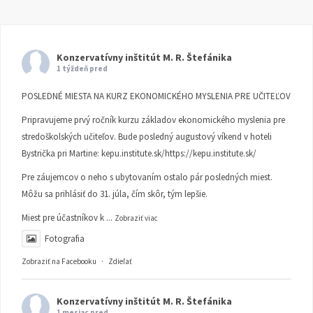
Konzervatívny inštitút M. R. Štefánika
1 týždeň pred
POSLEDNÉ MIESTA NA KURZ EKONOMICKÉHO MYSLENIA PRE UČITEĽOV
Pripravujeme prvý ročník kurzu základov ekonomického myslenia pre
stredoškolských učiteľov. Bude posledný augustový víkend v hoteli
Bystrička pri Martine:
kepu.institute.sk/https://kepu.institute.sk/
Pre záujemcov o neho s ubytovaním ostalo pár posledných miest.
Môžu sa prihlásiť do 31. júla, čím skôr, tým lepšie.
Miest pre účastníkov k
...
Zobraziť viac
Fotografia
Zobraziť na Facebooku
·
Zdieľať
Konzervatívny inštitút M. R. Štefánika
1 mesiac pred