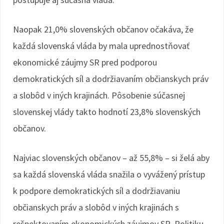
Naopak 21,0% slovenských občanov očakáva, že
každá slovenská vláda by mala uprednostňovať
ekonomické záujmy SR pred podporou
demokratických síl a dodržiavaním občianskych práv
a slobôd v iných krajinách. Pôsobenie súčasnej
slovenskej vlády takto hodnotí 23,8% slovenských
občanov.
Najviac slovenských občanov – až 55,8% – si želá aby
sa každá slovenská vláda snažila o vyvážený prístup
k podpore demokratických síl a dodržiavaniu
občianskych práv a slobôd v iných krajinách s
rešpektovaním ekonomických záujmov SR. Politiku