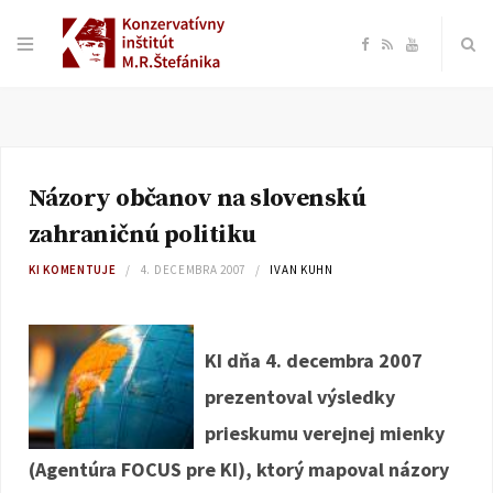
F
R
Y
a
S
o
c
S
u
Názory občanov na slovenskú
e
T
zahraničnú politiku
b
u
KI KOMENTUJE
4. DECEMBRA 2007
IVAN KUHN
o
b
KI dňa 4. decembra 2007
o
e
prezentoval výsledky
k
prieskumu verejnej mienky
(Agentúra FOCUS pre KI), ktorý mapoval názory