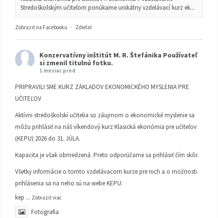
Stredoškolským učiteľom ponúkame unikátny vzdelávací kurz ek...
Zobraziť na Facebooku
·
Zdieľať
Konzervatívny inštitút M. R. Štefánika
Používateľ
si zmenil titulnú fotku.
1 mesiac pred
PRIPRAVILI SME KURZ ZÁKLADOV EKONOMICKÉHO MYSLENIA PRE
UČITEĽOV
Aktívni stredoškolskí učitelia so záujmom o ekonomické myslenie sa
môžu prihlásiť na náš víkendový kurz Klasická ekonómia pre učiteľov
(KEPU) 2026 do 31. JÚLA.
Kapacita je však obmedzená. Preto odporúčame sa prihlásiť čím skôr.
Všetky informácie o tomto vzdelávacom kurze pre nich a o možnosti
prihlásenia sa na neho sú na webe KEPU:
kep
...
Zobraziť viac
Fotografia