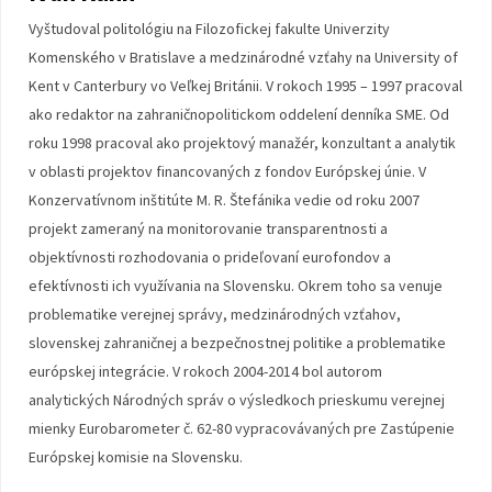
Vyštudoval politológiu na Filozofickej fakulte Univerzity
Komenského v Bratislave a medzinárodné vzťahy na University of
Kent v Canterbury vo Veľkej Británii. V rokoch 1995 – 1997 pracoval
ako redaktor na zahraničnopolitickom oddelení denníka SME. Od
roku 1998 pracoval ako projektový manažér, konzultant a analytik
v oblasti projektov financovaných z fondov Európskej únie. V
Konzervatívnom inštitúte M. R. Štefánika vedie od roku 2007
projekt zameraný na monitorovanie transparentnosti a
objektívnosti rozhodovania o prideľovaní eurofondov a
efektívnosti ich využívania na Slovensku. Okrem toho sa venuje
problematike verejnej správy, medzinárodných vzťahov,
slovenskej zahraničnej a bezpečnostnej politike a problematike
európskej integrácie. V rokoch 2004-2014 bol autorom
analytických Národných správ o výsledkoch prieskumu verejnej
mienky Eurobarometer č. 62-80 vypracovávaných pre Zastúpenie
Európskej komisie na Slovensku.