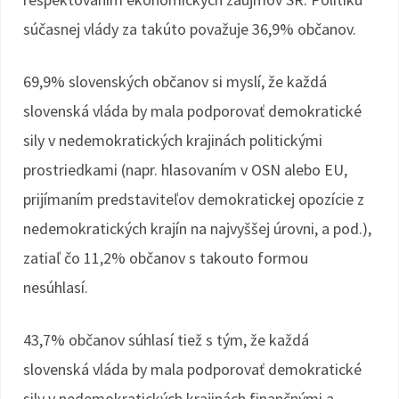
súčasnej vlády za takúto považuje 36,9% občanov.
69,9% slovenských občanov si myslí, že každá
slovenská vláda by mala podporovať demokratické
sily v nedemokratických krajinách politickými
prostriedkami (napr. hlasovaním v OSN alebo EU,
prijímaním predstaviteľov demokratickej opozície z
nedemokratických krajín na najvyššej úrovni, a pod.),
zatiaľ čo 11,2% občanov s takouto formou
nesúhlasí.
43,7% občanov súhlasí tiež s tým, že každá
slovenská vláda by mala podporovať demokratické
sily v nedemokratických krajinách finančnými a