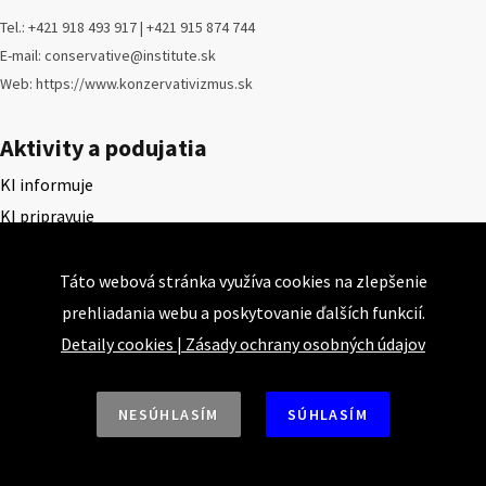
Tel.: +421 918 493 917 | +421 915 874 744
E-mail: conservative@institute.sk
Web: https://www.konzervativizmus.sk
Aktivity a podujatia
KI informuje
KI pripravuje
KI komentuje
Konferencie
Táto webová stránka využíva cookies na zlepšenie
Konzervatívne kluby
prehliadania webu a poskytovanie ďalších funkcií.
Názory a nalýzy
Detaily cookies
|
Zásady ochrany osobných údajov
Články
NESÚHLASÍM
SÚHLASÍM
Prednášky a prezentácie
Rozhovory
Štúdie