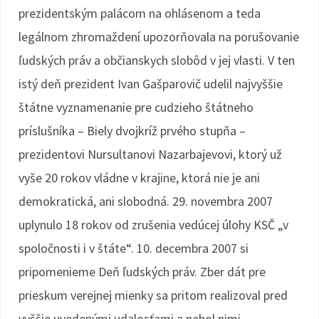
prezidentským palácom na ohlásenom a teda
legálnom zhromaždení upozorňovala na porušovanie
ľudských práv a občianskych slobôd v jej vlasti. V ten
istý deň prezident Ivan Gašparovič udelil najvyššie
štátne vyznamenanie pre cudzieho štátneho
príslušníka – Biely dvojkríž prvého stupňa –
prezidentovi Nursultanovi Nazarbajevovi, ktorý už
vyše 20 rokov vládne v krajine, ktorá nie je ani
demokratická, ani slobodná. 29. novembra 2007
uplynulo 18 rokov od zrušenia vedúcej úlohy KSČ „v
spoločnosti i v štáte“. 10. decembra 2007 si
pripomenieme Deň ľudských práv. Zber dát pre
prieskum verejnej mienky sa pritom realizoval pred
vyššie uvedenými udalosťami a nebol nimi