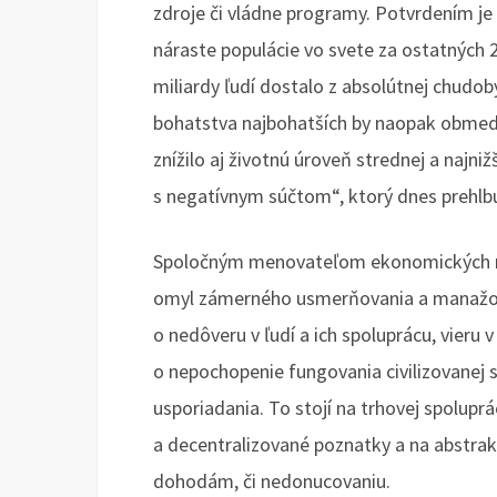
zdroje či vládne programy. Potvrdením j
náraste populácie vo svete za ostatných 2
miliardy ľudí dostalo z absolútnej chudob
bohatstva najbohatších by naopak obmedz
znížilo aj životnú úroveň strednej a najniž
s negatívnym súčtom“, ktorý dnes prehl
Spoločným menovateľom ekonomických mýt
omyl zámerného usmerňovania a manažova
o nedôveru v ľudí a ich spoluprácu, vieru v
o nepochopenie fungovania civilizovanej 
usporiadania. To stojí na trhovej spoluprá
a decentralizované poznatky a na abstrakt
dohodám, či nedonucovaniu.