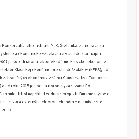
 Konzervatívneho inštitútu M. R. Štefánika. Zameriava sa
lenie a ekonomické vzdelávanie v súlade s princípmi
2007 je koordinátor a lektor Akadémie klasickej ekonómie
 a lektor Klasickej ekonómie pre stredoškolákov (KEPS), od
ok zahraničných ekonómov v rámci Conservative Economic
) a od roku 2015 je spoluautorom vykazovania Dňa
 minulosti bol napríklad vedúcim projektu Búranie mýtov o
017 – 2020) a externým lektorom ekonómie na Univerzite
 2019).