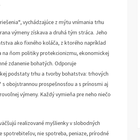
ť.
 riešenia“, vychádzajúce z mýtu vnímania trhu
trana výmeny získava a druhá tým stráca. Jeho
stva ako fixného koláča, z ktorého napríklad
a na ňom politiky protekcionizmu, ekonomickej
mné zdanenie bohatých. Odporuje
ej podstaty trhu a tvorby bohatstva: trhových
“ s obojstrannou prospešnosťou a s prínosmi aj
brovoľnej výmeny. Každý vymieňa pre neho niečo
väčšujú realizované myšlienky v slobodných
 spotrebiteľov, nie spotreba, peniaze, prírodné