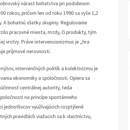
e obrovský nárast bohatstva pri podobnom
00 rokov, pričom len od roku 1990 sa vyše 1,2
y. A bohatnú všetky skupiny. Regulovanie
ilo pracovné miesta, mzdy, či produkty, tým
šej vrstvy. Práve intervencionizmus je „hra
buje príjmové nerovnosti.
ov, intervenčných politík a kolektivizmu je
nia ekonomiky a spoločnosti. Opiera sa
 účinnosť centrálnej autority, teda
spoločnosti na princípe spontánneho
ci jednotlivcov využívajúcich rozptýlené
ných pravidlách viažucich sa k vlastníctvu,