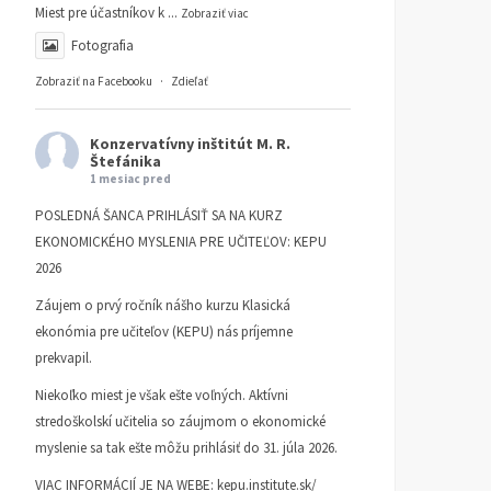
Miest pre účastníkov k
...
Zobraziť viac
Fotografia
Zobraziť na Facebooku
·
Zdieľať
Konzervatívny inštitút M. R.
Štefánika
1 mesiac pred
POSLEDNÁ ŠANCA PRIHLÁSIŤ SA NA KURZ
EKONOMICKÉHO MYSLENIA PRE UČITEĽOV: KEPU
2026
Záujem o prvý ročník nášho kurzu Klasická
ekonómia pre učiteľov (KEPU) nás príjemne
Potrebujeme viac ľudí so
Morálna autorita roku 17
prekvapil.
znalosťou základov
ČLÁNKY
9. MARCA 2026
ekonomického myslenia
DANIEL KLEIN
Niekoľko miest je však ešte voľných. Aktívni
ČLÁNKY
16. APRÍLA 2026
stredoškolskí učitelia so záujmom o ekonomické
PETER GONDA
myslenie sa tak ešte môžu prihlásiť do 31. júla 2026.
VIAC INFORMÁCIÍ JE NA WEBE:
kepu.institute.sk/