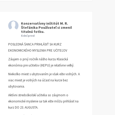
Konzervatívny inštitút M. R.
Štefánika
Používateľ si zmenil
titulnú fotku.
6 dní pred
POSLEDNÁ ŠANCA PRIHLÁSIŤ SA KURZ
EKONOMICKÉHO MYSLENIA PRE UČITEĽOV
Záujem o prvý ročník nášho kurzu Klasická
ekonómia pre učiteľov (KEPU) je relatívne veľký.
Niekoľko miest s ubytovaním je však ešte voľných. A
viac miest je voľných na účasť na kurze bez
ubytovania.
Aktívni stredoškolskí učitelia so záujmom o
ekonomické myslenie sa tak ešte môžu prihlásiť na
kurz DO 23. AUGUSTA.