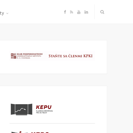
F
R
Y
L
ty
a
S
o
i
c
S
u
n
e
T
k
b
u
e
o
b
d
o
e
I
k
n