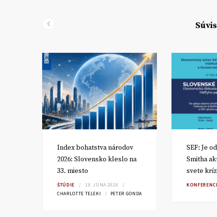
Súvis
om
Index bohatstva národov
SEF: Je o
2026: Slovensko kleslo na
Smitha ak
33. miesto
svete kríz
RA
ŠTÚDIE
10. JÚNA 2026
KONFERENC
CHARLOTTE TELEKI
PETER GONDA