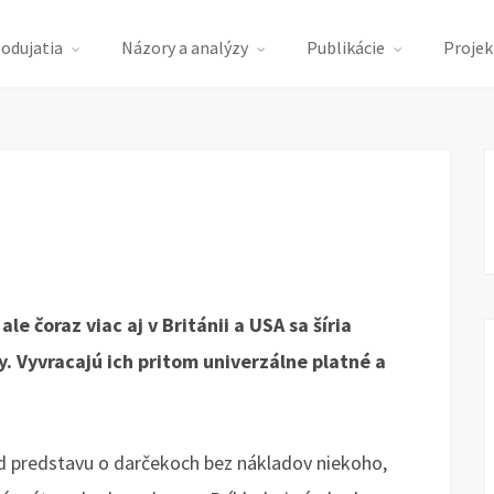
podujatia
Názory a analýzy
Publikácie
Projek
le čoraz viac aj v Británii a USA sa šíria
 Vyvracajú ich pritom univerzálne platné a
lad predstavu o darčekoch bez nákladov niekoho,