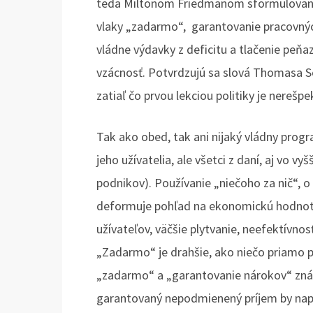
teda Miltonom Friedmanom sformulovaný
vlaky „zadarmo“, garantovanie pracovných
vládne výdavky z deficitu a tlačenie peňaz
vzácnosť. Potvrdzujú sa slová Thomasa So
zatiaľ čo prvou lekciou politiky je nerešp
Tak ako obed, tak ani nijaký vládny prog
jeho užívatelia, ale všetci z daní, aj vo v
podnikov). Používanie „niečoho za nič“, o
deformuje pohľad na ekonomickú hodnotu
užívateľov, väčšie plytvanie, neefektívnos
„Zadarmo“ je drahšie, ako niečo priamo 
„zadarmo“ a „garantovanie nárokov“ zná
garantovaný nepodmienený príjem by naprí