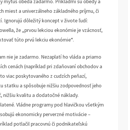
 mýtus obeda zadarmo. Príkladmi sú obedy a
 miest a univerzálneho základného príjmu, či
í. Ignorujú dôležitý koncept v živote ľudí:
wella, že „prvou lekciou ekonómie je vzácnosť,
ektovať túto prvú lekciu ekonómie“.
ram nie je zadarmo. Nezaplatí ho vláda a priamo
yšších cenách (napríklad pri zdaňovaní obchodov a
 to viac poskytovaného z cudzích peňazí,
 statku a spôsobuje nižšiu zodpovednosť jeho
ť, nižšiu kvalitu a dodatočné náklady.
platené. Vládne programy pod hlavičkou všetkým
sobujú ekonomicky perverzné motivácie –
klad potlačil pracovnú či podnikateľskú