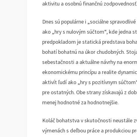
aktivitu a osobnú finančnú zodpovednos
Dnes sú populárne i „sociálne spravodlivé
ako „hry s nulovým súčtom“, kde jedna s
predpokladom je statická predstava bohat
bohatí bohatnú na úkor chudobných. Stoj
sebestačnosti a aktuálne návrhy na enor
ekonomickému princípu a realite dynamick
aktivít ľudí ako „hry s pozitívnym súčtom
pre ostatných. Obe strany získavajú z do
menej hodnotné za hodnotnejšie.
Koláč bohatstva v skutočnosti neustále z
výmenách s deľbou práce a produkciou pre