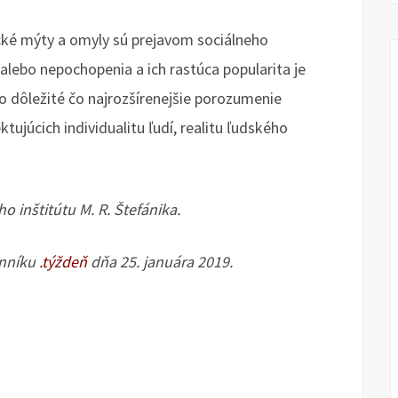
cké mýty a omyly sú prejavom sociálneho
alebo nepochopenia a ich rastúca popularita je
o dôležité čo najrozšírenejšie porozumenie
ujúcich individualitu ľudí, realitu ľudského
o inštitútu M. R. Štefánika.
enníku
.týždeň
dňa 25. januára 2019.