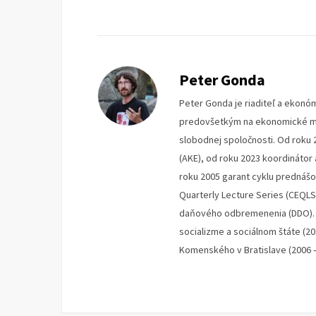
Peter Gonda
Peter Gonda je riaditeľ a ekonóm
predovšetkým na ekonomické mys
slobodnej spoločnosti. Od roku 
(AKE), od roku 2023 koordinátor
roku 2005 garant cyklu prednáš
Quarterly Lecture Series (CEQLS
daňového odbremenenia (DDO). V
socializme a sociálnom štáte (2
Komenského v Bratislave (2006 –