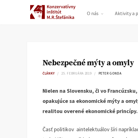
O nás
Aktivity a 
Nebezpečné mýty a omyly
ČLÁNKY
25. FEBRUÁRA 2019
PETER GONDA
Nielen na Slovensku, či vo Francúzsku, a
opakujúce sa ekonomické mýty a omyly.
realitou overené ekonomické princípy.
Časť politikov aintelektuálov šíri naprík