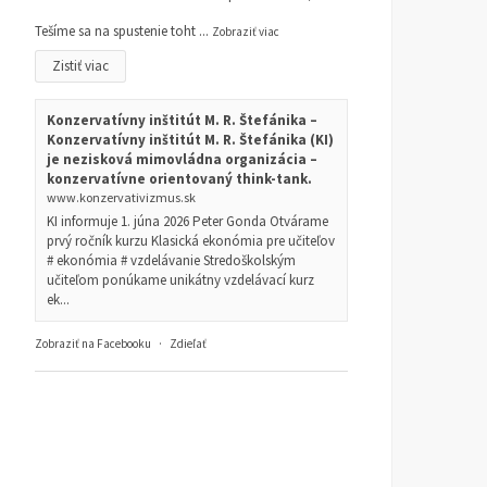
Tešíme sa na spustenie toht
...
Zobraziť viac
Zistiť viac
Konzervatívny inštitút M. R. Štefánika –
Konzervatívny inštitút M. R. Štefánika (KI)
je nezisková mimovládna organizácia –
konzervatívne orientovaný think-tank.
www.konzervativizmus.sk
KI informuje 1. júna 2026 Peter Gonda Otvárame
prvý ročník kurzu Klasická ekonómia pre učiteľov
# ekonómia # vzdelávanie Stredoškolským
učiteľom ponúkame unikátny vzdelávací kurz
ek...
Zobraziť na Facebooku
·
Zdieľať