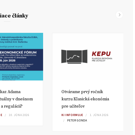
iace články
dkaz Adama
Otvárame prvý ročník
tuálny v dnešnom
kurzu Klasická ekonómia
 a regulácií?
pre učiteľov
IE
10. JÚNA 2026
KI INFORMUJE
1. JÚNA 2026
PETER GONDA