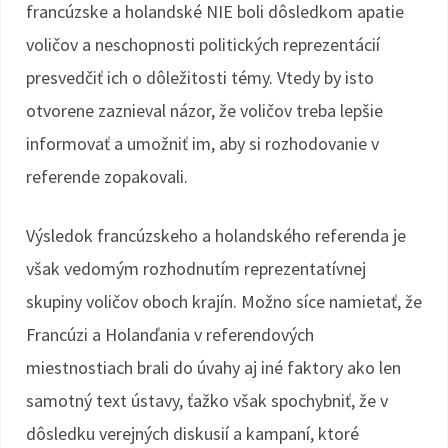
francúzske a holandské NIE boli dôsledkom apatie
voličov a neschopnosti politických reprezentácií
presvedčiť ich o dôležitosti témy. Vtedy by isto
otvorene zaznieval názor, že voličov treba lepšie
informovať a umožniť im, aby si rozhodovanie v
referende zopakovali.
Výsledok francúzskeho a holandského referenda je
však vedomým rozhodnutím reprezentatívnej
skupiny voličov oboch krajín. Možno síce namietať, že
Francúzi a Holanďania v referendových
miestnostiach brali do úvahy aj iné faktory ako len
samotný text ústavy, ťažko však spochybniť, že v
dôsledku verejných diskusií a kampaní, ktoré