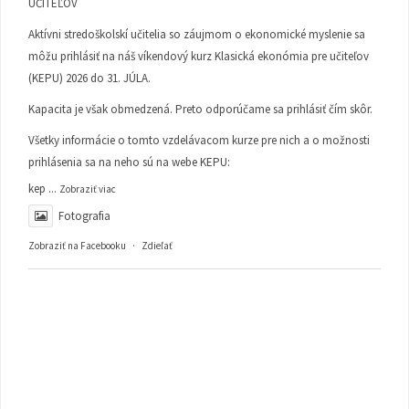
UČITEĽOV
Aktívni stredoškolskí učitelia so záujmom o ekonomické myslenie sa
môžu prihlásiť na náš víkendový kurz Klasická ekonómia pre učiteľov
(KEPU) 2026 do 31. JÚLA.
Kapacita je však obmedzená. Preto odporúčame sa prihlásiť čím skôr.
Všetky informácie o tomto vzdelávacom kurze pre nich a o možnosti
prihlásenia sa na neho sú na webe KEPU:
kep
...
Zobraziť viac
Fotografia
Zobraziť na Facebooku
·
Zdieľať