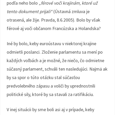
podľa neho bolo
„férové voči krajinám, ktoré už
tento dokument prijali“
(Ústavná zmluva je
otrasená, ale žije. Pravda, 8.6.2005). Bolo by však
férové aj voči občanom Francúzska a Holandska?
Iné by bolo, keby euroústavu v niektorej krajine
odmietli poslanci. Zloženie parlamentu sa mení po
každých voľbách a je možné, že niečo, čo odmietne
súčasný parlament, schváli ten nasledujúci. Najmä ak
by sa spor o túto otázku stal súčasťou
predvolebného zápasu a voliči by uprednostnili
politické sily, ktoré by sa stavali za ratifikáciu.
V inej situácii by sme boli asi aj v prípade, keby