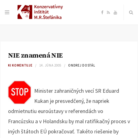
F
R
Y
a
S
o
c
S
u
NIE znamená NIE
e
T
KI KOMENTUJE
14. JÚNA 2005
ONDREJ DOSTÁL
b
u
o
b
Minister zahraničných vecí SR Eduard
Kukan je presvedčený, že napriek
o
e
odmietnutiu euroústavy v referendách vo
k
Francúzsku a v Holandsku by mal ratifikačný proces v
iných štátoch EÚ pokračovať. Takéto riešenie by