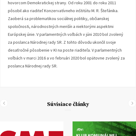
hovorcom Demokratickej strany. Od roku 2001 do roku 2011
pôsobil ako riaditeľ Konzervatívneho inštitútu M. R. Štefánika.
Zaoberá sa problematikou sociálnej politiky, občianskej
spoločnosti, národnostných menšín a niektorými aspektmi
Európskej únie. V parlamentných voľbách v júni 2010 bol zvolený
za poslanca Národnej rady SR. Z tohto dôvodu ukončil svoje
desaťročné pôsobenie v KI na poste riaditeľa. V parlamentných
voľbách v marci 2016 a vo februári 2020 bol opätovne zvolený za
poslanca Národnej rady SR.
Súvisiace články