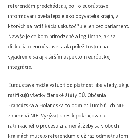
referendám predchádzali, boli o euorústave
informovaní oveľa lepšie ako obyvatelia krajín, v
ktorých sa ratifikácia uskutočňuje len cez parlament.
Navyše je celkom prirodzené a legitímne, ak sa
diskusia o euroústave stala príležitosťou na
vyjadrenie sa aj k širším aspektom európskej
integrácie.
Euroústava môže vstúpiť do platnosti iba vtedy, ak ju
ratifikujú všetky členské štáty EÚ. Občania
Francúzska a Holandska to odmietli urobiť. Ich NIE
znamená NIE. Vyzývať dnes k pokračovaniu
ratifikačného procesu znamená, žeby sa v oboch
krajinách muselo referendum o už raz odmietnutom