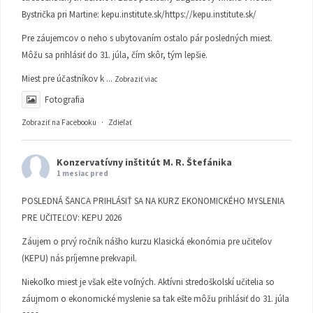
Bystrička pri Martine:
kepu.institute.sk/https://kepu.institute.sk/
Pre záujemcov o neho s ubytovaním ostalo pár posledných miest.
Môžu sa prihlásiť do 31. júla, čím skôr, tým lepšie.
Miest pre účastníkov k
...
Zobraziť viac
Fotografia
Zobraziť na Facebooku
·
Zdieľať
Konzervatívny inštitút M. R. Štefánika
1 mesiac pred
POSLEDNÁ ŠANCA PRIHLÁSIŤ SA NA KURZ EKONOMICKÉHO MYSLENIA
PRE UČITEĽOV: KEPU 2026
Záujem o prvý ročník nášho kurzu Klasická ekonómia pre učiteľov
(KEPU) nás príjemne prekvapil.
Niekoľko miest je však ešte voľných. Aktívni stredoškolskí učitelia so
záujmom o ekonomické myslenie sa tak ešte môžu prihlásiť do 31. júla