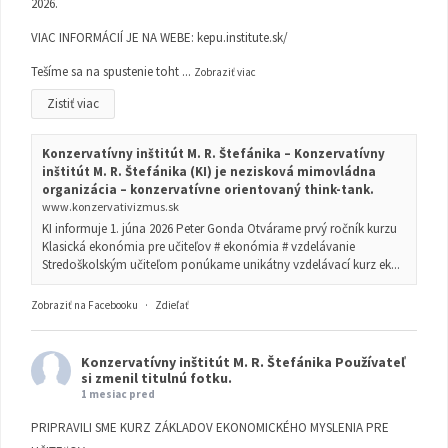
2026.
VIAC INFORMÁCIÍ JE NA WEBE:
kepu.institute.sk/
Tešíme sa na spustenie toht
...
Zobraziť viac
Zistiť viac
Konzervatívny inštitút M. R. Štefánika – Konzervatívny
inštitút M. R. Štefánika (KI) je nezisková mimovládna
organizácia – konzervatívne orientovaný think-tank.
www.konzervativizmus.sk
KI informuje 1. júna 2026 Peter Gonda Otvárame prvý ročník kurzu
Klasická ekonómia pre učiteľov # ekonómia # vzdelávanie
Stredoškolským učiteľom ponúkame unikátny vzdelávací kurz ek...
Zobraziť na Facebooku
·
Zdieľať
Konzervatívny inštitút M. R. Štefánika
Používateľ
si zmenil titulnú fotku.
1 mesiac pred
PRIPRAVILI SME KURZ ZÁKLADOV EKONOMICKÉHO MYSLENIA PRE