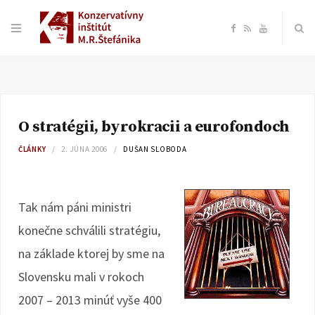
F
R
Y
a
S
o
c
S
u
O stratégii, byrokracii a eurofondoch
e
T
ČLÁNKY
2. JÚNA 2006
DUŠAN SLOBODA
b
u
o
b
Tak nám páni ministri
konečne schválili stratégiu,
o
e
na základe ktorej by sme na
k
Slovensku mali v rokoch
2007 – 2013 minúť vyše 400