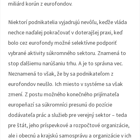
miliárd korún z eurofondov.
Niektorí podnikatelia vyjadrujú nevôľu, keďže vláda
nechce naďalej pokračovať v doterajšej praxi, keď
bolo cez eurofondy možné selektívne podporiť
vybrané aktivity súkromného sektoru. Znamená to
stop ďalšiemu narúšaniu trhu. A je to správna vec.
Neznamená to však, že by sa podnikateľom z
eurofondov neušlo. Ich miesto v systéme sa však
zmení. Z postu možného konečného prijímateľa
europeňazí sa súkromníci presunú do pozície
dodávateľa prác a služieb pre verejný sektor – teda
pre štát, jeho príspevkové a rozpočtové organizácie,
ale i obecnú a krajskú samosprávu a organizácie v ich