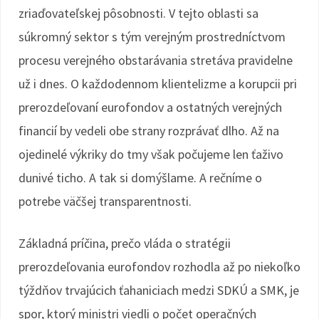
zriaďovateľskej pôsobnosti. V tejto oblasti sa
súkromný sektor s tým verejným prostredníctvom
procesu verejného obstarávania stretáva pravidelne
už i dnes. O každodennom klientelizme a korupcii pri
prerozdeľovaní eurofondov a ostatných verejných
financií by vedeli obe strany rozprávať dlho. Až na
ojedinelé výkriky do tmy však počujeme len ťaživo
dunivé ticho. A tak si domýšlame. A rečníme o
potrebe väčšej transparentnosti.
Základná príčina, prečo vláda o stratégii
prerozdeľovania eurofondov rozhodla až po niekoľko
týždňov trvajúcich ťahaniciach medzi SDKÚ a SMK, je
spor, ktorý ministri viedli o počet operačných