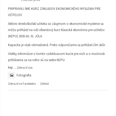
1 mesiac pred
PRIPRAVILI SME KURZ ZÁKLADOV EKONOMICKÉHO MYSLENIA PRE
UČITEĽOV
Aktívni stredoškolskí učitelia so záujmom o ekonomické myslenie sa
môžu prihlásiť na náš víkendový kurz Klasická ekonómia pre učiteľov
(KEPU) 2026 do 31. JÚLA.
Kapacita je však obmedzená. Preto odporúčame sa prihlásiť čím skôr.
Všetky informácie o tomto vzdelávacom kurze pre nich a o možnosti
prihlásenia sa na neho sú na webe KEPU:
kep
...
Zobraziť viac
Fotografia
Zobraziť na Facebooku
·
Zdieľať