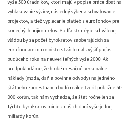
vyše 500 úradníkov, ktorí majú v popise práce dbať na
vyhlasovanie výziev, následný výber a schvaľovanie
projektov, a tiež vyplácanie platieb z eurofondov pre
konečných prijímateľov. Podľa stratégie schválenej
vládou by sa počet byrokratov zaoberajúcich sa
eurofondami na ministerstvách mal zvýšiť počas
budúceho roka na neuveriteľných vyše 2000. Ak
predpokladáme, že hrubé mesačné personálne
náklady (mzda, daň a povinné odvody) na jedného
štátneho zamestnanca budú reálne tvoriť približne 50
000 korún, tak nám vychádza, že štát ročne len za
týchto byrokratov minie z našich daní vyše jednej
miliardy korún.