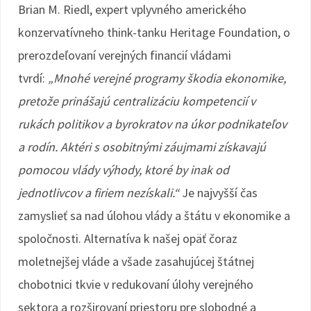
Brian M. Riedl, expert vplyvného amerického
konzervatívneho think-tanku Heritage Foundation, o
prerozdeľovaní verejných financií vládami
tvrdí:
„Mnohé verejné programy škodia ekonomike,
pretože prinášajú centralizáciu kompetencií v
rukách politikov a byrokratov na úkor podnikateľov
a rodín. Aktéri s osobitnými záujmami získavajú
pomocou vlády výhody, ktoré by inak od
jednotlivcov a firiem nezískali.“
Je najvyšší čas
zamyslieť sa nad úlohou vlády a štátu v ekonomike a
spoločnosti. Alternatíva k našej opäť čoraz
moletnejšej vláde a všade zasahujúcej štátnej
chobotnici tkvie v redukovaní úlohy verejného
sektora a rozširovaní priestoru pre slobodné a