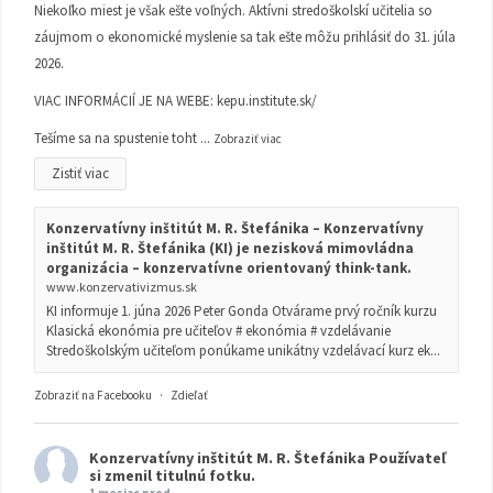
Niekoľko miest je však ešte voľných. Aktívni stredoškolskí učitelia so
záujmom o ekonomické myslenie sa tak ešte môžu prihlásiť do 31. júla
2026.
VIAC INFORMÁCIÍ JE NA WEBE:
kepu.institute.sk/
Tešíme sa na spustenie toht
...
Zobraziť viac
Zistiť viac
Konzervatívny inštitút M. R. Štefánika – Konzervatívny
inštitút M. R. Štefánika (KI) je nezisková mimovládna
organizácia – konzervatívne orientovaný think-tank.
www.konzervativizmus.sk
KI informuje 1. júna 2026 Peter Gonda Otvárame prvý ročník kurzu
Klasická ekonómia pre učiteľov # ekonómia # vzdelávanie
Stredoškolským učiteľom ponúkame unikátny vzdelávací kurz ek...
Zobraziť na Facebooku
·
Zdieľať
Konzervatívny inštitút M. R. Štefánika
Používateľ
si zmenil titulnú fotku.