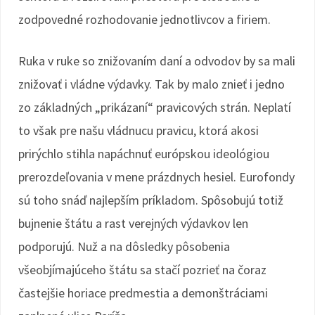
zodpovedné rozhodovanie jednotlivcov a firiem.
Ruka v ruke so znižovaním daní a odvodov by sa mali
znižovať i vládne výdavky. Tak by malo znieť i jedno
zo základných „prikázaní“ pravicových strán. Neplatí
to však pre našu vládnucu pravicu, ktorá akosi
prirýchlo stihla napáchnuť európskou ideológiou
prerozdeľovania v mene prázdnych hesiel. Eurofondy
sú toho snáď najlepším príkladom. Spôsobujú totiž
bujnenie štátu a rast verejných výdavkov len
podporujú. Nuž a na dôsledky pôsobenia
všeobjímajúceho štátu sa stačí pozrieť na čoraz
častejšie horiace predmestia a demonštráciami