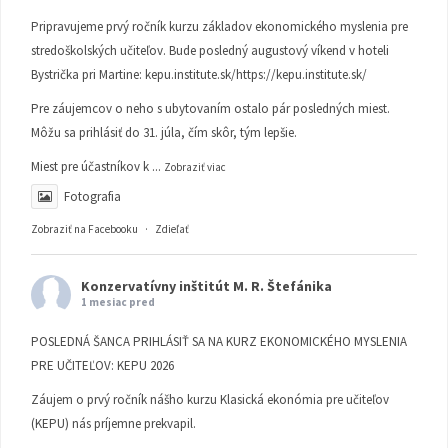
Pripravujeme prvý ročník kurzu základov ekonomického myslenia pre
stredoškolských učiteľov. Bude posledný augustový víkend v hoteli
Bystrička pri Martine:
kepu.institute.sk/https://kepu.institute.sk/
Pre záujemcov o neho s ubytovaním ostalo pár posledných miest.
Môžu sa prihlásiť do 31. júla, čím skôr, tým lepšie.
Miest pre účastníkov k
...
Zobraziť viac
Fotografia
Zobraziť na Facebooku
·
Zdieľať
Konzervatívny inštitút M. R. Štefánika
1 mesiac pred
POSLEDNÁ ŠANCA PRIHLÁSIŤ SA NA KURZ EKONOMICKÉHO MYSLENIA
PRE UČITEĽOV: KEPU 2026
Záujem o prvý ročník nášho kurzu Klasická ekonómia pre učiteľov
(KEPU) nás príjemne prekvapil.