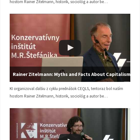
hosťom Rainer Zitelmann, historik, sociológ a autor be…
Rainer Zitelmann: Myths and Facts About Capitalism
KI organizoval ďalšiu z cyklu prednášok CEQLS, tentoraz bol naším
hosťom Rainer Zitelmann, historik, sociológ a autor be…