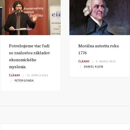
Potrebujeme viac ľudí
Morálna autorita roku
so znalosťou základov
1776
ekonomického
ČLÁNKY
9. MARCA 2026
myslenia
DANIEL KLEIN
ČLÁNKY
16. APRÍLA 2026
PETER GONDA