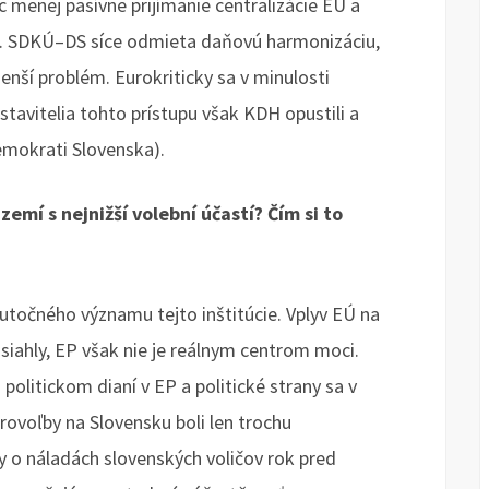
 menej pasívne prijímanie centralizácie EÚ a
lu. SDKÚ–DS síce odmieta daňovú harmonizáciu,
ší problém. Eurokriticky sa v minulosti
tavitelia tohto prístupu však KDH opustili a
emokrati Slovenska).
zemí s nejnižší volební účastí? Čím si to
utočného významu tejto inštitúcie. Vplyv EÚ na
siahly, EP však nie je reálnym centrom moci.
olitickom dianí v EP a politické strany sa v
rovoľby na Slovensku boli len trochu
 o náladách slovenských voličov rok pred