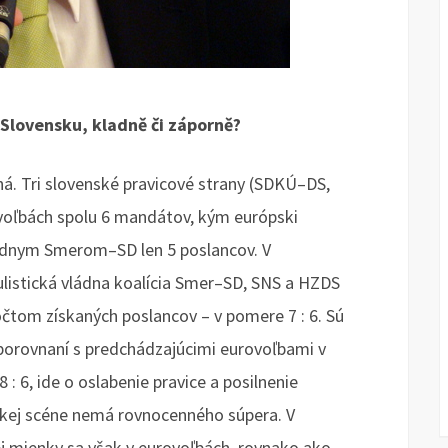
 Slovensku, kladně či záporně?
á. Tri slovenské pravicové strany (SDKÚ–DS,
voľbách spolu 6 mandátov, kým európski
ládnym Smerom–SD len 5 poslancov. V
listická vládna koalícia Smer–SD, SNS a HZDS
očtom získaných poslancov – v pomere 7 : 6. Sú
porovnaní s predchádzajúcimi eurovoľbami v
 : 6, ide o oslabenie pravice a posilnenie
ckej scéne nemá rovnocenného súpera. V
j mienky sa však v eurovoľbách, rovnako ako