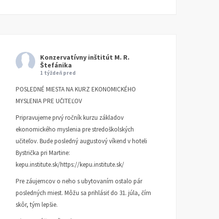
Konzervatívny inštitút M. R.
Štefánika
1 týždeň pred
POSLEDNÉ MIESTA NA KURZ EKONOMICKÉHO
MYSLENIA PRE UČITEĽOV
Pripravujeme prvý ročník kurzu základov
ekonomického myslenia pre stredoškolských
učiteľov. Bude posledný augustový víkend v hoteli
Bystrička pri Martine:
kepu.institute.sk/https://kepu.institute.sk/
Pre záujemcov o neho s ubytovaním ostalo pár
posledných miest. Môžu sa prihlásiť do 31. júla, čím
skôr, tým lepšie.