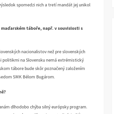
 výsledok spomedzi nich a tretí mandát jej unikol
v maďarském táboře, např. v souvislosti s
lovenských nacionalistov než pre slovenských
 politikmi na Slovensku nemá extrémistický
arskom tábore bude skôr poznačený založením
redsedom SMK Bélom Bugárom.
ně?
ranám dlhodobo chýba silný európsky program.