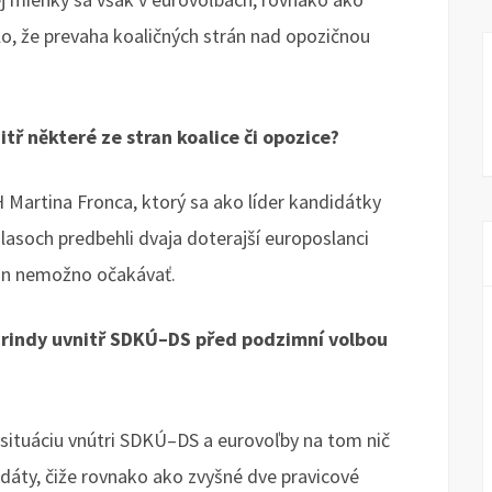
o, že prevaha koaličných strán nad opozičnou
ř některé ze stran koalice či opozice?
artina Fronca, ktorý sa ako líder kandidátky
lasoch predbehli dvaja doterajší europoslanci
rán nemožno očakávať.
urindy uvnitř SDKÚ–DS před podzimní volbou
situáciu vnútri SDKÚ–DS a eurovoľby na tom nič
ndáty, čiže rovnako ako zvyšné dve pravicové