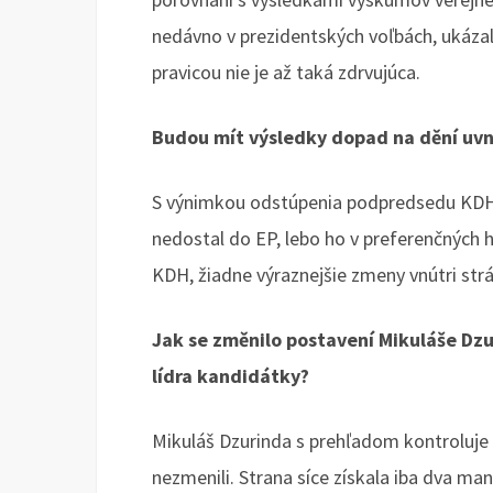
nedávno v prezidentských voľbách, ukázal
pravicou nie je až taká zdrvujúca.
Budou mít výsledky dopad na dění uvnit
S výnimkou odstúpenia podpredsedu KDH M
nedostal do EP, lebo ho v preferenčných h
KDH, žiadne výraznejšie zmeny vnútri st
Jak se změnilo postavení Mikuláše Dz
lídra kandidátky?
Mikuláš Dzurinda s prehľadom kontroluje 
nezmenili. Strana síce získala iba dva ma