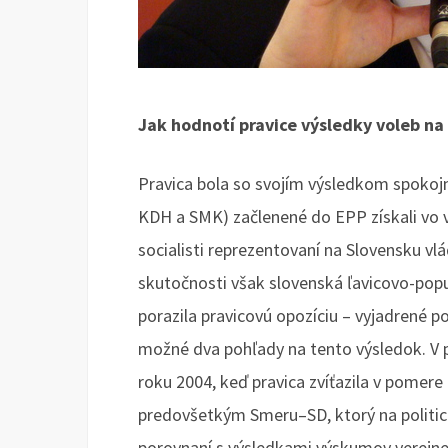
Jak hodnotí pravice výsledky voleb na
Pravica bola so svojím výsledkom spokojn
KDH a SMK) začlenené do EPP získali vo 
socialisti reprezentovaní na Slovensku v
skutočnosti však slovenská ľavicovo-popu
porazila pravicovú opozíciu – vyjadrené p
možné dva pohľady na tento výsledok. V 
roku 2004, keď pravica zvíťazila v pomere 8
predovšetkým Smeru–SD, ktorý na politi
porovnaní s výsledkami výskumov verejne