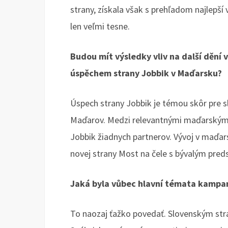
strany, získala však s prehľadom najlepší
len veľmi tesne.
Budou mít výsledky vliv na další dění 
úspěchem strany Jobbik v Maďarsku?
Úspech strany Jobbik je témou skôr pre s
Maďarov. Medzi relevantnými maďarskými
Jobbik žiadnych partnerov. Vývoj v maď
novej strany Most na čele s bývalým p
Jaká byla vůbec hlavní témata kampa
To naozaj ťažko povedať. Slovenským st