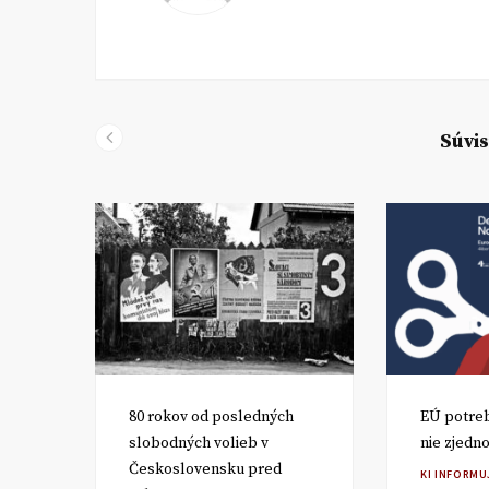
Súvis
80 rokov od posledných
EÚ potreb
slobodných volieb v
nie zjedn
Československu pred
RA
KI INFORMU