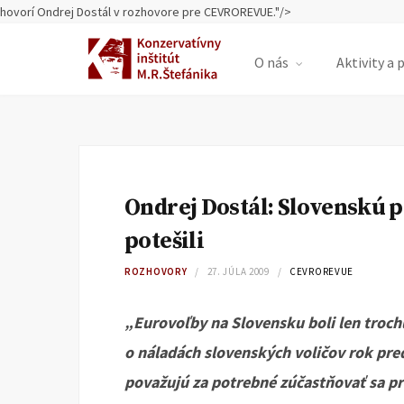
hovorí Ondrej Dostál v rozhovore pre CEVROREVUE."/>
O nás
Aktivity a 
Ondrej Dostál: Slovenskú 
potešili
ROZHOVORY
27. JÚLA 2009
CEVROREVUE
„Eurovoľby na Slovensku boli len troc
o náladách slovenských voličov rok pred
považujú za potrebné zúčastňovať sa p