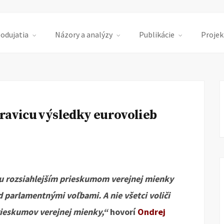
podujatia
Názory a analýzy
Publikácie
Projek
pravicu výsledky eurovolieb
hu rozsiahlejším prieskumom verejnej mienky
 parlamentnými voľbami. A nie všetci voliči
rieskumov verejnej mienky,“
hovorí
Ondrej