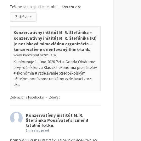
Tešíme sa na spustenie toht
...
Zobraziť viac
Zistiť viac
Konzervatívny inštitút M. R. Štefánika –
Konzervatívny inštitút M. R. Štefánika (KI)
je nezisková mimovládna organizácia –
konzervatívne orientovaný think-tank.
www.konzervativizmus.sk
KI informuje 1. júna 2026 Peter Gonda Otvárame
prvý ročník kurzu Klasická ekonómia pre učiteľov
# ekonómia # vzdelávanie Stredoškolským
učiteľom ponúkame unikátny vzdelávací kurz
ek...
Zobraziť na Facebooku
·
Zdieľať
Konzervatívny inštitút M. R.
Štefánika
Používateľ si zmenil
titulnú fotku.
1 mesiac pred
PRIPRAVILI SME KURZ ZÁKLADOV EKONOMICKÉHO