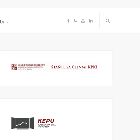
F
R
Y
L
ty
a
S
o
i
c
S
u
n
e
T
k
b
u
e
o
b
d
o
e
I
k
n