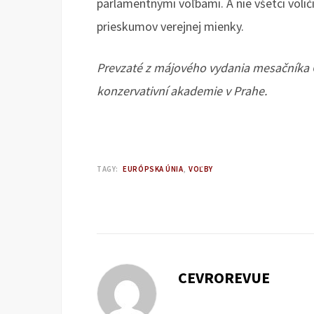
parlamentnými voľbami. A nie všetci voli
prieskumov verejnej mienky.
Prevzaté z májového vydania mesačníka
konzervativní akademie v Prahe.
TAGY:
EURÓPSKA ÚNIA
VOĽBY
CEVROREVUE