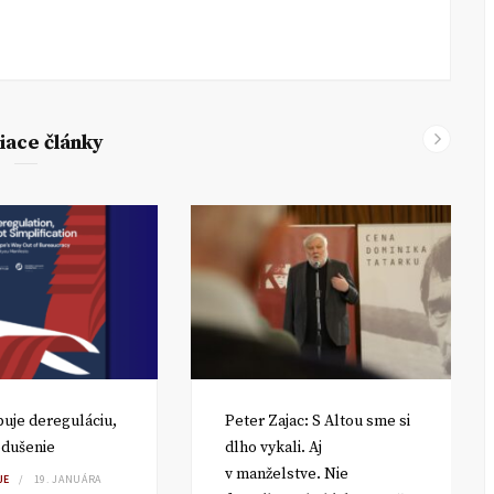
iace články
uje dereguláciu,
Peter Zajac: S Altou sme si
odušenie
dlho vykali. Aj
v manželstve. Nie
JE
19. JANUÁRA