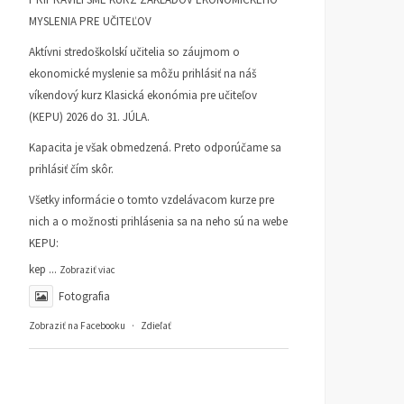
MYSLENIA PRE UČITEĽOV
Aktívni stredoškolskí učitelia so záujmom o
ekonomické myslenie sa môžu prihlásiť na náš
víkendový kurz Klasická ekonómia pre učiteľov
(KEPU) 2026 do 31. JÚLA.
Kapacita je však obmedzená. Preto odporúčame sa
prihlásiť čím skôr.
Všetky informácie o tomto vzdelávacom kurze pre
nich a o možnosti prihlásenia sa na neho sú na webe
KEPU:
kep
...
Zobraziť viac
Fotografia
Zobraziť na Facebooku
·
Zdieľať
Peter Gonda: Fico
Matt Ridley: Brexit nám
nerozumie základom
pomohol zbaviť sa ilúzií
ekonomického myslenia.
ROZHOVORY
30. JÚNA 2025