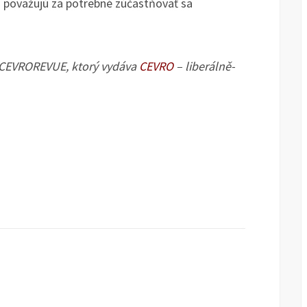
či považujú za potrebné zúčastňovať sa
 CEVROREVUE, ktorý vydáva
CEVRO
– liberálně-