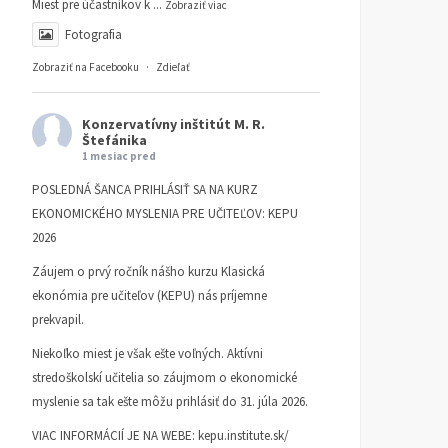
Miest pre účastníkov k
...
Zobraziť viac
Fotografia
Zobraziť na Facebooku
·
Zdieľať
Konzervatívny inštitút M. R.
Štefánika
1 mesiac pred
POSLEDNÁ ŠANCA PRIHLÁSIŤ SA NA KURZ
EKONOMICKÉHO MYSLENIA PRE UČITEĽOV: KEPU
2026
Záujem o prvý ročník nášho kurzu Klasická
ekonómia pre učiteľov (KEPU) nás príjemne
prekvapil.
Niekoľko miest je však ešte voľných. Aktívni
stredoškolskí učitelia so záujmom o ekonomické
myslenie sa tak ešte môžu prihlásiť do 31. júla 2026.
VIAC INFORMÁCIÍ JE NA WEBE:
kepu.institute.sk/