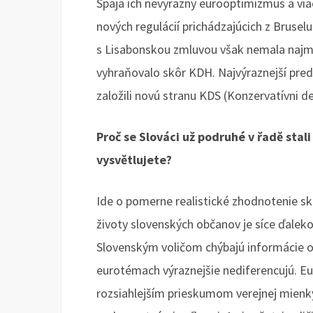
Spája ich nevýrazný eurooptimizmus a viac
nových regulácií prichádzajúcich z Bruse
s Lisabonskou zmluvou však nemala najmen
vyhraňovalo skôr KDH. Najvýraznejší preds
založili novú stranu KDS (Konzervatívni d
Proč se Slováci už podruhé v řadě stali 
vysvětlujete?
Ide o pomerne realistické zhodnotenie sk
životy slovenských občanov je síce ďaleko
Slovenským voličom chýbajú informácie o p
eurotémach výraznejšie nediferencujú. Eu
rozsiahlejším prieskumom verejnej mienky