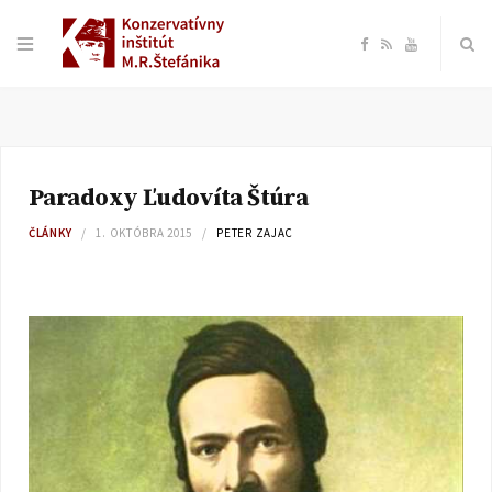
F
R
Y
a
S
o
c
S
u
Paradoxy Ľudovíta Štúra
e
T
ČLÁNKY
1. OKTÓBRA 2015
PETER ZAJAC
b
u
o
b
o
e
k