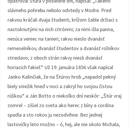
opatroval Štúra v posledné dni, napísal: „Takého
slávneho pohrebu nebolo odvtedy v Modre. Pred
rakvou kráčali dvaja študenti, krížom šable držiaci s
nastoknutými na nich citrónmi; za nimi išla panna,
nesúca veniec na tanieri; rakvu nieslo dvanásť
remeselníkov, dvanásť študentov a dvanásť roľníkov
striedavo; z oboch strán rakvy niesli dvanásť
horiacich fakieľ.“ Už 19. januára 1856 však napísal
Janko Kalinčiak, že na Štúrov hrob „napadol pekný
biely sniežik hneď v noci a zakryl ho svojou čistou
rúškou“ a Ján Botto o niekoľko dní neskôr: „Štúr vraj
zomrel – zišiel zo sveta ako herec z bíny a cordina
spadla a sto rokov ju nezodvihne. Bez jednej
lastovičky leto možno – ó, hej, ale nie okolo Michala,