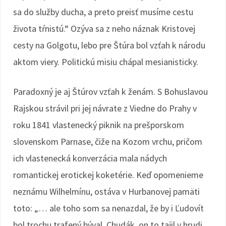
sa do služby ducha, a preto preisť musíme cestu
života tŕnistú.“ Ozýva sa z neho náznak Kristovej
cesty na Golgotu, lebo pre Štúra bol vzťah k národu
aktom viery. Politickú misiu chápal mesianisticky.
Paradoxný je aj Štúrov vzťah k ženám. S Bohuslavou
Rajskou strávil pri jej návrate z Viedne do Prahy v
roku 1841 vlastenecký piknik na prešporskom
slovenskom Parnase, čiže na Kozom vrchu, pričom
ich vlastenecká konverzácia mala nádych
romantickej erotickej koketérie. Keď opomenieme
neznámu Wilhelmínu, ostáva v Hurbanovej pamäti
toto: „… ale toho som sa nenazdal, že by i Ľudovít
bol trochu trafený býval. Chudák, on to tajil v hrudi