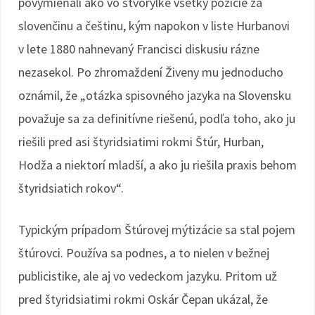
povymieňali ako vo štvorylke všetky pozície za
slovenčinu a češtinu, kým napokon v liste Hurbanovi
v lete 1880 nahnevaný Francisci diskusiu rázne
nezasekol. Po zhromaždení Živeny mu jednoducho
oznámil, že „otázka spisovného jazyka na Slovensku
považuje sa za definitívne riešenú, podľa toho, ako ju
riešili pred asi štyridsiatimi rokmi Štúr, Hurban,
Hodža a niektorí mladší, a ako ju riešila praxis behom
štyridsiatich rokov“.
Typickým prípadom Štúrovej mýtizácie sa stal pojem
štúrovci. Používa sa podnes, a to nielen v bežnej
publicistike, ale aj vo vedeckom jazyku. Pritom už
pred štyridsiatimi rokmi Oskár Čepan ukázal, že