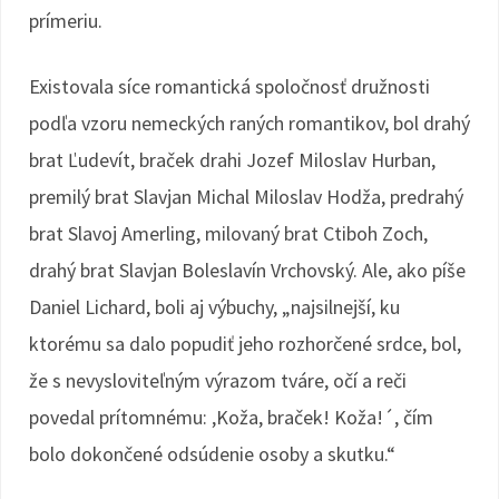
prímeriu.
Existovala síce romantická spoločnosť družnosti
podľa vzoru nemeckých raných romantikov, bol drahý
brat Ľudevít, braček drahi Jozef Miloslav Hurban,
premilý brat Slavjan Michal Miloslav Hodža, predrahý
brat Slavoj Amerling, milovaný brat Ctiboh Zoch,
drahý brat Slavjan Boleslavín Vrchovský. Ale, ako píše
Daniel Lichard, boli aj výbuchy, „najsilnejší, ku
ktorému sa dalo popudiť jeho rozhorčené srdce, bol,
že s nevysloviteľným výrazom tváre, očí a reči
povedal prítomnému: ,Koža, braček! Koža!´, čím
bolo dokončené odsúdenie osoby a skutku.“