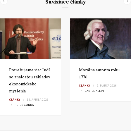
Súvisiace články
Potrebujeme viac ľudí
Morálna autorita roku
so znalosťou základov
1776
ekonomického
ČLÁNKY
9. MARCA 2026
myslenia
DANIEL KLEIN
ČLÁNKY
16. APRÍLA 2026
PETER GONDA