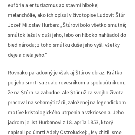
eufória a entuziazmus so stavmi hlbokej
melanchólie, ako ich opísal v životopise Ľudovít Štúr
Jozef Miloslav Hurban: „Štúrovi bolo všetko smutné;
smútok ležal v duši jeho, lebo on hlboko nahliadol do
bied národa; z toho smútku duše jeho vyšli všetky
deje a diela jeho.“
Rovnako paradoxný je však aj Štúrov obraz. Krátko
po jeho smrti sa zdalo rovesníkom a spolupútnikom,
že na Štúra sa zabudne. Ale Štúr už za svojho života
pracoval na sebamýtizácii, založenej na legendickom
motíve kristologického utrpenia a vzkriesenia. Jeho
jadrom je list Hurbanovi z 18. apríla 1853, ktorý
napísali po úmrtí Adely Ostroluckej: „My chitili sme