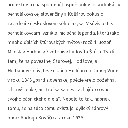
projektov treba spomenúť aspoň pokus o kodifikáciu
bernolákovskej slovenčiny a Kollárov pokus o
zavedenie československého jazyka. V súvislosti s
bernolákovcami vznikla iniciačná legenda, ktorú (ako
mnoho ďalších štúrovských mýtov) rozšíril Jozef
Miloslav Hurban v životopise Ľudovíta Štúra. Tvrdí
tam, že na povestnej Štúrovej, Hodžovej a
Hurbanovej návšteve u Jána Hollého na Dobrej Vode
v roku 1843 „bard slovenskej poézie vrelo požehnal
ich myšlienke, ani troška sa nestrachujúc o osud
svojho básnického diela“. Nebolo to tak, napriek
tomu, že na túto tému existuje idylický žánrový
obraz Andreja Kováčika z roku 1935.