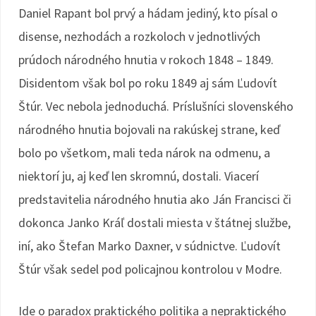
Daniel Rapant bol prvý a hádam jediný, kto písal o
disense, nezhodách a rozkoloch v jednotlivých
prúdoch národného hnutia v rokoch 1848 – 1849.
Disidentom však bol po roku 1849 aj sám Ľudovít
Štúr. Vec nebola jednoduchá. Príslušníci slovenského
národného hnutia bojovali na rakúskej strane, keď
bolo po všetkom, mali teda nárok na odmenu, a
niektorí ju, aj keď len skromnú, dostali. Viacerí
predstavitelia národného hnutia ako Ján Francisci či
dokonca Janko Kráľ dostali miesta v štátnej službe,
iní, ako Štefan Marko Daxner, v súdnictve. Ľudovít
Štúr však sedel pod policajnou kontrolou v Modre.
Ide o paradox praktického politika a nepraktického