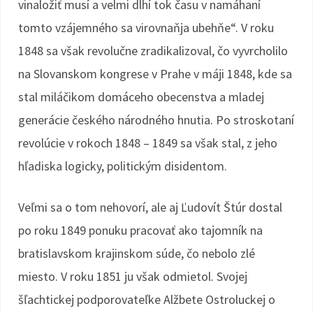
vinaložiť musí a velmi dlhí tok času v namáhaní
tomto vzájemného sa virovnaňja ubehňe“. V roku
1848 sa však revolučne zradikalizoval, čo vyvrcholilo
na Slovanskom kongrese v Prahe v máji 1848, kde sa
stal miláčikom domáceho obecenstva a mladej
generácie českého národného hnutia. Po stroskotaní
revolúcie v rokoch 1848 – 1849 sa však stal, z jeho
hľadiska logicky, politickým disidentom.
Veľmi sa o tom nehovorí, ale aj Ľudovít Štúr dostal
po roku 1849 ponuku pracovať ako tajomník na
bratislavskom krajinskom súde, čo nebolo zlé
miesto. V roku 1851 ju však odmietol. Svojej
šľachtickej podporovateľke Alžbete Ostroluckej o