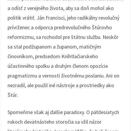
a odísť z verejného života, aby sa doň mohol ako
politik vrátiť. Ján Francisci, jeho radikálny revolučný
prívrženec a odporca predrevolučného Štúrovho
reformizmu, sa rozhodol pre štátnu službu. Neskôr
sa stal podžupanom a županom, matičným
činovníkom, predsedom Kníhtlačiarskeho
účastinného spolku a druhým členom opozície
pragmatizmu a vernosti životnému poslaniu. Ani on
nezradil, ale použil iné nástroje a prostriedky ako
Štúr.
Spomeňme však aj ďalšie paradoxy. O päťdesiatych
rokoch devätnásteho storočia sa vžil názor