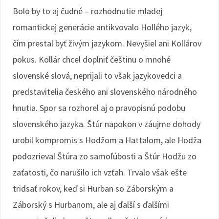
Bolo by to aj čudné – rozhodnutie mladej
romantickej generácie antikvovalo Hollého jazyk,
čím prestal byť živým jazykom. Nevyšiel ani Kollárov
pokus. Kollár chcel doplniť češtinu o mnohé
slovenské slová, neprijali to však jazykovedci a
predstavitelia českého ani slovenského národného
hnutia. Spor sa rozhorel aj o pravopisnú podobu
slovenského jazyka. Štúr napokon v záujme dohody
urobil kompromis s Hodžom a Hattalom, ale Hodža
podozrieval Štúra zo samoľúbosti a Štúr Hodžu zo
zaťatosti, čo narušilo ich vzťah. Trvalo však ešte
tridsať rokov, keď si Hurban so Záborským a
Záborský s Hurbanom, ale aj ďalší s ďalšími