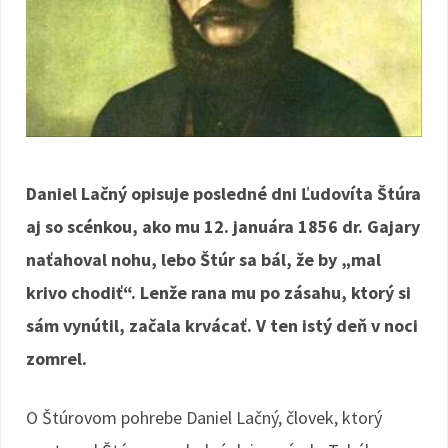
Daniel Lačný opisuje posledné dni Ľudovíta Štúra
aj so scénkou, ako mu 12. januára 1856 dr. Gajary
naťahoval nohu, lebo Štúr sa bál, že by „mal
krivo chodiť“. Lenže rana mu po zásahu, ktorý si
sám vynútil, začala krvácať. V ten istý deň v noci
zomrel.
O Štúrovom pohrebe Daniel Lačný, človek, ktorý