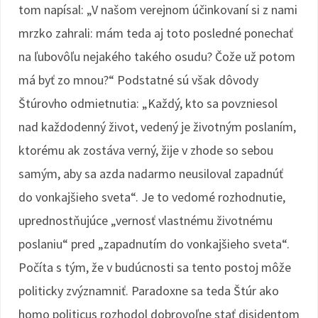
tom napísal: „V našom verejnom účinkovaní si z nami
mrzko zahrali: mám teda aj toto posledné ponechať
na ľubovôľu nejakého takého osudu? Čože už potom
má byť zo mnou?“ Podstatné sú však dôvody
Štúrovho odmietnutia: „Každý, kto sa povzniesol
nad každodenný život, vedený je životným poslaním,
ktorému ak zostáva verný, žije v zhode so sebou
samým, aby sa azda nadarmo neusiloval zapadnúť
do vonkajšieho sveta“. Je to vedomé rozhodnutie,
uprednostňujúce „vernosť vlastnému životnému
poslaniu“ pred „zapadnutím do vonkajšieho sveta“.
Počíta s tým, že v budúcnosti sa tento postoj môže
politicky zvýznamniť. Paradoxne sa teda Štúr ako
homo politicus rozhodol dobrovoľne stať disidentom