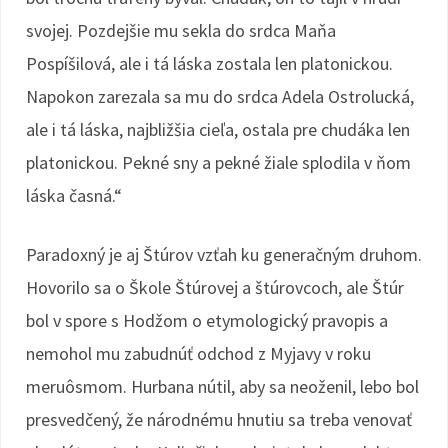
svojej. Pozdejšie mu sekla do srdca Maňa
Pospíšilová, ale i tá láska zostala len platonickou.
Napokon zarezala sa mu do srdca Adela Ostrolucká,
ale i tá láska, najbližšia cieľa, ostala pre chudáka len
platonickou. Pekné sny a pekné žiale splodila v ňom
láska časná.“
Paradoxný je aj Štúrov vzťah ku generačným druhom.
Hovorilo sa o Škole Štúrovej a štúrovcoch, ale Štúr
bol v spore s Hodžom o etymologický pravopis a
nemohol mu zabudnúť odchod z Myjavy v roku
meruôsmom. Hurbana nútil, aby sa neoženil, lebo bol
presvedčený, že národnému hnutiu sa treba venovať