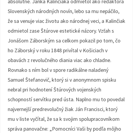
absolútne. Janka Kalinčiaka odmietol ako redaktora
Slovenských národných novín, lebo sa mu nepáčilo,
že sa venuje viac životu ako národnej veci, a Kalinčiak
odmietol zase Štúrove estetické názory. Vzťah s
Jonášom Záborským sa celkom pokazil po tom, čo
ho Záborský v roku 1848 privítal v Košiciach v
obavách z revolučného diania viac ako chladne.
Rovnako s ním bol v spore radikálne naladený
Samuel Štefanovič, ktorý si v anonymnom spisku
nebral pri hodnotení Štúrových vojenských
schopností servítku pred ústa. Naplno mu to povedal
najvernejší predrevolučný žiak Ján Francisci, ktorý
mu v liste vyčítal, že sa k svojim spolupracovníkom
správa panovačne: „Pomocníci Vaši by podľa môjho