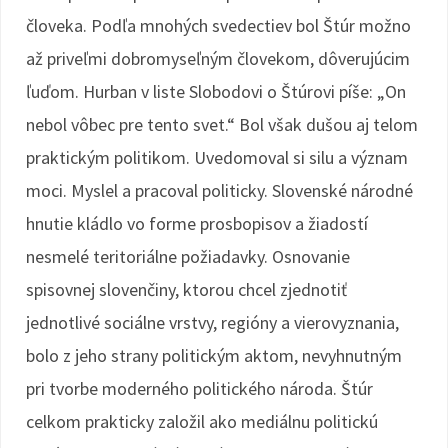
človeka. Podľa mnohých svedectiev bol Štúr možno
až priveľmi dobromyseľným človekom, dôverujúcim
ľuďom. Hurban v liste Slobodovi o Štúrovi píše: „On
nebol vôbec pre tento svet.“ Bol však dušou aj telom
praktickým politikom. Uvedomoval si silu a význam
moci. Myslel a pracoval politicky. Slovenské národné
hnutie kládlo vo forme prosbopisov a žiadostí
nesmelé teritoriálne požiadavky. Osnovanie
spisovnej slovenčiny, ktorou chcel zjednotiť
jednotlivé sociálne vrstvy, regióny a vierovyznania,
bolo z jeho strany politickým aktom, nevyhnutným
pri tvorbe moderného politického národa. Štúr
celkom prakticky založil ako mediálnu politickú