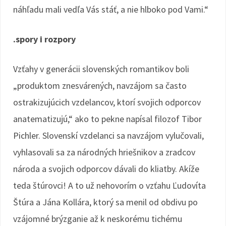
náhľadu mali vedľa Vás stáť, a nie hlboko pod Vami.“
.spory i rozpory
Vzťahy v generácii slovenských romantikov boli
„produktom znesvárených, navzájom sa často
ostrakizujúcich vzdelancov, ktorí svojich odporcov
anatematizujú,“ ako to pekne napísal filozof Tibor
Pichler. Slovenskí vzdelanci sa navzájom vylučovali,
vyhlasovali sa za národných hriešnikov a zradcov
národa a svojich odporcov dávali do kliatby. Akíže
teda štúrovci! A to už nehovorím o vzťahu Ľudovíta
Štúra a Jána Kollára, ktorý sa menil od obdivu po
vzájomné brýzganie až k neskorému tichému