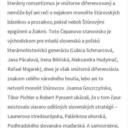
literárny romantizmus je vnútorne diferencovaný a
nemôže byť ani reči o nejakom monolite štúrovských
básnikov a prozaikov, pokiaľ neboli Štúrovými
epigónmi a žiakmi. Toto Čepanovo stanovisko je
východiskom pre mladú slovenskú a poľskú
literárnohistorickú generáciu (Ľubica Schmarcová,
Jana Pácalová, Irena Bilińská, Aleksandra Hudymač,
Rafael Majarek), dnes je však vnútorná diferenciácia
znakom celého národného hnutia, lebo ani to
netvoril monolit štúrovcov. Joanna Goszczyńska,
Tibor Pichler a Robert Pynsent ukázali, že v tom čase
existovalo viacero odlišných slovenských stratégií –
Launerova stredourópska, Palárikova uhorská,
Podhradského slovansko-maďarská. A samozrejme,