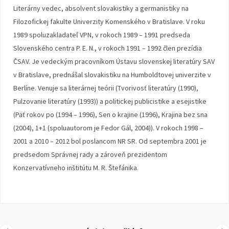
Literárny vedec, absolvent slovakistiky a germanistiky na
Filozofickej fakulte Univerzity Komenského v Bratislave. V roku
1989 spoluzakladateľ VPN, v rokoch 1989 – 1991 predseda
Slovenského centra P. E. N., v rokoch 1991 – 1992 člen prezídia
ČSAV. Je vedeckým pracovníkom Ústavu slovenskej literatúry SAV
v Bratislave, prednášal slovakistiku na Humboldtovej univerzite v
Berlíne. Venuje sa literárnej teórii (Tvorivosť literatúry (1990),
Pulzovanie literatúry (1993)) a politickej publicistike a esejistike
(Päť rokov po (1994 – 1996), Sen o krajine (1996), Krajina bez sna
(2004), 1+1 (spoluautorom je Fedor Gál, 2004)). V rokoch 1998 –
2001 a 2010 – 2012 bol poslancom NR SR. Od septembra 2001 je
predsedom Správnej rady a zároveň prezidentom
Konzervatívneho inštitútu M. R. Štefánika.