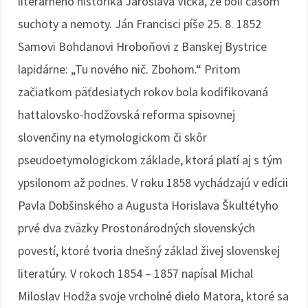
literárneho historika Jaroslava Vlčka, že boli časom
suchoty a nemoty. Ján Francisci píše 25. 8. 1852
Samovi Bohdanovi Hroboňovi z Banskej Bystrice
lapidárne: „Tu nového nič. Zbohom.“ Pritom
začiatkom päťdesiatych rokov bola kodifikovaná
hattalovsko-hodžovská reforma spisovnej
slovenčiny na etymologickom či skôr
pseudoetymologickom základe, ktorá platí aj s tým
ypsilonom až podnes. V roku 1858 vychádzajú v edícii
Pavla Dobšinského a Augusta Horislava Škultétyho
prvé dva zväzky Prostonárodných slovenských
povestí, ktoré tvoria dnešný základ živej slovenskej
literatúry. V rokoch 1854 – 1857 napísal Michal
Miloslav Hodža svoje vrcholné dielo Matora, ktoré sa