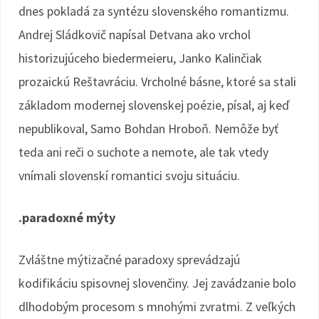
dnes pokladá za syntézu slovenského romantizmu.
Andrej Sládkovič napísal Detvana ako vrchol
historizujúceho biedermeieru, Janko Kalinčiak
prozaickú Reštavráciu. Vrcholné básne, ktoré sa stali
základom modernej slovenskej poézie, písal, aj keď
nepublikoval, Samo Bohdan Hroboň. Nemôže byť
teda ani reči o suchote a nemote, ale tak vtedy
vnímali slovenskí romantici svoju situáciu.
.paradoxné mýty
Zvláštne mýtizačné paradoxy sprevádzajú
kodifikáciu spisovnej slovenčiny. Jej zavádzanie bolo
dlhodobým procesom s mnohými zvratmi. Z veľkých