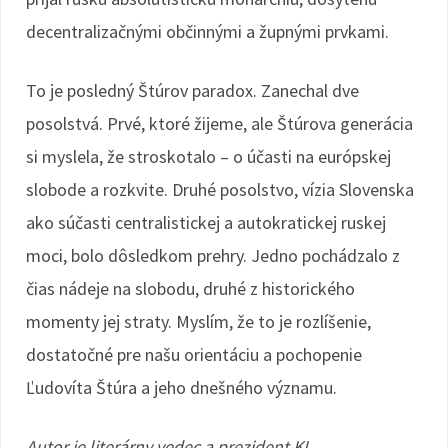
decentralizačnými občinnými a župnými prvkami.
To je posledný Štúrov paradox. Zanechal dve
posolstvá. Prvé, ktoré žijeme, ale Štúrova generácia
si myslela, že stroskotalo ­– o účasti na európskej
slobode a rozkvite. Druhé posolstvo, vízia Slovenska
ako súčasti centralistickej a autokratickej ruskej
moci, bolo dôsledkom prehry. Jedno pochádzalo z
čias nádeje na slobodu, druhé z historického
momenty jej straty. Myslím, že to je rozlíšenie,
dostatočné pre našu orientáciu a pochopenie
Ľudovíta Štúra a jeho dnešného významu.
Autor je literárny vedec a prezident KI.