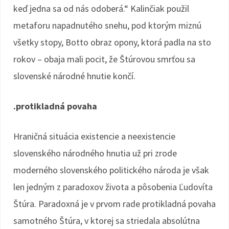
keď jedna sa od nás odoberá.“ Kalinčiak použil
metaforu napadnutého snehu, pod ktorým miznú
všetky stopy, Botto obraz opony, ktorá padla na sto
rokov – obaja mali pocit, že Štúrovou smrťou sa
slovenské národné hnutie končí.
.protikladná povaha
Hraničná situácia existencie a neexistencie
slovenského národného hnutia už pri zrode
moderného slovenského politického národa je však
len jedným z paradoxov života a pôsobenia Ľudovíta
Štúra. Paradoxná je v prvom rade protikladná povaha
samotného Štúra, v ktorej sa striedala absolútna