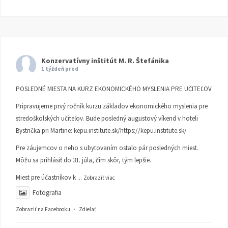
Konzervatívny inštitút M. R. Štefánika
1 týždeň pred
POSLEDNÉ MIESTA NA KURZ EKONOMICKÉHO MYSLENIA PRE UČITEĽOV
Pripravujeme prvý ročník kurzu základov ekonomického myslenia pre
stredoškolských učiteľov. Bude posledný augustový víkend v hoteli
Bystrička pri Martine:
kepu.institute.sk/https://kepu.institute.sk/
Pre záujemcov o neho s ubytovaním ostalo pár posledných miest.
Môžu sa prihlásiť do 31. júla, čím skôr, tým lepšie.
Miest pre účastníkov k
...
Zobraziť viac
Fotografia
Zobraziť na Facebooku
·
Zdieľať