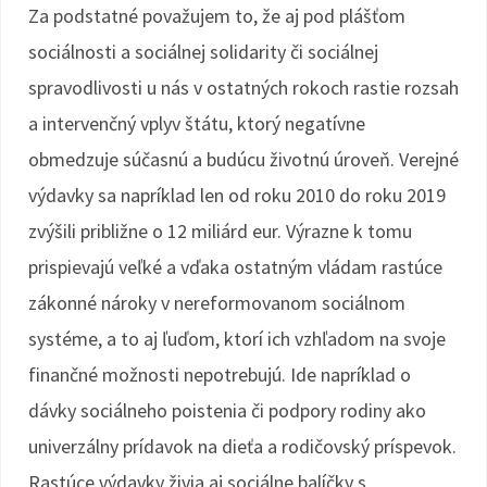
Za podstatné považujem to, že aj pod plášťom
sociálnosti a sociálnej solidarity či sociálnej
spravodlivosti u nás v ostatných rokoch rastie rozsah
a intervenčný vplyv štátu, ktorý negatívne
obmedzuje súčasnú a budúcu životnú úroveň. Verejné
výdavky sa napríklad len od roku 2010 do roku 2019
zvýšili približne o 12 miliárd eur. Výrazne k tomu
prispievajú veľké a vďaka ostatným vládam rastúce
zákonné nároky v nereformovanom sociálnom
systéme, a to aj ľuďom, ktorí ich vzhľadom na svoje
finančné možnosti nepotrebujú. Ide napríklad o
dávky sociálneho poistenia či podpory rodiny ako
univerzálny prídavok na dieťa a rodičovský príspevok.
Rastúce výdavky živia aj sociálne balíčky s