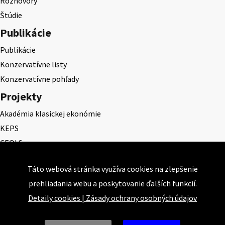
Rozhovory
Štúdie
Publikácie
Publikácie
Konzervatívne listy
Konzervatívne pohľady
Projekty
Akadémia klasickej ekonómie
KEPS
CEQLS
Cena Dominika Tatarku
Táto webová stránka využíva cookies na zlepšenie
Cena Ernesta Valka
prehliadania webu a poskytovanie ďalších funkcií.
Študentská esej
Detaily cookies
|
Zásady ochrany osobných údajov
Deň daňového odbremenenia