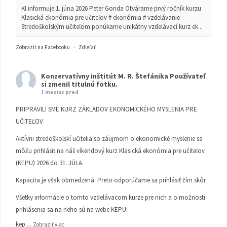
KI informuje 1. júna 2026 Peter Gonda Otvárame prvý ročník kurzu
Klasická ekonómia pre učiteľov # ekonómia # vzdelávanie
Stredoškolským učiteľom ponúkame unikátny vzdelávací kurz ek...
Zobraziť na Facebooku
·
Zdieľať
Konzervatívny inštitút M. R. Štefánika
Používateľ
si zmenil titulnú fotku.
1 mesiac pred
PRIPRAVILI SME KURZ ZÁKLADOV EKONOMICKÉHO MYSLENIA PRE
UČITEĽOV
Aktívni stredoškolskí učitelia so záujmom o ekonomické myslenie sa
môžu prihlásiť na náš víkendový kurz Klasická ekonómia pre učiteľov
(KEPU) 2026 do 31. JÚLA.
Kapacita je však obmedzená. Preto odporúčame sa prihlásiť čím skôr.
Všetky informácie o tomto vzdelávacom kurze pre nich a o možnosti
prihlásenia sa na neho sú na webe KEPU:
kep
...
Zobraziť viac