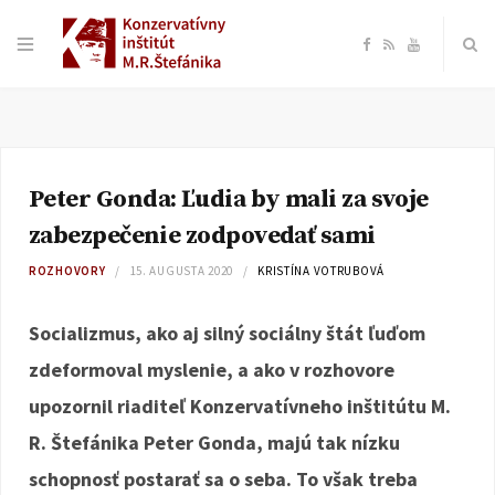
F
R
Y
a
S
o
c
S
u
Peter Gonda: Ľudia by mali za svoje
e
T
zabezpečenie zodpovedať sami
b
u
ROZHOVORY
15. AUGUSTA 2020
KRISTÍNA VOTRUBOVÁ
o
b
Socializmus, ako aj silný sociálny štát ľuďom
zdeformoval myslenie, a ako v rozhovore
o
e
upozornil riaditeľ Konzervatívneho inštitútu M.
k
R. Štefánika Peter Gonda, majú tak nízku
schopnosť postarať sa o seba. To však treba