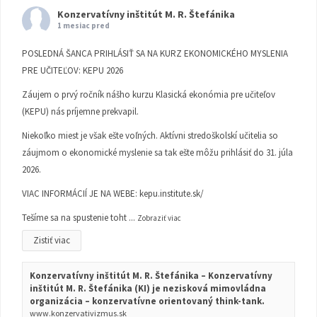
Konzervatívny inštitút M. R. Štefánika
1 mesiac pred
POSLEDNÁ ŠANCA PRIHLÁSIŤ SA NA KURZ EKONOMICKÉHO MYSLENIA
PRE UČITEĽOV: KEPU 2026
Záujem o prvý ročník nášho kurzu Klasická ekonómia pre učiteľov
(KEPU) nás príjemne prekvapil.
Niekoľko miest je však ešte voľných. Aktívni stredoškolskí učitelia so
záujmom o ekonomické myslenie sa tak ešte môžu prihlásiť do 31. júla
2026.
VIAC INFORMÁCIÍ JE NA WEBE:
kepu.institute.sk/
Tešíme sa na spustenie toht
...
Zobraziť viac
Zistiť viac
Konzervatívny inštitút M. R. Štefánika – Konzervatívny
inštitút M. R. Štefánika (KI) je nezisková mimovládna
organizácia – konzervatívne orientovaný think-tank.
www.konzervativizmus.sk