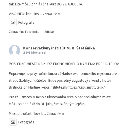
tak ešte môžu prihlásiť na kurz DO 23. AUGUSTA.
VIAC INFO:
kepu.ins
...
Zobraziť viac
Fotografia
Zobraziť na Facebooku
·
Zdieľať
Konzervatívny inštitút M. R. Štefánika
2 týždňov pred
POSLEDNÉ MIESTA NA KURZ EKONOMICKÉHO MYSLENIA PRE UČITEĽOV
Pripravujeme prvý ročník kurzu základov ekonomického myslenia pre
stredoškolských učiteľov. Bude posledný augustový víkend v hoteli
Bystrička pri Martine:
kepu.institute.sk/https://kepu.institute.sk/
Pre záujemcov o neho s ubytovaním ostalo pár posledných miest.
Môžu sa prihlásiť do 31. júla, čím skôr, tým lepšie.
Miest pre účastníkov k
...
Zobraziť viac
Fotografia