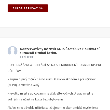
Konzervatívny inštitút M. R. Štefánika
Používateľ
si zmenil titulnú fotku.
5 dní pred
POSLEDNÁ ŠANCA PRIHLÁSIŤ SA KURZ EKONOMICKÉHO MYSLENIA PRE
UČITEĽOV
Záujem o prvý ročník nášho kurzu Klasická ekonómia pre učiteľov
(KEPU) je relatívne veľký.
Niekoľko miest s ubytovaním je však ešte voľných. A viac miest je
voľných na účasť na kurze bez ubytovania.
Aktívni stredoškolskí učitelia so záujmom o ekonomické myslenie sa