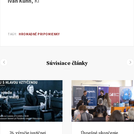
Ivan Kuhn,
KI
TAGY:
HROMADNÉ PRIPOMIENKY
Súvisiace články
76. výročie justičnej
Úspešné ukončenie