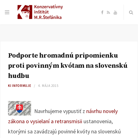
F
R
Y
a
S
o
c
S
u
Podporte hromadnú pripomienku
e
T
proti povinným kvótam na slovenskú
b
u
hudbu
KI INFORMUJE
4. MÁJA 2015
o
b
o
e
Navrhujeme vypustiť z
návrhu novely
k
zákona o vysielaní a retransmisii
ustanovenia,
ktorými sa zavádzajú povinné kvóty na slovenskú