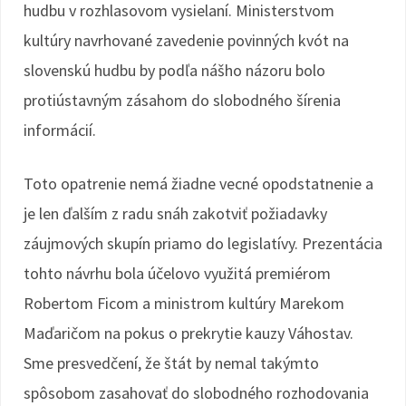
hudbu v rozhlasovom vysielaní. Ministerstvom
kultúry navrhované zavedenie povinných kvót na
slovenskú hudbu by podľa nášho názoru bolo
protiústavným zásahom do slobodného šírenia
informácií.
Toto opatrenie nemá žiadne vecné opodstatnenie a
je len ďalším z radu snáh zakotviť požiadavky
záujmových skupín priamo do legislatívy. Prezentácia
tohto návrhu bola účelovo využitá premiérom
Robertom Ficom a ministrom kultúry Marekom
Maďaričom na pokus o prekrytie kauzy Váhostav.
Sme presvedčení, že štát by nemal takýmto
spôsobom zasahovať do slobodného rozhodovania