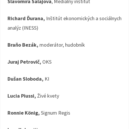
Slavomíra Salajová
, Mediálny inštitút
Richard Ďurana,
Inštitút ekonomických a sociálnych
analýz (INESS)
Braňo Bezák,
moderátor, hudobník
Juraj Petrovič,
OKS
Dušan Sloboda,
KI
Lucia Piussi,
Živé kvety
Ronnie König,
Signum Regis