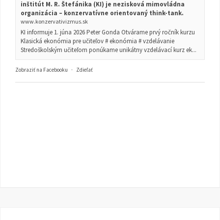
inštitút M. R. Štefánika (KI) je nezisková mimovládna
organizácia – konzervatívne orientovaný think-tank.
www.konzervativizmus.sk
KI informuje 1. júna 2026 Peter Gonda Otvárame prvý ročník kurzu
Klasická ekonómia pre učiteľov # ekonómia # vzdelávanie
Stredoškolským učiteľom ponúkame unikátny vzdelávací kurz ek...
Zobraziť na Facebooku
·
Zdieľať