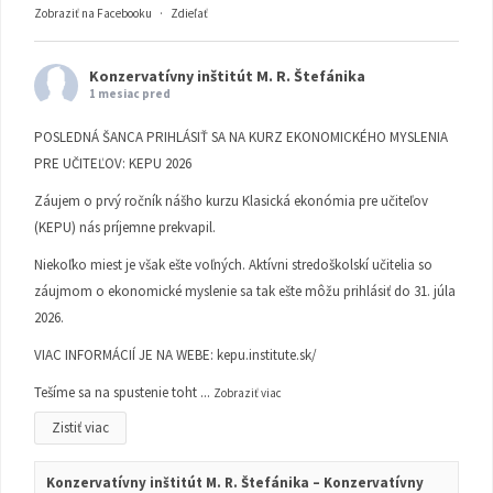
Zobraziť na Facebooku
·
Zdieľať
Konzervatívny inštitút M. R. Štefánika
1 mesiac pred
POSLEDNÁ ŠANCA PRIHLÁSIŤ SA NA KURZ EKONOMICKÉHO MYSLENIA
PRE UČITEĽOV: KEPU 2026
Záujem o prvý ročník nášho kurzu Klasická ekonómia pre učiteľov
(KEPU) nás príjemne prekvapil.
Niekoľko miest je však ešte voľných. Aktívni stredoškolskí učitelia so
záujmom o ekonomické myslenie sa tak ešte môžu prihlásiť do 31. júla
2026.
VIAC INFORMÁCIÍ JE NA WEBE:
kepu.institute.sk/
Tešíme sa na spustenie toht
...
Zobraziť viac
Zistiť viac
Konzervatívny inštitút M. R. Štefánika – Konzervatívny