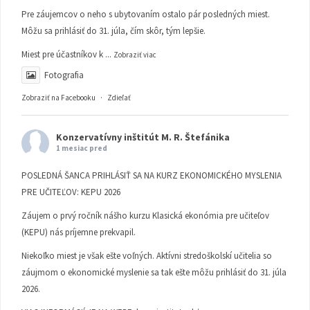
Pre záujemcov o neho s ubytovaním ostalo pár posledných miest.
Môžu sa prihlásiť do 31. júla, čím skôr, tým lepšie.
Miest pre účastníkov k
...
Zobraziť viac
Fotografia
Zobraziť na Facebooku
·
Zdieľať
Konzervatívny inštitút M. R. Štefánika
1 mesiac pred
POSLEDNÁ ŠANCA PRIHLÁSIŤ SA NA KURZ EKONOMICKÉHO MYSLENIA
PRE UČITEĽOV: KEPU 2026
Záujem o prvý ročník nášho kurzu Klasická ekonómia pre učiteľov
(KEPU) nás príjemne prekvapil.
Niekoľko miest je však ešte voľných. Aktívni stredoškolskí učitelia so
záujmom o ekonomické myslenie sa tak ešte môžu prihlásiť do 31. júla
2026.