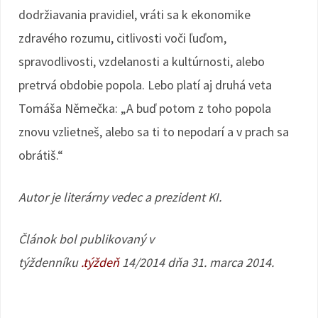
dodržiavania pravidiel, vráti sa k ekonomike
zdravého rozumu, citlivosti voči ľuďom,
spravodlivosti, vzdelanosti a kultúrnosti, alebo
pretrvá obdobie popola. Lebo platí aj druhá veta
Tomáša Němečka: „A buď potom z toho popola
znovu vzlietneš, alebo sa ti to nepodarí a v prach sa
obrátiš.“
Autor je literárny vedec a prezident KI.
Článok bol publikovaný v
týždenníku
.týždeň
14/2014 dňa 31. marca 2014.