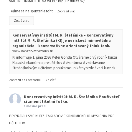
VIAC INFORMÁCIÍ JE NA WEBE:
kepu.institute.sk/
Tešíme sa na spustenie toht
...
Zobraziť viac
Zistiť viac
Konzervatívny inštitút M. R. Štefánika – Konzervatívny
inštitút M. R. Štefánika (KI) je nezisková mimovládna
organizácia – konzervatívne orientovaný think-tank.
www.konzervativizmus.sk
KI informuje 1. júna 2026 Peter Gonda Otvárame prvý ročník kurzu
Klasická ekonómia pre učiteľov # ekonómia # vzdelávanie
Stredoškolským učiteľom ponúkame unikátny vzdelávací kurz ek...
Zobraziť na Facebooku
·
Zdieľať
Konzervatívny inštitút M. R. Štefánika
Používateľ
si zmenil titulnú fotku.
1 mesiac pred
PRIPRAVILI SME KURZ ZÁKLADOV EKONOMICKÉHO MYSLENIA PRE
UČITEĽOV