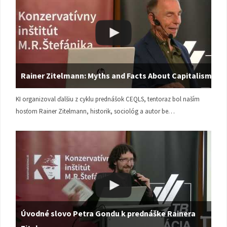
Rainer Zitelmann: Myths and Facts About Capitalism
KI organizoval ďalšiu z cyklu prednášok CEQLS, tentoraz bol naším
hosťom Rainer Zitelmann, historik, sociológ a autor be…
Úvodné slovo Petra Gondu k prednáške Rainera