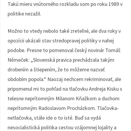
Takú mieru vnútorného rozkladu som po roku 1989 v
politike nezažil.
Možno to vtedy nebolo také zreteľné, ale dva roky v
opozícii ukázali stav stredopravej politiky v nahej
podobe. Presne to pomenoval český novinár Tomáš
Němeček: „Slovenská pravica prechádzala takým
drobením a štiepením, že to môžeme nazvať
obdobím popola.“ Naozaj nechcem rekriminovať, ale
pripomenul mi to pohľad na tlačovku Andreja Kisku s
telesne neprítomným Milanom Kňažkom a duchom
neprítomným Radoslavom Procházkom. Tlačovka-
netlačovka, stále ide o to isté. Buď sa vydá
nesocialistická politika cestou vzájomnej lojality a