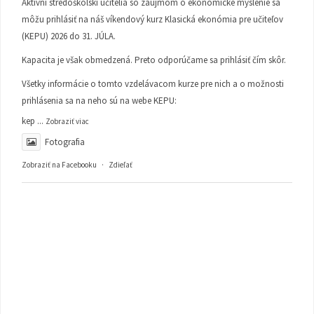
Aktívni stredoškolskí učitelia so záujmom o ekonomické myslenie sa
môžu prihlásiť na náš víkendový kurz Klasická ekonómia pre učiteľov
(KEPU) 2026 do 31. JÚLA.
Kapacita je však obmedzená. Preto odporúčame sa prihlásiť čím skôr.
Všetky informácie o tomto vzdelávacom kurze pre nich a o možnosti
prihlásenia sa na neho sú na webe KEPU:
kep
...
Zobraziť viac
Fotografia
Zobraziť na Facebooku
·
Zdieľať