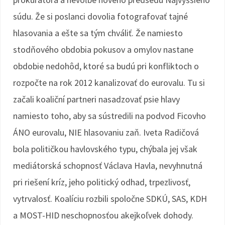
súdu. Že si poslanci dovolia fotografovať tajné
hlasovania a ešte sa tým chváliť. Že namiesto
stodňového obdobia pokusov a omylov nastane
obdobie nedohôd, ktoré sa budú pri konfliktoch o
rozpočte na rok 2012 kanalizovať do eurovalu. Tu si
začali koaliční partneri nasadzovať psie hlavy
namiesto toho, aby sa sústredili na podvod Ficovho
ÁNO eurovalu, NIE hlasovaniu zaň. Iveta Radičová
bola političkou havlovského typu, chýbala jej však
mediátorská schopnosť Václava Havla, nevyhnutná
pri riešení kríz, jeho politický odhad, trpezlivosť,
vytrvalosť. Koalíciu rozbili spoločne SDKÚ, SAS, KDH
a MOST-HID neschopnosťou akejkoľvek dohody.