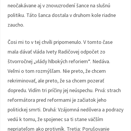
neočakávane aj v znovuzrodení šance na slušnú
politiku. Táto šanca dostala v druhom kole riadne
zaucho.
Čosi mi to v tej chvíli pripomenulo. V tomto čase
mala dávať vláda Ivety Radičovej odpočet zo
štvorročnej „vlády hlbokých reforiem“. Nedáva.
Veľmi o tom rozmýšľam. Nie preto, že chcem
rekriminovať, ale preto, že sa chcem pozerať
dopredu. Vidím tri príčiny jej neúspechu. Prvá: strach
reformátora pred reformami je začiatok jeho
politickej smrti. Druhá: Vzájomná nedôvera a podrazy
vedú k tomu, že spojenec sa ti stane väčším
nepriateľom ako protivník. Tretia: Porušovanie