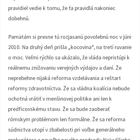
pravidiel vedie k tomu, že ťa pravidlá nakoniec
dobehnú.
Pamätám si presne tú rozjasanú povolebnú noc v júni
2010. Na druhý deň prišla „kocovina“, na tretí ruvanie
o moc. Veľmi rýchlo sa ukázalo, že vláda nepristúpi k
reálnemu znižovaniu verejných výdajov a daní. Že
neprebehne nijaká reforma vzdelávania a reštart
reformy zdravotníctva. Že sa vládna koalícia nebude
ochotná vrátiť v menšinovej politike ani len k
predficovskému stavu. Že sa bude zaoberať
rómskym problémom len formálne. Že sa reforma
súdnictva utopí v zbabelosti pri voľbe generálneho
prokurátora a nevoľbe nového predsedu Najvyššieho