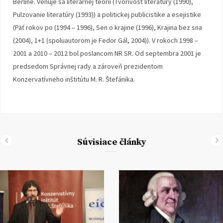
Berlíne. Venuje sa literárnej teórii (Tvorivosť literatúry (1990),
Pulzovanie literatúry (1993)) a politickej publicistike a esejistike
(Päť rokov po (1994 – 1996), Sen o krajine (1996), Krajina bez sna
(2004), 1+1 (spoluautorom je Fedor Gál, 2004)). V rokoch 1998 –
2001 a 2010 – 2012 bol poslancom NR SR. Od septembra 2001 je
predsedom Správnej rady a zároveň prezidentom
Konzervatívneho inštitútu M. R. Štefánika.
Súvisiace články