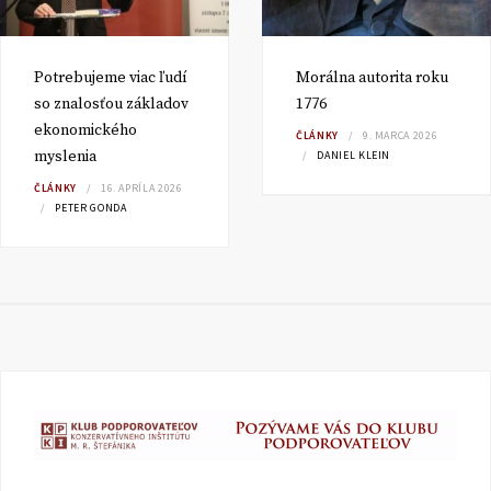
Potrebujeme viac ľudí
Morálna autorita roku
so znalosťou základov
1776
ekonomického
ČLÁNKY
9. MARCA 2026
myslenia
DANIEL KLEIN
ČLÁNKY
16. APRÍLA 2026
PETER GONDA