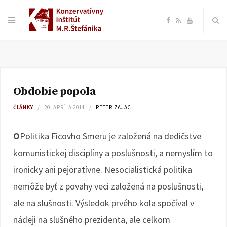
F
R
Y
a
S
o
c
S
u
Obdobie popola
e
T
ČLÁNKY
20. APRÍLA 2014
PETER ZAJAC
b
u
O
Politika Ficovho Smeru je založená na dedičstve
o
b
komunistickej disciplíny a poslušnosti, a nemyslím to
ironicky ani pejoratívne. Nesocialistická politika
o
e
nemôže byť z povahy veci založená na poslušnosti,
k
ale na slušnosti. Výsledok prvého kola spočíval v
nádeji na slušného prezidenta, ale celkom