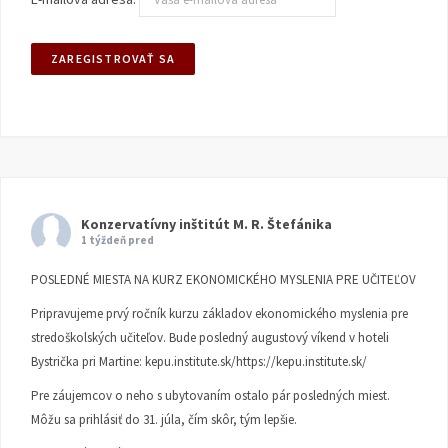
Konzervatívny inštitút M. R. Štefánika
1 týždeň pred
POSLEDNÉ MIESTA NA KURZ EKONOMICKÉHO MYSLENIA PRE UČITEĽOV
Pripravujeme prvý ročník kurzu základov ekonomického myslenia pre
stredoškolských učiteľov. Bude posledný augustový víkend v hoteli
Bystrička pri Martine:
kepu.institute.sk/https://kepu.institute.sk/
Pre záujemcov o neho s ubytovaním ostalo pár posledných miest.
Môžu sa prihlásiť do 31. júla, čím skôr, tým lepšie.