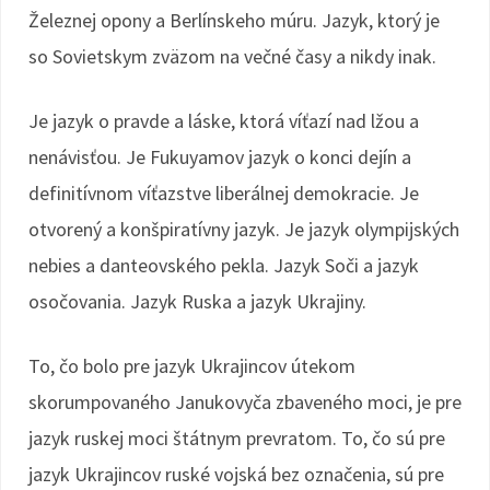
Železnej opony a Berlínskeho múru. Jazyk, ktorý je
so Sovietskym zväzom na večné časy a nikdy inak.
Je jazyk o pravde a láske, ktorá víťazí nad lžou a
nenávisťou. Je Fukuyamov jazyk o konci dejín a
definitívnom víťazstve liberálnej demokracie. Je
otvorený a konšpiratívny jazyk. Je jazyk olympijských
nebies a danteovského pekla. Jazyk Soči a jazyk
osočovania. Jazyk Ruska a jazyk Ukrajiny.
To, čo bolo pre jazyk Ukrajincov útekom
skorumpovaného Janukovyča zbaveného moci, je pre
jazyk ruskej moci štátnym prevratom. To, čo sú pre
jazyk Ukrajincov ruské vojská bez označenia, sú pre