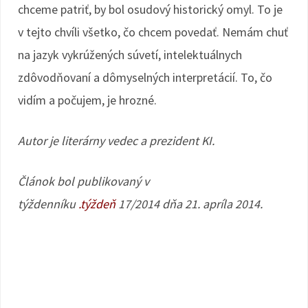
chceme patriť, by bol osudový historický omyl. To je
v tejto chvíli všetko, čo chcem povedať. Nemám chuť
na jazyk vykrúžených súvetí, intelektuálnych
zdôvodňovaní a dômyselných interpretácií. To, čo
vidím a počujem, je hrozné.
Autor je literárny vedec a prezident KI.
Článok bol publikovaný v
týždenníku
.týždeň
17/2014 dňa 21. apríla 2014.