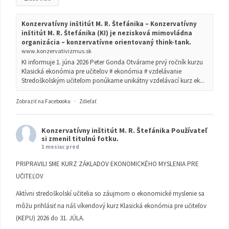
Konzervatívny inštitút M. R. Štefánika – Konzervatívny
inštitút M. R. Štefánika (KI) je nezisková mimovládna
organizácia – konzervatívne orientovaný think-tank.
www.konzervativizmus.sk
KI informuje 1. júna 2026 Peter Gonda Otvárame prvý ročník kurzu
Klasická ekonómia pre učiteľov # ekonómia # vzdelávanie
Stredoškolským učiteľom ponúkame unikátny vzdelávací kurz ek...
Zobraziť na Facebooku
·
Zdieľať
Konzervatívny inštitút M. R. Štefánika
Používateľ
si zmenil titulnú fotku.
1 mesiac pred
PRIPRAVILI SME KURZ ZÁKLADOV EKONOMICKÉHO MYSLENIA PRE
UČITEĽOV
Aktívni stredoškolskí učitelia so záujmom o ekonomické myslenie sa
môžu prihlásiť na náš víkendový kurz Klasická ekonómia pre učiteľov
(KEPU) 2026 do 31. JÚLA.