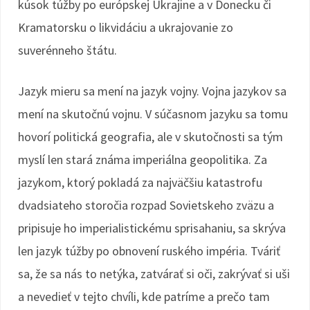
kúsok túžby po európskej Ukrajine a v Donecku či
Kramatorsku o likvidáciu a ukrajovanie zo
suverénneho štátu.
Jazyk mieru sa mení na jazyk vojny. Vojna jazykov sa
mení na skutočnú vojnu. V súčasnom jazyku sa tomu
hovorí politická geografia, ale v skutočnosti sa tým
myslí len stará známa imperiálna geopolitika. Za
jazykom, ktorý pokladá za najväčšiu katastrofu
dvadsiateho storočia rozpad Sovietskeho zväzu a
pripisuje ho imperialistickému sprisahaniu, sa skrýva
len jazyk túžby po obnovení ruského impéria. Tváriť
sa, že sa nás to netýka, zatvárať si oči, zakrývať si uši
a nevedieť v tejto chvíli, kde patríme a prečo tam