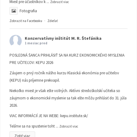
Miest pre účastníkov k
...
Zobraziť viac
Fotografia
Zobraziť na Facebooku
·
Zdieľať
Konzervatívny inštitút M. R. Štefánika
1 mesiac pred
POSLEDNÁ ŠANCA PRIHLÁSIŤ SA NA KURZ EKONOMICKÉHO MYSLENIA
PRE UČITEĽOV: KEPU 2026
Záujem o prvý ročník nášho kurzu Klasická ekonómia pre učiteľov
(KEPU) nás príjemne prekvapil.
Niekoľko miest je však ešte voľných. Aktívni stredoškolskí učitelia so
záujmom o ekonomické myslenie sa tak ešte môžu prihlásiť do 31. júla
2026.
VIAC INFORMÁCIÍ JE NA WEBE:
kepu.institute.sk/
Tešíme sa na spustenie toht
...
Zobraziť viac
Zistiť viac