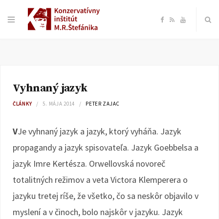
F
R
Y
a
S
o
c
S
u
Vyhnaný jazyk
e
T
ČLÁNKY
5. MÁJA 2014
PETER ZAJAC
b
u
V
Je vyhnaný jazyk a jazyk, ktorý vyháňa. Jazyk
o
b
propagandy a jazyk spisovateľa. Jazyk Goebbelsa a
jazyk Imre Kertésza. Orwellovská novoreč
o
e
totalitných režimov a veta Victora Klemperera o
k
jazyku tretej ríše, že všetko, čo sa neskôr objavilo v
myslení a v činoch, bolo najskôr v jazyku. Jazyk