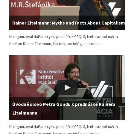
Rainer Zitelmann: Myths and Facts About Capitalism
KI organizoval ďalšiu z cyklu prednášok CEQLS, tentoraz bol naším
hosťom Rainer Zitelmann, historik, sociológ a autor be…
Úvodné slovo Petra Gondu k prednáške Rainera
Zitelmanna
KI organizoval ďalšiu z cyklu prednášok CEQLS, tentoraz bol naším
hosťom Rainer Zitelmann, historik, sociológ a autor be…