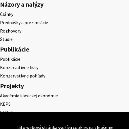
Názory a nalýzy
Články
Prednášky a prezentácie
Rozhovory
Štúdie
Publikácie
Publikácie
Konzervatívne listy
Konzervatívne pohľady
Projekty
Akadémia klasickej ekonómie
KEPS
CEQLS
Cena Dominika Tatarku
Táto webová stránka využíva cookies na zlepšenie
Cena Ernesta Valka