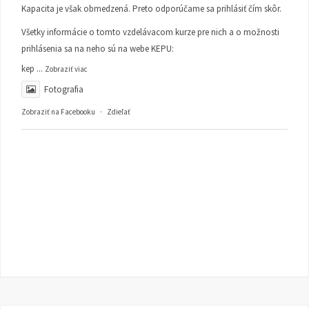
Kapacita je však obmedzená. Preto odporúčame sa prihlásiť čím skôr.
Všetky informácie o tomto vzdelávacom kurze pre nich a o možnosti
prihlásenia sa na neho sú na webe KEPU:
kep
...
Zobraziť viac
Fotografia
Zobraziť na Facebooku
·
Zdieľať