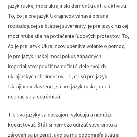
jazyk ruskej moci ukrajinskí demonštranti a aktivisti.
To, čo je pre jazyk Ukrajincov váhavá obrana
rozpadajúcej sa štátnej suverenity, je pre jazyk ruskej
moci hrubá sila na potlačenie ľudových protestov. To,
čo je pre jazyk Ukrajincov úpenlivé volanie o pomoc,
je pre jazyk ruskej moci pokus západných
imperialistov použiť na nečisté ciele svojich
ukrajinských chránencov. To, čo sú pre jazyk
Ukrajincov vlastenci, sú pre jazyk ruskej moci
neonacisti a extrémisti.
Tie dva jazyky sa navzájom vylučujú a nemôžu
koexistovať. Štát si nemôže udržať suverenitu a
zároveň sa prizerať, ako sa mu podomieľa štátna