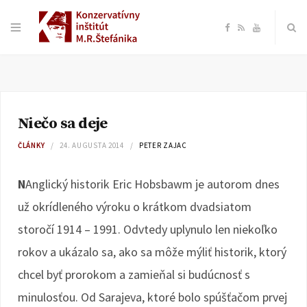
F
R
Y
a
S
o
c
S
u
Niečo sa deje
e
T
ČLÁNKY
24. AUGUSTA 2014
PETER ZAJAC
b
u
N
Anglický historik Eric Hobsbawm je autorom dnes
o
b
už okrídleného výroku o krátkom dvadsiatom
storočí 1914 – 1991. Odvtedy uplynulo len niekoľko
o
e
rokov a ukázalo sa, ako sa môže mýliť historik, ktorý
k
chcel byť prorokom a zamieňal si budúcnosť s
minulosťou. Od Sarajeva, ktoré bolo spúšťačom prvej