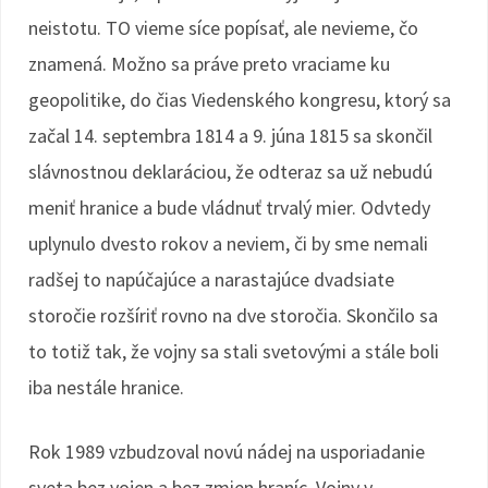
neistotu. TO vieme síce popísať, ale nevieme, čo
znamená. Možno sa práve preto vraciame ku
geopolitike, do čias Viedenského kongresu, ktorý sa
začal 14. septembra 1814 a 9. júna 1815 sa skončil
slávnostnou deklaráciou, že odteraz sa už nebudú
meniť hranice a bude vládnuť trvalý mier. Odvtedy
uplynulo dvesto rokov a neviem, či by sme nemali
radšej to napúčajúce a narastajúce dvadsiate
storočie rozšíriť rovno na dve storočia. Skončilo sa
to totiž tak, že vojny sa stali svetovými a stále boli
iba nestále hranice.
Rok 1989 vzbudzoval novú nádej na usporiadanie
sveta bez vojen a bez zmien hraníc. Vojny v