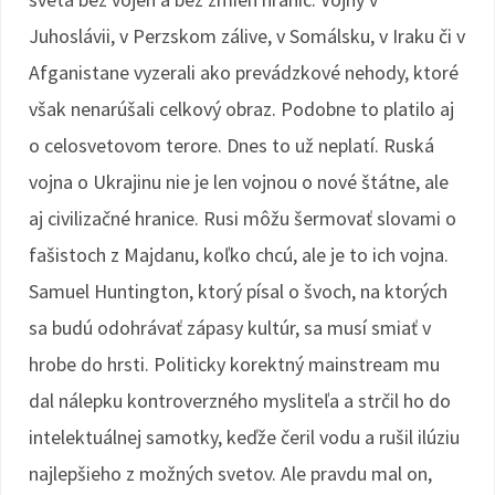
Juhoslávii, v Perzskom zálive, v Somálsku, v Iraku či v
Afganistane vyzerali ako prevádzkové nehody, ktoré
však nenarúšali celkový obraz. Podobne to platilo aj
o celosvetovom terore. Dnes to už neplatí. Ruská
vojna o Ukrajinu nie je len vojnou o nové štátne, ale
aj civilizačné hranice. Rusi môžu šermovať slovami o
fašistoch z Majdanu, koľko chcú, ale je to ich vojna.
Samuel Huntington, ktorý písal o švoch, na ktorých
sa budú odohrávať zápasy kultúr, sa musí smiať v
hrobe do hrsti. Politicky korektný mainstream mu
dal nálepku kontroverzného mysliteľa a strčil ho do
intelektuálnej samotky, keďže čeril vodu a rušil ilúziu
najlepšieho z možných svetov. Ale pravdu mal on,