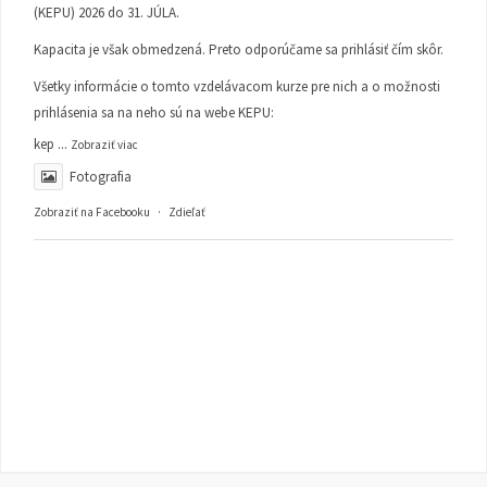
(KEPU) 2026 do 31. JÚLA.
Kapacita je však obmedzená. Preto odporúčame sa prihlásiť čím skôr.
Všetky informácie o tomto vzdelávacom kurze pre nich a o možnosti
prihlásenia sa na neho sú na webe KEPU:
kep
...
Zobraziť viac
Fotografia
Zobraziť na Facebooku
·
Zdieľať