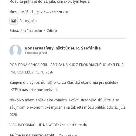
Môžu sa prihlásiť do 31. júla, čím skôr, tým lepšie.
Miest pre účastníkov k
...
Zobraziť viac
Fotografia
Zobraziť na Facebooku
·
Zdieľať
Konzervatívny inštitút M. R. Štefánika
1 mesiac pred
POSLEDNÁ ŠANCA PRIHLÁSIŤ SA NA KURZ EKONOMICKÉHO MYSLENIA
PRE UČITEĽOV: KEPU 2026
Záujem o prvý ročník nášho kurzu Klasická ekonómia pre učiteľov
(KEPU) nás príjemne prekvapil.
Niekoľko miest je však ešte voľných. Aktívni stredoškolskí učitelia so
záujmom o ekonomické myslenie sa tak ešte môžu prihlásiť do 31. júla
2026.
VIAC INFORMÁCIÍ JE NA WEBE:
kepu.institute.sk/
Tešíme sa na spustenie toht
...
Zobraziť viac