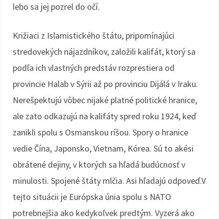
lebo sa jej pozrel do očí.
Križiaci z Islamistického štátu, pripomínajúci
stredovekých nájazdníkov, založili kalifát, ktorý sa
podľa ich vlastných predstáv rozprestiera od
provincie Halab v Sýrii až po provinciu Dijálá v Iraku.
Nerešpektujú vôbec nijaké platné politické hranice,
ale zato odkazujú na kalifáty spred roku 1924, keď
zanikli spolu s Osmanskou ríšou. Spory o hranice
vedie Čína, Japonsko, Vietnam, Kórea. Sú to akési
obrátené dejiny, v ktorých sa hľadá budúcnosť v
minulosti. Spojené štáty mlčia. Asi hľadajú odpoveď.V
tejto situácii je Európska únia spolu s NATO
potrebnejšia ako kedykoľvek predtým. Vyzerá ako