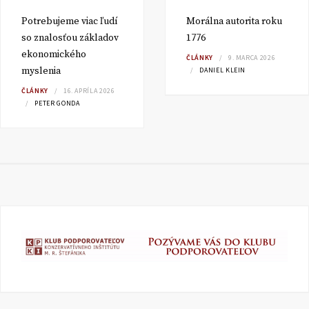
Potrebujeme viac ľudí
Morálna autorita roku
so znalosťou základov
1776
ekonomického
ČLÁNKY
9. MARCA 2026
myslenia
DANIEL KLEIN
ČLÁNKY
16. APRÍLA 2026
PETER GONDA