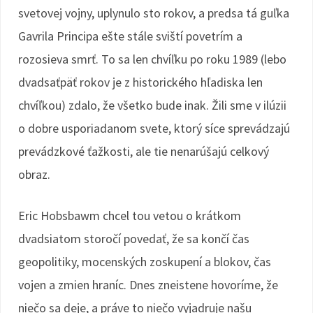
svetovej vojny, uplynulo sto rokov, a predsa tá guľka
Gavrila Principa ešte stále sviští povetrím a
rozosieva smrť. To sa len chvíľku po roku 1989 (lebo
dvadsaťpäť rokov je z historického hľadiska len
chvíľkou) zdalo, že všetko bude inak. Žili sme v ilúzii
o dobre usporiadanom svete, ktorý síce sprevádzajú
prevádzkové ťažkosti, ale tie nenarúšajú celkový
obraz.
Eric Hobsbawm chcel tou vetou o krátkom
dvadsiatom storočí povedať, že sa končí čas
geopolitiky, mocenských zoskupení a blokov, čas
vojen a zmien hraníc. Dnes zneistene hovoríme, že
niečo sa deje, a práve to niečo vyjadruje našu