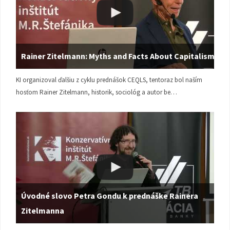
Rainer Zitelmann: Myths and Facts About Capitalism
KI organizoval ďalšiu z cyklu prednášok CEQLS, tentoraz bol naším
hosťom Rainer Zitelmann, historik, sociológ a autor be…
Úvodné slovo Petra Gondu k prednáške Rainera
Zitelmanna