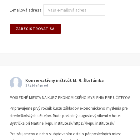
E-mailová adresa:
Konzervatívny inštitút M. R. Štefánika
1 týždeň pred
POSLEDNÉ MIESTA NA KURZ EKONOMICKÉHO MYSLENIA PRE UČITEĽOV
Pripravujeme prvý ročník kurzu základov ekonomického myslenia pre
stredoškolských učiteľov. Bude posledný augustový víkend v hoteli
Bystrička pri Martine:
kepu.institute.sk/https://kepu.institute.sk/
Pre záujemcov o neho s ubytovaním ostalo pár posledných miest.