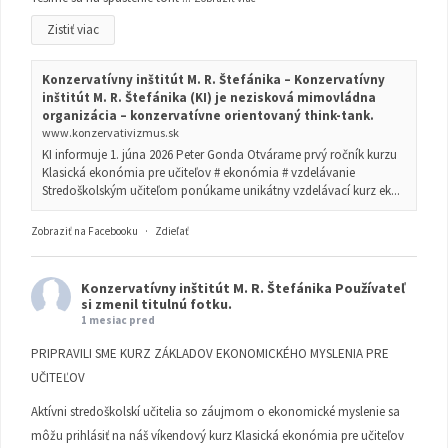
Zistiť viac
Konzervatívny inštitút M. R. Štefánika – Konzervatívny
inštitút M. R. Štefánika (KI) je nezisková mimovládna
organizácia – konzervatívne orientovaný think-tank.
www.konzervativizmus.sk
KI informuje 1. júna 2026 Peter Gonda Otvárame prvý ročník kurzu
Klasická ekonómia pre učiteľov # ekonómia # vzdelávanie
Stredoškolským učiteľom ponúkame unikátny vzdelávací kurz ek...
Zobraziť na Facebooku
·
Zdieľať
Konzervatívny inštitút M. R. Štefánika
Používateľ
si zmenil titulnú fotku.
1 mesiac pred
PRIPRAVILI SME KURZ ZÁKLADOV EKONOMICKÉHO MYSLENIA PRE
UČITEĽOV
Aktívni stredoškolskí učitelia so záujmom o ekonomické myslenie sa
môžu prihlásiť na náš víkendový kurz Klasická ekonómia pre učiteľov