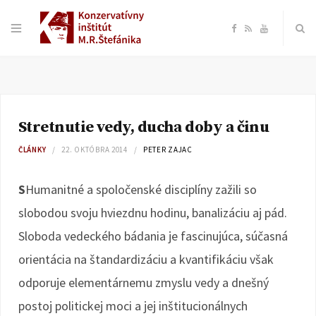
F
R
Y
a
S
o
c
S
u
Stretnutie vedy, ducha doby a činu
e
T
ČLÁNKY
22. OKTÓBRA 2014
PETER ZAJAC
b
u
S
Humanitné a spoločenské disciplíny zažili so
o
b
slobodou svoju hviezdnu hodinu, banalizáciu aj pád.
Sloboda vedeckého bádania je fascinujúca, súčasná
o
e
orientácia na štandardizáciu a kvantifikáciu však
k
odporuje elementárnemu zmyslu vedy a dnešný
postoj politickej moci a jej inštitucionálnych