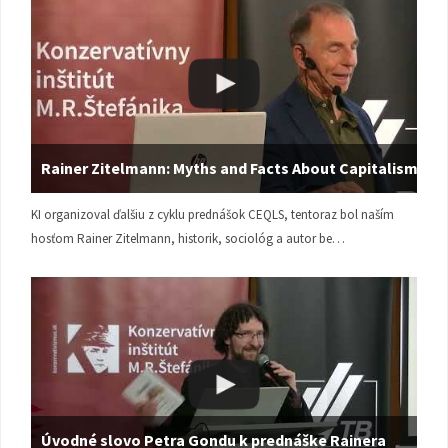
Rainer Zitelmann: Myths and Facts About Capitalism
KI organizoval ďalšiu z cyklu prednášok CEQLS, tentoraz bol naším
hosťom Rainer Zitelmann, historik, sociológ a autor be…
Úvodné slovo Petra Gondu k prednáške Rainera