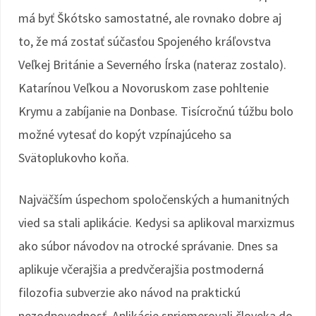
má byť Škótsko samostatné, ale rovnako dobre aj
to, že má zostať súčasťou Spojeného kráľovstva
Veľkej Británie a Severného Írska (nateraz zostalo).
Katarínou Veľkou a Novoruskom zase pohltenie
Krymu a zabíjanie na Donbase. Tisícročnú túžbu bolo
možné vytesať do kopýt vzpínajúceho sa
Svätoplukovho koňa.
Najväčším úspechom spoločenských a humanitných
vied sa stali aplikácie. Kedysi sa aplikoval marxizmus
ako súbor návodov na otrocké správanie. Dnes sa
aplikuje včerajšia a predvčerajšia postmoderná
filozofia subverzie ako návod na praktickú
nezodpovednosť. Aplikácie spriemerovali človeka do