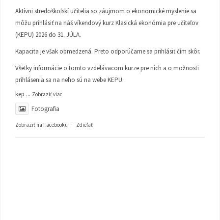
Aktívni stredoškolskí učitelia so záujmom o ekonomické myslenie sa
môžu prihlásiť na náš víkendový kurz Klasická ekonómia pre učiteľov
(KEPU) 2026 do 31. JÚLA.
Kapacita je však obmedzená. Preto odporúčame sa prihlásiť čím skôr.
Všetky informácie o tomto vzdelávacom kurze pre nich a o možnosti
prihlásenia sa na neho sú na webe KEPU:
kep
...
Zobraziť viac
Fotografia
Zobraziť na Facebooku
·
Zdieľať