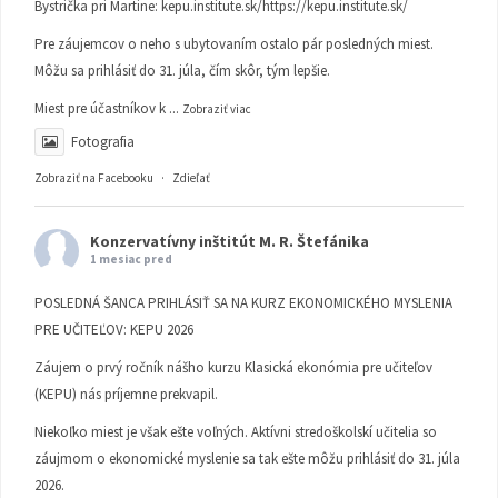
Bystrička pri Martine:
kepu.institute.sk/https://kepu.institute.sk/
Pre záujemcov o neho s ubytovaním ostalo pár posledných miest.
Môžu sa prihlásiť do 31. júla, čím skôr, tým lepšie.
Miest pre účastníkov k
...
Zobraziť viac
Fotografia
Zobraziť na Facebooku
·
Zdieľať
Konzervatívny inštitút M. R. Štefánika
1 mesiac pred
POSLEDNÁ ŠANCA PRIHLÁSIŤ SA NA KURZ EKONOMICKÉHO MYSLENIA
PRE UČITEĽOV: KEPU 2026
Záujem o prvý ročník nášho kurzu Klasická ekonómia pre učiteľov
(KEPU) nás príjemne prekvapil.
Niekoľko miest je však ešte voľných. Aktívni stredoškolskí učitelia so
záujmom o ekonomické myslenie sa tak ešte môžu prihlásiť do 31. júla
2026.