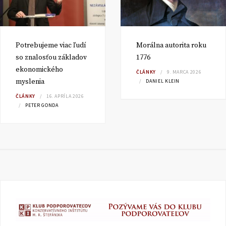
Potrebujeme viac ľudí
Morálna autorita roku
so znalosťou základov
1776
ekonomického
ČLÁNKY
9. MARCA 2026
myslenia
DANIEL KLEIN
ČLÁNKY
16. APRÍLA 2026
PETER GONDA