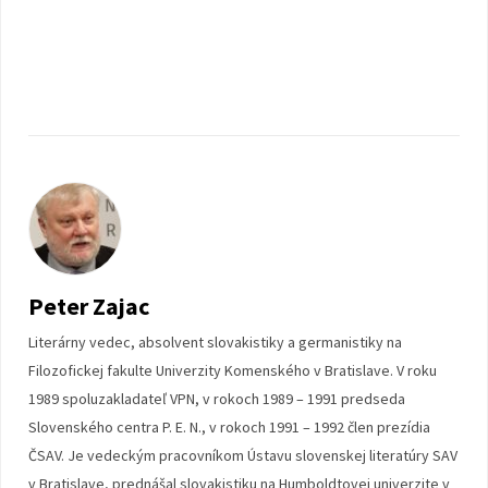
Peter Zajac
Literárny vedec, absolvent slovakistiky a germanistiky na
Filozofickej fakulte Univerzity Komenského v Bratislave. V roku
1989 spoluzakladateľ VPN, v rokoch 1989 – 1991 predseda
Slovenského centra P. E. N., v rokoch 1991 – 1992 člen prezídia
ČSAV. Je vedeckým pracovníkom Ústavu slovenskej literatúry SAV
v Bratislave, prednášal slovakistiku na Humboldtovej univerzite v