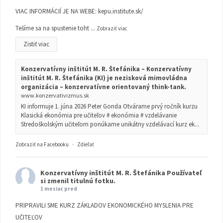
VIAC INFORMÁCIÍ JE NA WEBE:
kepu.institute.sk/
Tešíme sa na spustenie toht
...
Zobraziť viac
Zistiť viac
Konzervatívny inštitút M. R. Štefánika – Konzervatívny
inštitút M. R. Štefánika (KI) je nezisková mimovládna
organizácia – konzervatívne orientovaný think-tank.
www.konzervativizmus.sk
KI informuje 1. júna 2026 Peter Gonda Otvárame prvý ročník kurzu
Klasická ekonómia pre učiteľov # ekonómia # vzdelávanie
Stredoškolským učiteľom ponúkame unikátny vzdelávací kurz ek...
Zobraziť na Facebooku
·
Zdieľať
Konzervatívny inštitút M. R. Štefánika
Používateľ
si zmenil titulnú fotku.
1 mesiac pred
PRIPRAVILI SME KURZ ZÁKLADOV EKONOMICKÉHO MYSLENIA PRE
UČITEĽOV