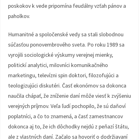
poskokov k vede pripomína feudálny vzťah pánov a
paholkov.
Humanitné a spoločenské vedy sa stali slobodnou
súčasťou ponovembrového sveta. Po roku 1989 sa
vyrojili sociologické výskumy verejnej mienky,
politickí analytici, milovníci komunikačného
marketingu, televízni spin doktori, filozofujúci a
teologizujúci diskutéri. Časť ekonómov sa dokonca
naučila chápať, že zníženie daní môže viesť k zvýšeniu
verejných príjmov. Veľa ľudí pochopilo, že sú daňoví
poplatníci, a čo to znamená, a časť zamestnancov
dokonca aj to, že ich dôchodky nejdú z peňazí štátu,
ale z vlastných daní. Začalo sa hovoriť o dodržiavaní