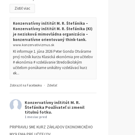
Zistiť viac
Konzervatívny inštitút M. R. Štefánika –
Konzervatívny inštitút M. R. Štefánika (KI)
je nezisková mimovládna organizácia –
konzervatívne orientovaný think-tank.
www.konzervativizmus.sk
KI informuje 1. júna 2026 Peter Gonda Otvárame
prvý ročník kurzu Klasická ekonómia pre učiteľov
Necháme si vziať ideály
Čo sa môžeme naučiť od
# ekonómia # vzdelávanie Stredoškolským
učiteľom ponúkame unikátny vzdelávací kurz
Novembra 89?
Margaret Thatcher
ek...
KONZERVATÍVNE KLUBY
19.
ČLÁNKY
13. OKTÓBRA 2025
NOVEMBRA 2025
RAINER ZITELMANN
Zobraziť na Facebooku
·
Zdieľať
Konzervatívny inštitút M. R.
Štefánika
Používateľ si zmenil
titulnú fotku.
1 mesiac pred
PRIPRAVILI SME KURZ ZÁKLADOV EKONOMICKÉHO
MYSLENIA PRE UČITEĽOV