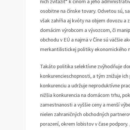
nich zvíťaziť“ k činom a jeho administrat
osobitne na čínske tovary. Odvetou sú, s
však zahŕňa aj kvóty na objem dovozu a za
domácim výrobcom a vývozcom, či manipu
obchodu v EÚ a najmä v Číne sú väčšie ak
merkantilistickej politiky ekonomického 
Takáto politika selektívne zvýhodňuje dom
konkurencieschopnosti, a tým znižuje ic
konkurenciu a udržuje neproduktívne pra
nižšia konkurencia na domácom trhu, pokle
zamestnanosti a vyššie ceny a menší výbe
nielen zahraničných obchodných partnerov, 
porazení, okrem lobistov v čase podpory