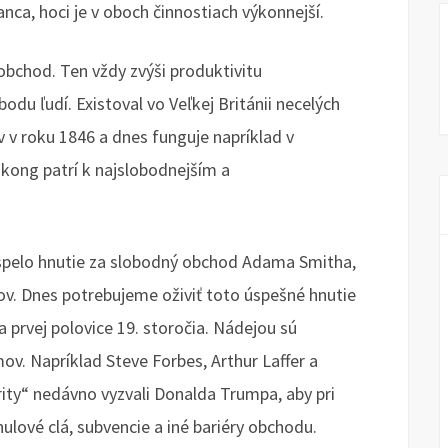
nca, hoci je v oboch činnostiach výkonnejší.
obchod. Ten vždy zvýši produktivitu
odu ľudí. Existoval vo Veľkej Británii necelých
 v roku 1846 a dnes funguje napríklad v
kong patrí k najslobodnejším a
ispelo hnutie za slobodný obchod Adama Smitha,
ľov. Dnes potrebujeme oživiť toto úspešné hnutie
a prvej polovice 19. storočia. Nádejou sú
. Napríklad Steve Forbes, Arthur Laffer a
ity“ nedávno vyzvali Donalda Trumpa, aby pri
lové clá, subvencie a iné bariéry obchodu.