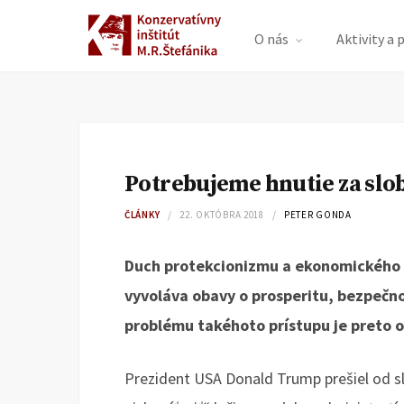
O nás
Aktivity a 
Potrebujeme hnutie za sl
ČLÁNKY
22. OKTÓBRA 2018
PETER GONDA
Duch protekcionizmu a ekonomického na
vyvoláva obavy o prosperitu, bezpečno
problému takéhoto prístupu je preto o
Prezident USA Donald Trump prešiel od sl