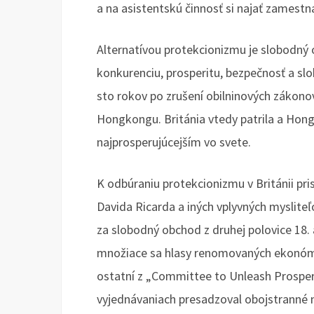
a na asistentskú činnosť si najať zamestna
Alternatívou protekcionizmu je slobodný 
konkurenciu, prosperitu, bezpečnosť a slob
sto rokov po zrušení obilninových zákonov
Hongkongu. Británia vtedy patrila a Hong
najprosperujúcejším vo svete.
K odbúraniu protekcionizmu v Británii pr
Davida Ricarda a iných vplyvných myslite
za slobodný obchod z druhej polovice 18. 
množiace sa hlasy renomovaných ekonómov
ostatní z „Committee to Unleash Prosper
vyjednávaniach presadzoval obojstranné nu