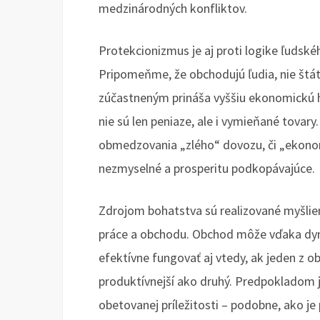
medzinárodných konfliktov.
Protekcionizmus je aj proti logike ľuds
Pripomeňme, že obchodujú ľudia, nie štá
zúčastneným prináša vyššiu ekonomickú
nie sú len peniaze, ale i vymieňané tovar
obmedzovania „zlého“ dovozu, či „ekono
nezmyselné a prosperitu podkopávajúce.
Zdrojom bohatstva sú realizované myšlienk
práce a obchodu. Obchod môže vďaka dyn
efektívne fungovať aj vtedy, ak jeden z 
produktívnejší ako druhý. Predpokladom je
obetovanej príležitosti – podobne, ako je