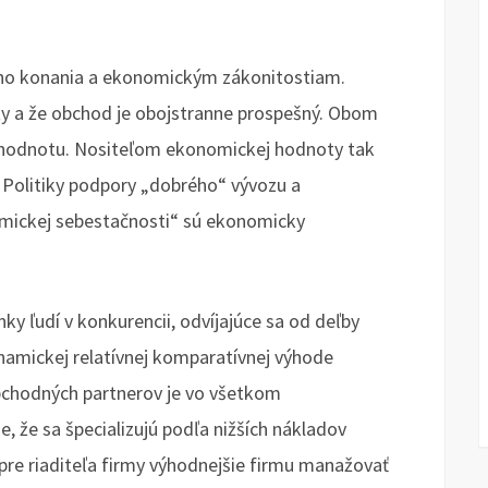
kého konania a ekonomickým zákonitostiam.
ty a že obchod je obojstranne prospešný. Obom
 hodnotu. Nositeľom ekonomickej hodnoty tak
y. Politiky podpory „dobrého“ vývozu a
mickej sebestačnosti“ sú ekonomicky
y ľudí v konkurencii, odvíjajúce sa od deľby
amickej relatívnej komparatívnej výhode
obchodných partnerov je vo všetkom
, že sa špecializujú podľa nižších nákladov
 pre riaditeľa firmy výhodnejšie firmu manažovať