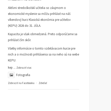
Aktívni stredoškolskí učitelia so záujmom o
ekonomické myslenie sa môžu prihlásiť na náš
víkendový kurz Klasická ekonómia pre učiteľov
(KEPU) 2026 do 31. JÚLA.
Kapacita je však obmedzená. Preto odporúčame sa
prihlásiť čím skôr.
Všetky informácie o tomto vzdelávacom kurze pre
nich a o možnosti prihlásenia sa na neho sú na webe
KEPU:
kep
...
Zobraziť viac
Fotografia
Zobraziť na Facebooku
·
Zdieľať