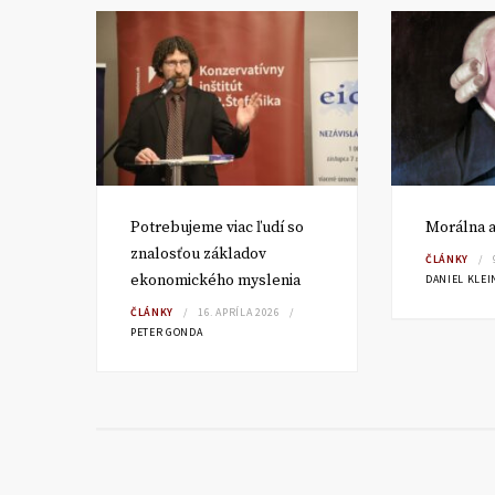
ké
Potrebujeme viac ľudí so
Morálna a
znalosťou základov
ČLÁNKY
ekonomického myslenia
DANIEL KLEI
ČLÁNKY
16. APRÍLA 2026
PETER GONDA