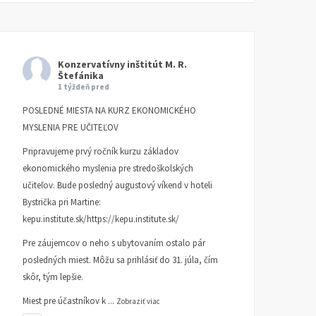
Konzervatívny inštitút M. R.
Štefánika
1 týždeň pred
POSLEDNÉ MIESTA NA KURZ EKONOMICKÉHO
MYSLENIA PRE UČITEĽOV
Pripravujeme prvý ročník kurzu základov
ekonomického myslenia pre stredoškolských
učiteľov. Bude posledný augustový víkend v hoteli
Bystrička pri Martine:
kepu.institute.sk/https://kepu.institute.sk/
Pre záujemcov o neho s ubytovaním ostalo pár
posledných miest. Môžu sa prihlásiť do 31. júla, čím
skôr, tým lepšie.
Miest pre účastníkov k
...
Zobraziť viac