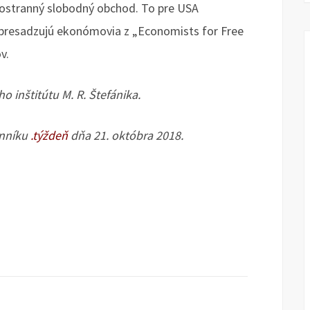
ostranný slobodný obchod. To pre USA
u presadzujú ekonómovia z „Economists for Free
v.
o inštitútu M. R. Štefánika.
enníku
.týždeň
dňa 21. októbra 2018.