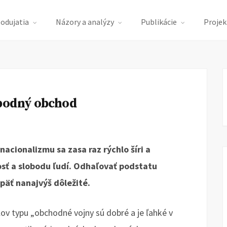
podujatia
Názory a analýzy
Publikácie
Projek
obodný obchod
cionalizmu sa zasa raz rýchlo šíri a
sť a slobodu ľudí. Odhaľovať podstatu
päť nanajvýš dôležité.
ov typu „obchodné vojny sú dobré a je ľahké v