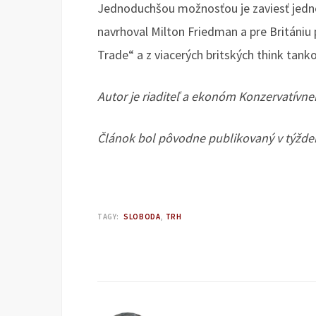
Jednoduchšou možnosťou je zaviesť jedn
navrhoval Milton Friedman a pre Británi
Trade“ a z viacerých britských think tanko
Autor je riaditeľ a ekonóm Konzervatívneh
Článok bol pôvodne publikovaný v týžd
TAGY:
SLOBODA
TRH