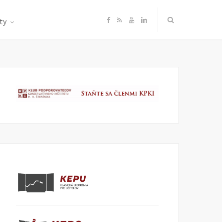
F
R
Y
L
ty
a
S
o
i
c
S
u
n
e
T
k
b
u
e
o
b
d
o
e
I
k
n