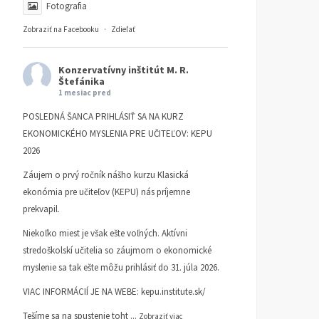
Fotografia
Zobraziť na Facebooku
·
Zdieľať
Konzervatívny inštitút M. R.
Štefánika
1 mesiac pred
POSLEDNÁ ŠANCA PRIHLÁSIŤ SA NA KURZ
EKONOMICKÉHO MYSLENIA PRE UČITEĽOV: KEPU
2026
Záujem o prvý ročník nášho kurzu Klasická
ekonómia pre učiteľov (KEPU) nás príjemne
prekvapil.
Niekoľko miest je však ešte voľných. Aktívni
stredoškolskí učitelia so záujmom o ekonomické
myslenie sa tak ešte môžu prihlásiť do 31. júla 2026.
VIAC INFORMÁCIÍ JE NA WEBE:
kepu.institute.sk/
Tešíme sa na spustenie toht
...
Zobraziť viac