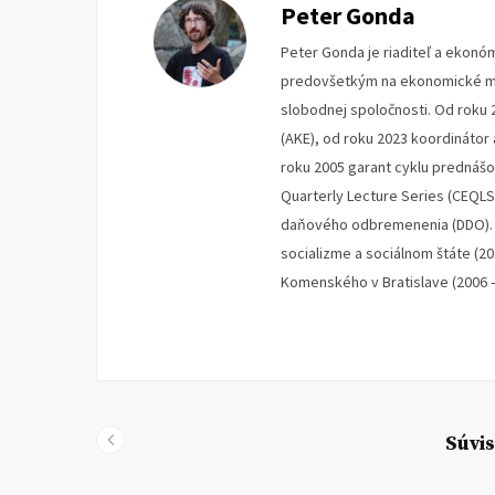
Peter Gonda
Peter Gonda je riaditeľ a ekonóm
predovšetkým na ekonomické mys
slobodnej spoločnosti. Od roku 
(AKE), od roku 2023 koordinátor
roku 2005 garant cyklu prednáš
Quarterly Lecture Series (CEQLS
daňového odbremenenia (DDO). V
socializme a sociálnom štáte (2
Komenského v Bratislave (2006 –
Súvis