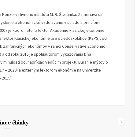
 Konzervatívneho inštitútu M. R. Štefánika. Zameriava sa
lenie a ekonomické vzdelávanie v súlade s princípmi
2007 je koordinátor a lektor Akadémie klasickej ekonómie
 a lektor Klasickej ekonómie pre stredoškolákov (KEPS), od
ok zahraničných ekonómov v rámci Conservative Economic
) a od roku 2015 je spoluautorom vykazovania Dňa
 minulosti bol napríklad vedúcim projektu Búranie mýtov o
017 – 2020) a externým lektorom ekonómie na Univerzite
 2019).
iace články