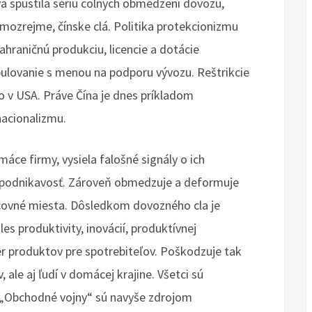
íva spustila sériu colných obmedzení dovozu,
amozrejme, čínske clá. Politika protekcionizmu
hraničnú produkciu, licencie a dotácie
lovanie s menou na podporu vývozu. Reštrikcie
o v USA. Práve Čína je dnes príkladom
nacionalizmu.
áce firmy, vysiela falošné signály o ich
h podnikavosť. Zároveň obmedzuje a deformuje
covné miesta. Dôsledkom dovozného cla je
s produktivity, inovácií, produktívnej
r produktov pre spotrebiteľov. Poškodzuje tak
ale aj ľudí v domácej krajine. Všetci sú
. „Obchodné vojny“ sú navyše zdrojom