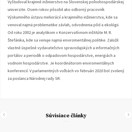
Vyštudoval krajinné inžinierstvo na Slovenskej poľnohospodárskej
univerzite. Osem rokov pôsobil ako odborný pracovník
Výskumného ústavu meliorácií a krajinného inžinierstva, kde sa
venoval najmä problematike závlah, odvodnenia pôd a ekológii.
Od roku 2002 je analytikom v Konzervatívnom inštitúte M. R.
Štefánika, kde sa venuje najmä enviromentálnej politike. Založil
vlastné úspešné vydavateľstvo spravodajských a informačných
portálov a periodík o odpadovom hospodárstve, energiách a
vodnom hospodárstve. Je koordinátorom enviromentálnych
konferencií. V parlamentných voľbách vo februári 2020 bol zvolený
za poslanca Národnej rady SR.
Súvisiace články