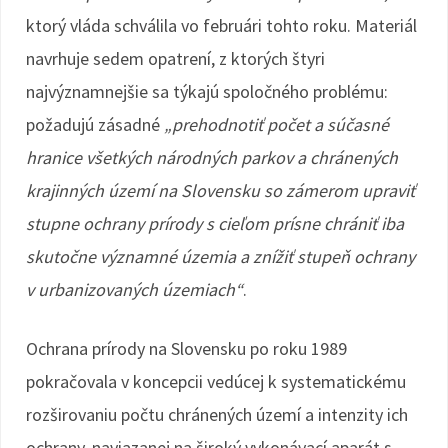
ktorý vláda schválila vo februári tohto roku. Materiál
navrhuje sedem opatrení, z ktorých štyri
najvýznamnejšie sa týkajú spoločného problému:
požadujú zásadné
„prehodnotiť počet a súčasné
hranice všetkých národných parkov a chránených
krajinných území na Slovensku so zámerom upraviť
stupne ochrany prírody s cieľom prísne chrániť iba
skutočne významné územia a znížiť stupeň ochrany
v urbanizovaných územiach“
.
Ochrana prírody na Slovensku po roku 1989
pokračovala v koncepcii vedúcej k systematickému
rozširovaniu počtu chránených území a intenzity ich
ochrany, naviazanej na široký vykonávací aparát s