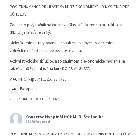
POSLEDNÁ ŠANCA PRIHLÁSIŤ SA KURZ EKONOMICKÉHO MYSLENIA PRE
UČITEĽOV
Záujem o prvý ročník nášho kurzu Klasická ekonómia pre učiteľov
(KEPU) je relatívne veľký.
Niekoľko miest s ubytovaním je však ešte voľných. A viac miest je
voľných na účasť na kurze bez ubytovania.
Aktívni stredoškolskí učitelia so záujmom o ekonomické myslenie sa
tak ešte môžu prihlásiť na kurz DO 23. AUGUSTA.
VIAC INFO:
kepu.ins
...
Zobraziť viac
Fotografia
Zobraziť na Facebooku
·
Zdieľať
Konzervatívny inštitút M. R. Štefánika
2 týždňov pred
POSLEDNÉ MIESTA NA KURZ EKONOMICKÉHO MYSLENIA PRE UČITEĽOV