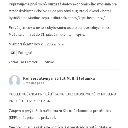
Pripravujeme prvý ročník kurzu základov ekonomického myslenia pre
stredoškolských učiteľov. Bude posledný augustový víkend v hoteli
Bystrička pri Martine:
kepu.institute.sk/https://kepu.institute.sk/
Pre záujemcov o neho s ubytovaním ostalo pár posledných miest.
Môžu sa prihlásiť do 31. júla, čím skôr, tým lepšie.
Miest pre účastníkov k
...
Zobraziť viac
Fotografia
Zobraziť na Facebooku
·
Zdieľať
Konzervatívny inštitút M. R. Štefánika
1 mesiac pred
POSLEDNÁ ŠANCA PRIHLÁSIŤ SA NA KURZ EKONOMICKÉHO MYSLENIA
PRE UČITEĽOV: KEPU 2026
Záujem o prvý ročník nášho kurzu Klasická ekonómia pre učiteľov
(KEPU) nás príjemne prekvapil.
Niekoľko miest je však ešte voľných. Aktívni stredoškolskí učitelia so