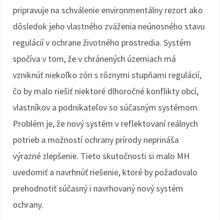
pripravuje na schválenie environmentálny rezort ako
dôsledok jeho vlastného zváženia neúnosného stavu
regulácií v ochrane životného prostredia. Systém
spočíva v tom, že v chránených územiach má
vzniknúť niekoľko zón s rôznymi stupňami regulácií,
čo by malo riešiť niektoré dlhoročné konflikty obcí,
vlastníkov a podnikateľov so súčasným systémom.
Problém je, že nový systém v reflektovaní reálnych
potrieb a možností ochrany prírody neprináša
výrazné zlepšenie. Tieto skutočnosti si malo MH
uvedomiť a navrhnúť riešenie, ktoré by požadovalo
prehodnotiť súčasný i navrhovaný nový systém
ochrany.