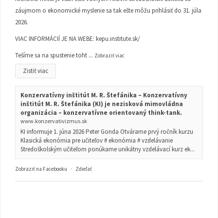
záujmom o ekonomické myslenie sa tak ešte môžu prihlásiť do 31. júla
2026.
VIAC INFORMÁCIÍ JE NA WEBE:
kepu.institute.sk/
Tešíme sa na spustenie toht
...
Zobraziť viac
Zistiť viac
Konzervatívny inštitút M. R. Štefánika – Konzervatívny
inštitút M. R. Štefánika (KI) je nezisková mimovládna
organizácia – konzervatívne orientovaný think-tank.
www.konzervativizmus.sk
KI informuje 1. júna 2026 Peter Gonda Otvárame prvý ročník kurzu
Klasická ekonómia pre učiteľov # ekonómia # vzdelávanie
Stredoškolským učiteľom ponúkame unikátny vzdelávací kurz ek...
Zobraziť na Facebooku
·
Zdieľať