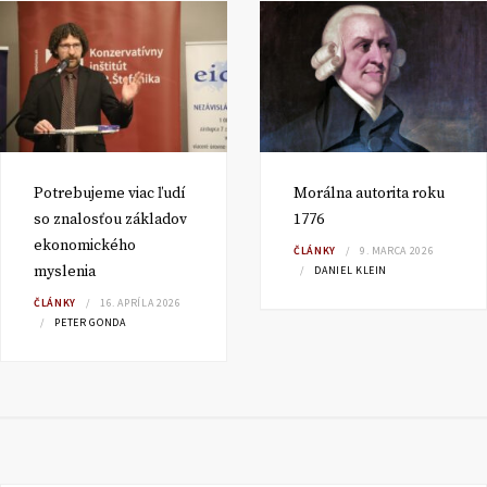
Potrebujeme viac ľudí
Morálna autorita roku
so znalosťou základov
1776
ekonomického
ČLÁNKY
9. MARCA 2026
myslenia
DANIEL KLEIN
ČLÁNKY
16. APRÍLA 2026
PETER GONDA