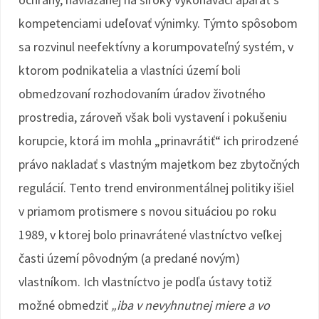
kompetenciami udeľovať výnimky. Týmto spôsobom
sa rozvinul neefektívny a korumpovateľný systém, v
ktorom podnikatelia a vlastníci území boli
obmedzovaní rozhodovaním úradov životného
prostredia, zároveň však boli vystavení i pokušeniu
korupcie, ktorá im mohla „prinavrátiť“ ich prirodzené
právo nakladať s vlastným majetkom bez zbytočných
regulácií. Tento trend environmentálnej politiky išiel
v priamom protismere s novou situáciou po roku
1989, v ktorej bolo prinavrátené vlastníctvo veľkej
časti území pôvodným (a predané novým)
vlastníkom. Ich vlastníctvo je podľa ústavy totiž
možné obmedziť
„iba v nevyhnutnej miere a vo