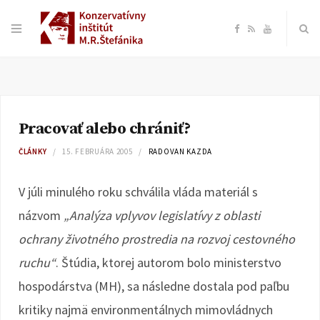
F
R
Y
a
S
o
c
S
u
Pracovať alebo chrániť?
e
T
ČLÁNKY
15. FEBRUÁRA 2005
RADOVAN KAZDA
b
u
V júli minulého roku schválila vláda materiál s
o
b
názvom
„Analýza vplyvov legislatívy z oblasti
ochrany životného prostredia na rozvoj cestovného
o
e
ruchu“
. Štúdia, ktorej autorom bolo ministerstvo
k
hospodárstva (MH), sa následne dostala pod paľbu
kritiky najmä environmentálnych mimovládnych