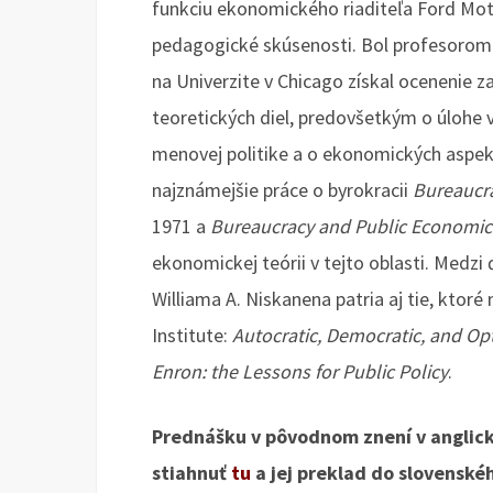
funkciu ekonomického riaditeľa Ford Mo
pedagogické skúsenosti. Bol profesorom 
na Univerzite v Chicago získal ocenenie 
teoretických diel, predovšetkým o úlohe v
menovej politike a o ekonomických aspek
najznámejšie práce o byrokracii
Bureaucr
1971 a
Bureaucracy and Public Economic
ekonomickej teórii v tejto oblasti. Medzi
Williama A. Niskanena patria aj tie, ktoré 
Institute:
Autocratic, Democratic, and O
Enron: the Lessons for Public Policy
.
Prednášku v pôvodnom znení v anglic
stiahnuť
tu
a jej preklad do slovenské