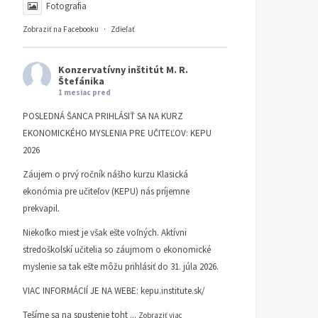
Fotografia
Zobraziť na Facebooku
·
Zdieľať
Konzervatívny inštitút M. R.
Štefánika
1 mesiac pred
POSLEDNÁ ŠANCA PRIHLÁSIŤ SA NA KURZ
EKONOMICKÉHO MYSLENIA PRE UČITEĽOV: KEPU
2026
Záujem o prvý ročník nášho kurzu Klasická
ekonómia pre učiteľov (KEPU) nás príjemne
prekvapil.
Niekoľko miest je však ešte voľných. Aktívni
stredoškolskí učitelia so záujmom o ekonomické
myslenie sa tak ešte môžu prihlásiť do 31. júla 2026.
VIAC INFORMÁCIÍ JE NA WEBE:
kepu.institute.sk/
Tešíme sa na spustenie toht
...
Zobraziť viac