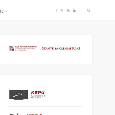
F
R
Y
L
ty
a
S
o
i
c
S
u
n
e
T
k
b
u
e
o
b
d
o
e
I
k
n