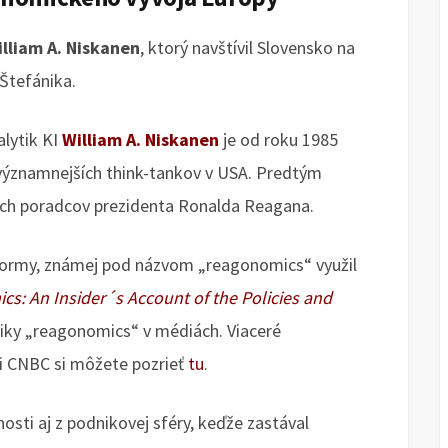
lliam A. Niskanen
, ktorý navštívil Slovensko na
 Štefánika.
lytik KI
William A. Niskanen
je od roku 1985
jvýznamnejších think-tankov v USA. Predtým
ch poradcov prezidenta Ronalda Reagana.
formy, známej pod názvom „reagonomics“ využil
s: An Insider´s Account of the Policies and
tiky „reagonomics“ v médiách. Viaceré
či CNBC si môžete pozrieť
tu
.
sti aj z podnikovej sféry, keďže zastával