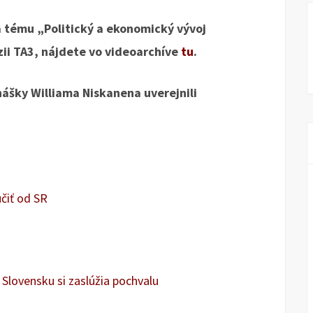
a tému „Politický a ekonomický vývoj
zii TA3, nájdete vo videoarchíve
tu
.
nášky Williama Niskanena uverejnili
čiť od SR
Slovensku si zaslúžia pochvalu