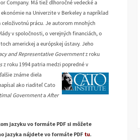
tor Company. Má tiež dlhoročné vedecké a
ekonómie na Univerzite v Berkeley a napríklad
za celoživotnú prácu. Je autorom mnohých
lády v spoločnosti, o verejných financiách, o
toch americkej a európskej ústavy. Jeho
acy and Representative Government
z roku
s
z roku 1994 patria medzi popredné v
 ďalšie známe diela
napísal ako riaditeľ Cato
ptimal Government
a
After
kom jazyku vo formáte PDF si môžete
ho jazyka nájdete vo formáte PDF
tu
.