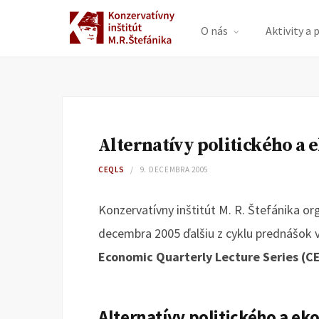
O nás
Aktivity a 
Alternatívy politického a
CEQLS
9. DECEMBRA 2005
Konzervatívny inštitút M. R. Štefánika or
decembra 2005 ďalšiu z cyklu prednášok 
Economic Quarterly Lecture Series (C
Alternatívy politického a e