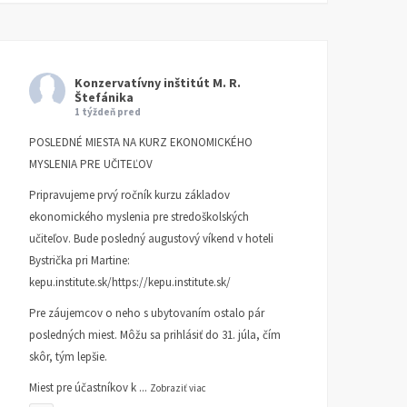
Konzervatívny inštitút M. R.
Štefánika
1 týždeň pred
POSLEDNÉ MIESTA NA KURZ EKONOMICKÉHO
MYSLENIA PRE UČITEĽOV
Pripravujeme prvý ročník kurzu základov
ekonomického myslenia pre stredoškolských
učiteľov. Bude posledný augustový víkend v hoteli
Bystrička pri Martine:
kepu.institute.sk/https://kepu.institute.sk/
Pre záujemcov o neho s ubytovaním ostalo pár
posledných miest. Môžu sa prihlásiť do 31. júla, čím
skôr, tým lepšie.
Miest pre účastníkov k
...
Zobraziť viac