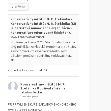
Zistiť viac
Konzervatívny inštitút M. R. Štefánika –
Konzervatívny inštitút M. R. Štefánika (KI)
je nezisková mimovládna organizácia –
konzervatívne orientovaný think-tank.
www.konzervativizmus.sk
KI informuje 1. júna 2026 Peter Gonda Otvárame
prvý ročník kurzu Klasická ekonómia pre učiteľov
# ekonómia # vzdelávanie Stredoškolským
učiteľom ponúkame unikátny vzdelávací kurz
ek...
Zobraziť na Facebooku
·
Zdieľať
Konzervatívny inštitút M. R.
Štefánika
Používateľ si zmenil
titulnú fotku.
1 mesiac pred
PRIPRAVILI SME KURZ ZÁKLADOV EKONOMICKÉHO
MYSLENIA PRE UČITEĽOV