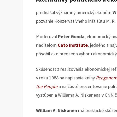
prednášal významný americký ekonóm
Wi
pozvanie Konzervatívneho inštitútu M. R.
Moderoval
Peter Gonda
, ekonomický ana
riaditeľom
Cato Institute
, jedného z na
pôsobil ako predseda výboru ekonomický
Skúsenosť z realizovania ekonomickej re
v roku 1988 na napísanie knihy
Reagonomic
the People
a na časté prezentovanie poli
vystúpenia Williama A. Niskanena v CNN 
William A. Niskanen
má praktické skúseno