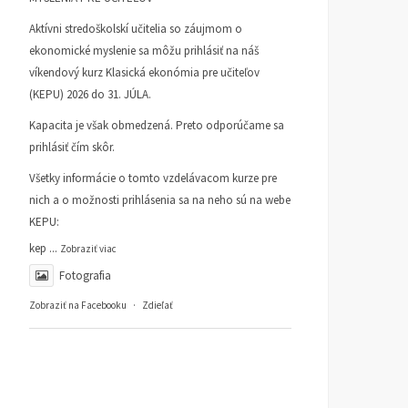
Aktívni stredoškolskí učitelia so záujmom o
ekonomické myslenie sa môžu prihlásiť na náš
víkendový kurz Klasická ekonómia pre učiteľov
(KEPU) 2026 do 31. JÚLA.
Kapacita je však obmedzená. Preto odporúčame sa
prihlásiť čím skôr.
Všetky informácie o tomto vzdelávacom kurze pre
nich a o možnosti prihlásenia sa na neho sú na webe
KEPU:
kep
...
Zobraziť viac
Fotografia
Zobraziť na Facebooku
·
Zdieľať