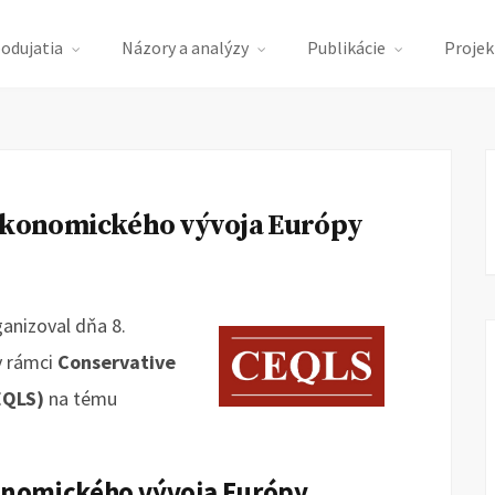
podujatia
Názory a analýzy
Publikácie
Projek
 ekonomického vývoja Európy
ganizoval dňa 8.
v rámci
Conservative
EQLS)
na tému
konomického vývoja Európy