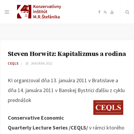
F
R
Y
a
S
o
c
S
u
Steven Horwitz: Kapitalizmus a rodina
e
T
CEQLS
18. JANUÁRA 2011
b
u
KI organizoval dňa 13. januára 2011 v Bratislave a
o
b
dňa 14. januára 2011 v Banskej Bystrici ďalšiu z cyklu
prednášok
o
e
k
Conservative Economic
Quarterly Lecture Series /CEQLS/
v rámci ktorého