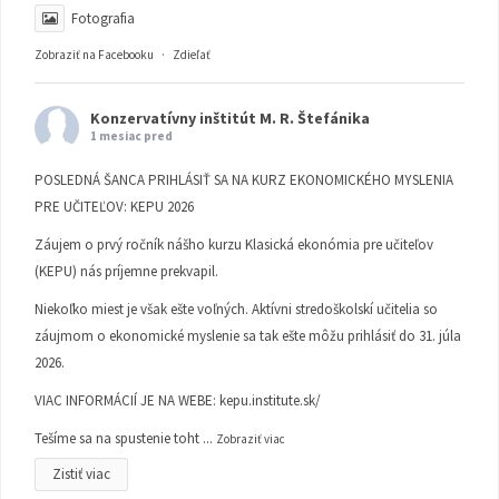
Fotografia
Zobraziť na Facebooku
·
Zdieľať
Konzervatívny inštitút M. R. Štefánika
1 mesiac pred
POSLEDNÁ ŠANCA PRIHLÁSIŤ SA NA KURZ EKONOMICKÉHO MYSLENIA
PRE UČITEĽOV: KEPU 2026
Záujem o prvý ročník nášho kurzu Klasická ekonómia pre učiteľov
(KEPU) nás príjemne prekvapil.
Niekoľko miest je však ešte voľných. Aktívni stredoškolskí učitelia so
záujmom o ekonomické myslenie sa tak ešte môžu prihlásiť do 31. júla
2026.
VIAC INFORMÁCIÍ JE NA WEBE:
kepu.institute.sk/
Tešíme sa na spustenie toht
...
Zobraziť viac
Zistiť viac