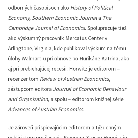
odborných časopisoch ako
History of Political
Economy, Southern Economic Journal
a
The
Cambridge Journal of Economics
. Spolupracuje tiež
ako výskumný pracovník Mercatus Center v
Arlingtone, Virginia, kde publikoval výskum na tému
úlohy Walmart-u pri obnove po Hurikáne Katrina, ako
aj pri prebiehajúcej recesii. Horwitz je editorom –
recenzentom
Review of Austrian Economics
,
zástupcom editora
Journal of Economic Behaviour
and Organization
, a spolu – editorom knižnej série
Advances of Austrian Economics
.
Je zároveň prispievajúcim editorom a týždenným
publicistom pre časopis
Freeman
. Steven Horwitz je