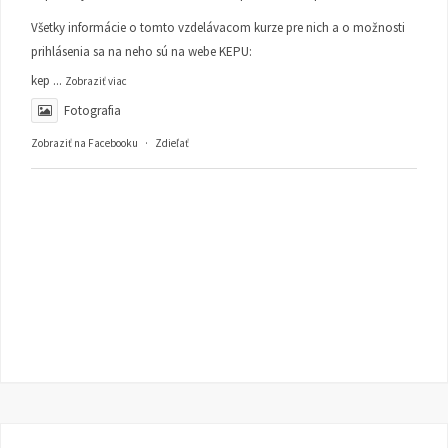
Všetky informácie o tomto vzdelávacom kurze pre nich a o možnosti
prihlásenia sa na neho sú na webe KEPU:
kep
...
Zobraziť viac
Fotografia
Zobraziť na Facebooku
·
Zdieľať