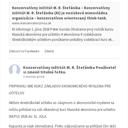
Konzervatívny inštitút M. R. Štefánika – Konzervatívny
inštitút M. R. Štefánika (KI) je nezisková mimovládna
organizácia – konzervatívne orientovaný think-tank.
www.konzervativizmus.sk
KI informuje 1. júna 2026 Peter Gonda Otvárame prvý ročník kurzu
Klasická ekonómia pre učiteľov # ekonómia # vzdelávanie
Stredoškolským učiteľom ponúkame unikátny vzdelávací kurz ek...
Zobraziť na Facebooku
·
Zdieľať
Konzervatívny inštitút M. R. Štefánika
Používateľ
si zmenil titulnú fotku.
1 mesiac pred
PRIPRAVILI SME KURZ ZÁKLADOV EKONOMICKÉHO MYSLENIA PRE
UČITEĽOV
Aktívni stredoškolskí učitelia so záujmom o ekonomické myslenie sa
môžu prihlásiť na náš víkendový kurz Klasická ekonómia pre učiteľov
(KEPU) 2026 do 31. JÚLA.
Kapacita je však obmedzená. Preto odporúčame sa prihlásiť čím skôr.