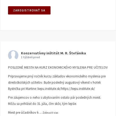
Konzervatívny inštitút M. R. Štefánika
1 týždeň pred
POSLEDNÉ MIESTA NA KURZ EKONOMICKÉHO MYSLENIA PRE UČITEĽOV
Pripravujeme prvý ročník kurzu základov ekonomického myslenia pre
stredoškolských učiteľov. Bude posledný augustový víkend v hoteli
Bystrička pri Martine:
kepu.institute.sk/https://kepu.institute.sk/
Pre záujemcov o neho s ubytovaním ostalo pár posledných miest.
Môžu sa prihlásiť do 31. júla, čím skôr, tým lepšie.
Miest pre účastníkov k
...
Zobraziť viac