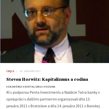
CEQLS
18. JANUÁRA 2011
Steven Horwitz: Kapitalizmus a rodina
# EKONÓMIA
# KAPITALIZMUS
# RODINA
KI s podporou Penta Investments a Nadácie Tatra banky v
spolupráci s ďalšími partnermi organizovali dňa 13.
januára 2011 v Bratislave a dňa 14. januára 2011 v Banskej