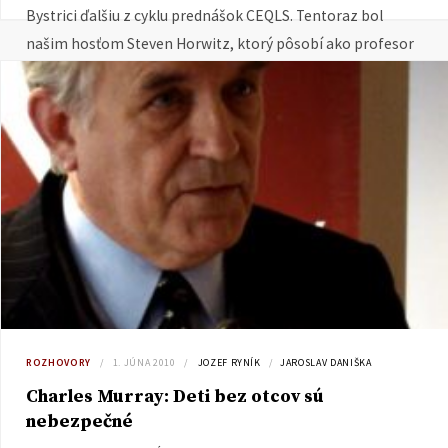
Bystrici ďalšiu z cyklu prednášok CEQLS. Tentoraz bol
našim hosťom Steven Horwitz, ktorý pôsobí ako profesor
ekonómie na St. Lawrence University (USA). Videozáznam a
prezentáciu z prednášky nájdete tu.
ROZHOVORY
1. JÚNA 2010
JOZEF RYNÍK
JAROSLAV DANIŠKA
Charles Murray: Deti bez otcov sú
nebezpečné