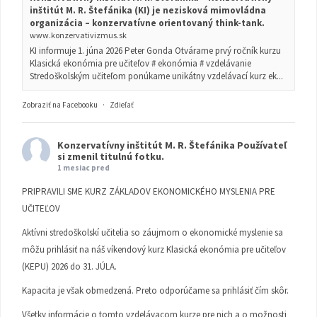
inštitút M. R. Štefánika (KI) je nezisková mimovládna
organizácia – konzervatívne orientovaný think-tank.
www.konzervativizmus.sk
KI informuje 1. júna 2026 Peter Gonda Otvárame prvý ročník kurzu
Klasická ekonómia pre učiteľov # ekonómia # vzdelávanie
Stredoškolským učiteľom ponúkame unikátny vzdelávací kurz ek...
Zobraziť na Facebooku
·
Zdieľať
Konzervatívny inštitút M. R. Štefánika
Používateľ
si zmenil titulnú fotku.
1 mesiac pred
PRIPRAVILI SME KURZ ZÁKLADOV EKONOMICKÉHO MYSLENIA PRE
UČITEĽOV
Aktívni stredoškolskí učitelia so záujmom o ekonomické myslenie sa
môžu prihlásiť na náš víkendový kurz Klasická ekonómia pre učiteľov
(KEPU) 2026 do 31. JÚLA.
Kapacita je však obmedzená. Preto odporúčame sa prihlásiť čím skôr.
Všetky informácie o tomto vzdelávacom kurze pre nich a o možnosti