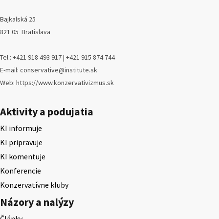
Bajkalská 25
821 05 Bratislava
Tel.: +421 918 493 917 | +421 915 874 744
E-mail: conservative@institute.sk
Web: https://www.konzervativizmus.sk
Aktivity a podujatia
KI informuje
KI pripravuje
KI komentuje
Konferencie
Konzervatívne kluby
Názory a nalýzy
Články