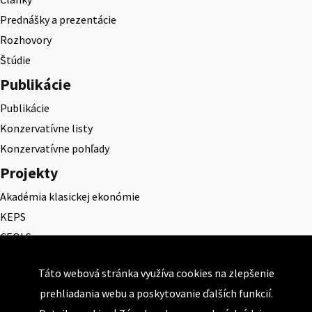
Prednášky a prezentácie
Rozhovory
Štúdie
Publikácie
Publikácie
Konzervatívne listy
Konzervatívne pohľady
Projekty
Akadémia klasickej ekonómie
KEPS
CEQLS
Cena Dominika Tatarku
Táto webová stránka využíva cookies na zlepšenie
Cena Ernesta Valka
prehliadania webu a poskytovanie ďalších funkcií.
Študentská esej