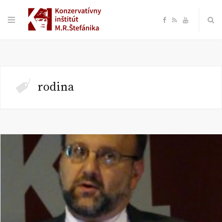
F
R
Y
a
S
o
c
S
u
rodina
e
T
b
u
o
b
o
e
k