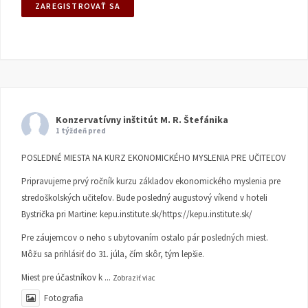
Konzervatívny inštitút M. R. Štefánika
1 týždeň pred
POSLEDNÉ MIESTA NA KURZ EKONOMICKÉHO MYSLENIA PRE UČITEĽOV
Pripravujeme prvý ročník kurzu základov ekonomického myslenia pre
stredoškolských učiteľov. Bude posledný augustový víkend v hoteli
Bystrička pri Martine:
kepu.institute.sk/https://kepu.institute.sk/
Pre záujemcov o neho s ubytovaním ostalo pár posledných miest.
Môžu sa prihlásiť do 31. júla, čím skôr, tým lepšie.
Miest pre účastníkov k
...
Zobraziť viac
Fotografia