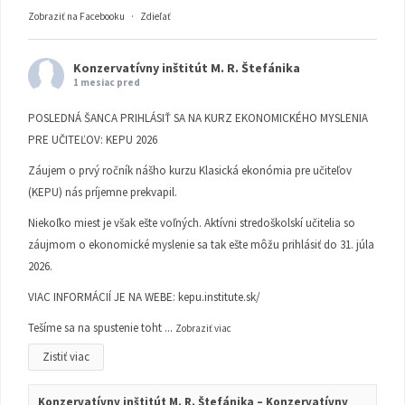
Zobraziť na Facebooku
·
Zdieľať
Konzervatívny inštitút M. R. Štefánika
1 mesiac pred
POSLEDNÁ ŠANCA PRIHLÁSIŤ SA NA KURZ EKONOMICKÉHO MYSLENIA
PRE UČITEĽOV: KEPU 2026
Záujem o prvý ročník nášho kurzu Klasická ekonómia pre učiteľov
(KEPU) nás príjemne prekvapil.
Niekoľko miest je však ešte voľných. Aktívni stredoškolskí učitelia so
záujmom o ekonomické myslenie sa tak ešte môžu prihlásiť do 31. júla
2026.
VIAC INFORMÁCIÍ JE NA WEBE:
kepu.institute.sk/
Tešíme sa na spustenie toht
...
Zobraziť viac
Zistiť viac
Konzervatívny inštitút M. R. Štefánika – Konzervatívny