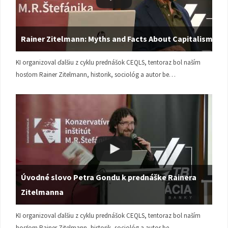
Rainer Zitelmann: Myths and Facts About Capitalism
KI organizoval ďalšiu z cyklu prednášok CEQLS, tentoraz bol naším
hosťom Rainer Zitelmann, historik, sociológ a autor be…
Úvodné slovo Petra Gondu k prednáške Rainera
Zitelmanna
KI organizoval ďalšiu z cyklu prednášok CEQLS, tentoraz bol naším
hosťom Rainer Zitelmann, historik, sociológ a autor be…