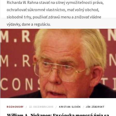
Richarda W. Rahna stavať na silnej vymožiteľnosti práva,
ochraňovať súkromné vlastníctvo, mať voľný obchod,
slobodné trhy, používať zdravú menu a znižovať vládne
výdavky, dane a reguláciu.
ROZHOVORY
22. DECEMBRA 2005
KRISTIAN SLOVÁK
JÁN ZÁBORSKÝ
William A. Niskanen: Európska menová únia sa