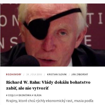
ROZHOVORY
24. JÚLA 2006
KRISTIAN SLOVÁK
JÁN ZÁBORSKÝ
Richard W. Rahn: Vlády dokážu bohatstvo
zabiť, ale nie vytvoriť
# CEQLS
# EKONÓMIA
# VLÁDA
Krajiny, ktoré chcú rýchly ekonomický rast, musia podľa