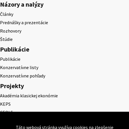
Názory a nalýzy
Články
Prednášky a prezentácie
Rozhovory
Štúdie
Publikácie
Publikácie
Konzervatívne listy
Konzervatívne pohľady
Projekty
Akadémia klasickej ekonómie
KEPS
CEQLS
Cena Dominika Tatarku
Táto webová stránka využíva cookies na zlepšenie
Cena Ernesta Valka