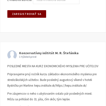
Konzervatívny inštitút M. R. Štefánika
1 týždeň pred
POSLEDNÉ MIESTA NA KURZ EKONOMICKÉHO MYSLENIA PRE UČITEĽOV
Pripravujeme prvý ročník kurzu základov ekonomického myslenia pre
stredoškolských učiteľov. Bude posledný augustový víkend v hoteli
Bystrička pri Martine:
kepu.institute.sk/https://kepu.institute.sk/
Pre záujemcov o neho s ubytovaním ostalo pár posledných miest.
Môžu sa prihlásiť do 31. júla, čím skôr, tým lepšie.