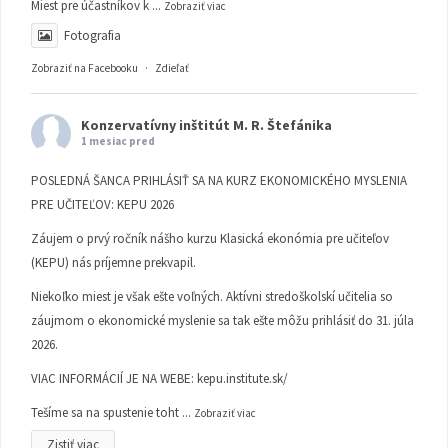
Miest pre účastníkov k
...
Zobraziť viac
Fotografia
Zobraziť na Facebooku
·
Zdieľať
Konzervatívny inštitút M. R. Štefánika
1 mesiac pred
POSLEDNÁ ŠANCA PRIHLÁSIŤ SA NA KURZ EKONOMICKÉHO MYSLENIA
PRE UČITEĽOV: KEPU 2026
Záujem o prvý ročník nášho kurzu Klasická ekonómia pre učiteľov
(KEPU) nás príjemne prekvapil.
Niekoľko miest je však ešte voľných. Aktívni stredoškolskí učitelia so
záujmom o ekonomické myslenie sa tak ešte môžu prihlásiť do 31. júla
2026.
VIAC INFORMÁCIÍ JE NA WEBE:
kepu.institute.sk/
Tešíme sa na spustenie toht
...
Zobraziť viac
Zistiť viac