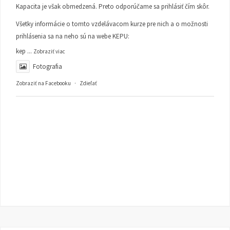
Kapacita je však obmedzená. Preto odporúčame sa prihlásiť čím skôr.
Všetky informácie o tomto vzdelávacom kurze pre nich a o možnosti
prihlásenia sa na neho sú na webe KEPU:
kep
...
Zobraziť viac
Fotografia
Zobraziť na Facebooku
·
Zdieľať