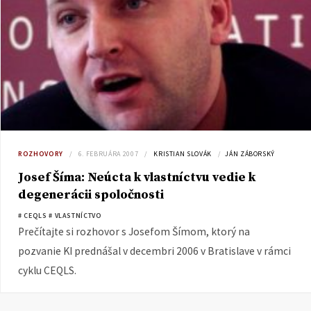
ROZHOVORY
6. FEBRUÁRA 2007
KRISTIAN SLOVÁK
JÁN ZÁBORSKÝ
Josef Šíma: Neúcta k vlastníctvu vedie k
degenerácii spoločnosti
# CEQLS
# VLASTNÍCTVO
Prečítajte si rozhovor s Josefom Šímom, ktorý na
pozvanie KI prednášal v decembri 2006 v Bratislave v rámci
cyklu CEQLS.