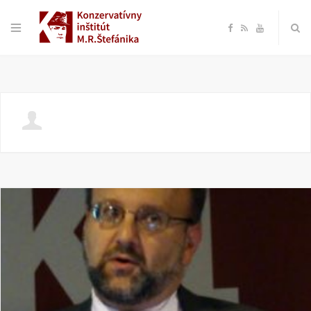
F
R
Y
a
S
o
c
S
u
e
T
b
u
o
b
o
e
k