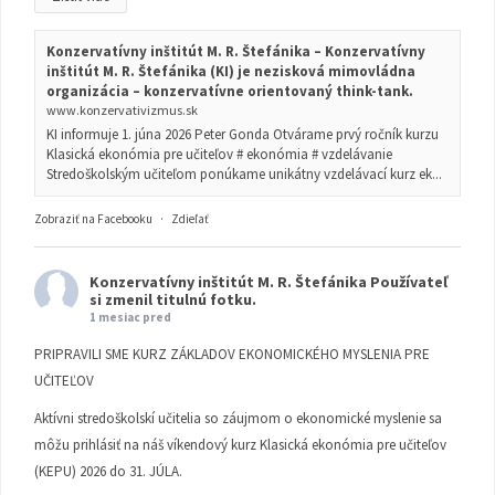
Konzervatívny inštitút M. R. Štefánika – Konzervatívny
inštitút M. R. Štefánika (KI) je nezisková mimovládna
organizácia – konzervatívne orientovaný think-tank.
www.konzervativizmus.sk
KI informuje 1. júna 2026 Peter Gonda Otvárame prvý ročník kurzu
Klasická ekonómia pre učiteľov # ekonómia # vzdelávanie
Stredoškolským učiteľom ponúkame unikátny vzdelávací kurz ek...
Zobraziť na Facebooku
·
Zdieľať
Konzervatívny inštitút M. R. Štefánika
Používateľ
si zmenil titulnú fotku.
1 mesiac pred
PRIPRAVILI SME KURZ ZÁKLADOV EKONOMICKÉHO MYSLENIA PRE
UČITEĽOV
Aktívni stredoškolskí učitelia so záujmom o ekonomické myslenie sa
môžu prihlásiť na náš víkendový kurz Klasická ekonómia pre učiteľov
(KEPU) 2026 do 31. JÚLA.